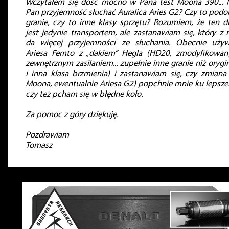
Wczytałem się dość mocno w Pana test Moona 390... 
Pan przyjemność słuchać Auralica Aries G2? Czy to pod
granie, czy to inne klasy sprzętu? Rozumiem, że ten d
jest jedynie transportem, ale zastanawiam się, który z 
da więcej przyjemności ze słuchania. Obecnie uży
Ariesa Femto z „dakiem” Hegla (HD20, zmodyfikowan
zewnętrznym zasilaniem... zupełnie inne granie niż orygi
i inna klasa brzmienia) i zastanawiam się, czy zmiana
Moona, ewentualnie Ariesa G2) popchnie mnie ku lepsz
czy też pcham się w błędne koło.
Za pomoc z góry dziękuję.
Pozdrawiam
Tomasz