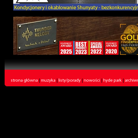
strona główna
|
muzyka
|
listy/porady
|
nowości
|
hyde park
|
archi