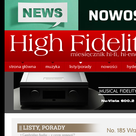
strona główna
muzyka
listy/porady
nowości
hyde
No. 185 Wrz
•
Cambridge Audio – z czym zestawić?