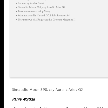
•
Leben czy Audio Note?
•
Simaudio Moon 390, czy Auralic Aries G2
•
Pierwsze stereo – rok później
•
Wzmacniacz dla Harbeth 30.1 lub Spendor A4
•
Towarzystwo dla Rogue Audio Cronum Magnum II
Simaudio Moon 390, czy Auralic Aries G2
Panie Wojtku!