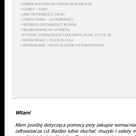
•
DOBÓR KOLUMN DO UNISON RESEARCH S6
•
GAMUT + NAD?
•
JAKI ODTWARZACZ SACD?
•
LEBEN CS300X – CO POPRAWIĆ?
•
NIEDROGI ODTWARZACZ PLIKÓW
•
OKABLOWANIE DO SUGDENA
•
PYTANIE: WZMACNIACZ I KOLUMNY ZA OK. 15 TYS. ZŁ
•
WZMACNIACZ + CD ZA 10-14 kzł
•
SPENDOR A6R – NOWY GŁOŚNIK WYSOKOTONOWY
Witam!
Mam prośbę dotycząca pomocy przy zakupie wzmacniac
odtwarzacza cd. Bardzo lubie słuchać muzyki i zależy 