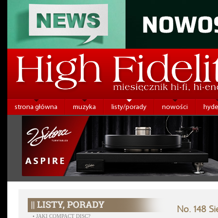
strona główna
muzyka
listy/porady
nowości
hyde
No. 148 Si
•
JAKI COMPACT DISC?