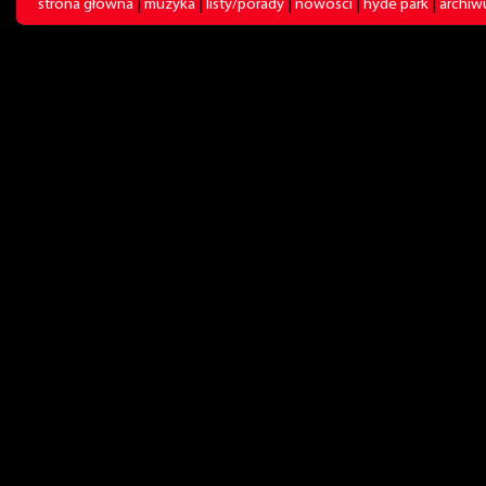
strona główna
|
muzyka
|
listy/porady
|
nowości
|
hyde park
|
archi