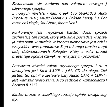
Zastanawiam sie zarówno nad zakupem nowego j
używanego sprzętu.
Z nowych myślałem nad: Creek Evo 50a+50cd, Audio
Exposure 2010, Music Fidelity 3, Roksan Kandy K3, Pri
może coś Hegla, Soul Note, Moon Neo?
Konkurencja jest naprawdę bardzo duża, sprzed
zachwalają ten sprzęt, który aktualnie posiadają w sprze
ja mieszkam w mieście w którym niemożliwe jest odsłu
wszystkich w/w produktów. Stąd też moja prośba o opin
radę doświadczonych Kolegów. Który z w/w produ
prezentuje ogólnie dźwięk na najwyższym poziomie?
Rozważam również zakup używanego sprzętu i tu 
faworytem jest Krell S-300i + jakiś CD do niego. Cie
jestem też opinii o zestawie Cary Audio CAI-1 + CDP-1 
jest wart zainteresowania. A co sądzicie o wzmacniaczu 
Bryston B-135?
Bardzo proszę o wszelkiego rodzaju opinie, uwagi, sug
itp.