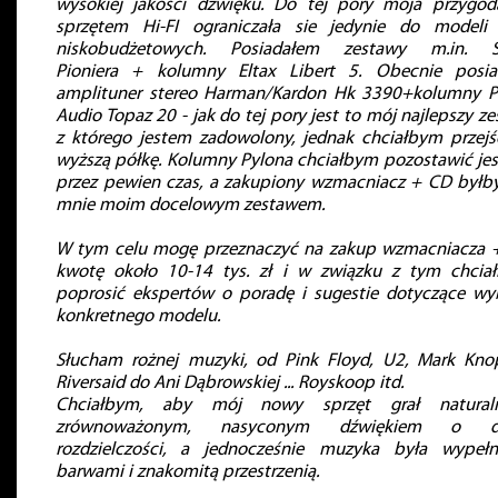
wysokiej jakości dźwięku. Do tej pory moja przygod
sprzętem Hi-FI ograniczała sie jedynie do modeli 
niskobudżetowych. Posiadałem zestawy m.in. S
Pioniera + kolumny Eltax Libert 5. Obecnie posi
amplituner stereo Harman/Kardon Hk 3390+kolumny P
Audio Topaz 20 - jak do tej pory jest to mój najlepszy z
z którego jestem zadowolony, jednak chciałbym przejś
wyższą półkę. Kolumny Pylona chciałbym pozostawić jes
przez pewien czas, a zakupiony wzmacniacz + CD byłby
mnie moim docelowym zestawem.
W tym celu mogę przeznaczyć na zakup wzmacniacza 
kwotę około 10-14 tys. zł i w związku z tym chcia
poprosić ekspertów o poradę i sugestie dotyczące wy
konkretnego modelu.
Słucham rożnej muzyki, od Pink Floyd, U2, Mark Knopf
Riversaid do Ani Dąbrowskiej ... Royskoop itd.
Chciałbym, aby mój nowy sprzęt grał natural
zrównoważonym, nasyconym dźwiękiem o du
rozdzielczości, a jednocześnie muzyka była wypełn
barwami i znakomitą przestrzenią.