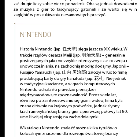
zaś drugie liczy sobie nieco ponad rok. Oba są jednak dowodami n
że muzyka z gier to fascynujący gatunek i że warto się w 
zagłębić w poszukiwaniu niesamowitych przeżyć.
NINTENDO
Historia Nintendo (jap. 任天堂) sięga jeszcze XIX wieku. W
trakcie rządów cesarza Meiji (jap. 明治天皇) – generalnie
postrzeganych jako niezwykle intensywny czas rozwoju i
unowocześniania, na zachodnią modłę: dodajmy, Japonii –
Fusajirō Yamauchi (jap. 山内 房治郎) założył w Kioto firmę
produkującą karty do gry hanafuda (jap. 花札). Nie jednak
w tradycyjnej karciance, a w grach komputerowych
Nintendo odnalazło prawdzie pieniądze i
międzynarodową rozpoznawalność. Przez wiele lat,
również po zainteresowaniu się grami wideo, firma była
znana głównie na krajowym podwórku, jednak słynny
krach amerykańskiej branży gier z pierwszej połowy lat 80.
umożliwił jej ekspansję na zachodnie rynki.
W katalogu Nintendo znaleźć można kilka tytułów o
kolosalnym znaczeniu dla rozwoju światowej branży