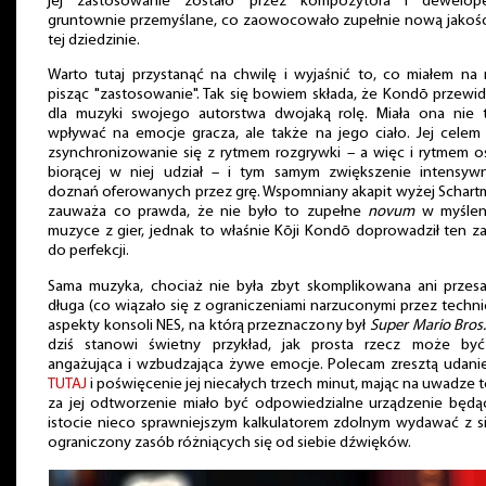
jej zastosowanie zostało przez kompozytora i dewelop
gruntownie przemyślane, co zaowocowało zupełnie nową jakoś
tej dziedzinie.
Warto tutaj przystanąć na chwilę i wyjaśnić to, co miałem na 
pisząc "zastosowanie". Tak się bowiem składa, że Kondō przewi
dla muzyki swojego autorstwa dwojaką rolę. Miała ona nie 
wpływać na emocje gracza, ale także na jego ciało. Jej celem
zsynchronizowanie się z rytmem rozgrywki – a więc i rytmem 
biorącej w niej udział – i tym samym zwiększenie intensyw
doznań oferowanych przez grę. Wspomniany akapit wyżej Schar
zauważa co prawda, że nie było to zupełne
novum
w myślen
muzyce z gier, jednak to właśnie Kōji Kondō doprowadził ten z
do perfekcji.
Sama muzyka, chociaż nie była zbyt skomplikowana ani przes
długa (co wiązało się z ograniczeniami narzuconymi przez techn
aspekty konsoli NES, na którą przeznaczony był
Super Mario Bros
dziś stanowi świetny przykład, jak prosta rzecz może być
angażująca i wzbudzająca żywe emocje. Polecam zresztą udani
TUTAJ
i poświęcenie jej niecałych trzech minut, mając na uwadze t
za jej odtworzenie miało być odpowiedzialne urządzenie będ
istocie nieco sprawniejszym kalkulatorem zdolnym wydawać z s
ograniczony zasób różniących się od siebie dźwięków.