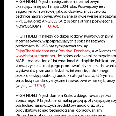
HIGH FIDELITY jest miesięcznikiem internetowym,
ukazującym się od 1 maja 2004 roku. Poświęcony jest
zagadnieniom wysokiej jakości dźwięku, muzyce oraz
technice nagraniowej. Wydawane są dwie wersje magazyn
– POLSKA oraz ANGIELSKA, z osobną stroną poświęconą
NOWOŚCIOM (→
TUTAJ
).
HIGH FIDELITY należy do dużej rodziny światowych pism
internetowych, współpracujących z sobą na różnych
poziomach. W USA naszymi partnerami są:
EnjoyTheMusic.com
oraz
Positive-Feedback
, a w Niemczec
www.hifistatement.net
. Jesteśmy członkami-założycielam
AIAP – Association of International Audiophile Publications
stowarzyszenia mającego promować etyczne zachowania
wydawców pism audiofilskich w internecie, założonego
przez dziesięć publikacji audio z całego świata, którym na
sercu leżą standardy etyczne i zawodowe w naszej branży
(więcej →
TUTAJ
).
HIGH FIDELITY jest domem Krakowskiego Towarzystwa
Sonicznego. KTS jest nieformalną grupą spotykającą się ab
posłuchać najnowszych produktów audio oraz płyt,
podyskutować nad technologiami i opracowaniami.
Wszystkie spotkania mają swoją wersję online (więcej →