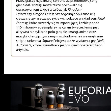
Przez graczy najbardziej ceniona za przełomową serię
gier
Final Fantasy
, może także pochwalić się
opracowaniem takich tytułów, jak
Kingdom
Hearts
czy
Dragon Quest
. Szczególną popularnością
cieszą się zwłaszcza pozycje wchodzące w skład serii
Final
Fantasy
, które rozeszły się w imponującej liczbie ponad
115 milionów egzemplarzy na całym świecie. Firma jest
aktywna nie tylko na polu gier, ale i mang, anime oraz
muzyki, oferując tym samym rozbudowane i wewnętrznie
spójne uniwersa. Square Enix jest także wydawcą gry
NieR:
Automata
, której soundtrack jest drugim bohaterem tego
artykułu.