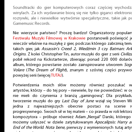
Soundtracki do gier komputerowych coraz częściej wychodz
winylach. Za ich wydawanie biorą się nie tylko giganci elektroni
rozrywki, ale i niewielkie wytwórnie specjalistyczne, takie jak p
Gamemusic Records.
Nie wierzycie państwo? Proszę bardzo! Organizatorzy popula
Festiwalu Muzyki Filmowej w Krakowie
postanowili poświęcić 
wieczór właśnie na muzykę z gier, podczas którego zabrzmią tem
takich gier, jak
Assassin's Creed 2
,
Wiedźmin 3
czy
Batman: Ar
Origins
. Z kolei Christopher Tin, autor muzyki do gier z serii
Civiliz
pobił rekord na Kickstarterze, zbierając ponad 220 000 dolar
album, którego powstanie zostało zainspirowane utworem
Sog
Volare
(
The Dream of Flight
), znanym z szóstej części przywo
powyżej serii (więcej
TUTAJ
).
Potwierdzenia moich słów możemy również poszukać w
artystów, którzy – do tej pory – niewiele, by nie powiedzieć: w o
nie mieli do czynienia z branżą „gamingową”. Dla przykład
tworzenie muzyki do gry
Last Day of June
wziął się Steven Wi
jedna z najważniejszych obecnie postaci na scenie r
progresywnego. Swoich sił w tej materii – co prawda w roli lektora
kompozytora – próbuje również Adam „Nergal” Darski, którego
możemy usłyszeć w dziele zatytułowanym
Apocalipsis: Harry a
End of the World
.
Nota bene
, pierwszy z wymienionych tutaj art