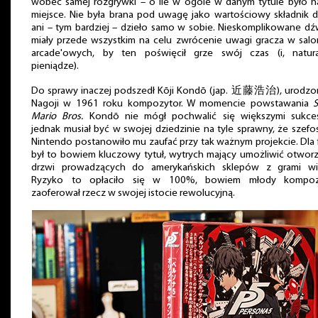
wobec samej rozgrywki – o ile w ogóle w danym tytule było n
miejsce. Nie była brana pod uwagę jako wartościowy składnik d
ani – tym bardziej – dzieło samo w sobie. Nieskomplikowane dź
miały przede wszystkim na celu zwrócenie uwagi gracza w sal
arcade'owych, by ten poświęcił grze swój czas (i, natural
pieniądze).
Do sprawy inaczej podszedł Kōji Kondō (jap. 近藤浩治), urodzo
Nagoji w 1961 roku kompozytor. W momencie powstawania
S
Mario Bros.
Kondō nie mógł pochwalić się większymi sukces
jednak musiał być w swojej dziedzinie na tyle sprawny, że szef
Nintendo postanowiło mu zaufać przy tak ważnym projekcie. Dla 
był to bowiem kluczowy tytuł, wytrych mający umożliwić otwor
drzwi prowadzących do amerykańskich sklepów z grami wi
Ryzyko to opłaciło się w 100%, bowiem młody kompoz
zaoferował rzecz w swojej istocie rewolucyjną.