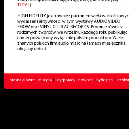
TUTAJ
).
HIGH FIDELITY jest również patronem wielu wartościowyc
wydarzeń i aktywności, w tym wystawy AUDIO VIDEO
SHOW oraz VINYL CLUB AC RECORDS. Promuje również
rodzimych twórców, we wrześniu każdego roku publikując
numer poświęcony wyłącznie polskim produktom. Wiele
znanych polskich firm audio miało na łamach miesięcznika
oficjalny debiut.
strona główna
|
muzyka
|
listy/porady
|
nowości
|
hyde park
|
archi