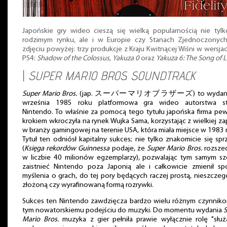
Japońskie gry wideo cieszą się wielką popularnością nie tyl
rodzimym rynku, ale i w Europie czy Stanach Zjednoczonych
zdjęciu powyżej: trzy produkcje z Kraju Kwitnącej Wiśni w wersja
PS4:
Shadow of the Colossus
,
Yakuza 0
oraz
Yakuza 6: The Song of L
|
SUPER MARIO BROS. SOUNDTRACK
Super Mario Bros.
(jap. スーパーマリオブラザーズ) to wydana
września 1985 roku platformowa gra wideo autorstwa st
Nintendo. To właśnie za pomocą tego tytułu japońska firma p
krokiem wkroczyła na rynek Wujka Sama, korzystając z wielkiej za
w branży gamingowej na terenie USA, która miała miejsce w 1983 
Tytuł ten odniósł kapitalny sukces; nie tylko znakomicie się spr
(
Księga rekordów Guinnessa
podaje, że
Super Mario Bros.
rozszed
w liczbie 40 milionów egzemplarzy), pozwalając tym samym sz
zaistnieć Nintendo poza Japonią ale i całkowicie zmienił s
myślenia o grach, do tej pory będących raczej prostą, nieszczeg
złożoną czy wyrafinowaną formą rozrywki.
Sukces ten Nintendo zawdzięcza bardzo wielu różnym czynnik
tym nowatorskiemu podejściu do muzyki. Do momentu wydania
S
Mario Bros.
muzyka z gier pełniła prawie wyłącznie rolę "służ