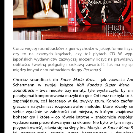
Coraz więcej soundtracków z gier wychodzi w jakiejś formie fizyc
czy to na czarnych krążkach, czy też płytach CD. W wyp
japońskich wydawnictw zazwyczaj możemy liczyć na prawdziw
obfitości: świetną poligrafię i ciekawą zawartość. Tak ma się s
między innymi z soundtrackiem do gry
Persona 5
.
Chociaż soundtrack do
Super Mario Bros.
– jak zauważa An
Schartmann w swojej książce
Koji Kondo's Super Mario B
Soundtrack
– trwa niecałe trzy minuty, tyle wystarczyło, by zm
paradygmat komponowania muzyki do gier. Od teraz nie była to 
zapchajdziura, coś lecącego w tle, zwykły szum. Kondō zaofe
graczom natychmiast rozpoznawalne melodie, które różniły s
siebie wyraźnie w zależności od miejsca, w którym znajdowa
bohater gry i które – co równie istotne – znakomicie współgr
wydarzeniami prezentowanymi na ekranie. Nie było w tym miejs
przypadkowość, zdania się na ślepy los. Muzyka w
Super Mario B