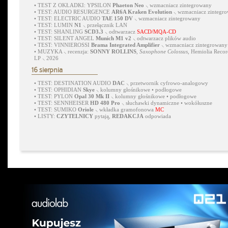
•
TEST Z OKŁADKI: YPSILON
Phaeton Neo
⸜ wzmacniacz zintegrowany
•
TEST: AUDIO RESURGENCE
AR6A Kraken Evolution
⸜ wzmacniacz zintegr
•
TEST: ELECTRIC AUDIO
TAE 150 DV
⸜ wzmacniacz zintegrowany
•
TEST: LUMIN
N1
⸜ przełącznik LAN
•
TEST: SHANLING
SCD3.3
⸜ odtwarzacz
SACD/MQA-CD
•
TEST: SILENT ANGEL
Munich M1 v2
⸜ odtwarzacz plików audio
•
TEST: VINNIEROSSI
Brama Integrated Amplifier
⸜ wzmacniacz zintegrowany
•
MUZYKA ⸜ recenzja:
SONNY ROLLINS
,
Saxophone Colossus
, Hemiolia Recor
LP ⸜ 2026
16 sierpnia
•
TEST: DESTINATION AUDIO
DAC
⸜ przetwornik cyfrowo-analogowy
•
TEST: OPHIDIAN
Skye
⸜ kolumny głośnikowe • podłogowe
•
TEST: PYLON
Opal 30 Mk II
⸜ kolumny głośnikowe • podłogowe
•
TEST: SENNHEISER
HD 480 Pro
⸜ słuchawki dynamiczne • wokółuszne
•
TEST: SUMIKO
Oriole
⸜ wkładka gramofonowa
MC
•
LISTY:
CZYTELNICY
pytają,
REDAKCJA
odpowiada