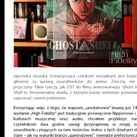
Japońska muzyka towarzysząca sztukom wizualnym jest kojar
głównie za sprawą soundtracków do anime. Zresztą: nie
przyczyny. Takie rzeczy, jak OST do filmu animowanego
Ghost i
Shell
to fenomenalne dzieła, z którymi każdy meloman powinie
zapoznać, nawet pobieżnie.
Korzystając więc z tego, że majowe, „urodzinowe” (mamy już 14 
wydanie „High Fidelity” jest tradycyjnie poświęcone Nipponowi i
kulturach muzycznej oraz audio, chciałem przybliżyć na
czytelnikom dwa godne uwagi (przynajmniej w mojej opi
soundtracki i stojących za nimi twórców. Jedno z tych dzieł jest 
stare – jak na warunki branży „gamingowej”: niemalże prehistoryc