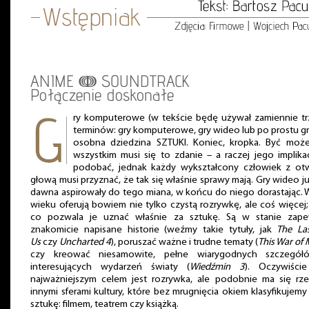
ANIME ↈ SOUNDTRACK
Połączenie doskonałe
ry komputerowe (w tekście będę używał zamiennie t
terminów: gry komputerowe, gry wideo lub po prostu gr
osobna dziedzina SZTUKI. Koniec, kropka. Być moż
wszystkim musi się to zdanie – a raczej jego implika
podobać, jednak każdy wykształcony człowiek z ot
głową musi przyznać, że tak się właśnie sprawy mają. Gry wideo j
dawna aspirowały do tego miana, w końcu do niego dorastając. 
wieku oferują bowiem nie tylko czystą rozrywkę, ale coś więcej;
co pozwala je uznać właśnie za sztukę. Są w stanie zape
znakomicie napisane historie (weźmy takie tytuły, jak
The La
Us
czy
Uncharted 4
), poruszać ważne i trudne tematy (
This War of 
czy kreować niesamowite, pełne wiarygodnych szczegół
interesujących wydarzeń światy (
Wiedźmin 3
). Oczywiście
najważniejszym celem jest rozrywka, ale podobnie ma się rz
innymi sferami kultury, które bez mrugnięcia okiem klasyfikujemy
sztukę: filmem, teatrem czy książką.