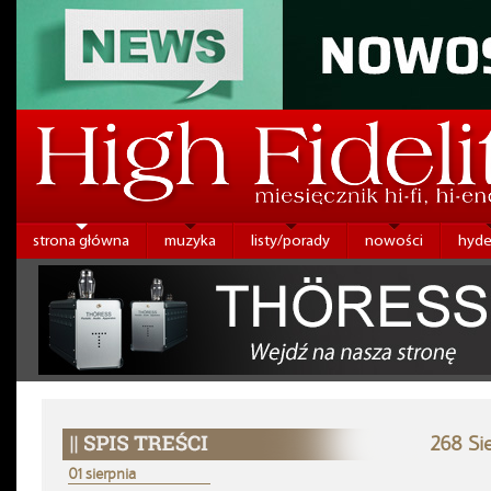
strona główna
muzyka
listy/porady
nowości
hyde
268 Si
01 sierpnia