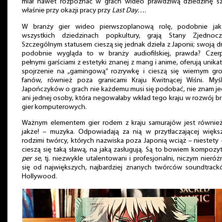
miał nawet rozpoznać w grach wideo prawdziwą dziedzinę sz
właśnie przy okazji pracy przy
Last Day…
.
W branży gier wideo pierwszoplanową rolę, podobnie ja
wszystkich dziedzinach popkultury, grają Stany Zjednocz
Szczególnym statusem cieszą się jednak dzieła z Japonii; swoją d
podobnie wygląda to w branży audiofilskiej, prawda? Czerp
pełnymi garściami z estetyki znanej z mang i anime, oferują unik
spojrzenie na „gamingową” rozrywkę i cieszą się wiernym g
fanów, również poza granicami Kraju Kwitnącej Wiśni. Myśl
Japończyków o grach nie każdemu musi się podobać, nie znam j
ani jednej osoby, która negowałaby wkład tego kraju w rozwój b
gier komputerowych.
Ważnym elementem gier rodem z kraju samurajów jest równie
jakże! – muzyka. Odpowiadają za nią w przytłaczającej więks
rodzimi twórcy, których nazwiska poza Japonią wciąż – niestety 
cieszą się taką sławą, na jaką zasługują. Są to bowiem kompozy
per se
, tj. niezwykle utalentowani i profesjonalni, niczym nieróż
się od największych, najbardziej znanych twórców soundtrac
Hollywood.