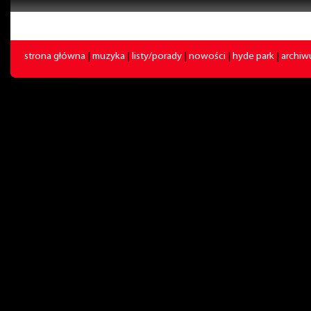
strona główna
|
muzyka
|
listy/porady
|
nowości
|
hyde park
|
archi