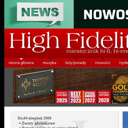
strona główna
muzyka
listy/porady
nowości
hyde
No.64 sierpień 2009
•
Zwory głośnikowe