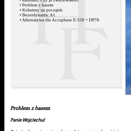
•
Ratunku! Czy ja zwariowałem?
•
Problem z basem
•
Kolumny na początek
•
Beyerdynamic A1
•
Alternatywa dla Accuphase E-550 + DP78
Problem z basem
Panie Wojciechu!