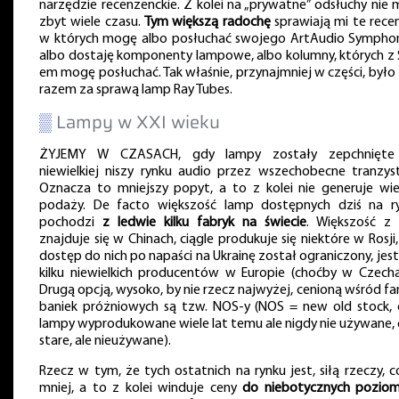
narzędzie recenzenckie. Z kolei na „prywatne” odsłuchy nie
zbyt wiele czasu.
Tym większą radochę
sprawiają mi te recen
w których mogę albo posłuchać swojego ArtAudio Symphony
albo dostaję komponenty lampowe, albo kolumny, których z 
em mogę posłuchać. Tak właśnie, przynajmniej w części, było
razem za sprawą lamp Ray Tubes.
▒
Lampy w XXI wieku
ŻYJEMY W CZASACH, gdy lampy zostały zepchnięte
niewielkiej niszy rynku audio przez wszechobecne tranzyst
Oznacza to mniejszy popyt, a to z kolei nie generuje wiel
podaży. De facto większość lamp dostępnych dziś na r
pochodzi
z ledwie kilku fabryk na świecie
. Większość z 
znajduje się w Chinach, ciągle produkuje się niektóre w Rosji,
dostęp do nich po napaści na Ukrainę został ograniczony, jest
kilku niewielkich producentów w Europie (choćby w Czecha
Drugą opcją, wysoko, by nie rzecz najwyżej, cenioną wśród f
baniek próżniowych są tzw. NOS-y (NOS = new old stock, c
lampy wyprodukowane wiele lat temu ale nigdy nie używane, c
stare, ale nieużywane).
Rzecz w tym, że tych ostatnich na rynku jest, siłą rzeczy, c
mniej, a to z kolei winduje ceny
do niebotycznych pozio