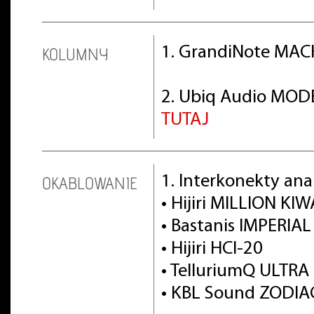
1. GrandiNote MACH
KOLUMNY
2. Ubiq Audio MOD
TUTAJ
1. Interkonekty an
OKABLOWANIE
• Hijiri MILLION KI
• Bastanis IMPERIAL 
• Hijiri HCI-20
• TelluriumQ ULTRA
• KBL Sound ZODIA