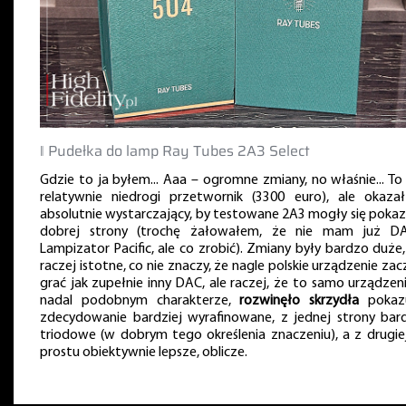
‖ Pudełka do lamp Ray Tubes 2A3 Select
Gdzie to ja byłem... Aaa – ogromne zmiany, no właśnie... To 
relatywnie niedrogi przetwornik (3300 euro), ale okazał
absolutnie wystarczający, by testowane 2A3 mogły się pokaz
dobrej strony (trochę żałowałem, że nie mam już D
Lampizator Pacific, ale co zrobić). Zmiany były bardzo duże,
raczej istotne, co nie znaczy, że nagle polskie urządzenie zac
grać jak zupełnie inny DAC, ale raczej, że to samo urządzeni
nadal podobnym charakterze,
rozwinęło skrzydła
pokaz
zdecydowanie bardziej wyrafinowane, z jednej strony bard
triodowe (w dobrym tego określenia znaczeniu), a z drugie
prostu obiektywnie lepsze, oblicze.