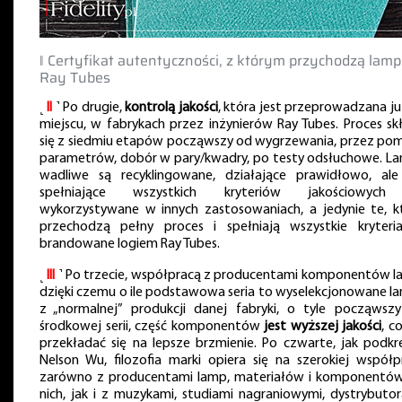
‖ Certyfikat autentyczności, z którym przychodzą lam
Ray Tubes
˻
II
˺ Po drugie,
kontrolą jakości
, która jest przeprowadzana ju
miejscu, w fabrykach przez inżynierów Ray Tubes. Proces sk
się z siedmiu etapów począwszy od wygrzewania, przez pom
parametrów, dobór w pary/kwadry, po testy odsłuchowe. L
wadliwe są recyklingowane, działające prawidłowo, ale
spełniające wszystkich kryteriów jakościowych
wykorzystywane w innych zastosowaniach, a jedynie te, k
przechodzą pełny proces i spełniają wszystkie kryteri
brandowane logiem Ray Tubes.
˻
III
˺ Po trzecie, współpracą z producentami komponentów l
dzięki czemu o ile podstawowa seria to wyselekcjonowane l
z „normalnej” produkcji danej fabryki, o tyle począwsz
środkowej serii, część komponentów
jest wyższej jakości
, c
przekładać się na lepsze brzmienie. Po czwarte, jak podkre
Nelson Wu, filozofia marki opiera się na szerokiej współp
zarówno z producentami lamp, materiałów i komponentó
nich, jak i z muzykami, studiami nagraniowymi, dystrybutor