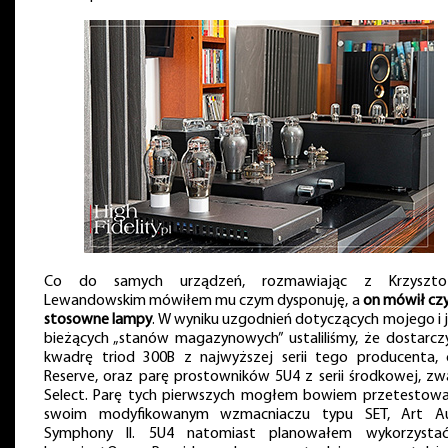
Co do samych urządzeń, rozmawiając z Krzyszto
Lewandowskim mówiłem mu czym dysponuję, a
on mówił cz
stosowne lampy
. W wyniku uzgodnień dotyczących mojego i 
bieżących „stanów magazynowych” ustaliliśmy, że dostarcz
kwadrę triod 300B z najwyższej serii tego producenta, c
Reserve, oraz parę prostowników 5U4 z serii środkowej, zw
Select. Parę tych pierwszych mogłem bowiem przetestow
swoim modyfikowanym wzmacniaczu typu SET, Art A
Symphony II. 5U4 natomiast planowałem wykorzyst