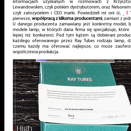
informacjach uzyskanych w rozmowach z Krzyszto
Lewandowskim, czyli polskim dystrybutorem, oraz Nelsonem
czyli założycielem i CEO marki. Powiedzieli mi oni iż, ˻
I
˺
pierwsze,
współpracą z kilkoma producentami
, zamiast z jed
U danego producenta zamawiany jest konkretny model, 
modele lamp, w których dana firma się specjalizuje, które 
lepiej niż konkurenci. Pod tym kątem są dobierani produc
każdego oferowanego przez Ray Tubes rodzaju lamp, dz
czemu każdy ma oferować najlepsze, co może zaofer
współczesna produkcja.