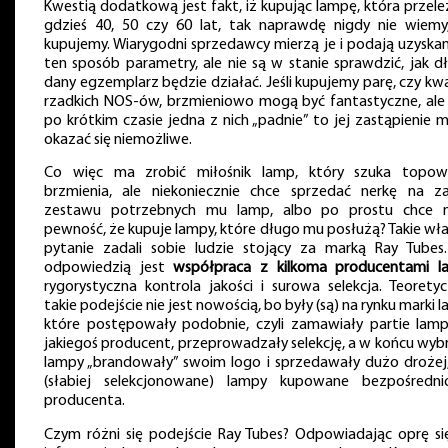
Kwestią dodatkową jest fakt, iż kupując lampę, która przele
gdzieś 40, 50 czy 60 lat, tak naprawdę nigdy nie wiemy
kupujemy. Wiarygodni sprzedawcy mierzą je i podają uzyska
ten sposób parametry, ale nie są w stanie sprawdzić, jak d
dany egzemplarz będzie działać. Jeśli kupujemy parę, czy kw
rzadkich NOS-ów, brzmieniowo mogą być fantastyczne, ale j
po krótkim czasie jedna z nich „padnie” to jej zastąpienie 
okazać się niemożliwe.
Co więc ma zrobić miłośnik lamp, który szuka topo
brzmienia, ale niekoniecznie chce sprzedać nerkę na z
zestawu potrzebnych mu lamp, albo po prostu chce 
pewność, że kupuje lampy, które długo mu posłużą? Takie wła
pytanie zadali sobie ludzie stojący za marką Ray Tubes.
odpowiedzią jest
współpraca z kilkoma producentami l
rygorystyczna kontrola jakości i surowa selekcja. Teoretyc
takie podejście nie jest nowością, bo były (są) na rynku marki 
które postępowały podobnie, czyli zamawiały partie lam
jakiegoś producent, przeprowadzały selekcję, a w końcu wyb
lampy „brandowały” swoim logo i sprzedawały dużo drożej,
(słabiej selekcjonowane) lampy kupowane bezpośredn
producenta.
Czym różni się podejście Ray Tubes? Odpowiadając oprę si