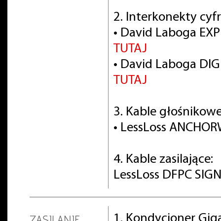
2. Interkonekty cyf
• David Laboga EXP
TUTAJ
• David Laboga DIG
TUTAJ
3. Kable głośnikowe
• LessLoss ANCHO
4. Kable zasilające:
LessLoss DFPC SIGN
1. Kondycjoner Gig
ZASILANIE