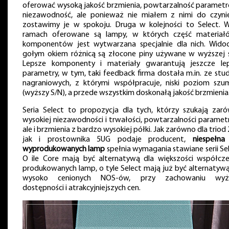
oferować wysoką jakość brzmienia, powtarzalność parametr
niezawodność, ale ponieważ nie miałem z nimi do czynie
zostawimy je w spokoju. Druga w kolejności to Select. W
ramach oferowane są lampy, w których część materiał
komponentów jest wytwarzana specjalnie dla nich. Wido
gołym okiem różnicą są złocone piny używane w wyższej se
Lepsze komponenty i materiały gwarantują jeszcze le
parametry, w tym, taki feedback firma dostała m.in. ze stu
nagraniowych, z którymi współpracuje, niski poziom sz
(wyższy S/N), a przede wszystkim doskonałą jakość brzmienia
Seria Select to propozycja dla tych, którzy szukają zar
wysokiej niezawodności i trwałości, powtarzalności paramet
ale i brzmienia z bardzo wysokiej półki. Jak zarówno dla triod
jak i prostownika 5UG podaje producent,
niespełn
wyprodukowanych lamp
spełnia wymagania stawiane serii Sel
O ile Core mają być alternatywą dla większości współcze
produkowanych lamp, o tyle Select mają już być alternatywą
wysoko cenionych NOS-ów, przy zachowaniu wyżs
dostępności i atrakcyjniejszych cen.