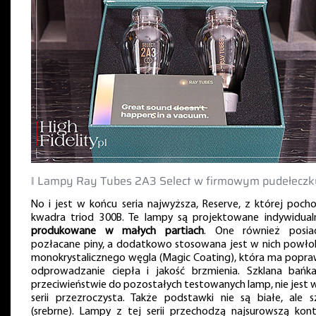
‖ Lampy Ray Tubes 2A3 Select w firmowym pudełeczk
No i jest w końcu seria najwyższa, Reserve, z której pocho
kwadra triod 300B. Te lampy są projektowane indywidualn
produkowane w małych partiach
. One również posia
pozłacane piny, a dodatkowo stosowana jest w nich powło
monokrystalicznego węgla (Magic Coating), która ma popra
odprowadzanie ciepła i jakość brzmienia. Szklana bańk
przeciwieństwie do pozostałych testowanych lamp, nie jest w
serii przezroczysta. Także podstawki nie są białe, ale s
(srebrne). Lampy z tej serii przechodzą najsurowszą kont