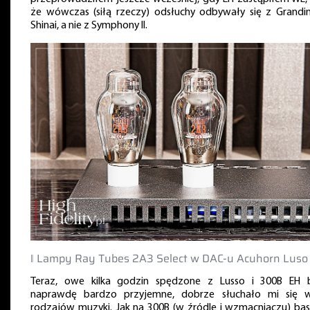
że wówczas (siłą rzeczy) odsłuchy odbywały się z Grandi
Shinai, a nie z Symphony II.
‖ Lampy Ray Tubes 2A3 Select w DAC-u Acuhorn Luso
Teraz, owe kilka godzin spędzone z Lusso i 300B EH 
naprawdę bardzo przyjemne, dobrze słuchało mi się w
rodzajów muzyki. Jak na 300B (w źródle i wzmacniaczu) bas