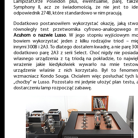
LampizatOrze Poseidon plus, ewentualnie, parę, tak
Symphony II, acz ze świadomością, że nie jest to ide
odpowiednik 274B, które standardowo w nim pracują.
Dodatkowo postanowiłem wykorzystać okazję, jaką stwo
równoległy test przetwornika cyfrowo-analogowego m
Acuhorn o nazwie Lusso
. W jego stopniu wyjściowym m
bowiem wykorzystać jeden z kilku rodzajów triod – mi
innymi 300B i 2A3. To dlatego dostałem kwadrę, a nie parę 300
dodatkowo parę 2A3 z serii Select. Choć nigdy nie posiad
własnego urządzenia z tą triodą na pokładzie, to najwię
wrażenie jakie kiedykolwiek wywarło na mnie testo
urządzenie właśnie z nich korzystało. Był to fenomen
wzmacniacz Kondo Souga. Chciałem więc posłuchać tych 
„choćby” w Lusso. Pozostało mi jedynie ułożyć plan testu, 
dostarczeniu lamp rozpocząć zabawę.