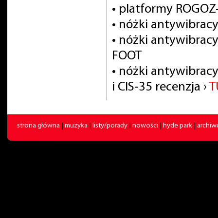
• platformy ROGOZ
• nóżki antywibra
• nóżki antywibrac
FOOT
• nóżki antywibracy
i CIS-35 recenzja ›
T
strona główna
|
muzyka
|
listy/porady
|
nowości
|
hyde park
|
archi