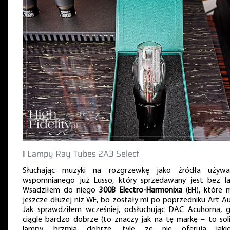
‖ Lampy Ray Tubes 2A3 Select
Słuchając muzyki na rozgrzewkę jako źródła używ
wspomnianego już Lusso, który sprzedawany jest bez l
Wsadziłem do niego
300B Electro-Harmonixa
(EH), które
jeszcze dłużej niż WE, bo zostały mi po poprzedniku Art Au
Jak sprawdziłem wcześniej, odsłuchując DAC Acuhorna, g
ciągle bardzo dobrze (to znaczy jak na tę markę – to sol
lampy, brzmią dobrze, tyle że nie oferują jaki