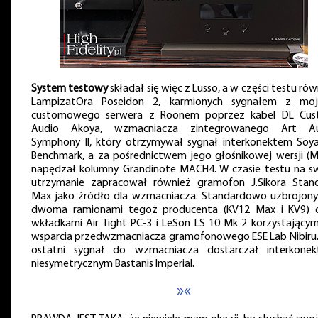
System testowy
składał się więc z Lusso, a w części testu ró
LampizatOra Poseidon 2, karmionych sygnałem z mo
customowego serwera z Roonem poprzez kabel DL Cu
Audio Akoya, wzmacniacza zintegrowanego Art Au
Symphony II, który otrzymywał sygnał interkonektem Soy
Benchmark, a za pośrednictwem jego głośnikowej wersji (M
napędzał kolumny Grandinote MACH4. W czasie testu na s
utrzymanie zapracował również gramofon J.Sikora Stan
Max jako źródło dla wzmacniacza. Standardowo uzbrojony
dwoma ramionami tegoż producenta (KV12 Max i KV9) 
wkładkami Air Tight PC-3 i LeSon LS 10 Mk 2 korzystającym
wsparcia przedwzmacniacza gramofonowego ESE Lab Nibiru.
ostatni sygnał do wzmacniacza dostarczał interkone
niesymetrycznym Bastanis Imperial.
»«