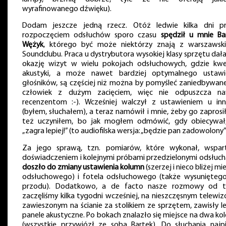
wyrafinowanego dźwięku).
Dodam jeszcze jedną rzecz. Otóż ledwie kilka dni p
rozpoczęciem odsłuchów sporo czasu
spędził u mnie Ba
Wężyk
, którego być może niektórzy znają z warszawsk
Soundclubu. Praca u dystrybutora wysokiej klasy sprzętu dał
okazję wizyt w wielu pokojach odsłuchowych, gdzie kwe
akustyki, a może nawet bardziej optymalnego ustawi
głośników, są częściej niż można by pomyśleć zaniedbywane
człowiek z dużym zacięciem, więc nie odpuszcza n
recenzentom :-). Wcześniej walczył z ustawieniem u in
(byłem, słuchałem), a teraz namówił i mnie, żeby go zaprosił
też uczyniłem, bo jak mogłem odmówić, gdy obiecywał
„zagra lepiej!” (to audiofilska wersja: „będzie pan zadowolony” 
Za jego sprawą, tzn. pomiarów, które wykonał, wspar
doświadczeniem i kolejnymi próbami przedzielonymi odsłuch
doszło do zmiany ustawienia kolumn
(szerzej i nieco bliżej mi
odsłuchowego) i fotela odsłuchowego (także wysunięteg
przodu). Dodatkowo, a de facto nasze rozmowy od 
zaczęliśmy kilka tygodni wcześniej, na nieszczęsnym telewiz
zawieszonym na ścianie za stolikiem ze sprzętem, zawisły le
panele akustyczne. Po bokach znalazło się miejsce na dwa kol
(wszystkie przywiózł ze sobą Bartek). Do słuchania najp