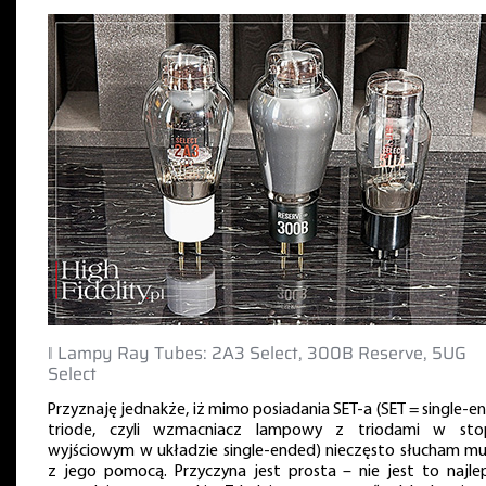
‖ Lampy Ray Tubes: 2A3 Select, 300B Reserve, 5UG
Select
Przyznaję jednakże, iż mimo posiadania SET-a (SET = single-e
triode, czyli wzmacniacz lampowy z triodami w sto
wyjściowym w układzie single-ended) nieczęsto słucham mu
z jego pomocą. Przyczyna jest prosta – nie jest to najle