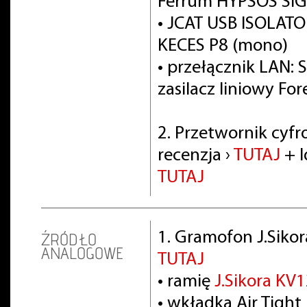
Ferrum HYPSOS SIG
• JCAT USB ISOLATOR
KECES P8 (mono)
• przełącznik LAN: 
zasilacz liniowy For
2. Przetwornik cyf
recenzja ›
TUTAJ
+ I
TUTAJ
1. Gramofon J.Siko
ŹRÓDŁO
ANALOGOWE
TUTAJ
• ramię
J.Sikora KV
• wkładka Air Tight