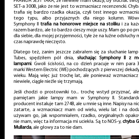
PRAWDA JEST TAKA, że niewiele mam okazji, by słuchać swo
SET-a 300B, jako że nie jest to wzmacniacz recenzencki. Chyb
trafia się bardzo rzadka okazja, czyli test innego wzmacni
tego typu, albo przyjaznych dla niego kolumn. Wów
Symphony II
trafia na honorowe miejsce na stoliku
i za ka
razem bardzo, ale to bardzo cieszy moje uszy. Mam go po pr
dla siebie, dla mojej przyjemności, tyle że na luźne odsłuchy
czas naprawdę nieczęsto.
Dlatego też, zanim jeszcze zabrałem się za słuchanie lamp
Tubes, spędziłem pół dnia,
słuchając Symphony II z m
lampami
. Gwoli ścisłości, na co dzień pracuje w nim para 
marki Western Electric (WE) pochodzących z pierwszej dekady
wieku. Mają więc już trochę lat, ale ponieważ wzmacniacz
niewiele, ciągle nieźle się trzymają.
Jeśli chodzi o prostowniki to... trochę wstyd przyznać, ale
pamiętam jakie lampy mam w Symphony II. Standar
producent instaluje tam 274B, ale u mnie są inne. Napisy na ni
zatarte, a wzmacniacz mam od wielu, wielu lat i na dod
używam go, jak wspomniałem, rzadko, oryginalnych opak
nie mam, więc ta informacja mi uciekła. Są to NOS-y,
chyba 
Mullarda
, ale głowy za to nie dam.