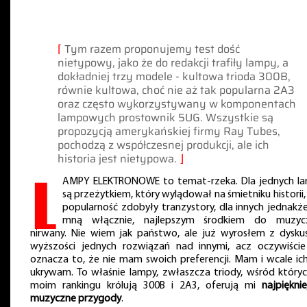
⌈
Tym razem proponujemy test dość
nietypowy, jako że do redakcji trafiły lampy, a
dokładniej trzy modele - kultowa trioda 300B,
równie kultowa, choć nie aż tak popularna 2A3
oraz często wykorzystywany w komponentach
lampowych prostownik 5UG. Wszystkie są
propozycją amerykańskiej firmy Ray Tubes,
pochodzą z współczesnej produkcji, ale ich
historia jest nietypowa.
⌋
L
AMPY ELEKTRONOWE to temat-rzeka. Dla jednych l
są przeżytkiem, który wylądował na śmietniku historii,
popularność zdobyły tranzystory, dla innych jednakże
mną włącznie, najlepszym środkiem do muzyc
nirwany. Nie wiem jak państwo, ale już wyrosłem z dyskus
wyższości jednych rozwiązań nad innymi, acz oczywiście
oznacza to, że nie mam swoich preferencji. Mam i wcale ich
ukrywam. To właśnie lampy, zwłaszcza triody, wśród który
moim rankingu królują 300B i 2A3, oferują mi
najpięknie
muzyczne przygody
.