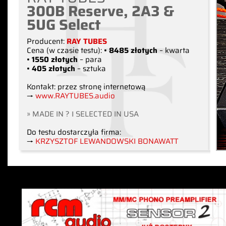
300B Reserve, 2A3 &
5UG Select
Producent:
RAY TUBES
Cena (w czasie testu):
• 8485 złotych
– kwarta
• 1550 złotych
– para
• 405 złotych
– sztuka
Kontakt: przez stronę internetową
→
www.RAYTUBES.audio
» MADE IN ? ‖ SELECTED IN USA
Do testu dostarczyła firma:
→
KRZYSZTOF LEWANDOWSKI BONAWATT