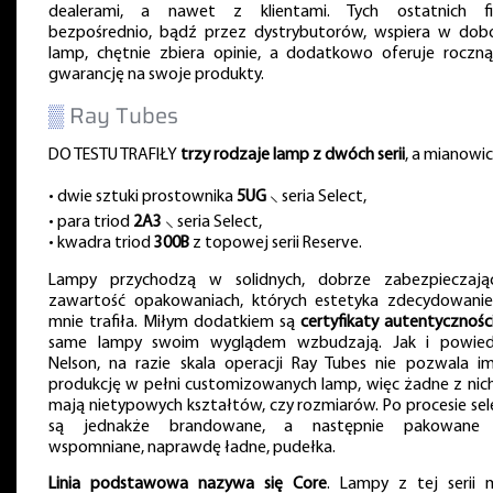
dealerami, a nawet z klientami. Tych ostatnich f
bezpośrednio, bądź przez dystrybutorów, wspiera w dob
lamp, chętnie zbiera opinie, a dodatkowo oferuje roczną (
gwarancję na swoje produkty.
▒
Ray Tubes
DO TESTU TRAFIŁY
trzy rodzaje lamp z dwóch serii
, a mianowic
• dwie sztuki prostownika
5UG
⸜ seria Select,
• para triod
2A3
⸜ seria Select,
• kwadra triod
300B
z topowej serii Reserve.
Lampy przychodzą w solidnych, dobrze zabezpieczają
zawartość opakowaniach, których estetyka zdecydowani
mnie trafiła. Miłym dodatkiem są
certyfikaty autentycznośc
same lampy swoim wyglądem wzbudzają. Jak i powied
Nelson, na razie skala operacji Ray Tubes nie pozwala i
produkcję w pełni customizowanych lamp, więc żadne z nich
mają nietypowych kształtów, czy rozmiarów. Po procesie sele
są jednakże brandowane, a następnie pakowane
wspomniane, naprawdę ładne, pudełka.
Linia podstawowa nazywa się Core
. Lampy z tej serii 