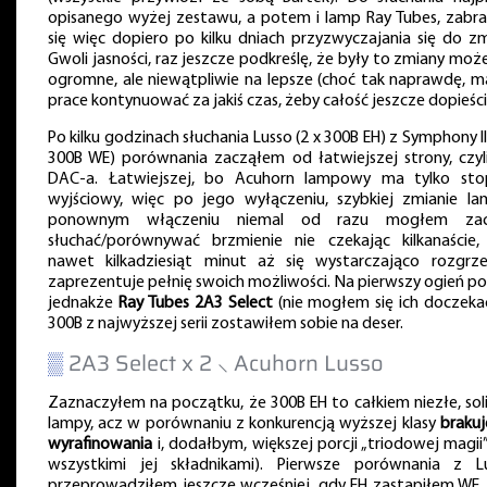
opisanego wyżej zestawu, a potem i lamp Ray Tubes, zabr
się więc dopiero po kilku dniach przyzwyczajania się do zm
Gwoli jasności, raz jeszcze podkreślę, że były to zmiany może
ogromne, ale niewątpliwie na lepsze (choć tak naprawdę, 
prace kontynuować za jakiś czas, żeby całość jeszcze dopieści
Po kilku godzinach słuchania Lusso (2 x 300B EH) z Symphony II
300B WE) porównania zacząłem od łatwiejszej strony, czyl
DAC-a. Łatwiejszej, bo Acuhorn lampowy ma tylko sto
wyjściowy, więc po jego wyłączeniu, szybkiej zmianie la
ponownym włączeniu niemal od razu mogłem zac
słuchać/porównywać brzmienie nie czekając kilkanaście,
nawet kilkadziesiąt minut aż się wystarczająco rozgrze
zaprezentuje pełnię swoich możliwości. Na pierwszy ogień po
jednakże
Ray Tubes 2A3 Select
(nie mogłem się ich doczekać
300B z najwyższej serii zostawiłem sobie na deser.
▒
2A3 Select x 2 ⸜ Acuhorn Lusso
Zaznaczyłem na początku, że 300B EH to całkiem niezłe, sol
lampy, acz w porównaniu z konkurencją wyższej klasy
brakuj
wyrafinowania
i, dodałbym, większej porcji „triodowej magii”
wszystkimi jej składnikami). Pierwsze porównania z L
przeprowadziłem jeszcze wcześniej, gdy EH zastąpiłem WE, 