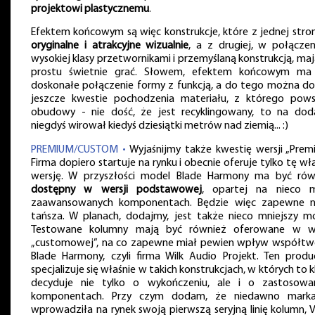
projektowi plastycznemu
.
Efektem końcowym są więc konstrukcje, które z jednej stro
oryginalne i atrakcyjne wizualnie
, a z drugiej, w połączen
wysokiej klasy przetwornikami i przemyślaną konstrukcją, ma
prostu świetnie grać. Słowem, efektem końcowym ma
doskonałe połączenie formy z funkcją, a do tego można do
jeszcze kwestie pochodzenia materiału, z którego pows
obudowy - nie dość, że jest recyklingowany, to na dod
niegdyś wirował kiedyś dziesiątki metrów nad ziemią... :)
PREMIUM/CUSTOM •
Wyjaśnijmy także kwestię wersji „Premi
Firma dopiero startuje na rynku i obecnie oferuje tylko tę wł
wersję. W przyszłości model Blade Harmony ma być rów
dostępny w wersji podstawowej
, opartej na nieco m
zaawansowanych komponentach. Będzie więc zapewne n
tańsza. W planach, dodajmy, jest także nieco mniejszy mo
Testowane kolumny mają być również oferowane w we
„customowej”, na co zapewne miał pewien wpływ współtw
Blade Harmony, czyli firma Wilk Audio Projekt. Ten produ
specjalizuje się właśnie w takich konstrukcjach, w których to k
decyduje nie tylko o wykończeniu, ale i o zastosowa
komponentach. Przy czym dodam, że niedawno mark
wprowadziła na rynek swoją pierwszą seryjną linię kolumn, 