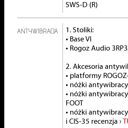
SWS-D (R)
1. Stoliki:
ANTYWIBRACJA
• Base VI
• Rogoz Audio 3RP
2. Akcesoria antyw
• platformy ROGOZ
• nóżki antywibra
• nóżki antywibrac
FOOT
• nóżki antywibracy
i CIS-35 recenzja ›
T