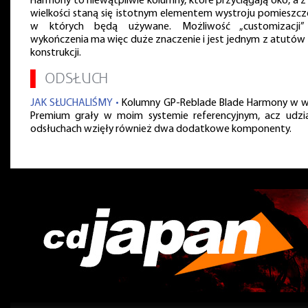
Harmony to niewątpliwie kolumny, które przyciągają oko, a z 
wielkości staną się istotnym elementem wystroju pomieszcz
w których będą używane. Możliwość „customizacji”
wykończenia ma więc duże znaczenie i jest jednym z atutów
konstrukcji.
▌
ODSŁUCH
JAK SŁUCHALIŚMY •
Kolumny GP-Reblade Blade Harmony w we
Premium grały w moim systemie referencyjnym, acz udzi
odsłuchach wzięły również dwa dodatkowe komponenty.