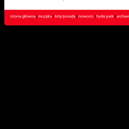
strona główna
|
muzyka
|
listy/porady
|
nowości
|
hyde park
|
archi