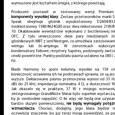
wymuszone jest kształtem śmigła, z którego powstają.
Producent postawił w testowanej wersji Premiu
komponenty wysokiej klasy
. Zestaw przetworników marki S
Speak obejmuje głośnik wysokotonowy D2604/832
średniotonowy 15M/4624G00 oraz dwa niskotonowe 21W/8
10. Okablowanie wewnętrzne wykonano z beztlenowej mi
OFC. Z tyłu umieszczono dwie pary miedzianych zł
głośnikowych WBT z serii Nextgen, co umożliwia zastosowani
wiringu lub bi-ampingu. W zwrotnicach wykorzys
kondensatory foliowe, rezystory Superes, podzespoły Jantz
cewki powietrzne. Punkty podziału pasma ustalono na 380 i
Hz.
Blade Harmony to spore kolumny, wysokie na 159 c
konieczność ustawienia ich na podstawach sprawia, że są je
wyższe. Deklarowane pasmo przenoszenia wynosi od 33 Hz
dB) do 25 kHz, impedancja nominalna 4 Ω, a skuteczność 90
Jak okazało się w praktyce, 37 W z mojego wzmacni
zintegrowanego GrandiNote Shinai było zupełnie wystarczaj
by je swobodnie napędzić. O ile więc nie będą one używa
bardzo dużym pomieszczeniu,
nie będą wymagały potęż
wzmacniacza
. Chociaż, dodajmy, jego klasa będzie m
oczywiście znaczenie, bo już teraz mogę powiedzieć, że po