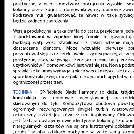
praktyczne, a więc i możliwość potrącenia wysokiej, smu
kolumny przez kogoś z domowników, czy domowe zwierz
Podstawa musi gwarantować, że nawet w takie sytuacji
będzie żadnego zagrożenia.
Wersja produkcyjna, a taka trafiła do testu, przyjechała jed
z podstawami w zupełnie innej formie
. Te gwarantują
budzącą wątpliwości stabilność i z takimi właśnie mają
dostarczane klientom. Może wizualnie pierwszy po
prezentował się jeszcze efektowniej, czy oryginalniej, ale wz
praktyczne, albo, nazywając rzecz po imieniu, bezpieczeń
użytkowników (i domowników) jest ważniejsze. Nowa pods
sprawia, że kolumny wymagają nieco więcej miejsca, ale też i 
spore konstrukcje więc raczej nikt nie będzie ich upychał w 
ograniczonej przestrzeni.
TECHNIKA •
GP-Reblade Blade Harmony to
duża, trójdr
konstrukcja
w obudowie wentylowanej bas-reflek
skierowanym do tyłu. Kompozytowa obudowa powsta
ogromnych recyklingowanych śmigieł turbin wiatrowyc
ostateczny kształt jest również nimi inspirowany. Ciekawo
jest fakt, iż dostajemy dwie identyczne kolumny, tzn. po
nieregularnych kształtów nie są one lustrzanymi odbiciami
„czubki” w obu sztukach pochylone są w tę samą stron