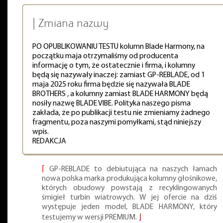
| Zmiana nazwy
PO OPUBLIKOWANIU TESTU kolumn Blade Harmony, na
początku maja otrzymaliśmy od producenta
informację o tym, że ostatecznie i firma, i kolumny
będą się nazywały inaczej: zamiast GP-REBLADE, od 1
maja 2025 roku firma będzie się nazywała BLADE
BROTHERS , a kolumny zamiast BLADE HARMONY będą
nosiły nazwę BLADE VIBE. Polityka naszego pisma
zakłada, że po publikacji testu nie zmieniamy żadnego
fragmentu, poza naszymi pomyłkami, stąd niniejszy
wpis.
REDAKCJA
⌈
GP-REBLADE to debiutująca na naszych łamach
nowa polska marka produkująca kolumny głośnikowe,
których obudowy powstają z recyklingowanych
śmigieł turbin wiatrowych. W jej ofercie na dziś
występuje jeden model, BLADE HARMONY, który
testujemy w wersji PREMIUM.
⌋