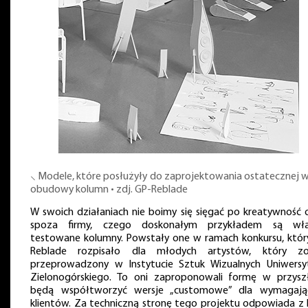
⸜ Modele, które posłużyły do zaprojektowania ostatecznej w
obudowy kolumn • zdj. GP-Reblade
W swoich działaniach nie boimy się sięgać po kreatywność 
spoza firmy, czego doskonałym przykładem są wła
testowane kolumny. Powstały one w ramach konkursu, któr
Reblade rozpisało dla młodych artystów, który zo
przeprowadzony w Instytucie Sztuk Wizualnych Uniwersy
Zielonogórskiego. To oni zaproponowali formę w przyszł
będą współtworzyć wersje „customowe” dla wymagają
klientów. Za techniczną stronę tego projektu odpowiada z 