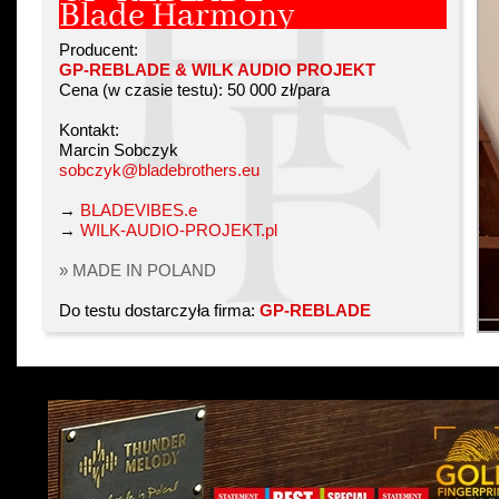
Blade Harmony
Producent:
GP-REBLADE & WILK AUDIO PROJEKT
Cena (w czasie testu): 50 000 zł/para
Kontakt:
Marcin Sobczyk
sobczyk@bladebrothers.eu
→
BLADEVIBES.e
→
WILK-AUDIO-PROJEKT.pl
» MADE IN POLAND
Do testu dostarczyła firma:
GP-REBLADE