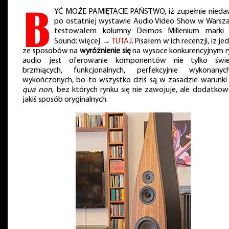
B
YĆ MOŻE PAMIĘTACIE PAŃSTWO, iż zupełnie nieda
po ostatniej wystawie Audio Video Show w Warsza
testowałem kolumny Deimos Millenium marki
Sound; więcej →
TUTAJ
. Pisałem w ich recenzji, iż j
ze sposobów na
wyróżnienie się
na wysoce konkurencyjnym r
audio jest oferowanie komponentów nie tylko świe
brzmiących, funkcjonalnych, perfekcyjnie wykonany
wykończonych, bo to wszystko dziś są w zasadzie warunk
qua non
, bez których rynku się nie zawojuje, ale dodatko
jakiś sposób oryginalnych.