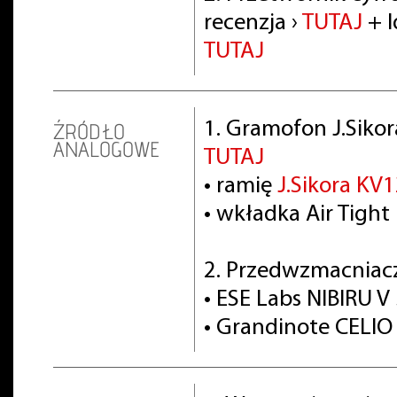
recenzja ›
TUTAJ
+ I
TUTAJ
1. Gramofon J.Siko
ŹRÓDŁO
ANALOGOWE
TUTAJ
• ramię
J.Sikora KV
• wkładka Air Tight
2. Przedwzmacniac
• ESE Labs NIBIRU V 
• Grandinote CELIO 