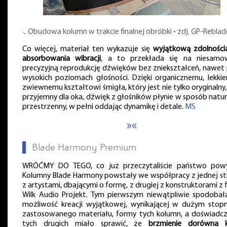
⸜ Obudowa kolumn w trakcie finalnej obróbki • zdj. GP-Reblad
Co więcej, materiał ten wykazuje się
wyjątkową zdolności
absorbowania wibracji
, a to przekłada się na niesamow
precyzyjną reprodukcję dźwięków bez zniekształceń, nawet 
wysokich poziomach głośności. Dzięki organicznemu, lekkie
zwiewnemu kształtowi śmigła, który jest nie tylko oryginalny, 
przyjemny dla oka, dźwięk z głośników płynie w sposób natur
przestrzenny, w pełni oddając dynamikę i detale.
MS
»«
▌
Blade Harmony Premium
WRÓĆMY DO TEGO, co już przeczytaliście państwo powy
Kolumny Blade Harmony powstały we współpracy z jednej st
z artystami, dbającymi o formę, z drugiej z konstruktorami z 
Wilk Audio Projekt. Tym pierwszym niewątpliwie spodobała
możliwość kreacji wyjątkowej, wynikającej w dużym stopn
zastosowanego materiału, formy tych kolumn, a doświadcz
tych drugich miało sprawić, że
brzmienie dorówna k