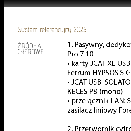
System referencyjny 2025
1. Pasywny, dedyko
ŹRÓDŁA
CYFROWE
Pro 7.10
• karty JCAT XE USB
Ferrum HYPSOS SIG
• JCAT USB ISOLATOR
KECES P8 (mono)
• przełącznik LAN: 
zasilacz liniowy For
2. Przetwornik cyf