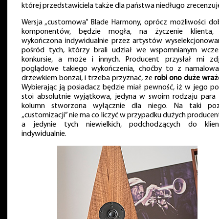
której przedstawiciela także dla państwa niedługo zrecenzuj
Wersja „customowa” Blade Harmony, oprócz możliwości do
komponentów, będzie mogła, na życzenie klienta,
wykończona indywidualnie przez artystów wyselekcjonowa
pośród tych, którzy brali udział we wspomnianym wcześ
konkursie, a może i innych. Producent przysłał mi zdj
poglądowe takiego wykończenia, choćby to z namalow
drzewkiem bonzai, i trzeba przyznać, że
robi ono duże wraż
Wybierając ją posiadacz będzie miał pewność, iż w jego po
stoi absolutnie wyjątkowa, jedyna w swoim rodzaju para 
kolumn stworzona wyłącznie dla niego. Na taki po
„customizacji” nie ma co liczyć w przypadku dużych produce
a jedynie tych niewielkich, podchodzących do klie
indywidualnie.