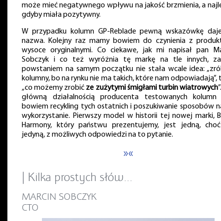
może mieć negatywnego wpływu na jakość brzmienia, a najle
gdyby miała pozytywny.
W przypadku kolumn GP-Reblade pewną wskazówkę daje
nazwa. Kolejny raz mamy bowiem do czynienia z produk
wysoce oryginalnymi. Co ciekawe, jak mi napisał pan Ma
Sobczyk i co też wyróżnia tę markę na tle innych, za
powstaniem na samym początku nie stała wcale idea: „zr
kolumny, bo na rynku nie ma takich, które nam odpowiadają”, 
„co możemy zrobić
ze zużytymi śmigłami turbin wiatrowych
”
główną działalnością producenta testowanych kolumn 
bowiem recykling tych ostatnich i poszukiwanie sposobów n
wykorzystanie. Pierwszy model w historii tej nowej marki, 
Harmony, który państwu prezentujemy, jest jedną, choć
jedyną, z możliwych odpowiedzi na to pytanie.
»«
| Kilka prostych słów…
MARCIN SOBCZYK
CTO