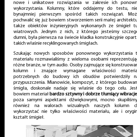
nowe i unikatowe rozwiązania w zakresie ich ponow
wykorzystania. Kolumny, które oddajemy do testu, ni
bynajmniej pierwszym spośród takich rozwiązań. Mo
pochwalić się już bowiem stworzeniem serii małej architektu
także obiektów inżynieryjnych wykonanych ze śmigieł tu
wiatrowych. Jednym z nich, z którego jesteśmy szczegó
dumni, była pierwsza na świecie kładka konstrukcyjnie opar
takich właśnie recyklingowanych śmigłach.
Szukając nowych sposobów ponownego wykorzystania 
materiału rozmawialiśmy z wieloma osobami reprezentują
różne branże, w tym audio. Osoby zajmujące się konstruowa
kolumn i znające wymagane właściwości materi
potrzebnych do budowy ich obudów potwierdziły n
przypuszczenia. Mianowicie, kompozyt, z którego budowan
śmigła, doskonale nadaje się właśnie do tego celu. Jes
bowiem materiał
bardzo sztywny i dobrze tłumiący wibracje
poza samymi aspektami dźwiękowymi, mocno skupiliśmy
również na walorach wizualnych naszych kolumn c
wykorzystać nie tylko właściwości materiału, ale i orygin
kształt śmigieł.