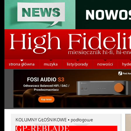
strona główna
muzyka
listy/porady
nowości
hyde
KOLUMNY GŁOŚNIKOWE • podłogowe
GP-REBLADE