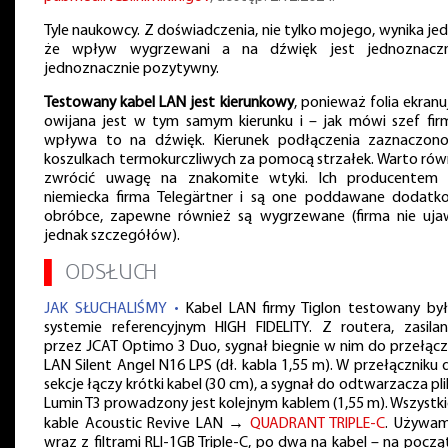
Tyle naukowcy. Z doświadczenia, nie tylko mojego, wynika jed
że wpływ wygrzewani a na dźwięk jest jednoznacz
jednoznacznie pozytywny.
Testowany kabel LAN jest kierunkowy
, ponieważ folia ekranu
owijana jest w tym samym kierunku i – jak mówi szef fir
wpływa to na dźwięk. Kierunek podłączenia zaznaczon
koszulkach termokurczliwych za pomocą strzałek. Warto rów
zwrócić uwagę na znakomite wtyki. Ich producentem 
niemiecka firma Telegärtner i są one poddawane dodatk
obróbce, zapewne również są wygrzewane (firma nie uja
jednak szczegółów).
▌
ODSŁUCH
JAK SŁUCHALIŚMY •
Kabel LAN firmy Tiglon testowany by
systemie referencyjnym HIGH FIDELITY. Z routera, zasila
przez JCAT Optimo 3 Duo, sygnał biegnie w nim do przełącz
LAN Silent Angel N16 LPS (dł. kabla 1,55 m). W przełączniku 
sekcje łączy krótki kabel (30 cm), a sygnał do odtwarzacza pl
Lumin T3 prowadzony jest kolejnym kablem (1,55 m). Wszystki
kable Acoustic Revive LAN →
QUADRANT TRIPLE-C
. Używam
wraz z filtrami RLI-1GB Triple-C, po dwa na kabel – na począt