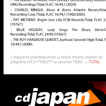
⸜
The Bealtes ’64 (Music from Disney+ Documentary)
, soundt
UMG Recordings/Tidal, FLAC 16/44,1 (2024).
⸜ CHARLES MINGUS,
Blues & Roots
, Atlantic Recors/Atla
Rwcording Corp./Tidal, FLAC 16/44,1 (1960/2005).
⸜ PAT METHENY,
Bright Size Life
, ECM Records/Tidal, FLAC 2
(1976/?).
⸜ BILLIE HOLIDAY,
Lady Sings The Blues
, Verve
Recording/Tidal, FLAC 24/96 (1956/?).
⸜ THE ROY HARGROVE QUINTET,
Earfood
, Groovin’ High/Tidal,
16/44,1 (2008).
» Nagrania przedstawione w teście można znaleźć na
playliście HIGH FIDELITY w serwisie TIDAL →
TUTAJ