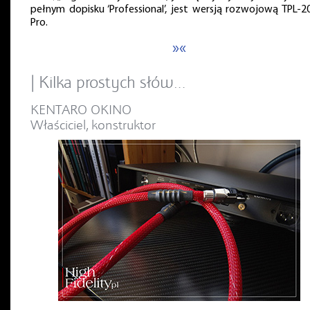
pełnym dopisku ‘Professional’, jest wersją rozwojową TPL-2
Pro.
»«
| Kilka prostych słów…
KENTARO OKINO
Właściciel, konstruktor