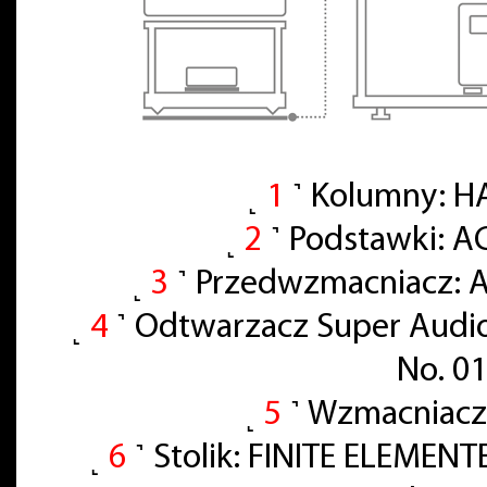
˻
1
˺ Kolumny: H
˻
2
˺ Podstawki: A
˻
3
˺ Przedwzmacniacz: A
˻
4
˺ Odtwarzacz Super Audi
No. 0
˻
5
˺ Wzmacniacz
˻
6
˺ Stolik: FINITE ELEMENT