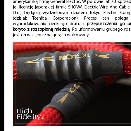
amerykańską firmę General Electric. W połowie lat 70. sprze
jej licencję japońskiej firmie SHOWA Electric Wire And Cable 
Ltd., będącej wydzielonym działem Tokyo Electric Com
(dzisiaj: Toshiba Corporation). Proces ten poleg
wyprodukowaniu cienkiego drutu i
przepuszczeniu go p
koryto z roztopioną miedzią
. Po uformowaniu grubego rdz
jest on następnie na gorąco walcowany.