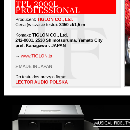
TPL-2000L
PROFESSIONAL
Producent:
TIGLON CO., Ltd.
Cena (w czasie testu):
3450 zł/1,5 m
Kontakt:
TIGLON CO., Ltd.
242-0001, 2538 Shimotsuruma, Yamato City
pref. Kanagawa ⸜ JAPAN
→
www.TIGLON.jp
» MADE IN JAPAN
Do testu dostarczyła firma:
LECTOR AUDIO POLSKA