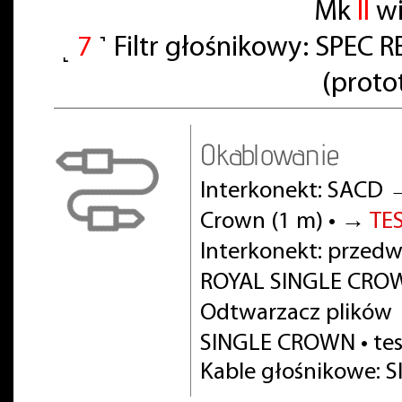
Mk
II
wi
˻
7
˺ Filtr głośnikowy: SPE
(proto
Okablowanie
Interkonekt: SACD 
Crown (1 m) • →
TE
Interkonekt: prze
ROYAL SINGLE CROW
Odtwarzacz plików
SINGLE CROWN • te
Kable głośnikowe: S