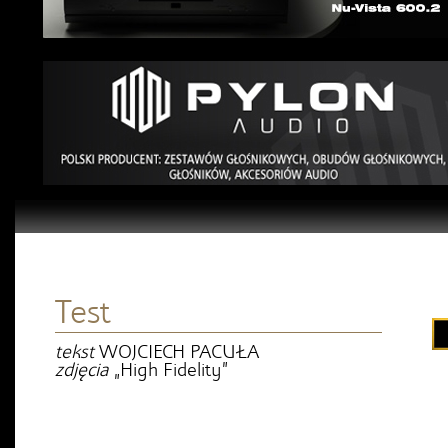
Test
tekst
WOJCIECH PACUŁA
zdjęcia
„High Fidelity”