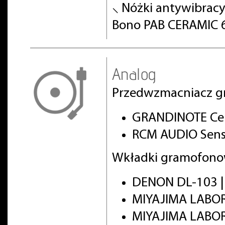
⸜ Nóżki antywibracy
Bono PAB CERAMIC 6
Analog
Przedwzmacniacz g
GRANDINOTE Cel
RCM AUDIO Senso
Wkładki gramofono
DENON DL-103 |
MIYAJIMA LABOR
MIYAJIMA LABO