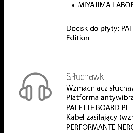
MIYAJIMA LABOR
Docisk do płyty: PA
Edition
Słuchawki
Wzmacniacz słucha
Platforma antywibr
PALETTE BOARD PL-T
Kabel zasilający (w
PERFORMANTE NERO 