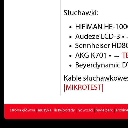
Słuchawki:
HiFiMAN HE-100
Audeze LCD-3 •
Sennheiser HD8
AKG K701 • →
T
Beyerdynamic DT
Kable słuchawkowe:
|MIKROTEST|
strona główna
|
muzyka
|
listy/porady
|
nowości
|
hyde park
|
archi