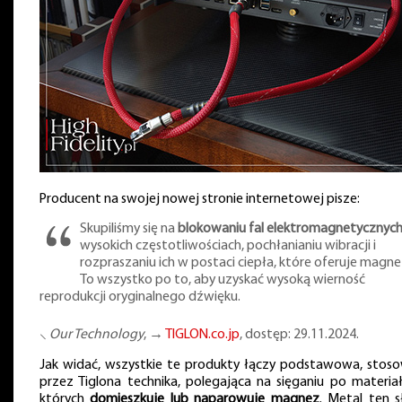
Producent na swojej nowej stronie internetowej pisze:
Skupiliśmy się na
blokowaniu fal elektromagnetycznyc
wysokich częstotliwościach, pochłanianiu wibracji i
rozpraszaniu ich w postaci ciepła, które oferuje magne
To wszystko po to, aby uzyskać wysoką wierność
reprodukcji oryginalnego dźwięku.
⸜
Our Technology
, →
TIGLON.co.jp
, dostęp: 29.11.2024.
Jak widać, wszystkie te produkty łączy podstawowa, stos
przez Tiglona technika, polegająca na sięganiu po materia
których
domieszkuje lub naparowuje magnez
. Metal ten s