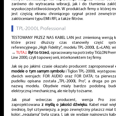
zarówno do wytracania wibracji, jak i do tłumienia zakł
wysokoczęstotliwościowych. W produktach firmy o której 
jest częścią ekranu chroniącego sygnał przed zewnętrz
zakłóceniami typu EMI i RFI, a także filtrów.
▌
TPL-2000L Professional
TESTOWANY PRZEZ NAS KABEL LAN jest zmienioną wersją ka
które przez dłuższy czas stanowiły część syst
referencyjnego „High Fidelity”, modelu TPL-2000L (L=LAN); wi
→
TUTAJ
.
Był to trzeci
, opracowany na potrzeby TiGLON Pre
Line 2000, czyli topowej serii, interkonektem tej firmy.
Jak się po jakimś czasie okazało producent zaproponował
modele o tym samym symbolu
i Tiglon TPL-2000L występow
dwóch wersjach: FOR AUDIO oraz FOR DATA; ta pierwsz
pudełku opisana została „TPL-2000L Pro”, a druga po pr
nazwą modelu. Obydwie miały bardzo podobną bud
elektryczną i mechaniczną, ale nie były tożsame.
Jak pisał wówczas producent, wersja Pro zost
zaprojektowana
z myślą o jakości dźwięku
. Kabel miał wię
średnicę, był sztywniejszy, a jego zewnętrzny płaszcz miał b
kolor; „regularna” była szara. I, jak się wydaje najnowszy kab