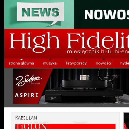
strona główna
muzyka
listy/porady
nowości
hyde
KABEL LAN
TiGLON