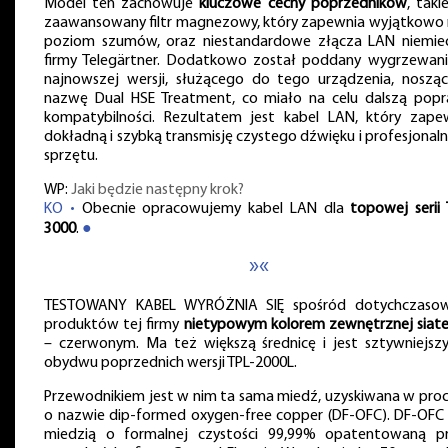
Model ten zachowuje
kluczowe cechy poprzedników
, taki
zaawansowany filtr magnezowy, który zapewnia wyjątkowo n
poziom szumów, oraz niestandardowe złącza LAN niemiec
firmy Telegärtner. Dodatkowo został poddany wygrzewan
najnowszej wersji, służącego do tego urządzenia, noszą
nazwę Dual HSE Treatment, co miało na celu dalszą pop
kompatybilności. Rezultatem jest kabel LAN, który zape
dokładną i szybką transmisję czystego dźwięku i profesjonal
sprzętu.
WP:
Jaki będzie następny krok?
KO •
Obecnie opracowujemy kabel LAN dla
topowej serii 
3000
.
●
»«
TESTOWANY KABEL WYRÓŻNIA SIĘ spośród dotychczaso
produktów tej firmy
nietypowym kolorem zewnętrznej siate
– czerwonym. Ma też większą średnicę i jest sztywniejsz
obydwu poprzednich wersji TPL-2000L.
Przewodnikiem jest w nim ta sama miedź, uzyskiwana w proc
o nazwie dip-formed oxygen-free copper (DF-OFC). DF-OFC 
miedzią o formalnej czystości 99,99% opatentowaną p