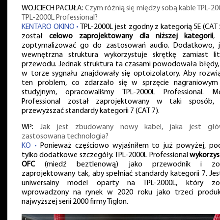
WOJCIECH PACUŁA:
Czym różnią się między sobą kable TPL-200
TPL-2000L Professional?
KENTARO OKINO •
TPL-2000L jest zgodny z kategorią 5E (CAT 5
został
celowo zaprojektowany dla niższej kategorii
,
zoptymalizować go do zastosowań audio. Dodatkowo, 
wewnętrzna struktura wykorzystuje skrętkę zamiast li
przewodu. Jednak struktura ta czasami powodowała błędy, j
w torze sygnału znajdowały się optoizolatory. Aby rozwi
ten problem, co zdarzało się w sprzęcie nagraniowym
studyjnym, opracowaliśmy TPL-2000L Professional. M
Professional został zaprojektowany w taki sposób,
przewyższać standardy kategorii 7 (CAT 7).
WP:
Jak jest zbudowany nowy kabel, jaka jest gł
zastosowana technologia?
KO •
Ponieważ częściowo wyjaśniłem to już powyżej, p
tylko dodatkowe szczegóły. TPL-2000L Professional
wykorzys
OFC
(miedź beztlenową) jako przewodnik i zos
zaprojektowany tak, aby spełniać standardy kategorii 7. Jes
uniwersalny model oparty na TPL-2000L, który zo
wprowadzony na rynek w 2020 roku jako trzeci produ
najwyższej serii 2000 firmy Tiglon.