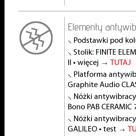
Elementy antywib
⸜ Podstawki pod ko
⸜ Stolik: FINITE EL
II • więcej →
TUTAJ
⸜ Platforma antywibr
Graphite Audio CLA
⸜ Nóżki antywibracy
Bono PAB CERAMIC 7
⸜ Nóżki antywibracy
GALILEO • test →
T