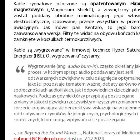
Kable sygnałowe otoczone są
opatentowanym ekra
magnezowym
(„Magnesium Shield”), a zewnętrzny pła
został poddany obróbce minimalizującej jego własn
elektrostatyczne, stosowanej przede wszystkim w przem
awiacyjnym. Jak mówił pan Kentaro, to jego bard
zaawansowana wersja. Filtry te widać na obydwu końcach ka
zamknięte w koszulkach termokurczliwych.
Kable są „wygrzewane” w firmowej technice Hyper Satur
Energizer (HSE). O „wygrzewaniu” czytamy:
Wygrzewanie (ang.
audio burn-in
), często określany ja
proces, w którym sprzęt audio poddawany jest serii
odtwarzanych dźwięków w celu osiągnięcia optymalne
jakości, pozostaje tematem ważnej debaty zarówno 
społecznościach audiofilskich, jak i odpowiednich dziedzinach
naukowych. Podczas gdy niektórzy przypisują postrzegane
zmiany w jakości dźwięku rzeczywistym fizycznym zmianom 
sprzęcie, pojawiająca się perspektywa wskazuje na wzajemne
oddziaływanie czynników fizjologicznych, psychologicznych i
społecznych, które mogą wpływać na te postrzegania.
⸜ za:
Beyond the Sound Waves…
, National Library of Medicin
pubmed.NCBI.nlm.nih.gov
, dostęp: 2.12.2024.