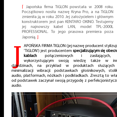
⌈
Japońska firma TiGLON powstała w 2008 roku.
Początkowo nosiła nazwę Kryna Pro, a na TiGLON
zmieniła ją w roku 2010. Jej założycielem i głównym
konstruktorem jest pan KENTARO OKINO. Testujemy
jej najnowszy kabel LAN, model TPL-2000L
PROFESSIONAL. To jego prasowa premiera poza
Japonią.
⌋
J
APOŃSKA FIRMA TIGLON (jej nazwę producent stylizuj
‘TiGLON’) jest producentem
specjalizującym się obecn
kablach
połączeniowych i zasilających, 
wykorzystującym swoją wiedzę także w inn
dziedzinach, na przykład w produktach służącyc
minimalizacji wibracji: podstawkach głośnikowych, stoli
audio, platformach, nóżkach i podkładkach. Zresztą to wła
od podstawek zaczynał swoją przygodę z perfekcjonistyc
audio.