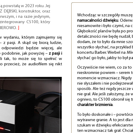
ą powstałą w 2023 roku. Jej
DĘBSKI, konstruktor, oraz
Wchodząc w szczegóły muszę
erwszym, i na razie jedynym,
namacalności dźwięku
. Oderw
zintegrowany CS100, który
niesamowite i było czymś, na 
EMIEROWO.
⌋
Głębokość planów była po pro
detaliczności nie będę nudził, 
 wydaniu, którym zajmujemy się
dodam, że to było da mnie szo
 z pasji. A skąd się biorą ludzie,
wszystko słychać, na przykład 
j odpowiedzi będzie więcej, ale
koncertu Barber. Werbel na
Mi
 podobnie, jak powyżej –
z pasji i
słychać go było, jakby to był p
śli tak, to może się to spełnić w
przecież, że audiofilem się nikt
Oczywiście nie wiem, co za to
nieskromnie powiem – serem t
momencie wzmacniacz. Nigdy g
nie słyszałem i nie podejrzewał
sposób. Ale też nigdy jeszcz
nie grał. Ale jeśli założymy, że
ogniwo, to CS100 obronił się tu
charakter brzmienia
.
To było doskonałe i – powtórzę 
wytrawne granie. A to jest dla
szukam w dźwięku efekciarstwa 
ten wzmacniacz tak grał. Chci