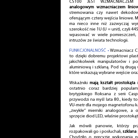
CS100 JEST WZMACNIACZEM Z
analogowym wzmacniaczem linio
stremowania czy nawet dekodow
oferującym cztery wejścia liniowe. 
ma nieco inne niż zazwyczaj wym
szerokość nie 1U (U = unit), czyli 4
wpasować w wiele pomieszczeń, k
intruzów ze świata technologii.
FUNKCJONALNOŚĆ •
Wzmacniacz 
to dzięki dobremu projektowi plas
jakichkolwiek manipulatorów i po
aluminiową i szklaną. Pod tą drugą
które wskazują wybrane wejście oraz 
Wskaźniki
mają kształt prostokąta
i
ostatnio coraz bardziej popula
brytyjskiego Roksana z serii Cas
przywodzi na myśl lata 80., kiedy to
VU-metr dla mojego magnetofonu k
„zwykłe” mierniki analogowe, a
sprzęcie diod LED, właśnie prostoką
Jak mówili panowie, którzy pr
rozpakowali go i posłuchali,
szklana
Chodziło o precyzję wykonania przy