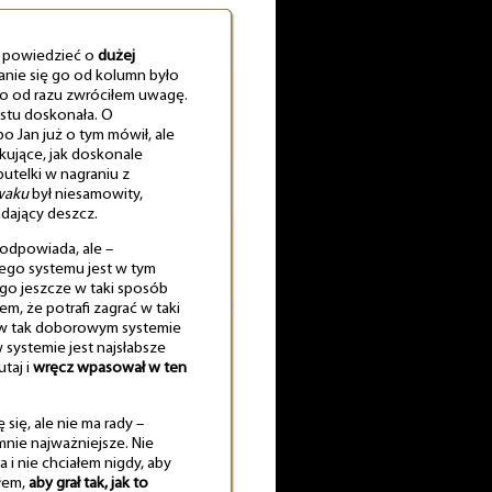
 powiedzieć o
dużej
anie się go od kolumn było
co od razu zwróciłem uwagę.
stu doskonała. O
bo Jan już o tym mówił, ale
kujące, jak doskonale
butelki w nagraniu z
waku
był niesamowity,
adający deszcz.
 odpowiada, ale –
ego systemu jest w tym
o jeszcze w taki sposób
em, że potrafi zagrać w taki
e w tak doborowym systemie
 w systemie jest najsłabsze
taj i
wręcz wpasował w ten
się, ale nie ma rady –
 mnie najważniejsze. Nie
i nie chciałem nigdy, aby
ałem,
aby grał tak, jak to