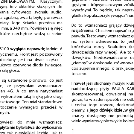
INTEGROWANYM. Klasycznym,
gęstymi i trójwymiarowymi źród
wym
, bez układów służących do
wyraźnymi. To będzie, tak napra
ania cyfrowego sygnału audio,
gładka kopuła, „przykrywająca” nas
Ma zgrabną, zwartą bryłę, ponieważ
iary. Jego ścianka przednia ma
Bo to wzmacniacz grający dźwi
45 mm, a 340 mm. Powinien się więc
rozjaśnienia
. Chciałem napisać o 
tóre niechętnie widzą u siebie
prawda. Testowany wzmacniacz gr
niż system odniesienia, to je
końcówka mocy Soulution (kos
CS100
wygląda naprawdę ładnie
. A
dwadzieścia razy więcej). Ale to
tycznemu. Front jest pozbawiony
dźwięków. Niedoświadczone uc
dzielony jest na dwie części –
„ciemny” w doskonale zrównoważ
 ukryto czerwone diody świecące,
coś zupełnie innego, o brak jakie
siłę głosu.
to samo.
 są ustawione pionowo, co jest
I nawet jeśli słuchamy muzyki klu
rne, że przywołam wzmacniacze
nadchodzącej płyty PAULA KA
pian 4G. A co mnie natychmiast
skompresowanej, dowalonej na 
 wykonałem taką linijkę jako drugi
górze, to w żaden sposób nie odb
asetowego. Ten miał standardowo
i cecha tego utworu, doskonał
 otoczenie wymagało przecież w
ciemny, a
jego dźwięk idzie „w głą
tnych.
znaczy dostajemy nie jednolit
wielowymiarowy niezwykle koloro
zywieźli do mnie wzmacniacz,
 płyta nie była łatwa do wykonania
.
 tak niewielkiej liczbie, jak ta