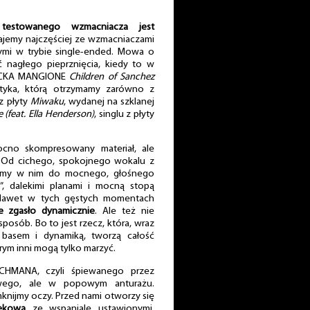
 testowanego wzmacniacza jest
tajemy najczęściej ze wzmacniaczami
cymi w trybie single-ended. Mowa o
 nagłego pieprznięcia, kiedy to w
HUCKA MANGIONE
Children of Sanchez
styka, którą otrzymamy zarówno z
z płyty
Miwaku
, wydanej na szklanej
(feat. Ella Henderson)
, singlu z płyty
no skompresowany materiał, ale
Od cichego, spokojnego wokalu z
zimy w nim do mocnego, głośnego
a”, dalekimi planami i mocną stopą
m. Nawet w tych gęstych momentach
ie zgasło dynamicznie
. Ale też nie
posób. Bo to jest rzecz, która, wraz
basem i dynamiką, tworzą całość
rym inni mogą tylko marzyć.
CHMANA, czyli śpiewanego przez
wego, ale w popowym anturażu.
mknijmy oczy. Przed nami otworzy się
ękowa
ze wspaniale ustawionymi,