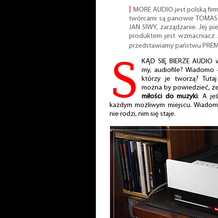
⌈
MORE AUDIO jest polską firm
twórcami są panowie TOMASZ 
JAN SIWY, zarządzanie. Jej pi
produktem jest wzmacniacz 
przedstawiamy państwu PR
S
KĄD SIĘ BIERZE AUDIO w
my, audiofile? Wiadomo –
którzy je tworzą? Tuta
można by powiedzieć, że
miłości do muzyki
. A je
każdym możliwym miejscu. Wiadomo 
nie rodzi, nim się staje.