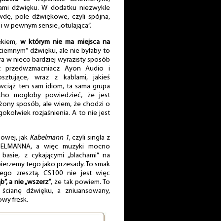
łami dźwięku. W dodatku niezwykle
wdę, pole dźwiękowe, czyli spójna,
 i w pewnym sensie „otulająca”.
ękiem,
w którym nie ma miejsca na
„ciemnym” dźwięku, ale nie byłaby to
a w nieco bardziej wyrazisty sposób
st przedwzmacniacz Ayon Audio i
ztujące, wraz z kablami, jakieś
 wciąż ten sam idiom, ta sama grupa
ho mogłoby powiedzieć, że jest
ony sposób, ale wiem, że chodzi o
gokolwiek rozjaśnienia. A to nie jest
bowej, jak
Kabelmann 1
, czyli singla z
BELMANNA, a więc muzyki mocno
basie, z cykającymi „blachami” na
ierzemy tego jako przesady. To smak
ego zresztą. CS100 nie jest więc
b”, a nie „wszerz”
, że tak powiem. To
ą ścianę dźwięku, a zniuansowany,
wy fresk.