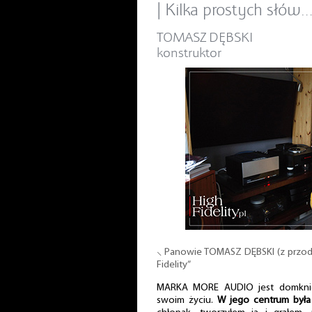
| Kilka prostych słów
TOMASZ DĘBSKI
konstruktor
⸜ Panowie TOMASZ DĘBSKI (z przodu
Fidelity”
MARKA MORE AUDIO jest domknię
swoim życiu.
W jego centrum była