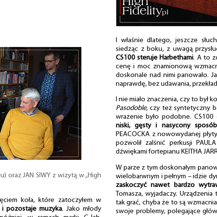
…
I właśnie dlatego, jeszcze słuc
siedząc z boku, z uwagą przysł
CS100 steruje Harbethami
. A to 
cenę i moc znamionową wzmacnia
doskonale nad nimi panowało. Ja
naprawdę, bez udawania, przekład
I nie miało znaczenia, czy to był
Pasodoble
, czy też syntetyczny b
wrażenie było podobne. CS100 
niski, gęsty i nasycony sposób
PEACOCKA z nowowydanej płyt
pozwolił zalśnić perkusji PAU
dźwiękami fortepianu KEITHA JAR
W parze z tym doskonałym pano
) oraz JAN SIWY z wizytą w „High
wielobarwnym i pełnym – idzie dy
zaskoczyć nawet bardzo wytra
Tomasza, wyjadaczy. Urządzenia 
ciem koła, które zatoczyłem w
tak grać, chyba że to są wzmacnia
 i pozostaje muzyka
. Jako młody
swoje problemy, polegające głó