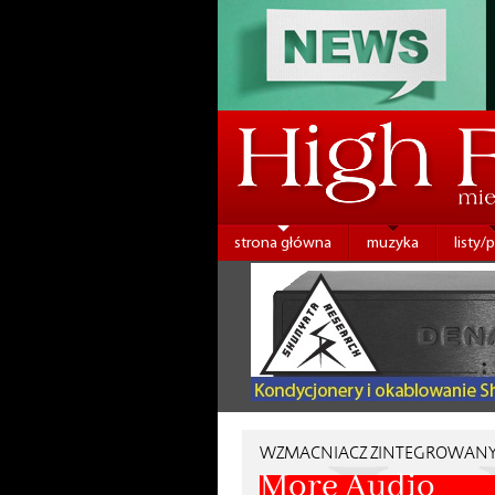
strona główna
muzyka
listy/
WZMACNIACZ ZINTEGROWAN
More Audio