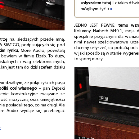
usłyszałem tutaj
. I z takim dź
mógłbym żyć :)
●
JEDNO JEST PEWNE:
temu wzma
Kolumny Harbeth M40.1, moja du
specjalnie przyjaznymi dla wzmacn
trzę na, siedzących przede mną,
nimi nawet sześciowatowe urządz
 SIWEGO, podpisujących się pod
chcemy usłyszeć, co potrafią od s
kim rynku
, More Audio, powstałą
w jaki sposób są w stanie wygener
 bowiem w firmie Elzab. To duży,
to sporej mocy.
iskalnych i wag elektronicznych,
Jan jest tam do dziś szefem działu
edziałbym, że połączyła ich pasja
półki coś własnego
– pan Dębski
zenie konstrukcyjne związane ze
wość muzyczną oraz umiejętności
ie posiadali tego, co ma drugi. Ale
ore Audio wydaje się przebiegać
«