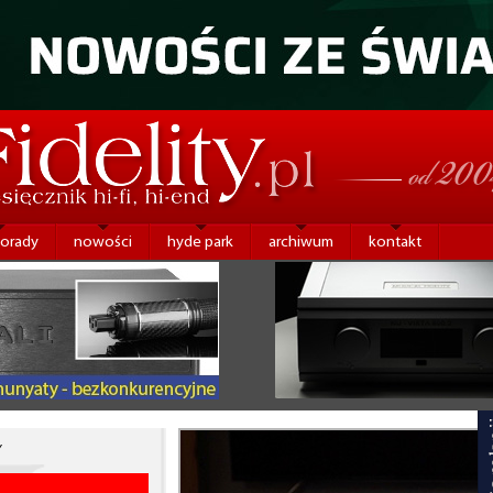
porady
nowości
hyde park
archiwum
kontakt
Y