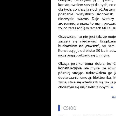
chłopak, tworzyłem ją i grałem, 
konstruowałem sprzęt dla tych, co chc
dla tych, co chcą ją słuchać. Jeste
poznanie wszystkich środowisk
niezwykle ważne. Daje szerszy 
zrozumieć, a przez to mam poczucie
to, co teraz robię w ramach MORE au
Oczywiście, to nie jest tak, że moj
zaczęły się niedawno. Urządze
budowałem od „zawsze”
, bo sam 
Konstruuję je od blisko 30 lat i na
moją pasją podzielić się z innymi.
Okazja jest ku temu dobra, bo 
konstrukcyjnie
, ale myślę, że rów
później strojąc, traktowałem go j
dostarczania emocji. Elektronika,
życie, staje się wtedy sztuką. Tak ją
chciałbym się nią dzielić z innymi.
●
»
▌
CS100