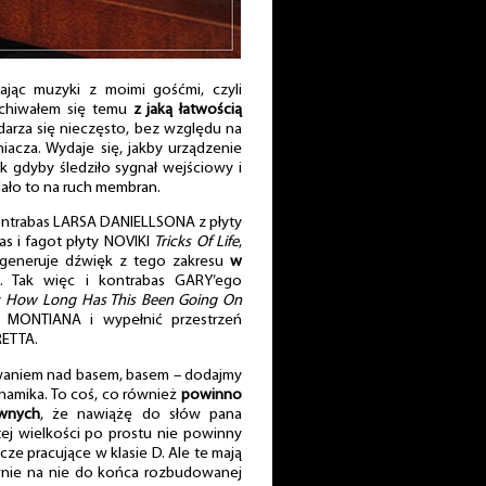
hając muzyki z moimi gośćmi, czyli
uchiwałem się temu
z jaką łatwością
zdarza się nieczęsto, bez względu na
cza. Wydaje się, jakby urządzenie
k gdyby śledziło sygnał wejściowy i
ało to na ruch membran.
 kontrabas LARSA DANIELLSONA z płyty
as i fagot płyty NOVIKI
Tricks Of Life
,
generuje dźwięk z tego zakresu
w
. Tak więc i kontrabas GARY’ego
y
How Long Has This Been Going On
LA MONTIANA i wypełnić przestrzeń
RETTA.
waniem nad basem, basem – dodajmy
namika. To coś, co również
powinno
wnych
, że nawiążę do słów pana
tej wielkości po prostu nie powinny
cze pracujące w klasie D. Ale te mają
wnie na nie do końca rozbudowanej