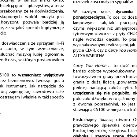
później, w ramach marki G-lab,
rozdzielczości małych sygnałów.
ieli ją grać – gitarzystów, a teraz
m przekonany, że te doświadczenia,
W każdym razie,
dynamika
 skupionych wokół muzyki jest
ponadprzeciętna
. To coś, co dos
horyzont, pozwala bardziej ją
lampowymi – tak, tak – pracują
, że w jakiś sposób legitymizuje
czymś większym niż umiejętność
dio.
tytułowym utworze z płyty C
nagle wchodzą dęciaki. To pla
e doświadczenia ze sprzętem Hi-Fi
wysmakowanymi realizacjami, jak 
nia audio, w tym wzmacniacze,
płycie CD-R, czy z
Carry You Home 
słuchać muzykę lubię ogromnie.
ALEXA WARRENA.
dszedł czas, w którym postanowiłem
Carry You Home…
to dość moc
bardzo dobrze wyprodukowany. 
CS100 to
wzmacniacz wyjątkowy
towarzystwem gitary przechod
nież brzmieniowo. Tworząc go, a
grania z dużą ilością „powietrz
ak instrument. Jak narzędzie do
perkusji nadającą całości ryt
 którą zajmuję się zawodowo całe
urządzenie się nie pogubiło, n
 postrzegam i właśnie w taki sposób
pokazało dźwięku w rozjaśniony s
z dwoma poprzednimi, to jest 
stawiającą CS100 w miejscu, o któ
«
Posłuchajmy
Siłacza
, utworu O
prawdziwego śpiewaka opero
Podkręćmy trochę siłę głosu. I za
głęboka i szeroka scena dźwi