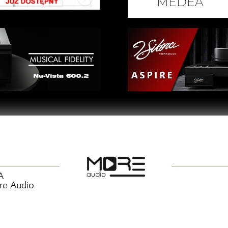
A
ore Audio