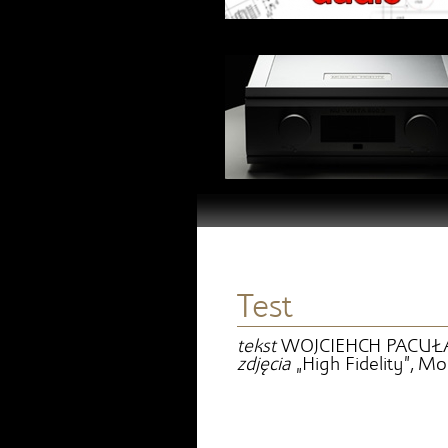
Test
tekst
WOJCIEHCH PACUŁ
zdjęcia
„High Fidelity”, M