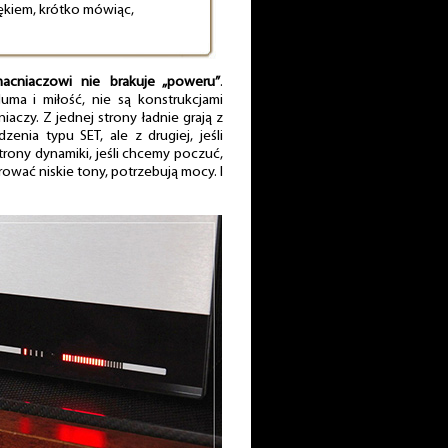
więkiem, krótko mówiąc,
cniaczowi nie brakuje „poweru”
.
ma i miłość, nie są konstrukcjami
iaczy. Z jednej strony ładnie grają z
enia typu SET, ale z drugiej, jeśli
trony dynamiki, jeśli chcemy poczuć,
ować niskie tony, potrzebują mocy. I