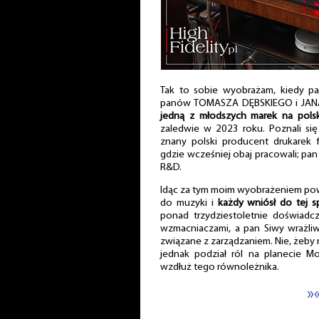
Tak to sobie wyobrażam, kiedy pa
panów TOMASZA DĘBSKIEGO i JANA
jedną z młodszych marek na pols
zaledwie w 2023 roku. Poznali się
znany polski producent drukarek f
gdzie wcześniej obaj pracowali; pan 
R&D.
Idąc za tym moim wyobrażeniem powi
do muzyki i
każdy wniósł do tej s
ponad trzydziestoletnie doświadc
wzmacniaczami, a pan Siwy wrażli
związane z zarządzaniem. Nie, żeby n
jednak podział ról na planecie M
wzdłuż tego równoleżnika.
»