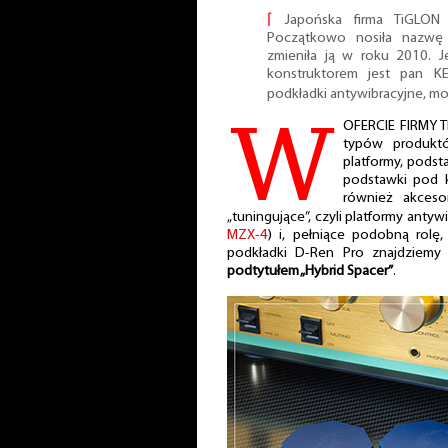
⌈
Japońska firma TiGLON
Początkowo nosiła nazwę
zmieniła ją w roku 2010. J
konstruktorem jest pan K
podkładki antywibracyjne, m
W
OFERCIE FIRMY T
typów produktów
platformy, podsta
podstawki pod 
również akceso
„tuningujące”, czyli platformy anty
MZX-4
) i, pełniące podobną rolę
podkładki D-Ren Pro znajdziemy 
podtytułem „Hybrid Spacer”
.