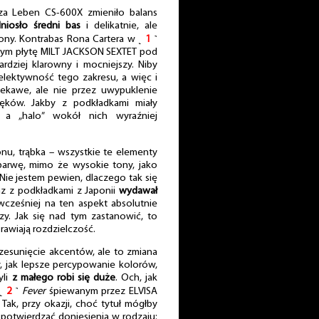
za Leben CS-600X zmieniło balans
niosło średni bas
i delikatnie, ale
ony. Kontrabas Rona Cartera w ˻
1
˺
cym płytę MILT JACKSON SEXTET pod
rdziej klarowny i mocniejszy. Niby
elektywność tego zakresu, a więc i
iekawe, ale nie przez uwypuklenie
ęków. Jakby z podkładkami miały
, a „halo” wokół nich wyraźniej
onu, trąbka – wszystkie te elementy
 barwę, mimo że wysokie tony, jako
 Nie jestem pewien, dlaczego tak się
ekaz z podkładkami z Japonii
wydawał
wcześniej na ten aspekt absolutnie
szy. Jak się nad tym zastanowić, to
rawiają rozdzielczość.
rzesunięcie akcentów, ale to zmiana
, jak lepsze percypowanie kolorów,
yli
z małego robi się duże
. Och, jak
 ˻
2
˺
Fever
śpiewanym przez ELVISA
. Tak, przy okazji, choć tytuł mógłby
potwierdzać doniesienia w rodzaju: