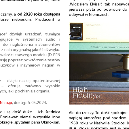
„Widziałem Elvisa!”, tak napraw
pierwsza płyta po powrocie do 
 czarny, a
od 2020 roku dostępna
odbywał w Niemczech.
orze niebieskim. Producent o
ące” dźwięk urządzeń, tłumiące
ępujące w systemach audio i
 do nagłośnienia instrumentów
 nich oryginalną jakość dźwięku.
trwałości starszego modelu (D-REN
ersję poprzez powtórzenie testów
muzyków i inżynierów nagrań w
re – dzięki naszej opatentowanej
d – oferują zarówno wysokie
h, jak i pochłaniają drgania.
N.co.jp
, dostęp: 5.05.2024.
w i są dość duże – ich średnica
Ale do rzeczy. To dość spokojne 
Ponieważ niemal wszystkie inne
napiętą atmosferą pod spodem. 
 okrągłe, spytałem pana Okino-san,
1960 roku w Nashville Studios,
RCA. Wokal pokazany jest w nim 