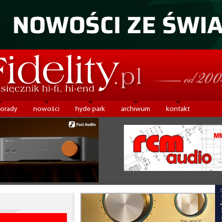
porady
nowości
hyde park
archiwum
kontakt