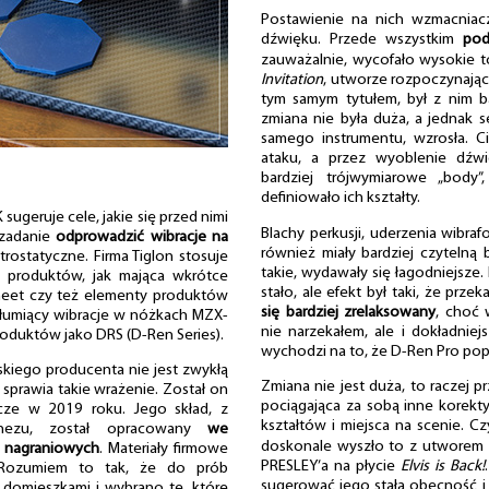
Postawienie na nich wzmacniac
dźwięku. Przede wszystkim
pod
zauważalnie, wycofało wysokie t
Invitation
, utworze rozpoczynają
tym samym tytułem, był z nim ba
zmiana nie była duża, a jednak s
samego instrumentu, wzrosła. C
ataku, a przez wyoblenie dźwi
bardziej trójwymiarowe „body”
definiowało ich kształty.
ruje cele, jakie się przed nimi
Blachy perkusji, uderzenia wibraf
 zadanie
odprowadzić wibracje na
również miały bardziej czytelną
trostatyczne. Firma Tiglon stosuje
takie, wydawały się łagodniejsze.
 produktów, jak mająca wkrótce
stało, ale efekt był taki, że prz
heet czy też elementy produktów
się bardziej zrelaksowany
, choć 
 tłumiący wibracje w nóżkach MZX-
nie narzekałem, ale i dokładniej
roduktów jako DRS (D-Ren Series).
wychodzi na to, że D-Ren Pro pop
skiego producenta nie jest zwykłą
Zmiana nie jest duża, to raczej p
 sprawia takie wrażenie. Został on
pociągająca za sobą inne korekty
cze w 2019 roku. Jego skład, z
kształtów i miejsca na scenie. Cz
nezu, został opracowany
we
doskonale wyszło to z utworem
h nagraniowych
. Materiały firmowe
PRESLEY’a na płycie
Elvis is Back!
. Rozumiem to tak, że do prób
sugerować jego stałą obecność i 
 domieszkami i wybrano te, które