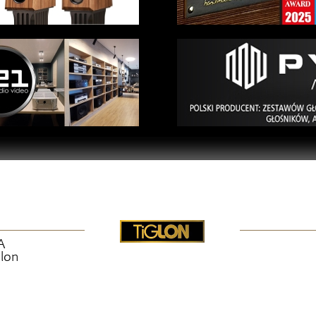
A
glon