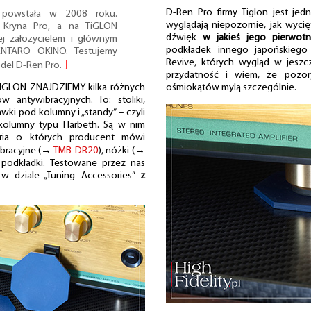
D-Ren Pro firmy Tiglon jest jed
 powstała w 2008 roku.
wyglądają niepozornie, jak wycię
 Kryna Pro, a na TiGLON
dźwięk
w jakieś jego pierwotn
ej założycielem i głównym
podkładek innego japońskiego 
ENTARO OKINO. Testujemy
Revive, których wygląd w jeszc
odel D-Ren Pro.
⌋
przydatność i wiem, że pozor
ośmiokątów mylą szczególnie.
IGLON ZNAJDZIEMY kilka różnych
 antywibracyjnych. To: stoliki,
wki pod kolumny i „standy” – czyli
kolumny typu Harbeth. Są w nim
ria o których producent mówi
wibracyjne (→
TMB-DR20
), nóżki (→
, podkładki. Testowane przez nas
w dziale „Tuning Accessories”
z