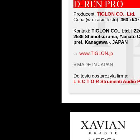
D-REN PRO
Producent:
TIGLON CO., Ltd.
Cena (w czasie testu):
360 zł/4 
Kontakt:
TIGLON CO., Ltd. | 22
2538 Shimotsuruma, Yamato C
pref. Kanagawa ⸜ JAPAN
→
www.TIGLON.jp
» MADE IN JAPAN
Do testu dostarczyła firma:
L E C T O R Strumenti Audio 