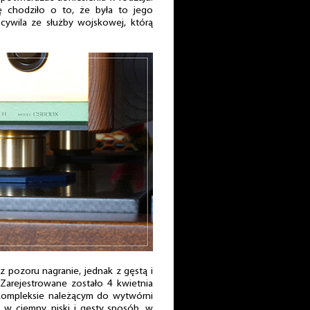
dę chodziło o to, że była to jego
cywila ze służby wojskowej, którą
z pozoru nagranie, jednak z gęstą i
Zarejestrowane zostało 4 kwietnia
 kompleksie należącym do wytwórni
w ciemny, niski i gęsty sposób, w