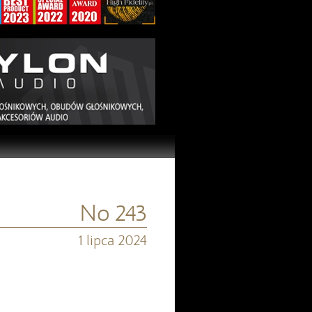
No 243
1 lipca 2024