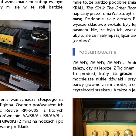
pod wzmacniaczem zintegrowanym
mnie to, że bardzo podobne zmian
y mi się w tej roli bardziej
KRALL
The Girl In The Other Ro
napisany przez Toma Waitsa, był 
masę
. Podobnie jak z głosem Pa
wyższe składowe wokalu były l
pasmem. Nie, że było ich wyra
ubyło, ale że miały lepszą łączno
„osobno”.
▌
Podsumowanie
ZMIANY, ZMIANY, ZMIANY… Audio 
zależy, czy na lepsze. Z Tiglonem 
To produkt, który
za grosze 
mocniejsze niskie dźwięki i prz
barwy głównie z nim chodzi, a o 
czytelności przekazu. A także o je
ienia wzmacniacza stojącego na
 Tiglona. Osobno porównałem ich
ic Revive RKI-5005, z których
porównanie AA/BB/A i BB/AA/B z
u utworu
(2 min.) na nóżkach i po
owane podkładki.