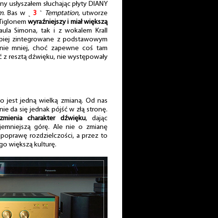
y usłyszałem słuchając płyty DIANY
om
. Bas w ˻
3
˺
Temptation
, utworze
z Tiglonem
wyraźniejszy i miał większą
ula Simona, tak i z wokalem Krall
epiej zintegrowane z podstawowym
źnie mniej, choć zapewne coś tam
ść z resztą dźwięku, nie występowały
jest jedną wielką zmianą. Od nas
nie da się jednak pójść w złą stronę.
zmienia charakter dźwięku
, dając
yjemniejszą górę. Ale nie o zmianę
poprawę rozdzielczości, a przez to
go większą kulturę.