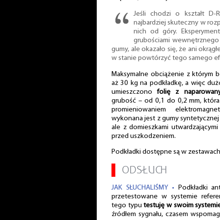
Jeśli chodzi o kształt D-
najbardziej skuteczny w roz
nich od góry. Eksperyment
grubościami wewnętrznego 
gumy, ale okazało się, że ani okrągł
w stanie powtórzyć tego samego ef
Maksymalne obciążenie z którym 
aż 30 kg na podkładkę, a więc du
umieszczono
folię z naparowa
grubość – od 0,1 do 0,2 mm, któr
promieniowaniem elektromagn
wykonana jest z gumy syntetycznej
ale z domieszkami utwardzającymi 
przed uszkodzeniem.
Podkładki dostępne są w zestawac
▌
ODSŁUCH
JAK SŁUCHALIŚMY •
Podkładki ant
przetestowane w systemie referen
tego typu
testuję w swoim system
źródłem sygnału, czasem wspomaga