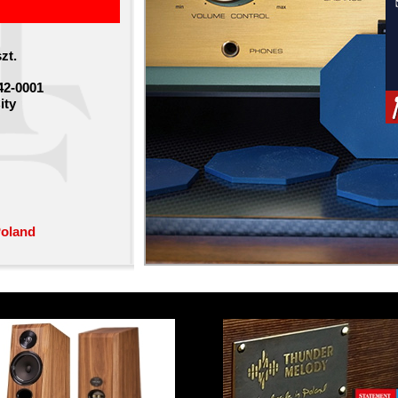
szt.
42-0001
ity
Poland