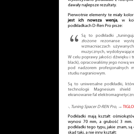
dawały najlepsze rezultaty.
Pierwotnie elementy te miały kolor
jest ich nowsza wersja
, w kol
podkładkach D-Ren Pro pisze:
Są to podkładki „tuninguj
złożone rezonanse wyst
wzmacniaczach używanych
muzycznych, wydobywające z
W celu poprawy jakości dźwięku i 
black), opracowaliśmy jego nową w
pod nadzorem profesjonalnych 
studiu nagraniowym.
Są to uniwersalne podkładki, któ
technologii Magnesium shiel
ekranowanie fal elektromagnetycznyc
⸜
Tuning Spacer D-REN Pro
, →
TIGLO
Podkładki mają kształt ośmiokątó
wynosi 70 mm, a grubość 3 mm. 
podkładki tego typu, jakie znam, są
skąd taki, a nie inny kształt: