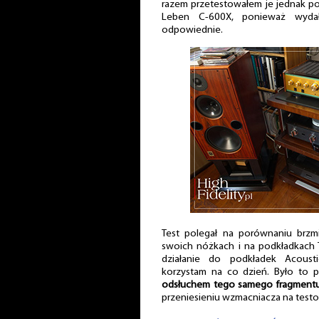
razem przetestowałem je jednak 
Leben C-600X, ponieważ wydał
odpowiednie.
Test polegał na porównaniu brzm
swoich nóżkach i na podkładkach
działanie do podkładek Acoust
korzystam na co dzień. Było to 
odsłuchem tego samego fragment
przeniesieniu wzmacniacza na test