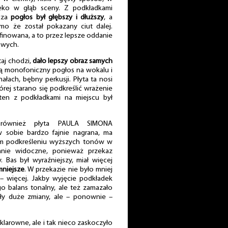
leko w głąb sceny. Z podkładkami
cza
pogłos był głębszy i dłuższy
, a
imo że został pokazany ciut dalej.
afinowana, a to przez lepsze oddanie
owych.
taj chodzi,
dało lepszy obraz samych
sobą monofoniczny pogłos na wokalu i
łach, bębny perkusji. Płyta ta nosi
órej starano się podkreślić wrażenie
 ten z podkładkami na miejscu był
a również płyta PAULA SIMONA
 sobie bardzo fajnie nagrana, ma
kim podkreśleniu wyższych tonów w
nie widoczne, ponieważ przekaz
 Bas był wyraźniejszy, miał więcej
mniejsze
. W przekazie nie było mniej
– więcej. Jakby wyjęcie podkładek
 balans tonalny, ale też zamazało
yły duże zmiany, ale – ponownie –
 klarowne, ale i tak nieco zaskoczyło