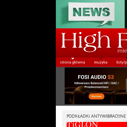
strona główna
muzyka
listy/
PODKŁADKI ANTYWIBRACYJNE
TiGLON