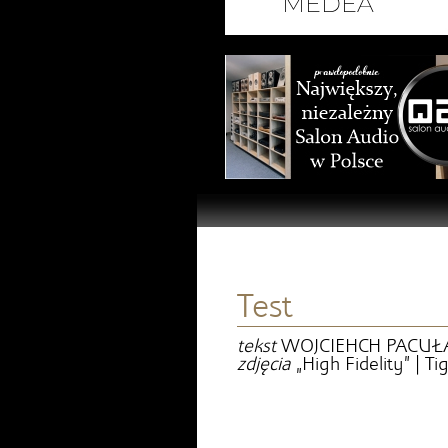
Test
tekst
WOJCIEHCH PACUŁ
zdjęcia
„High Fidelity” | Ti