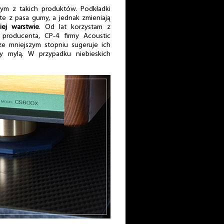
nym z takich produktów. Podkładki
te z pasa gumy, a jednak zmieniają
iej warstwie
. Od lat korzystam z
producenta, CP-4 firmy Acoustic
ze mniejszym stopniu sugeruje ich
y mylą. W przypadku niebieskich