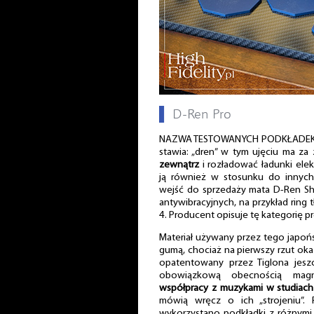
▌
D-Ren Pro
NAZWA TESTOWANYCH PODKŁADEK suge
stawia: „dren” w tym ujęciu ma za
zewnątrz
i rozładować ładunki elek
ją również w stosunku do innych
wejść do sprzedaży mata D-Ren S
antywibracyjnych, na przykład ring
4. Producent opisuje tę kategorię p
Materiał używany przez tego japoń
gumą, chociaż na pierwszy rzut oka
opatentowany przez Tiglona jesz
obowiązkową obecnością mag
współpracy z muzykami w studiac
mówią wręcz o ich „strojeniu”
wykorzystano podkładki z różnymi