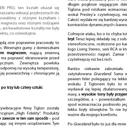
długim pogłosie sięgającym da
REN PRO, ten kształt okazał się
Tiglona pod nóżkami wzmacnia
praszaniu wibracji przyłożonych do
wokal Presley’a czytelniejszy, m
owaliśmy z różnymi kształtami i
Całość wydała mi się bardziej wyr
magnezu oraz różnymi rodzajami
kontrastów dynamicznych i barw
e, ani kwadratowe kształty nie były
ektu, co ośmiokątne.
Cofnięcie ataku, bo o to chyba tu
brył
. Teraz lepiej składały się z 
będą one poprawnie pracowały to
stereofoniczne, rozłożone po kana
żo. Wewnątrz gumy z domieszkami
logo Living Stereo, serii RCA w kt
nym magnezem
, mającą zmienną
przestrzenności nagrań. Zamiar
a ma poprawić ekranowanie przed
czytelniejszy niż bez nich.
etycznym. Zewnętrza powłoka
 odpornej na wysoką temperaturę,
Bardzo ciekawie zabrzmiał
jej powierzchnię i chroniącymi ją
zatytułowana
Graceland
. Sama w
pewien feler polegający na lek
wokalu. Z Tiglonem było to m
h
po trzy lub cztery sztuki
.
wydawał się lepiej zbalansowany.
masy, a
wysokie tony były przyje
szczegółów, a – powiedziałbym 
spod wzmacniacza podniosło jego
ywibracyjne firmy Tiglon zostały
lekko bryły dźwięków. To nie b
cyjnym „High Fidelity”. Produkty
ważne dla mojego komfortu.
ie zawsze w ten sam sposób
– pod
jąc się innymi urządzeniami. Tym
Po
Graceland
było to już dla mnie