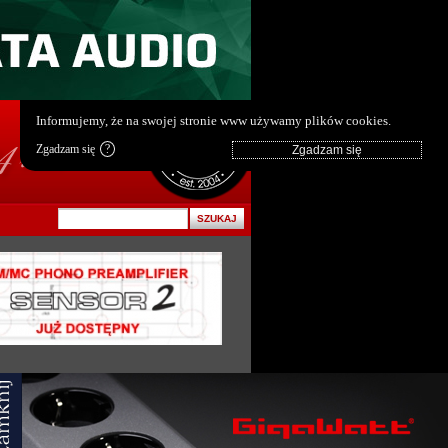
pl
|
en
Informujemy, że na swojej stronie www używamy plików cookies.
Zgadzam się
?