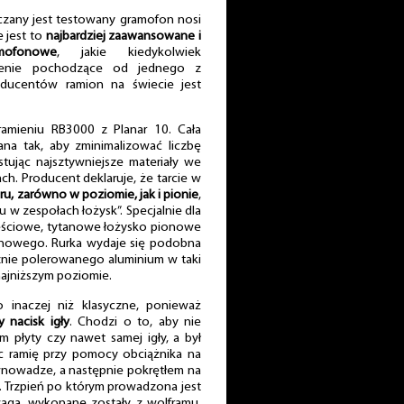
czany jest testowany gramofon nosi
 jest to
najbardziej zaawansowane i
mofonowe
, jakie kiedykolwiek
dzenie pochodzące od jednego z
oducentów ramion na świecie jest
ramieniu RB3000 z Planar 10. Cała
ana tak, aby zminimalizować liczbę
tując najsztywniejsze materiały we
ch. Producent deklaruje, że tarcie w
zeru, zarówno w poziomie, jak i pionie
,
u w zespołach łożysk”. Specjalnie dla
ściowe, tytanowe łożysko pionowe
onowego. Rurka wydaje się podobna
znie polerowanego aluminium w taki
najniższym poziomie.
o inaczej niż klasyczne, ponieważ
nacisk igły
. Chodzi o to, aby nie
m płyty czy nawet samej igły, a był
ęc ramię przy pomocy obciążnika na
ównowadze, a następnie pokrętłem na
. Trzpień po którym prowadzona jest
waga, wykonane zostały z wolframu.