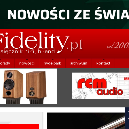
porady
nowości
hyde park
archiwum
kontakt