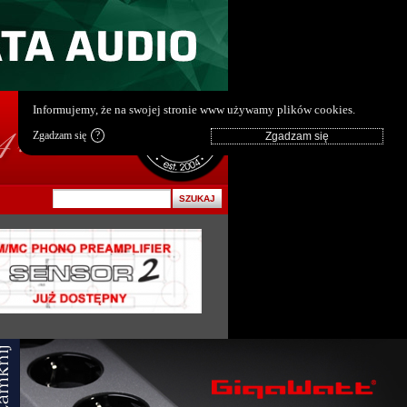
pl
|
en
Informujemy, że na swojej stronie www używamy plików cookies.
Zgadzam się
?