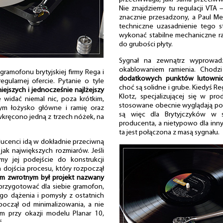
Nie znajdziemy tu regulacji VT
znacznie przesadzony, a Paul M
techniczne uzasadnienie tego s
wykonać stabilne mechaniczne 
do grubości płyty.
Sygnał na zewnątrz wyprowadz
okablowaniem ramienia. Chodz
ramofonu brytyjskiej firmy Rega i
dodatkowych punktów lutowni
gularnej ofercie. Pytanie o tyle
choć są solidne i grube. Kiedyś Reg
niejszych i jednocześnie najlżejszy
Klotz, specjalizującej się w pr
e widać niemal nic, poza krótkim,
stosowane obecnie wyglądają p
cym łożysko główne i ramię oraz
są więc dla Brytyjczyków w 
ręcono jedną z trzech nóżek, na
producenta, a nietypowo dla inn
ta jest połączona z masą sygnału.
ducenci idą w dokładnie przeciwną
jak największych rozmiarów. Jeśli
y jej podejście do konstrukcji
dojścia procesu, który rozpoczął
m zwrotnym był projekt nazwany
ł przygotować dla siebie gramofon,
ego dążenia i pomysły z ostatnich
zpoczął od minimalizowania, a nie
m przy okazji modelu Planar 10,
ć.