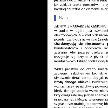
jest łatwa do zmierzenia i usłyszeni
jak zakłada teoria pomiarów – prz
bardziej neutralna od elementu mie
▌
Naia
JEDNYM Z NAJBARDZIEJ CENIONYCH 
w audio w ogóle jest wzmocni
elektronowych. A wśród nich najważn
pojedynczą triodą na wyjściu („singl
charakteryzują się niesamowitą 
kondensatorów i oporników, lam
zasilanie. Aby jeszcze bardziej 
rezygnuje się często z płytek
montażowych, lutując podzespoły 
Widzą państwo do czego zmierz
zabiegiem szlachetnym. Tak, jak w
ujmowanie detali po to, aby jak na
istotą danego obiektu
. Powszech
wzmacniaczy, że na chwilę powrócę d
błędy danego stopnia wzmocnienia
Przy okazji zabijamy jednak energię
inne parametry. Można tę energię za
sygnału, tym trudniej o poprawę bł