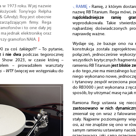
a w 1973 roku. W jej nazwie
⸜ RAMIĘ •
Ramię, z którym dostar
ożycieli: Tony’ego Relpha
nazwę RB Titanium. Rega mówi, że
& GAndy); Roy jest obecnie
najdokładniejsze ramię gra
zarządzającym firmy. Rega
wyprodukowała. Takie stwier
gramofonów i to one dały jej
najbardziej doświadczonych pr
 ma jednak elektronikę oraz
naprawdę ważne.
wszy gramofon NAIA.
⌋
Wydaje się, że bazuje ono na 
KI za coś
takiego
?!” – To pytanie,
konstrukcja została zaprojektow
z i nie dwa
podczas tegorocznej
połączeń, jednocześnie wykorzys
 Show 2023, w czasie której –
wszystkich krytycznych fragmenta
lem – prowadziłem warsztaty
ramieniu RB Titanium
jest bliskie 
ss – WTF
(więcej we wstępniaku do
a do tego „nie ma mierzalnego luz
niego wykonano nowe, jednoczę
i tytanowy zespół wrzeciona pi
do RB3000 i jest wykonana z ręc
sposób, by utrzymać masę na jak 
Ramiona Regi ustawia się niec
zastosowano w nich dynamiczny 
zmieniał się on wraz z falowanie
stały. Najpierw poziomujemy wi
osi, aż nie znajdzie się ono w r
samym ramieniu ustawiamy nacisk
przeciwwaga, jaki sama przeciw