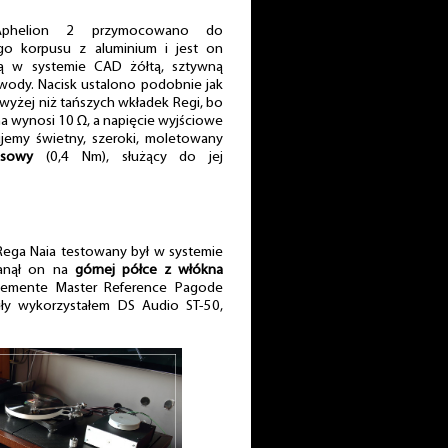
Aphelion 2 przymocowano do
o korpusu z aluminium i jest on
ą w systemie CAD żółtą, sztywną
ewody. Nacisk ustalono podobnie jak
 wyżej niż tańszych wkładek Regi, bo
a wynosi 10 Ω, a napięcie wyjściowe
jemy świetny, szeroki, moletowany
usowy
(0,4 Nm), służący do jej
ega Naia testowany był w systemie
tanął on na
górnej półce z włókna
 Elemente Master Reference Pagode
igły wykorzystałem DS Audio ST-50,