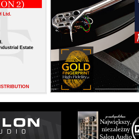
ION 2)
Ltd.
.
dustrial Estate
DISTRIBUTION