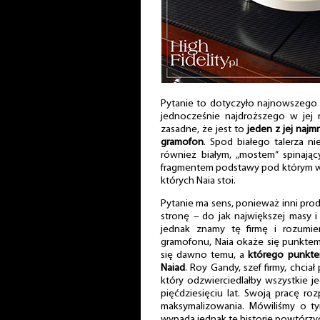
Pytanie to dotyczyło najnowszego g
jednocześnie najdroższego w jej re
zasadne, że jest to
jeden z jej najm
gramofon
. Spod białego talerza ni
również białym, „mostem” spinają
fragmentem podstawy pod którym wk
których Naia stoi.
Pytanie ma sens, ponieważ inni pro
stronę – do jak największej masy i 
jednak znamy tę firmę i rozumiem
gramofonu, Naia okaże się punktem 
się dawno temu, a
którego punkte
Naiad
. Roy Gandy, szef firmy, chcia
który odzwierciedlałby wszystkie j
pięćdziesięciu lat. Swoją pracę ro
maksymalizowania. Mówiliśmy o ty
wypada jednak tę historię powtórzy