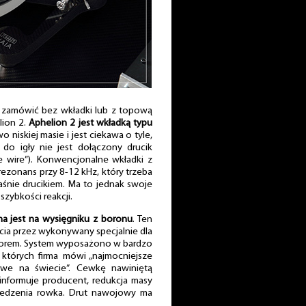
amówić bez wkładki lub z topową
lion 2.
Aphelion 2 jest wkładką typu
 niskiej masie i jest ciekawa o tyle,
 do igły nie jest dołączony drucik
tie wire”). Konwencjonalne wkładki z
ezonans przy 8-12 kHz, który trzeba
aśnie drucikiem. Ma to jednak swoje
szybkości reakcji.
 jest na wysięgniku z boronu
. Ten
ia przez wykonywany specjalnie dla
worem. System wyposażono w bardzo
órych firma mówi „najmocniejsze
e na świecie”. Cewkę nawiniętą
 informuje producent, redukcja masy
edzenia rowka. Drut nawojowy ma