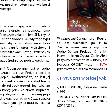
a. Konstrukcja tego typu musi być –
ynajmniej o jeden rząd wielkości
rzonego.
i zarazem najlepszych pomysłów
enie sygnału za pomocą lamp
iejszym układem jest SET, czyli z
W czasie testów gramofon Regi p
e-ended triode”). Układy tego typu
to jest słuchałem go z fab
prostotą
– to dosłownie kilka
Zastosowałem zewnętrzny pr
pa, transformator wyjściowy i
Audio Sensor Prelude IC, z kt
zminimalizować liczbę zmiennych
interkonektem Crystal Cable Abs
 drukowanych, a nawet mostków
pasywny filtr Verictum X-Block, 
bezpośrednio do podstawek lamp.
Nordost QPOINT (test →
TUTA
am? Odejmowanie jest w audio
przedwzmacniaczem Mola Mola L
 sztuce, tak i w Redze chodzi o
jlepiej
uwidocznić to, co jest jej
⸜ Płyty użyte w teście | wyb
na wiedza wśród konstruktorów
o tej podkategorii, jest taka, że
⸜ JULIE LONDON,
Julie is her name.
 korygujemy kolejnym stopniem.
(1995).
 sygnału, mimo że poprawiamy jego
⸜ BENNY GOODMAN ORCHESTR
chować, jednak im krótsza ścieżka
Anita O'Day
, Jazzhaus 101704, s
ędów i tym lepsza musi być każda
(2011/2013).