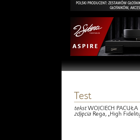
Test
tekst
WOJCIECH PACUŁA
zdjęcia
Rega, „High Fidelit