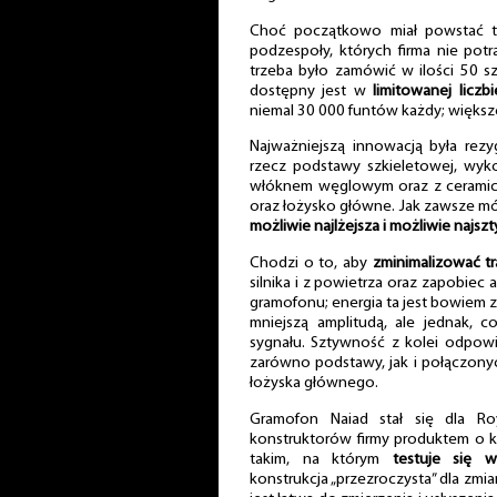
Choć początkowo miał powstać ty
podzespoły, których firma nie pot
trzeba było zamówić w ilości 50 s
dostępny jest w
limitowanej liczb
niemal 30 000 funtów każdy; większo
Najważniejszą innowacją była rezy
rzecz podstawy szkieletowej, wyko
włóknem węglowym oraz z ceramiczn
oraz łożysko główne. Jak zawsze m
możliwie najlżejsza i możliwie najsz
Chodzi o to, aby
zminimalizować tr
silnika i z powietrza oraz zapobiec
gramofonu; energia ta jest bowiem 
mniejszą amplitudą, ale jednak, c
sygnału. Sztywność z kolei odpowia
zarówno podstawy, jak i połączonyc
łożyska głównego.
Gramofon Naiad stał się dla Ro
konstruktorów firmy produktem o kt
takim, na którym
testuje się w
konstrukcja „przezroczysta” dla zmi