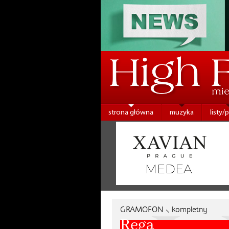
strona główna
muzyka
listy/
GRAMOFON ⸜ kompletny
Rega