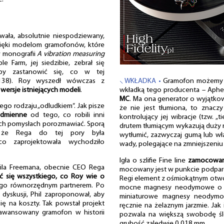
ła, absolutnie niespodziewany,
zięki modelom gramofonów, które
w monografii
A vibration measuring
e Farm, jej siedzibie, zebrał się
by zastanowić się, co w tej
s. 138). Roy wyszedł wówczas z
⸜ WKŁADKA •
Gramofon możemy z
ersje istniejących modeli
.
wkładką tego producenta – Aphe
MC
. Ma ona generator o wyjątkowo
go rodzaju „odludkiem”. Jak pisze
że nie jest tłumiona, to znaczy
odmienne
od tego, co robili inni
kontrolujący jej wibracje (tzw. „
oich pomysłach porozmawiać. Sporą
drutem tłumiącym wykazują duży r
, że Rega do tej pory była
wytłumić, zazwyczaj gumą lub wł
co zaprojektowała wychodziło
wady, polegające na zmniejszeniu 
Igła o szlifie Fine line
zamocowana
hila Freemana, obecnie CEO Rega
mocowany jest w punkcie podparc
ć się wszystkiego, co Roy wie o
Regi element z ośmiokątnym ot
ego równorzędnym partnerem. Po
mocne magnesy neodymowe o kt
dyskusji, Phil zaproponował, aby
miniaturowe magnesy neodymow
ę na koszty. Tak powstał projekt
ręcznie na żelaznym jarzmie. Jak
zaawansowany gramofon w historii
pozwala na większą swobodę śl
grubość zaledwie 0,018 mm.