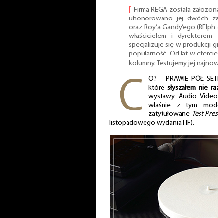
⌈
Firma REGA została założon
uhonorowano jej dwóch zał
oraz Roy’a Gandy’ego (RElph 
właścicielem i dyrektorem 
specjalizuje się w produkcji 
popularność. Od lat w ofercie
kolumny. Testujemy jej najno
O? – PRAWIE PÓŁ SET
które
słyszałem nie ra
wystawy Audio Video
właśnie z tym mode
zatytułowane
Test Pre
listopadowego wydania HF).