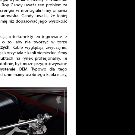
A – Roy Gandy uważa ten problem za
essenger w monografii firmy omawia
tanowiska. Gandy uważa, że lepiej
ramię niż dopasować jego wysokość
ają interkonekty zintegrowane z
i o to, aby nie tworzyć w torze
czych
. Kable wyglądają zwyczajnie,
a korzystała z kabli niemieckiej firmy
oduktach na rynek profesjonalny. Te
odobnie, być może przygotowywane
systemie OEM. Typowo dla tego
ych, nie mamy osobnego kabla masy,