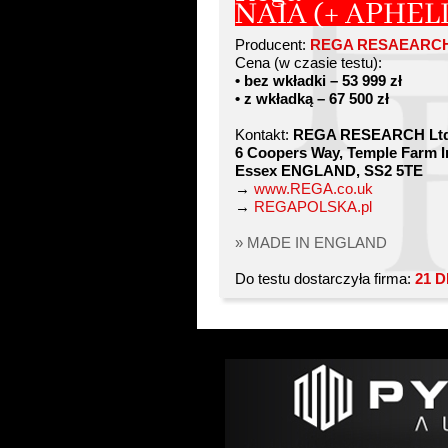
NAIA (+ APHEL
Producent:
REGA RESAEARCH 
Cena (w czasie testu):
• bez wkładki – 53 999 zł
• z wkładką – 67 500 zł
Kontakt:
REGA RESEARCH Ltd
6 Coopers Way, Temple Farm In
Essex ENGLAND, SS2 5TE
→
www.REGA.co.uk
→
REGAPOLSKA.pl
» MADE IN ENGLAND
Do testu dostarczyła firma:
21 