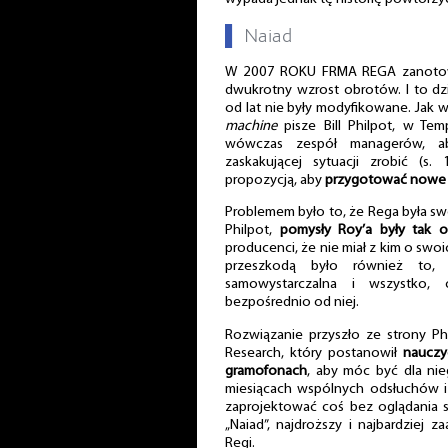
▌
Naiad
W 2007 ROKU FRMA REGA zanotowa
dwukrotny wzrost obrotów. I to d
od lat nie były modyfikowane. Jak 
machine
pisze Bill Philpot, w Templ
wówczas zespół managerów, a
zaskakującej sytuacji zrobić (
propozycją, aby
przygotować nowe w
Problemem było to, że Rega była swe
Philpot,
pomysły Roy’a były tak 
producenci, że nie miał z kim o sw
przeszkodą było również to
samowystarczalna i wszystko, 
bezpośrednio od niej.
Rozwiązanie przyszło ze strony P
Research, który postanowił
nauczy
gramofonach
, aby móc być dla ni
miesiącach wspólnych odsłuchów i 
zaprojektować coś bez oglądania si
„Naiad”, najdroższy i najbardziej 
Regi.