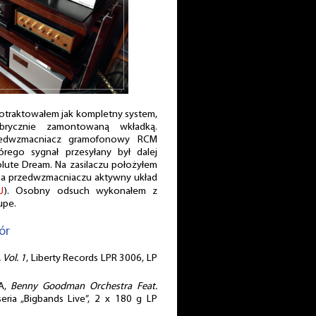
otraktowałem jak kompletny system,
rycznie zamontowaną wkładką.
zedwzmacniacz gramofonowy RCM
órego sygnał przesyłany był dalej
olute Dream. Na zasilaczu położyłem
a na przedwzmacniaczu aktywny układ
J
). Osobny odsuch wykonałem z
upe.
ór
 Vol. 1
, Liberty Records LPR 3006, LP
A,
Benny Goodman Orchestra Feat.
eria „Bigbands Live”, 2 x 180 g LP