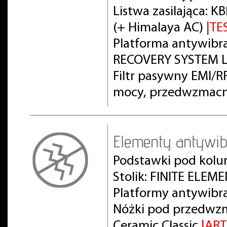
Listwa zasilająca:
(+ Himalaya AC)
|TE
Platforma antywibra
RECOVERY SYSTEM L
Filtr pasywny EMI/
mocy, przedwzmacn
Elementy antywib
Podstawki pod kolu
Stolik: FINITE ELEM
Platformy antywibr
Nóżki pod przedwz
Ceramic Classic
|AR