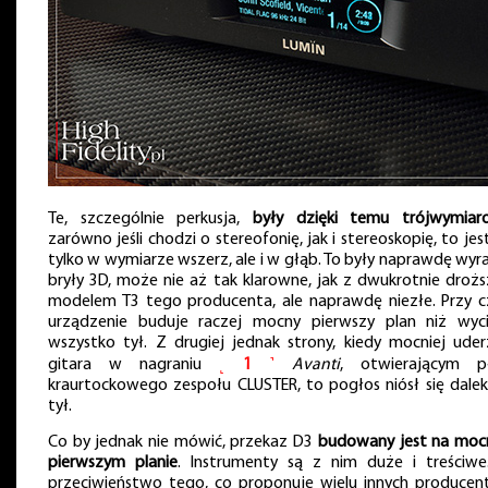
Te, szczególnie perkusja,
były dzięki temu trójwymiar
zarówno jeśli chodzi o stereofonię, jak i stereoskopię, to jes
tylko w wymiarze wszerz, ale i w głąb. To były naprawdę wyr
bryły 3D, może nie aż tak klarowne, jak z dwukrotnie droż
modelem T3 tego producenta, ale naprawdę niezłe. Przy 
urządzenie buduje raczej mocny pierwszy plan niż wyc
wszystko tył. Z drugiej jednak strony, kiedy mocniej uder
gitara w nagraniu
˻
1
˺
Avanti
, otwierającym p
kraurtockowego zespołu CLUSTER, to pogłos niósł się dale
tył.
Co by jednak nie mówić, przekaz D3
budowany jest na mo
pierwszym planie
. Instrumenty są z nim duże i treściwe
przeciwieństwo tego, co proponuje wielu innych producen