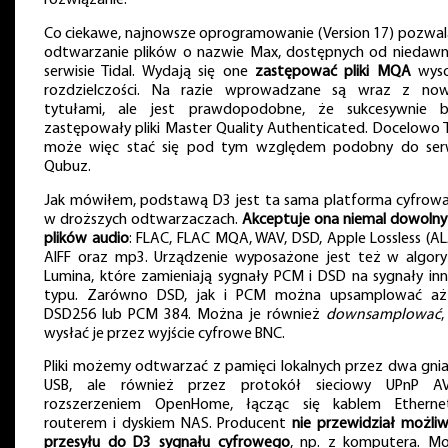
rozwiązanie.
Co ciekawe, najnowsze oprogramowanie (Version 17) pozwal
odtwarzanie plików o nazwie Max, dostępnych od niedaw
serwisie Tidal. Wydają się one
zastępować pliki MQA
wyso
rozdzielczości. Na razie wprowadzane są wraz z no
tytułami, ale jest prawdopodobne, że sukcesywnie 
zastępowały pliki Master Quality Authenticated. Docelowo T
może więc stać się pod tym względem podobny do ser
Qubuz.
Jak mówiłem, podstawą D3 jest ta sama platforma cyfrowa
w droższych odtwarzaczach.
Akceptuje ona niemal dowolny
plików audio
: FLAC, FLAC MQA, WAV, DSD, Apple Lossless (AL
AIFF oraz mp3. Urządzenie wyposażone jest też w algor
Lumina, które zamieniają sygnały PCM i DSD na sygnały in
typu. Zarówno DSD, jak i PCM można upsamplować a
DSD256 lub PCM 384. Można je również
downsamplować
,
wysłać je przez wyjście cyfrowe BNC.
Pliki możemy odtwarzać z pamięci lokalnych przez dwa gni
USB, ale również przez protokół sieciowy UPnP 
rozszerzeniem OpenHome, łącząc się kablem Ethern
routerem i dyskiem NAS. Producent
nie przewidział możliw
przesyłu do D3 sygnału cyfrowego
, np. z komputera. M