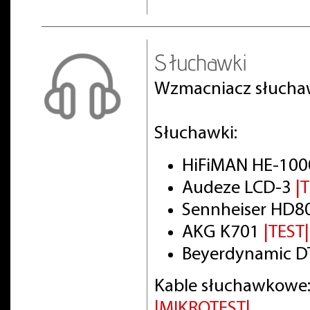
Słuchawki
Wzmacniacz słuch
Słuchawki:
HiFiMAN HE-100
Audeze LCD-3
|
Sennheiser HD8
AKG K701
|TEST|
Beyerdynamic DT
Kable słuchawkowe:
|MIKROTEST|