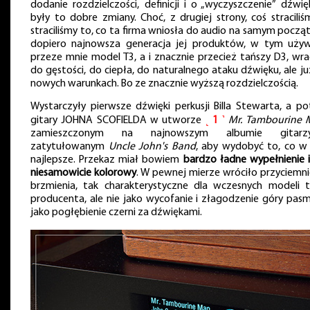
dodanie rozdzielczości, definicji i o „wyczyszczenie” dźwięk
były to dobre zmiany. Choć, z drugiej strony, coś straciliś
straciliśmy to, co ta firma wniosła do audio na samym początk
dopiero najnowsza generacja jej produktów, w tym uży
przeze mnie model T3, a i znacznie przecież tańszy D3, wra
do gęstości, do ciepła, do naturalnego ataku dźwięku, ale ju
nowych warunkach. Bo ze znacznie wyższą rozdzielczością.
Wystarczyły pierwsze dźwięki perkusji Billa Stewarta, a p
gitary JOHNA SCOFIELDA w utworze
˻
1
˺
Mr. Tambourine 
zamieszczonym na najnowszym albumie gitarzys
zatytułowanym
Uncle John's Band
, aby wydobyć to, co w
najlepsze. Przekaz miał bowiem
bardzo ładne wypełnienie i
niesamowicie kolorowy
. W pewnej mierze wróciło przyciemni
brzmienia, tak charakterystyczne dla wczesnych modeli 
producenta, ale nie jako wycofanie i złagodzenie góry pasm
jako pogłębienie czerni za dźwiękami.