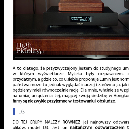
A to dlatego, że przyzwyczajony jestem do studyjnego umi
w którym wyświetlacze Myteka były rozpasaniem, 
przydatnym, a gdzie to, co u siebie proponuje Lumin jest norm
państwa może to jednak wyglądać inaczej i zarówno ja, jak i
będziemy mieli równocześnie rację. Dla mnie, właśnie ze wzg
na umiar, urządzenia tej, mającej swoją siedzibę w Hongko
firmy
są niezwykle przyjemne w testowaniu i obsłudze
.
▌
D3
DO TEJ GRUPY NALEŻY RÓWNIEŻ jej najnowszy odtwar
plików, model D3. Jest on
najtańszym odtwarzaczem 