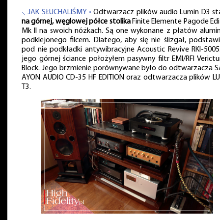
⸜ JAK SŁUCHALIŚMY •
Odtwarzacz plików audio Lumin D3 st
na górnej, węglowej półce stolika
Finite Elemente Pagode Edi
Mk II na swoich nóżkach. Są one wykonane z płatów alumi
podklejonego filcem. Dlatego, aby się nie ślizgał, podstaw
pod nie podkładki antywibracyjne Acoustic Revive RKI-5005
jego górnej ściance położyłem pasywny filtr EMI/RFI Verict
Block. Jego brzmienie porównywane było do odtwarzacza 
AYON AUDIO CD-35 HF EDITION oraz odtwarzacza plików L
T3.