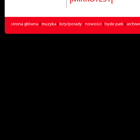
strona główna
|
muzyka
|
listy/porady
|
nowości
|
hyde park
|
archi