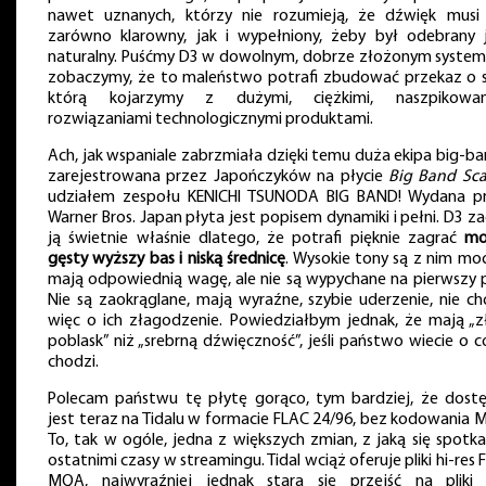
nawet uznanych, którzy nie rozumieją, że dźwięk musi
zarówno klarowny, jak i wypełniony, żeby był odebrany 
naturalny. Puśćmy D3 w dowolnym, dobrze złożonym systemi
zobaczymy, że to maleństwo potrafi zbudować przekaz o sk
którą kojarzymy z dużymi, ciężkimi, naszpikowa
rozwiązaniami technologicznymi produktami.
Ach, jak wspaniale zabrzmiała dzięki temu duża ekipa big-ba
zarejestrowana przez Japończyków na płycie
Big Band Sca
udziałem zespołu KENICHI TSUNODA BIG BAND! Wydana p
Warner Bros. Japan płyta jest popisem dynamiki i pełni. D3 za
ją świetnie właśnie dlatego, że potrafi pięknie zagrać
mo
gęsty wyższy bas i niską średnicę
. Wysokie tony są z nim moc
mają odpowiednią wagę, ale nie są wypychane na pierwszy p
Nie są zaokrąglane, mają wyraźne, szybie uderzenie, nie ch
więc o ich złagodzenie. Powiedziałbym jednak, że mają „z
poblask” niż „srebrną dźwięczność”, jeśli państwo wiecie o c
chodzi.
Polecam państwu tę płytę gorąco, tym bardziej, że dost
jest teraz na Tidalu w formacie FLAC 24/96, bez kodowania 
To, tak w ogóle, jedna z większych zmian, z jaką się spotk
ostatnimi czasy w streamingu. Tidal wciąż oferuje pliki hi-res
MQA, najwyraźniej jednak stara się przejść na pliki