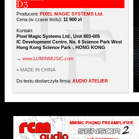
D3
Producent:
PIXEL MAGIC SYSTEMS Ltd.
Cena (w czasie testu):
11 900 zł
Kontakt:
Pixel Magic Systems Ltd., Unit 603-605
IC Development Centre, No. 6 Science Park West
Hong Kong Science Park ⸜ HONG KONG
→
www.LUMINMUSIC.com
» MADE IN CHINA
Do testu dostarczyła firma:
AUDIO ATELIER