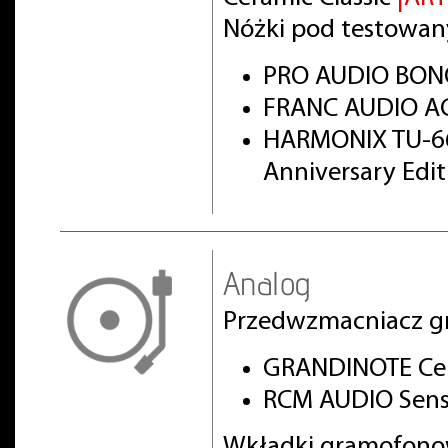
Nóżki pod testowan
PRO AUDIO BON
FRANC AUDIO AC
HARMONIX TU-66
Anniversary Edi
Analog
Przedwzmacniacz g
GRANDINOTE Cel
RCM AUDIO Sens
Wkładki gramofono