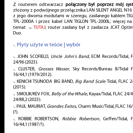
Z routerem odtwarzacz
połączony był poprzez mój sys
złożony z podwójnego przełącznika LAN SILENT ANGEL N16 
z jego dwoma modułami w szeregu, zasilanego kablem TI
TPL-2000A i przez kabel LAN TIGLON TPL-2000L; więcej na
temat →
TUTAJ
; router zasilany był z zasilacza JCAT Opti
Duo.
⸜ Płyty użyte w teście | wybór
⸜ JOHN SCOFIELD,
Uncle John's Band
, ECM Records/Tidal, 
24/96 (2023).
⸜ CLUSTER,
Grosses Wasser
, Sky Records/Bureau B/Tidal 
16/44,1 (1979/2012).
⸜ KENICHI TSUNODA BIG BAND,
Big Band Scale
Tidal, FLAC 2
(2015).
⸜ SMOLIK/KEV FOX,
Belly of the Whale
, Kayax/Tidal, FLAC 24/4
24/88,2 (2023).
⸜ PAUL MAURIAT,
Grandes Éxitos
, Charm Music/Tidal, FLAC 16/
(?).
⸜ ROBBIE ROBERTSON,
Robbie Robertson
, Geffen/Tidal, 
16/44,1 (1987/?).