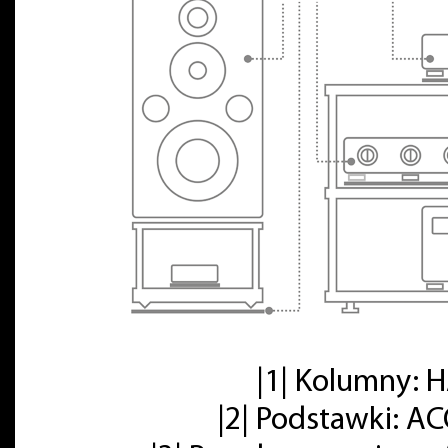
|1| Kolumny:
|2| Podstawki: A