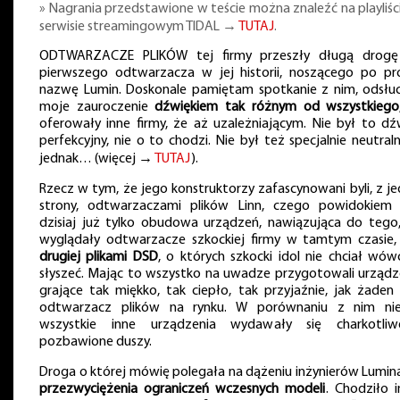
» Nagrania przedstawione w teście można znaleźć na playliśc
serwisie streamingowym TIDAL →
TUTAJ
.
ODTWARZACZE PLIKÓW tej firmy przeszły długą drog
pierwszego odtwarzacza w jej historii, noszącego po pr
nazwę Lumin. Doskonale pamiętam spotkanie z nim, odsłuc
moje zauroczenie
dźwiękiem tak różnym od wszystkiego
oferowały inne firmy, że aż uzależniającym. Nie był to dź
perfekcyjny, nie o to chodzi. Nie był też specjalnie neutraln
jednak… (więcej →
TUTAJ
).
Rzecz w tym, że jego konstruktorzy zafascynowani byli, z je
strony, odtwarzaczami plików Linn, czego powidokiem 
dzisiaj już tylko obudowa urządzeń, nawiązująca do tego,
wyglądały odtwarzacze szkockiej firmy w tamtym czasie
drugiej plikami DSD
, o których szkocki idol nie chciał wów
słyszeć. Mając to wszystko na uwadze przygotowali urządz
grające tak miękko, tak ciepło, tak przyjaźnie, jak żaden 
odtwarzacz plików na rynku. W porównaniu z nim ni
wszystkie inne urządzenia wydawały się charkotli
pozbawione duszy.
Droga o której mówię polegała na dążeniu inżynierów Lumin
przezwyciężenia ograniczeń wczesnych modeli
. Chodziło 