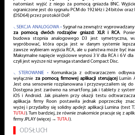
natomiast wyjść z niego za pomocą gniazda BNC. Wyjści
ograniczone jest do sygnału PCM do 192 kHz i 24 bitów oraz
(DSD64) przez protokół DoP.
⸜ SEKCJA ANALOGOWA •
Sygnał na zewnątrz wyprowadzany 
za pomocą dwóch rodzajów gniazd: XLR i RCA
. Poni
budowa stopnia analogowego D3 jest symetryczna, w
wypróbować, która opcja jest w danym systemie lepsza
zawsze wybieram wyjścia RCA, ale u państwa może być inac
Maksymalne napięcie wyjściowe wynosi 3 V dla RCA i 6 V dla 
czyli jest wyższe niż wymaga standard Compact Disc.
⸜ STEROWANIE •
Komunikacja z odtwarzaczem odbywa
wyłącznie
za pomocą firmowej aplikacji sterującej
Lumïn 
Jest ona sensownie rozplanowana i przyzwyczaiłem się do n
Dostępna jest zarówno na smartfony, jak i tablety z syste
iOS i Android. Jak pisałem przy okazji testu odtwarzacza
aplikacja firmy Roon postawiła jednak poprzeczkę znac
wyżej i przydałby się solidny apdejt aplikacji Lumina (test 
TUTAJ
). Tum bardziej, że równie znakomicie pracuje się z apli
firmy JPLAY (więcej →
TUTAJ
).
▌
ODSŁUCH