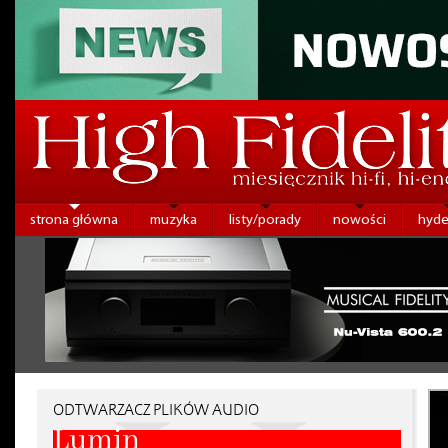
strona główna
muzyka
listy/porady
nowości
hyde
ODTWARZACZ PLIKÓW AUDIO
Lumin