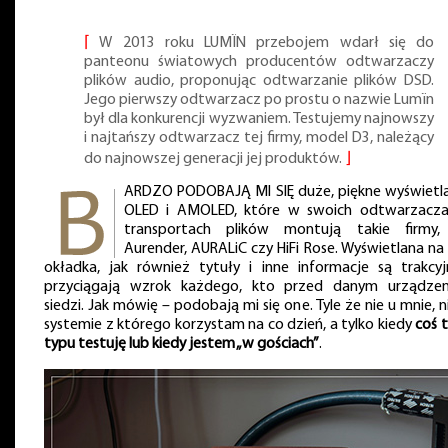
⌈
W 2013 roku LUMÏN przebojem wdarł się do
panteonu światowych producentów odtwarzaczy
plików audio, proponując odtwarzanie plików DSD.
Jego pierwszy odtwarzacz po prostu o nazwie Lumïn
był dla konkurencji wyzwaniem. Testujemy najnowszy
i najtańszy odtwarzacz tej firmy, model D3, należący
do najnowszej generacji jej produktów.
⌋
ARDZO PODOBAJĄ MI SIĘ duże, piękne wyświetl
OLED i AMOLED, które w swoich odtwarzacza
transportach plików montują takie firmy,
Aurender, AURALiC czy HiFi Rose. Wyświetlana na 
okładka, jak również tytuły i inne informacje są trakcyj
przyciągają wzrok każdego, kto przed danym urządze
siedzi. Jak mówię – podobają mi się one. Tyle że nie u mnie, n
systemie z którego korzystam na co dzień, a tylko kiedy
coś 
typu testuję lub kiedy jestem „w gościach”
.