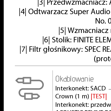
|3| Przedwzmacniacz: 
|4| Odtwarzacz Super Audio
No. 
|5| Wzmacniacz
|6| Stolik: FINITE E
|7| Filtr głośnikowy: SPE
(pro
Okablowanie
Interkonekt: SACD 
Crown (1 m)
|TEST|
Interkonekt: prze