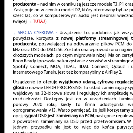
producenta
– nad nim w cenniku są jeszcze modele T3, P1 oraz
Zastępuje on w cenniku model D2, który oferowany był aż p
sześć lat, co w komputerowym audio jest nieomal wieczno
(więcej →
TUTAJ
).
⸜ SEKCJA CYFROWA •
Urządzenie to, podobnie, jak wszys
powyższe, korzysta
z nowej platformy streamingowej 
producenta
, pozwalającej na odtwarzanie plików PCM do
kHz oraz DSD do DSD256. Została ona wprowadzona najpie
droższych modelach, po czym migrowała niżej. Ma on certyf
Roon Ready i pozwala na korzystanie z serwisów streamingo
Spotify Connect, MQA, TIDAL, TIDAL Connect, Qobuz i r
internetowego TuneIn, jest też kompatybilny z AirPlay 2.
Urządzenie to oferuje
wyjątkowo udaną, cyfrową regulację 
głosu
o nazwie LEEDH PROCESSING. To układ zamieniający sy
wejściowy na 32-bitowe słowa i regulujący ich amplitudę w
rozdzielczości. Dostępny jest on w urządzeniach Lumin
połowy 2020 roku, kiedy to firma udostępniła we
oprogramowania v13. Warto pamiętać, że jeśli korzystamy z
opcji,
sygnał DSD jest zamieniany na PCM
, następnie regulowa
z powrotem zamieniany na DSD przed przetwornikiem. W
jednym przypadku nie jest to więc do końca purysty