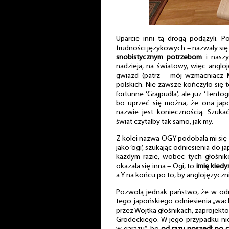
Uparcie inni tą drogą podążyli. 
trudności językowych – nazwały się
snobistycznym potrzebom
i naszy
nadzieja, na światowy, więc angloj
gwiazd (patrz – mój wzmacniacz M
polskich. Nie zawsze kończyło się
fortunne ‘Grajpudła’, ale już ‘Tent
bo uprzeć się można, że ona japoń
nazwie jest koniecznością. Szuk
świat czytałby tak samo, jak my.
Z kolei nazwa OGY podobała mi się 
jako ‘ogi’, szukając odniesienia do 
każdym razie, wobec tych głośnik
okazała się inna – Ogi, to
imię kied
a Y na końcu po to, by anglojęzyczni 
Pozwolą jednak państwo, że w odn
tego japońskiego odniesienia „wach
przez Wojtka głośnikach, zaprojek
Grodeckiego. W jego przypadku ni