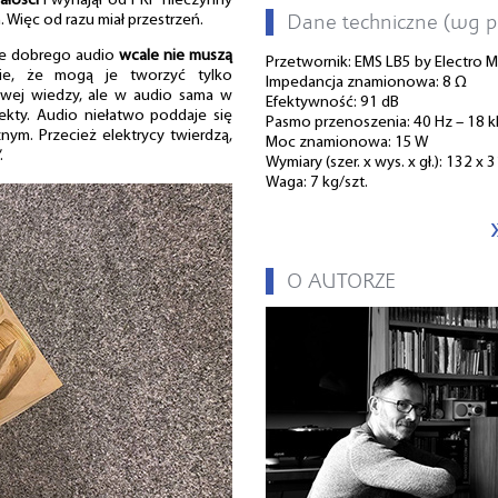
ałości
i wynajął od PKP nieczynny
▌
Dane techniczne (wg p
 Więc od razu miał przestrzeń.
 że dobrego audio
wcale nie muszą
Przetwornik: EMS LB5 by Electro 
wie, że mogą je tworzyć tylko
Impedancja znamionowa: 8 Ω
owej wiedzy, ale w audio sama w
Efektywność: 91 dB
ekty. Audio niełatwo poddaje się
Pasmo przenoszenia: 40 Hz – 18 
nym. Przecież elektrycy twierdzą,
Moc znamionowa: 15 W
.
Wymiary (szer. x wys. x gł.): 132 x
Waga: 7 kg/szt.
▌
O AUTORZE