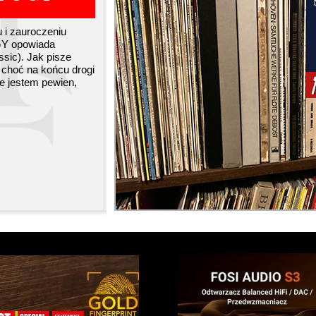
 i zauroczeniu
GY opowiada
c). Jak pisze
, choć na końcu drogi
e jestem pewien,