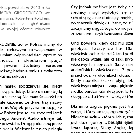
Czy jednak możliwe jest, żeby z 
ka, powstała w 2013 roku
średnicy mógł wydobyć się wł
z JACKA GRODECKIEGO we
schodzący, a nie dudniący; miękki,
jem oraz Robertem Rolofem,
wyznacznik dźwięku. Jasne, że z 1
lumnach z głośnikami
zaczynamy sięgać tego, co nie jest
w swojej ofercie również
zrozumiem – czyli
tworzenia dźwi
Ono bowiem, kiedy dać mu szan
RDZENIE, że w Polsce mamy do
przebycia, tworzy ów bas. Dla
kle ciekawymi rozwiązaniami w
właściwie odbić się od ścian i pod
e umiem odpowiedzieć wprost na
nie gąbka wcale, ale książki, pły
chociaż z określeniem „pasja”
właściwych miejscach (kurz mis
na pewno.
Jesteśmy narodem
audiofilskich właściwości). Z 
budżety, badania rynku a zwłaszcza
przechodzi w głośnikach długą, 
łaśnie sukces?
Kiedy napotka książki, płyty, l
właściwym miejscu i zagra pięknie
ch marek spodziewali się, kiedy
środku bardzo lubi skrzypce, forte
worzą produkty, które uznane będą
skrzypce od altówek i wiek, z kt
 przecież są. Nie mam śmiałości ich
 ale każdemu ze dwie, trzy nazwy
Dla mnie zagrać pięknie jest tru
ennik Wojtek przyzna mi rację, że
winyli, którzy umieją ograniczyć
w Polsce
jest to, co stworzył Jarek
kilkudziesięciu – które w ich syst
Jego Ancient Audio istnieje tak
jest dużo gorzej.
Dziesiątki lejbe
dy powstało. Drogą pokazaną przez
teraz
. Japonia, Stany, Anglia, J
o wielu. Większość z nich poległa