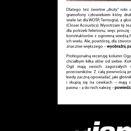
Dlatego też świetne „druty” robi
gramofony człowiekiem który dru
wiele lat dla WOŚP, Tentogra), a głoś
(Closer Acoustics). Wyostrzam tę te
dla potrzeb felietonu, więc prosz
konstruktorów z ogromną wiedzą fa
ich wielu. Ale, powtórzę, dla stwo
znacznie większego –
wyobraźni, pa
Profesjonalną recenzję kolumn Og
chciałbym kilka słów od siebie. 
Ogi) mają swoich zagorzałych wi
przeciwników. Z całą pewnością pr
kiedy zaczną opowiadać, jaki głośn
i skupią się na cewkach – mają s
pasma – a do nich należę –
powiedzą