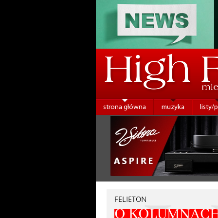
strona główna
muzyka
listy/
FELIETON
O KOLUMNACH