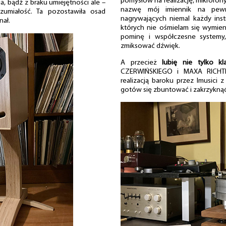
pomysłów na realizację, mikrofon
ia, bądź z braku umiejętności ale –
nazwę mój imiennik na pewn
zumiałość. Ta pozostawiła osad
nagrywających niemal każdy ins
nał.
których nie ośmielam się wymi
pominę i współczesne systemy,
zmiksować dźwięk.
A przecież
lubię nie tylko kl
CZERWIŃSKIEGO i MAXA RICHTE
realizacją baroku przez Imusici 
gotów się zbuntować i zakrzyknąć