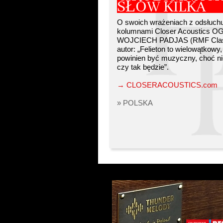
SŁÓW KILKA
O swoich wrażeniach z odsłuchu
kolumnami Closer Acoustics O
WOJCIECH PADJAS (RMF Classi
autor: „Felieton to wielowątkowy
powinien być muzyczny, choć ni
czy tak będzie”.
→ CLOSERACOUSTICS.com
» POLSKA