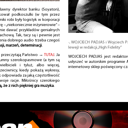
 dawny dyrektor banku (Soyaton),
kował podkoszulki (w tym przez
niki robi były logistyk w korporacji
zę – „niekoniecznie inżynierowie” –
ę nie dawać przykładów genialnych
chową. Tak, tacy są i pewnie jest
rzenia dobrego audio trzeba czegoś
⸜ WOJCIECH PADJAS i Wojciech Pa
sji, marzeń, determinacji
.
lewej) w redakcji „High Fidelity”
y przeczytają Państwo →
TUTAJ
. Ja
WOJCIECH PADJAS jest redakto
Kolumny szerokopasmowe (a tym są
usłyszeć w autorskim programie
elbicieli i tyluż, albo więcej,
internetowy sklep poświęcony c
zeciwnicy, kiedy pokażą wykresy,
ik odpowiada za jaką częstotliwość
woje racje. Miłośnicy szerokiego
, że z nich piękniej gra muzyka
.