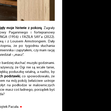
jęły moje histerie z pokorą
. Zagrały
owy Paganiniego i fortepianowy
GA (1956) i FAZILA SAY`a (2022).
wą i z Louisem Armstrongiem. Dały
stopnia, że po tygodniu słuchania
ennika i zapytałem, czy mam rację
edział – „masz”.
bardziej słuchać muzyki godzinami.
ażywszy, że Ogi nie są wcale tanie,
iękką poduszkę ratalną, a nadto, by
ich podstawki
, co spowodowało, że
iem na mój pokój (właściwe ustroje
płyt na podłodze w malowniczych
zcie masz coś ładnego, porządek byś
wda?
Wojtek Pacuła.
●