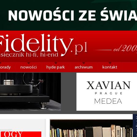
porady
nowości
hyde park
archiwum
kontakt
 OGY