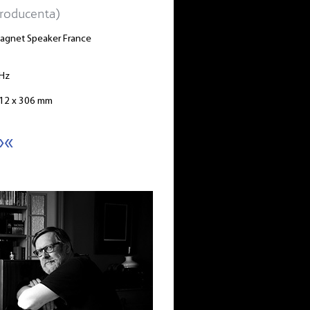
roducenta)
Magnet Speaker France
kHz
 312 x 306 mm
»«