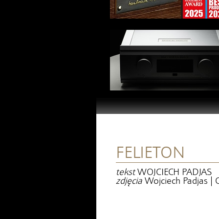
FELIETON
tekst
WOJCIECH PADJAS
zdjęcia
Wojciech Padjas | C