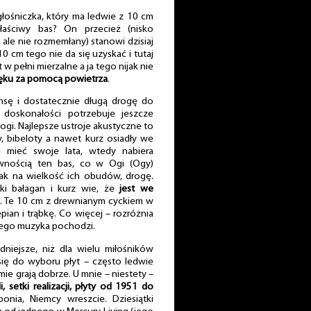
głośniczka, który ma ledwie z 10 cm
aściwy bas? On przecież (nisko
 ale nie rozmemłany) stanowi dzisiaj
0 cm tego nie da się uzyskać i tutaj
 w pełni mierzalne a ja tego nijak nie
ęku za pomocą powietrza
.
sę i dostatecznie długą drogę do
 doskonałości potrzebuje jeszcze
łogi. Najlepsze ustroje akustyczne to
ty, bibeloty a nawet kurz osiadły we
i mieć swoje lata, wtedy nabiera
pewnością ten bas, co w Ogi (Ogy)
jak na wielkość ich obudów, drogę.
ekki bałagan i kurz wie, że
jest we
. Te 10 cm z drewnianym cyckiem w
pian i trąbkę. Co więcej – rozróżnia
órego muzyka pochodzi.
dniejsze, niż dla wielu miłośników
 się do wyboru płyt – często ledwie
emie grają dobrze. U mnie – niestety –
li, setki realizacji, płyty od 1951 do
aponia, Niemcy wreszcie. Dziesiątki