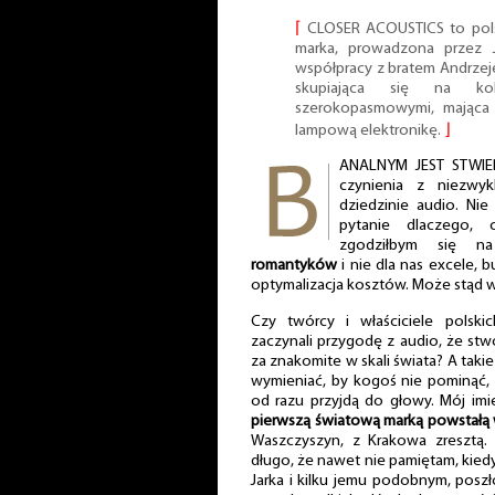
⌈
CLOSER ACOUSTICS to pols
marka, prowadzona prze
współpracy z bratem Andrze
skupiająca się na ko
szerokopasmowymi, mająca 
lampową elektronikę.
⌋
ANALNYM JEST STWIE
czynienia z niezwy
dziedzinie audio. Ni
pytanie dlaczego, 
zgodziłbym się 
romantyków
i nie dla nas excele, 
optymalizacja kosztów. Może stąd w
Czy twórcy i właściciele polski
zaczynali przygodę z audio, że st
za znakomite w skali świata? A takie
wymieniać, by kogoś nie pominąć,
od razu przyjdą do głowy. Mój imi
pierwszą światową marką powstałą 
Waszczyszyn, z Krakowa zresztą. 
długo, że nawet nie pamiętam, kie
Jarka i kilku jemu podobnym, poszł