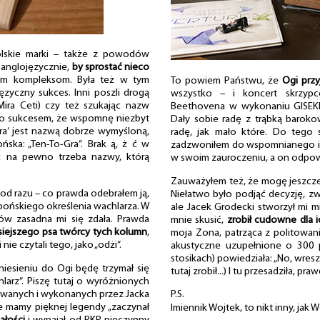
Polskie marki – także z powodów
 anglojęzycznie,
by sprostać nieco
m kompleksom. Była też w tym
To powiem Państwu, że
Ogi przy
ęzyczny sukces. Inni poszli drogą
wszystko – i koncert skrzypc
ira Ceti) czy też szukając nazw
Beethovena w wykonaniu GISEKIN
 to sukcesem, że wspomnę niezbyt
Dały sobie radę z trąbką baroko
ogra’ jest nazwą dobrze wymyśloną,
radę, jak mało które. Do tego 
ska: „Ten-To-Gra”. Brak ą, ż ć w
zadzwoniłem do wspomnianego imi
ać na pewno trzeba nazwy, którą
w swoim zauroczeniu, a on odpowi
Zauważyłem też, że mogę jeszcze 
od razu – co prawda odebrałem ją,
Niełatwo było podjąć decyzję, zw
japońskiego określenia wachlarza. W
ale Jacek Grodecki stworzył mi m
ów zasadna mi się zdała. Prawda
mnie skusić,
zrobił cudowne dla 
ysiejszego psa twórcy tych kolumn
,
moja Żona, patrząca z politowan
nie czytali tego, jako „odżi”.
akustyczne uzupełnione o 300 
stosikach) powiedziała: „No, wres
iesieniu do Ogi będę trzymał się
tutaj zrobił...) I tu przesadziła, pra
larz”. Piszę tutaj o wyróżnionych
towanych i wykonanych przez Jacka
P.S.
e mamy pięknej legendy „zaczynał
Imiennik Wojtek, to nikt inny, jak 