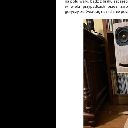
na polu walki, bądź z braku szczęśc
w wielu przypadkach przez zaro
goryczy, że świat się na nich nie poz