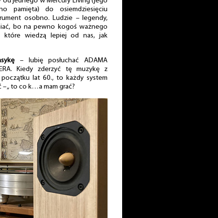
y od jednego w Mercury Living (jego
o pamięta) do osiemdziesięciu
trument osobno. Ludzie – legendy,
eniać, bo na pewno kogoś ważnego
 które wiedzą lepiej od nas, jak
asykę
– lubię posłuchać ADAMA
RA. Kiedy zderzyć tę muzykę z
z początku lat 60., to każdy system
 – „ to co k…a mam grać?