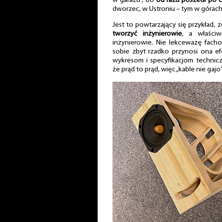
w garażu”, bo
od razu poszedł po c
dworzec, w Ustroniu – tym w górach.
Jest to powtarzający się przykład,
tworzyć inżynierowie
, a właści
inżynierowie. Nie lekceważę fach
sobie zbyt rzadko przynosi ona ef
wykresom i specyfikacjom technicz
że prąd to prąd, więc „kable nie gajo”