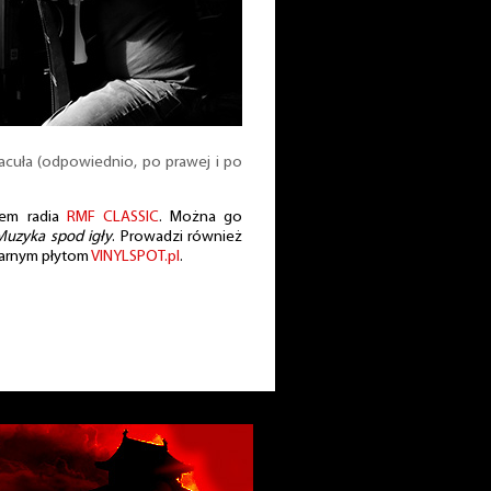
cuła (odpowiednio, po prawej i po
rem radia
RMF CLASSIC
. Można go
Muzyka spod igły
. Prowadzi również
zarnym płytom
VINYLSPOT.pl
.