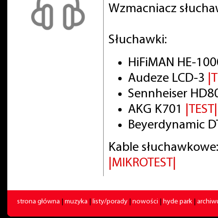
Wzmacniacz słuch
Słuchawki:
HiFiMAN HE-100
Audeze LCD-3
|
Sennheiser HD8
AKG K701
|TEST|
Beyerdynamic DT
Kable słuchawkowe:
|MIKROTEST|
strona główna
|
muzyka
|
listy/porady
|
nowości
|
hyde park
|
archi