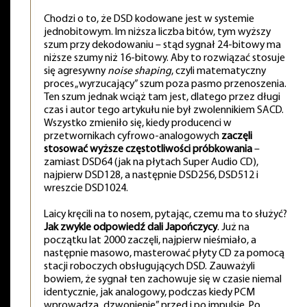
Chodzi o to, że DSD kodowane jest w systemie
jednobitowym. Im niższa liczba bitów, tym wyższy
szum przy dekodowaniu – stąd sygnał 24-bitowy ma
niższe szumy niż 16-bitowy. Aby to rozwiązać stosuje
się agresywny
noise shaping
, czyli matematyczny
proces „wyrzucający” szum poza pasmo przenoszenia.
Ten szum jednak wciąż tam jest, dlatego przez długi
czas i autor tego artykułu nie był zwolennikiem SACD.
Wszystko zmieniło się, kiedy producenci w
przetwornikach cyfrowo-analogowych
zaczęli
stosować wyższe częstotliwości próbkowania
–
zamiast DSD64 (jak na płytach Super Audio CD),
najpierw DSD128, a następnie DSD256, DSD512 i
wreszcie DSD1024.
Laicy kręcili na to nosem, pytając, czemu ma to służyć?
Jak zwykle odpowiedź dali Japończycy
. Już na
początku lat 2000 zaczęli, najpierw nieśmiało, a
następnie masowo, masterować płyty CD za pomocą
stacji roboczych obsługujących DSD. Zauważyli
bowiem, że sygnał ten zachowuje się w czasie niemal
identycznie, jak analogowy, podczas kiedy PCM
wprowadza „dzwonienie” przed i po impulsie. Po