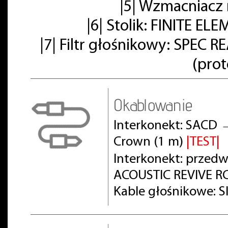
|5| Wzmacniacz
|6| Stolik: FINITE E
|7| Filtr głośnikowy: SPE
(pro
Okablowanie
Interkonekt: SACD 
Crown (1 m)
|TEST|
Interkonekt: prze
ACOUSTIC REVIVE RC
Kable głośnikowe: S