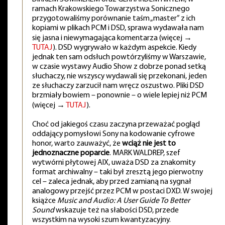
ramach Krakowskiego Towarzystwa Sonicznego
przygotowaliśmy porównanie taśm „master” z ich
kopiami w plikach PCM i DSD, sprawa wydawała nam
się jasna i niewymagająca komentarza (więcej →
TUTAJ
). DSD wygrywało w każdym aspekcie. Kiedy
jednak ten sam odsłuch powtórzyliśmy w Warszawie,
w czasie wystawy Audio Show z dobrze ponad setką
słuchaczy, nie wszyscy wydawali się przekonani, jeden
ze słuchaczy zarzucił nam wręcz oszustwo. Pliki DSD
brzmiały bowiem – ponownie – o wiele lepiej niż PCM
(więcej →
TUTAJ
).
Choć od jakiegoś czasu zaczyna przeważać pogląd
oddający pomysłowi Sony na kodowanie cyfrowe
honor, warto zauważyć, że
wciąż nie jest to
jednoznaczne poparcie
. MARK WALDREP, szef
wytwórni płytowej AIX, uważa DSD za znakomity
format archiwalny – taki był zresztą jego pierwotny
cel – zaleca jednak, aby przed zamianą na sygnał
analogowy przejść przez PCM w postaci DXD. W swojej
książce
Music and Audio: A User Guide To Better
Sound
wskazuje też na słabości DSD, przede
wszystkim na wysoki szum kwantyzacyjny.