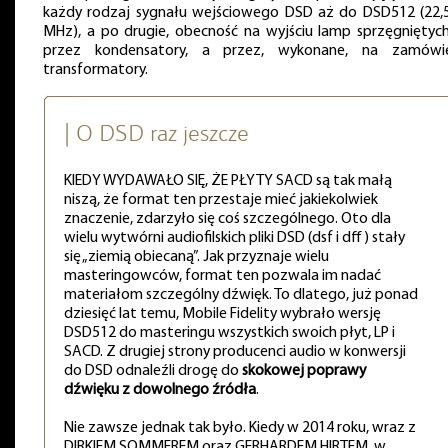
każdy rodzaj sygnału wejściowego DSD aż do DSD512 (22,
MHz), a po drugie, obecność na wyjściu lamp sprzęgniętych
przez kondensatory, a przez, wykonane, na zamówie
transformatory.
| O DSD raz jeszcze
KIEDY WYDAWAŁO SIĘ, ŻE PŁYTY SACD są tak małą
niszą, że format ten przestaje mieć jakiekolwiek
znaczenie, zdarzyło się coś szczególnego. Oto dla
wielu wytwórni audiofilskich pliki DSD (dsf i dff) stały
się „ziemią obiecaną”. Jak przyznaje wielu
masteringowców, format ten pozwala im nadać
materiałom szczególny dźwięk. To dlatego, już ponad
dziesięć lat temu, Mobile Fidelity wybrało wersję
DSD512 do masteringu wszystkich swoich płyt, LP i
SACD. Z drugiej strony producenci audio w konwersji
do DSD odnaleźli drogę do
skokowej poprawy
dźwięku z dowolnego źródła
.
Nie zawsze jednak tak było. Kiedy w 2014 roku, wraz z
DIRKIEM SOMMEREM oraz GERHARDEM HIRTEM, w