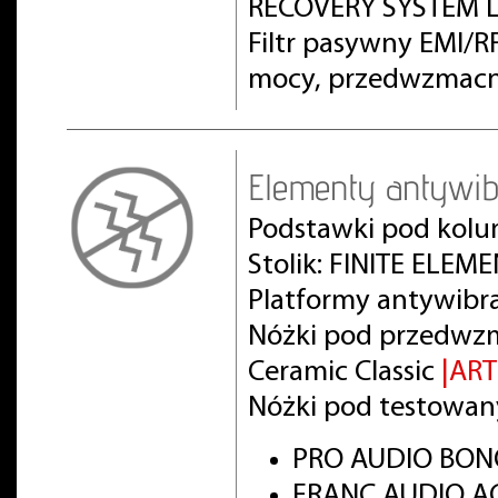
RECOVERY SYSTEM L
Filtr pasywny EMI/
mocy, przedwzmacn
Elementy antywib
Podstawki pod kolu
Stolik: FINITE ELEM
Platformy antywibr
Nóżki pod przedwz
Ceramic Classic
|AR
Nóżki pod testowan
PRO AUDIO BON
FRANC AUDIO AC