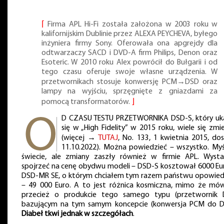
⌈
Firma APL Hi-Fi została założona w 2003 roku w
kalifornijskim Dublinie przez ALEXA PEYCHEVA, byłego
inżyniera firmy Sony. Oferowała ona apgrejdy dla
odtwarzaczy SACD i DVD-A firm Philips, Denon oraz
Esoteric. W 2010 roku Alex powrócił do Bułgarii i od
tego czasu oferuje swoje własne urządzenia. W
przetwornikach stosuje konwersję PCM→DSD oraz
lampy na wyjściu, sprzęgnięte z gniazdami za
pomocą transformatorów.
⌋
D CZASU TESTU PRZETWORNIKA DSD-S, który uk
się w „High Fidelity” w 2015 roku, wiele się zmi
(więcej →
TUTAJ
, No. 133, 1 kwietnia 2015, dos
11.10.2022). Można powiedzieć – wszystko. Myś
świecie, ale zmiany zaszły również w firmie APL. Wysta
spojrzeć na cenę obydwu modeli – DSD-S kosztował 6000 Eur
DSD-MR SE, o którym chciałem tym razem państwu opowied
– 49 000 Euro. A to jest różnica kosmiczna, mimo że mó
przecież o produkcie tego samego typu (przetwornik 
bazującym na tym samym koncepcie (konwersja PCM do D
Diabeł tkwi jednak w szczegółach
.