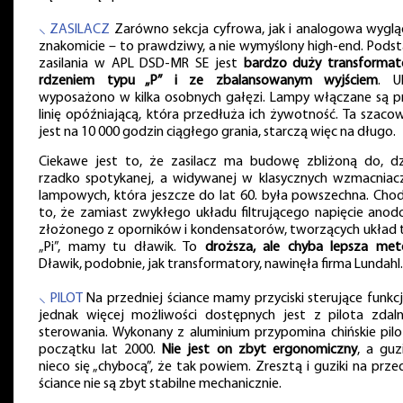
⸜ ZASILACZ
Zarówno sekcja cyfrowa, jak i analogowa wyglą
znakomicie – to prawdziwy, a nie wymyślony high-end. Pods
zasilania w APL DSD-MR SE jest
bardzo duży transformat
rdzeniem typu „P” i ze zbalansowanym wyjściem
. U
wyposażono w kilka osobnych gałęzi. Lampy włączane są p
linię opóźniającą, która przedłuża ich żywotność. Ta szaco
jest na 10 000 godzin ciągłego grania, starczą więc na długo.
Ciekawe jest to, że zasilacz ma budowę zbliżoną do, dzi
rzadko spotykanej, a widywanej w klasycznych wzmacniac
lampowych, która jeszcze do lat 60. była powszechna. Chod
to, że zamiast zwykłego układu filtrującego napięcie anod
złożonego z oporników i kondensatorów, tworzących układ 
„Pi”, mamy tu dławik. To
droższa, ale chyba lepsza me
Dławik, podobnie, jak transformatory, nawinęła firma Lundahl.
⸜ PILOT
Na przedniej ściance mamy przyciski sterujące funkcj
jednak więcej możliwości dostępnych jest z pilota zdal
sterowania. Wykonany z aluminium przypomina chińskie pilo
początku lat 2000.
Nie jest on zbyt ergonomiczny
, a guz
nieco się „chybocą”, że tak powiem. Zresztą i guziki na prze
ściance nie są zbyt stabilne mechanicznie.