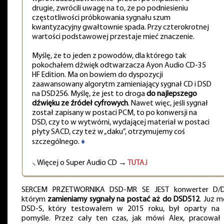
drugie, zwrócili uwagę na to, że po podniesieniu
częstotliwości próbkowania sygnału szum
kwantyzacyjny gwałtownie spada. Przy czterokrotnej
wartości podstawowej przestaje mieć znaczenie.
Myślę, że to jeden z powodów, dla którego tak
pokochałem dźwięk odtwarzacza Ayon Audio CD-35
HF Edition. Ma on bowiem do dyspozycji
zaawansowany algorytm zamieniający sygnał CD i DSD
na DSD256. Myślę, że jest to droga
do najlepszego
dźwięku ze źródeł cyfrowych
. Nawet więc, jeśli sygnał
został zapisany w postaci PCM, to po konwersji na
DSD, czy to w wytwórni, wydającej materiał w postaci
płyty SACD, czy też w „daku”, otrzymujemy coś
szczególnego.
♦
⸜ Więcej o Super Audio CD →
TUTAJ
SERCEM PRZETWORNIKA DSD-MR SE JEST konwerter D/
którym
zamieniamy sygnały na postać aż do DSD512
. Już m
DSD-S, który testowałem w 2015 roku, był oparty na
pomyśle. Przez cały ten czas, jak mówi Alex, pracował