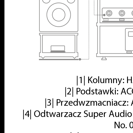
|1| Kolumny:
|2| Podstawki: A
|3| Przedwzmacniacz: 
|4| Odtwarzacz Super Audio
No. 