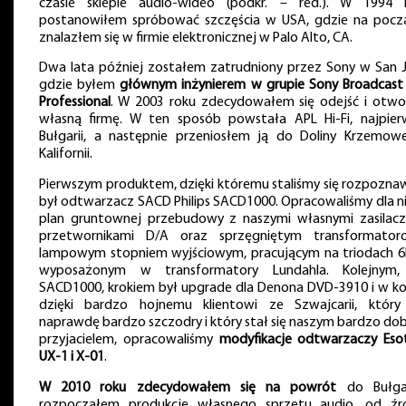
czasie sklepie audio-wideo (podkr. – red.). W 1994 
postanowiłem spróbować szczęścia w USA, gdzie na pocz
znalazłem się w firmie elektronicznej w Palo Alto, CA.
Dwa lata później zostałem zatrudniony przez Sony w San J
gdzie byłem
głównym inżynierem w grupie Sony Broadcast
Professional
. W 2003 roku zdecydowałem się odejść i otwo
własną firmę. W ten sposób powstała APL Hi-Fi, najpie
Bułgarii, a następnie przeniosłem ją do Doliny Krzemow
Kalifornii.
Pierwszym produktem, dzięki któremu staliśmy się rozpoznaw
był odtwarzacz SACD Philips SACD1000. Opracowaliśmy dla n
plan gruntownej przebudowy z naszymi własnymi zasilacz
przetwornikami D/A oraz sprzęgniętym transformator
lampowym stopniem wyjściowym, pracującym na triodach 6
wyposażonym w transformatory Lundahla. Kolejnym
SACD1000, krokiem był upgrade dla Denona DVD-3910 i w ko
dzięki bardzo hojnemu klientowi ze Szwajcarii, który
naprawdę bardzo szczodry i który stał się naszym bardzo do
przyjacielem, opracowaliśmy
modyfikacje odtwarzaczy Esot
UX-1 i X-01
.
W 2010 roku zdecydowałem się na powrót
do Bułgar
rozpocząłem produkcję własnego sprzętu audio, od źr