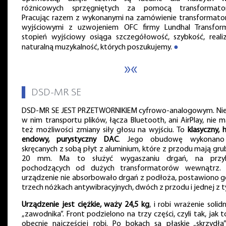
różnicowych sprzęgniętych za pomocą transformato
Pracując razem z wykonanymi na zamówienie transformato
wyjściowymi z uzwojeniem OFC firmy Lundhal Transform
stopień wyjściowy osiąga szczegółowość, szybkość, reali
naturalną muzykalność, których poszukujemy.
●
»«
▌
DSD-MR SE
DSD-MR SE JEST PRZETWORNIKIEM cyfrowo-analogowym. Ni
w nim transportu plików, łącza Bluetooth, ani AirPlay, nie 
też możliwości zmiany siły głosu na wyjściu. To
klasyczny, 
endowy, purystyczny DAC
. Jego obudowę wykonano
skręcanych z sobą płyt z aluminium, które z przodu mają gru
20 mm. Ma to służyć wygaszaniu drgań, na przy
pochodzących od dużych transformatorów wewnątrz.
urządzenie nie absorbowało drgań z podłoża, postawiono g
trzech nóżkach antywibracyjnych, dwóch z przodu i jednej z t
Urządzenie jest ciężkie, waży 24,5 kg
, i robi wrażenie soli
„zawodnika”. Front podzielono na trzy części, czyli tak, jak t
obecnie najczęściej robi. Po bokach są płaskie „skrzydła”