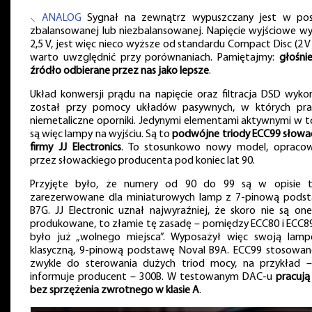
⸜ ANALOG
Sygnał na zewnątrz wypuszczany jest w pos
zbalansowanej lub niezbalansowanej. Napięcie wyjściowe wy
2,5 V, jest więc nieco wyższe od standardu Compact Disc (2 V
warto uwzględnić przy porównaniach. Pamiętajmy:
głośni
źródło odbierane przez nas jako lepsze
.
Układ konwersji prądu na napięcie oraz filtracja DSD wyko
został przy pomocy układów pasywnych, w których pra
niemetaliczne oporniki. Jedynymi elementami aktywnymi w t
są więc lampy na wyjściu. Są to
podwójne triody ECC99 słowac
firmy JJ Electronics
. To stosunkowo nowy model, opraco
przez słowackiego producenta pod koniec lat 90.
Przyjęte było, że numery od 90 do 99 są w opisie t
zarezerwowane dla miniaturowych lamp z 7-pinową pods
B7G. JJ Electronic uznał najwyraźniej, że skoro nie są one
produkowane, to złamie tę zasadę – pomiędzy ECC80 i ECC89
było już „wolnego miejsca”. Wyposażył więc swoją lam
klasyczną, 9-pinową podstawę Noval B9A. ECC99 stosowan
zwykle do sterowania dużych triod mocy, na przykład –
informuje producent – 300B. W testowanym DAC-u
pracują
bez sprzężenia zwrotnego w klasie A
.