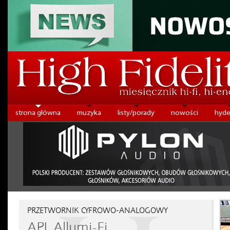
strona główna
muzyka
listy/porady
nowości
hyde
PRZETWORNIK CYFROWO-ANALOGOWY
APL Allumi-Fi