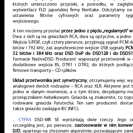
których umieszczono przyciski, a pośrodku, w zagłębie
wyświetlacz FLD japońskiej firmy Noritake. Odczytamy na
ustawienia filtrów cyfrowych oraz parametry syg
wejściowego.
A ten możemy przesłać
przez jedno z pięciu „regularnych” w
Dwa z nich są na gniazdach RCA, dwa są optyczne, a jedno 
Wejścia S/PDIF, czyli cztery pierwsze, przyjmują sygnał PCM 
bitów i 192 kHz, zaś asynchroniczne wejście USB sygnały
PC
32 bitów i 384 kHz oraz DSD DoP do DSD128 i do DSD5
formacie NativeDSD. Producent wyposażył przetwornik w
dodatkowe wejścia IIS, DTR1 i DTR2, do których podłąc
firmowe transporty – CD i plików.
Układ przetwornika jest symetryczny
, otrzymujemy więc wyj
analogowe dwóch rodzajów – RCA oraz XLR. Aktywne jest t
jedno w danym momencie, a o tym które, decydujemy m
przełącznikiem hebelkowym. Gniazda są znakomite, to top
rodowane gniazda Furutecha. Ten sam producent dostar
także gniazdo zasilające IEC (NFC).
⸜ CYFRA
DSD-MR SE wyróżniają dwie rzeczy. Jego c
szczególną jest, po pierwsze,
zastosowanie w nim konwer
D/D
, opartego na złożonym algorytmie, pozwalającym zami