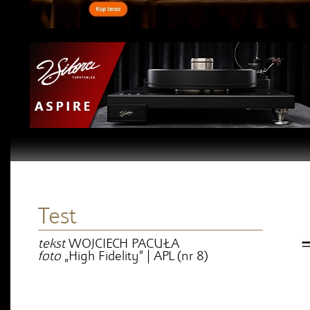
Test
tekst
WOJCIECH PACUŁA
foto
„High Fidelity” | APL (nr 8)