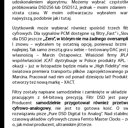
udoskonaleniem algorytmu. Możemy wybrać częstotli
próbkowania DSD256 lub DSD512, jednak – moim zdaniem 
strata czasu. W moim odtwarzaczu wybrałem war
najwyższą, podobnie jak i tutaj.
Użytkownik może wybierać również spośród trzech fil
cyfrowych. Dla sygnałów PCM dostępne są filtry „Fast” i „Slo
dla DSD jeszcze
„Zero”, w którym nie ma żadnego oversampl
I znowu – wybrałem tę ostatnią opcję, ponieważ brzmi
najlepiej. Tak samo zresztą gra u siebie – testowany DAC jest
własnością – Marcin Ostapowicz. Właściciel firmy JPL
współwłaściciel JCAT dystrybuuje w Polsce produkty APL. 
okazji – już w listopadzie będzie miała w „High Fidelity” mi
światowa premiera transportu plików zaprojektowanego p
Marcina. Pracował nad nim od ponad dziesięciu lat! Produkt
otworzy też nową markę – XACT.
Filtry zostały napisane samodzielnie i zamknięte w układzie
pracującym z 64-bitową precyzją. Filtr DSD jest pasy
Producent
samodzielnie przygotował również przetwo
cyfrowo-analogowy
, nie jest to gotowa kość. O s
rozwiązaniu pisze „Pure DSD Digital to Analog”. Nad stabilno
czasową układów cyfrowych czuwa Femto Master Clocks – z
o, jak mówi producent, ultraniskim jitterze.