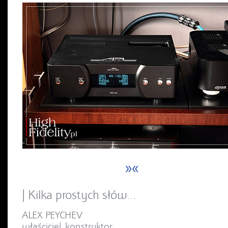
»«
| Kilka prostych słów…
ALEX PEYCHEV
właściciel, konstruktor