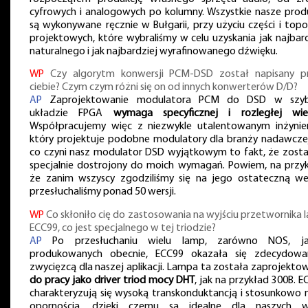
cyfrowych i analogowych po kolumny. Wszystkie nasze prod
są wykonywane ręcznie w Bułgarii, przy użyciu części i topol
projektowych, które wybraliśmy w celu uzyskania jak najbard
naturalnego i jak najbardziej wyrafinowanego dźwięku.
WP
Czy algorytm konwersji PCM-DSD został napisany p
ciebie? Czym czym różni się on od innych konwerterów D/D?
AP
Zaprojektowanie modulatora PCM do DSD w szy
układzie FPGA
wymaga specyficznej i rozległej wie
Współpracujemy więc z niezwykle utalentowanym inżynie
który projektuje podobne modulatory dla branży nadawczej
co czyni nasz modulator DSD wyjątkowym to fakt, że zosta
specjalnie dostrojony do moich wymagań. Powiem, na przyk
że zanim wszyscy zgodziliśmy się na jego ostateczną wer
przesłuchaliśmy ponad 50 wersji.
WP
Co skłoniło cię do zastosowania na wyjściu przetwornika 
ECC99, co jest specjalnego w tej triodzie?
AP
Po przesłuchaniu wielu lamp, zarówno NOS, j
produkowanych obecnie, ECC99 okazała się zdecydow
zwycięzcą dla naszej aplikacji. Lampa ta została zaprojekto
do pracy jako driver triod mocy DHT
, jak na przykład 300B. 
charakteryzują się wysoką transkonduktancją i stosunkowo n
opornością, dzięki czemu są idealne dla naszych w