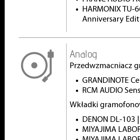
HARMONIX TU-66
Anniversary Edi
Analog
Przedwzmacniacz g
GRANDINOTE Cel
RCM AUDIO Sens
Wkładki gramofono
DENON DL-103 
MIYAJIMA LABO
MIYAJIMA LABO