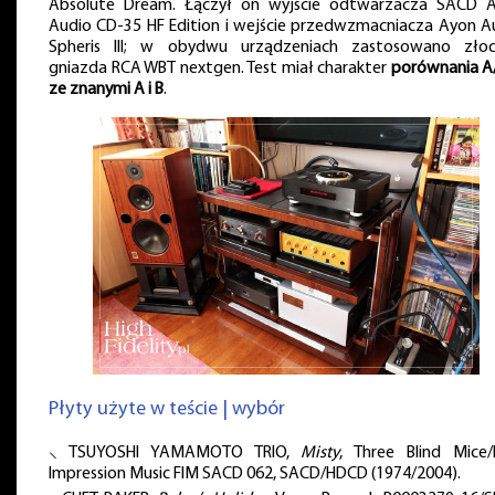
Absolute Dream. Łączył on wyjście odtwarzacza SACD 
Audio CD-35 HF Edition i wejście przedwzmacniacza Ayon A
Spheris III; w obydwu urządzeniach zastosowano zło
gniazda RCA WBT nextgen. Test miał charakter
porównania A
ze znanymi A i B
.
Płyty użyte w teście | wybór
⸜ TSUYOSHI YAMAMOTO TRIO,
Misty
, Three Blind Mice/F
Impression Music FIM SACD 062, SACD/HDCD (1974/2004).