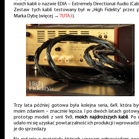
moich kabli o nazwie EDIA – Extremely Directional Audio (Cabl
Zestaw tych kabli testowany był w „High Fidelity” przez 
Marka Dybę (więcej →
TUTAJ
).
Trzy lata później gotowa była kolejna seria, 6x9, która by
moim zdaniem – znacznie lepsza. I po dwóch latach gotowy
prototyp modeli z serii 9x9,
moich najdroższych kabli
. Po 
udało mi się uzyskać powtarzalność ich produkcji i wprowadz
je do sprzedaży.