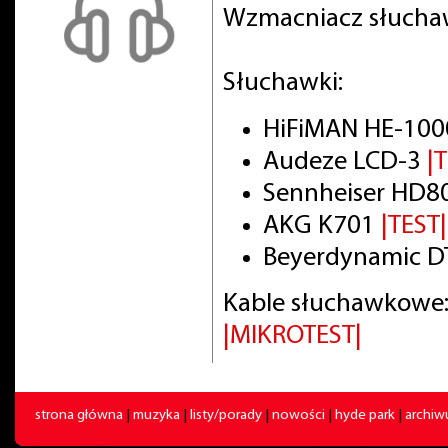
Wzmacniacz słuch
Słuchawki:
HiFiMAN HE-100
Audeze LCD-3
|
Sennheiser HD8
AKG K701
|TEST|
Beyerdynamic DT
Kable słuchawkowe:
|MIKROTEST|
strona główna
|
muzyka
|
listy/porady
|
nowości
|
hyde park
|
archi