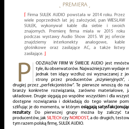
˻ PREMIERA ˼
⌈
Firma SULEK AUDIO powstała w 2014 roku. Przez
wiele poprzednich lat jej założyciel, pan WIESŁAW
SUŁEK, wykonywał kable dla siebie i swoich
znajomych. Premierę firma miała w 2015 roku
podczas wystawy Audio Show 2015. W jej ofercie
znajdziemy interkonekty analogowe, kable
głośnikowe oraz zasilające AC, a także listwy
zasilające.
⌋
ODZIAŁÓW FIRM W ŚWIECIE AUDIO jest mnóst
tyle, ilu obserwatorów. Najważniejszym wydaje mi
jednak ten idący wzdłuż osi wyznaczanej z je
strony przez producentów „inżynieryjnych”,
drugiej przez „perfekcjonistów”. Te pierwsze wnoszą do na
branży konkretne rozwiązania, zarówno materiałowe, j
układowe. Drugie sięgają po wspólne wszystkim i dla wszyst
dostępne rozwiązania i dokładają do tego własne pomy
szlifując je do momentu, w którym
osiągają satysfakcjonując
rezultaty
. Do pierwszej grupy można by zaliczyć ta
producentów, jak
SILTECH
czy
NORDOST
, a do drugich, testo
tym razem polską firmę, SULEK AUDIO.