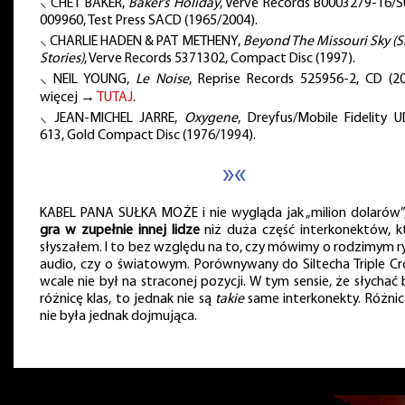
⸜ CHET BAKER,
Baker’s Holiday
, Verve Records B0003279-16/
009960, Test Press SACD (1965/2004).
⸜ CHARLIE HADEN & PAT METHENY,
Beyond The Missouri Sky (S
Stories)
, Verve Records 5371302, Compact Disc (1997).
⸜ NEIL YOUNG,
Le Noise
, Reprise Records 525956-2, CD (20
więcej →
TUTAJ
.
⸜ JEAN-MICHEL JARRE,
Oxygene
, Dreyfus/Mobile Fidelity 
613, Gold Compact Disc (1976/1994).
»«
KABEL PANA SUŁKA MOŻE i nie wygląda jak „milion dolarów”,
gra w zupełnie innej lidze
niż duża część interkonektów, k
słyszałem. I to bez względu na to, czy mówimy o rodzimym r
audio, czy o światowym. Porównywany do Siltecha Triple C
wcale nie był na straconej pozycji. W tym sensie, że słychać 
różnicę klas, to jednak nie są
takie
same interkonekty. Różnic
nie była jednak dojmująca.