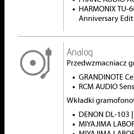
HARMONIX TU-66
Anniversary Edi
Analog
Przedwzmacniacz g
GRANDINOTE Cel
RCM AUDIO Sens
Wkładki gramofono
DENON DL-103 
MIYAJIMA LABO