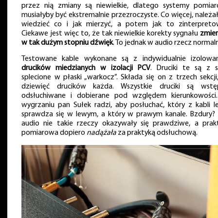
przez nią zmiany są niewielkie, dlatego systemy pomia
musiałyby być ekstremalnie przezroczyste. Co więcej, należa
wiedzieć co i jak mierzyć, a potem jak to zinterpreto
Ciekawe jest więc to, że tak niewielkie korekty sygnału
zmien
w tak dużym stopniu dźwięk
. To jednak w audio rzecz normal
Testowane kable wykonane są z indywidualnie izolowa
drucików miedzianych w izolacji PCV
. Druciki te są z 
splecione w płaski „warkocz”. Składa się on z trzech sekcji
dziewięć drucików każda. Wszystkie druciki są wstę
odsłuchiwane i dobierane pod względem kierunkowości
wygrzaniu pan Sułek radzi, aby posłuchać, który z kabli le
sprawdza się w lewym, a który w prawym kanale. Bzdury?
audio nie takie rzeczy okazywały się prawdziwe, a prak
pomiarowa dopiero
nadążała
za praktyką odsłuchową.