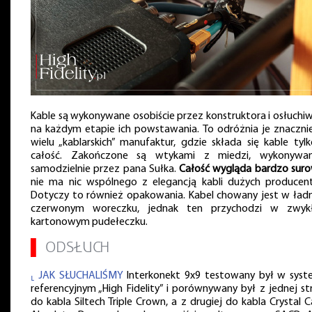
Kable są wykonywane osobiście przez konstruktora i osłuchi
na każdym etapie ich powstawania. To odróżnia je znaczni
wielu „kablarskich” manufaktur, gdzie składa się kable tyl
całość. Zakończone są wtykami z miedzi, wykonywa
samodzielnie przez pana Sułka.
Całość wygląda bardzo sur
nie ma nic wspólnego z elegancją kabli dużych producen
Dotyczy to również opakowania. Kabel chowany jest w ład
czerwonym woreczku, jednak ten przychodzi w zwyk
kartonowym pudełeczku.
▌
ODSŁUCH
⸤ JAK SŁUCHALIŚMY
Interkonekt 9x9 testowany był w syst
referencyjnym „High Fidelity” i porównywany był z jednej st
do kabla Siltech Triple Crown, a z drugiej do kabla Crystal C