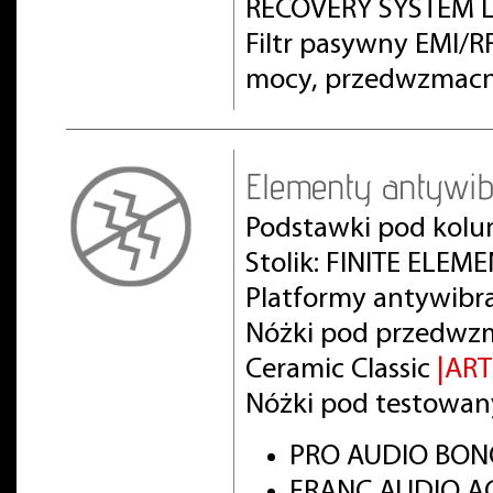
RECOVERY SYSTEM L
Filtr pasywny EMI/
mocy, przedwzmacn
Elementy antywib
Podstawki pod kolu
Stolik: FINITE ELEM
Platformy antywibr
Nóżki pod przedwz
Ceramic Classic
|AR
Nóżki pod testowan
PRO AUDIO BON
FRANC AUDIO AC