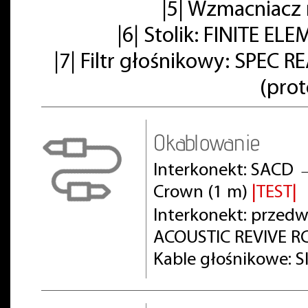
|5| Wzmacniacz
|6| Stolik: FINITE E
|7| Filtr głośnikowy: SPE
(pro
Okablowanie
Interkonekt: SACD 
Crown (1 m)
|TEST|
Interkonekt: prze
ACOUSTIC REVIVE RC
Kable głośnikowe: S