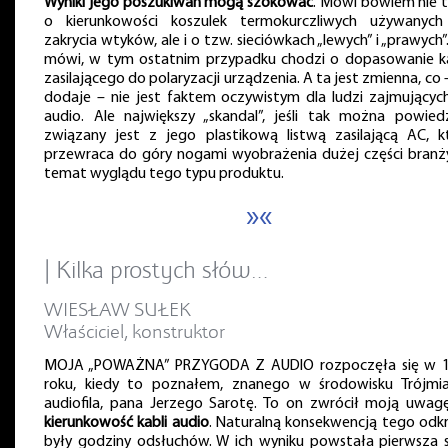
Wyniki jego poszukiwań mogą szokować
. Mówi bowiem nie t
o kierunkowości koszulek termokurczliwych używanyc
zakrycia wtyków, ale i o tzw. sieciówkach „lewych” i „prawych”
mówi, w tym ostatnim przypadku chodzi o dopasowanie k
zasilającego do polaryzacji urządzenia. A ta jest zmienna, co 
dodaje – nie jest faktem oczywistym dla ludzi zajmujących
audio. Ale największy „skandal”, jeśli tak można powiedz
związany jest z jego plastikową listwą zasilającą AC, k
przewraca do góry nogami wyobrażenia dużej części branż
temat wyglądu tego typu produktu.
»«
| Kilka prostych słów…
WIESŁAW SUŁEK
Właściciel, konstruktor
MOJA „POWAŻNA” PRZYGODA Z AUDIO rozpoczęła się w 
roku, kiedy to poznałem, znanego w środowisku Trójmia
audiofila, pana Jerzego Sarotę. To on zwrócił moją uwa
kierunkowość kabli audio
. Naturalną konsekwencją tego odkr
były godziny odsłuchów. W ich wyniku powstała pierwsza s