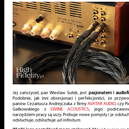
Jej założyciel, pan Wiesław Sułek, jest
pasjonatem i audiof
Podobnie, jak inni obsesjonaci i perfekcjoniści, że przyw
panów Cezariusza Andrejczuka z firmy
AVATAR AUDIO
, czy P
Gałkowskiego z
DIVINE ACOUSTICS
, jego podstawo
narzędziem pracy są uszy. Próbuje nowe pomysły i je odsłuch
odsłuchuje, odsłuchuje
ad infinitum
.