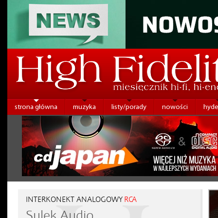
strona główna
muzyka
listy/porady
nowości
hyde
INTERKONEKT ANALOGOWY
RCA
Sulek Audio