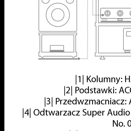
|1| Kolumny:
|2| Podstawki: A
|3| Przedwzmacniacz: 
|4| Odtwarzacz Super Audio
No. 