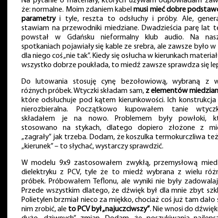
Na pytanie o materiały, których używam odpowiadam zaw
że: normalne. Moim zdaniem kabel
musi mieć dobre podsta
parametry
i tyle, reszta to odsłuchy i próby. Ale, genera
stawiam na przewodniki miedziane. Dwadzieścia parę lat 
powstał w Gdańsku nieformalny klub audio. Na nas
spotkaniach pojawiały się kable ze srebra, ale zawsze było w 
dla niego coś „nie tak”. Kiedy się osłucha w kierunkach materia
wszystko dobrze poukłada, to miedź zawsze sprawdza się lep
Do lutowania stosuję cynę bezołowiową, wybraną z w
różnych próbek. Wtyczki składam sam,
z elementów miedzia
które odsłuchuje pod kątem kierunkowości. Ich konstrukcja 
nierozbieralna. Początkowo kupowałem tanie wtycz
składałem je na nowo. Problemem były powłoki, k
stosowano na stykach, dlatego dopiero złożone z mi
„zagrały” jak trzeba. Dodam, że koszulka termokurczliwa te
„kierunek” – to słychać, wystarczy sprawdzić.
W modelu 9x9 zastosowałem zwykłą, przemysłową mie
dielektryku z PCV, tyle że to miedź wybrana z wielu róż
próbek. Próbowałem Teflonu, ale wyniki nie były zadowalaj
Przede wszystkim dlatego, że dźwięk był dla mnie zbyt szkli
Polietylen brzmiał nieco za miękko, chociaż coś już tam dało s
nim zrobić, ale
to PCV był „najuczciwszy”
. Nie wnosi do dźwięk