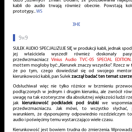
dużo „dziwnych” zmian. Dodam, że poszukiwania najleps
kabli do audio trwają również obecnie. Powstają kol
prototypy...
WS
»«
▌
9x9
SULEK AUDIO SPECJALIZUJE SIĘ w produkcji kabli, jednak spod 
jej właściciela wyszedł również doskonały pasy
przedwzmacniacz
Vinius Audio TVC-05 SPECIAL EDITION
mottem mogłoby być: „Kierunek znaczy wszystko”. Rzecz w 
że po tym, czego dowiedział się od swojego mento
kierunkowości kabli, pan Sułek
zaczął badać ten temat szerze
Odsłuchiwał więc nie tylko różnice w brzmieniu przew
podłączonych w jednym i drugim kierunku, ale zwrócił rów
uwagę na tak ezoteryczne dla absolutnej większości ludzi rze
jak
kierunkowość podkładek pod śrubki
we wspomnia
przedwzmacniaczu. Jak mówi, to wszystko słychać,
warunkiem, że dysponujemy odpowiednio rozdzielczym t
audio i poświęcimy temu wystarczająco wiele czasu.
Kierunkowość jest bowiem trudna do zmierzenia. Wprowad