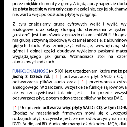
przez miękkie elementy z gumy. A będąc przy napędzie doda
że
płyta kręci się w nim cały czas
, niezależnie, czy jej słuchamy
nie, warto więc po odsłuchu płytę wyciągnąć.
Z tyłu znajdziemy grupę cyfrowych wejść i wyjść, wyj
analogowe oraz sekcję służącą do sterowania w syste
„custom”; jest tam również gniazdo dla antenki Wi-Fi. Urządz
ma grubą, sztywną obudowę w czarnej anodzie, z albuminow
giętych blach. Aby zmniejszyć wibracje, wewnętrzną st
górnej i dolnej części obudowy wyklejono paskami mater
wyglądającego jak guma. Wzmacniacz stoi na czter
aluminiowych nóżkach.
FUNKCJONALNOŚĆ
№ 5101 jest urządzeniem, które
może pe
jedną z trzech ról
: |
1
| odtwarzacza płyt SACD i CD, 
odtwarzacza plików audio oraz |
3
| przetwornika cyfr
analogowego. W założeniu wszystkie te funkcje są równowa
ale w rzeczywistości tak nie jest – to przede wszys
odtwarzacz płyt, potem odtwarzacz plików na końcu DAC.
|
1
| Urządzenie
odtwarza więc płyty SACD i CD, w tym CD-
Chociaż w materiałach firmowych mówi się o „wszystk
rodzajach płyt, oczywiste jest, że nie odtworzymy na nim 
DVD-Audio, ani BD-Audio, nie mamy też dekodera MQA, dla