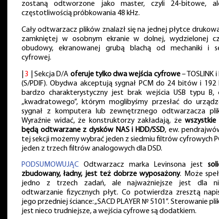
zostaną odtworzone jako master, czyli 24-bitowe, a
częstotliwością próbkowania 48 kHz.
Cały odtwarzacz plików znalazł się na jednej płytce drukowa
zamkniętej w osobnym ekranie w dolnej, wydzielonej cz
obudowy, ekranowanej grubą blachą od mechaniki i se
cyfrowej.
|
3
| Sekcja D/A
oferuje tylko dwa wejścia cyfrowe
– TOSLINK i
(S/PDIF). Obydwa akceptują sygnał PCM do 24 bitów i 192 
bardzo charakterystyczny jest brak wejścia USB typu B, c
„kwadratowego”, którym moglibyśmy przesłać do urządz
sygnał z komputera lub zewnętrznego odtwarzacza pli
Wyraźnie widać, że konstruktorzy zakładają, że
wszystkie 
będą odtwarzane z dysków NAS i HDD/SSD
, ew. pendrajwó
tej sekcji możemy wybrać jeden z siedmiu filtrów cyfrowych P
jeden z trzech filtrów analogowych dla DSD.
PODSUMOWUJĄC
Odtwarzacz marka Levinsona jest
sol
zbudowany, ładny, jest też dobrze wyposażony
. Może speł
jedno z trzech zadań, ale najważniejsze jest dla n
odtwarzanie fizycznych płyt. Co potwierdza zresztą napi
jego przedniej ściance: „SACD PLAYER № 5101”. Sterowanie pli
jest nieco trudniejsze, a wejścia cyfrowe są dodatkiem.