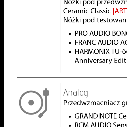
Nóżki pod przedwz
Ceramic Classic
|AR
Nóżki pod testowan
PRO AUDIO BON
FRANC AUDIO AC
HARMONIX TU-66
Anniversary Edi
Analog
Przedwzmacniacz g
GRANDINOTE Cel
RCM AUDIO Sens