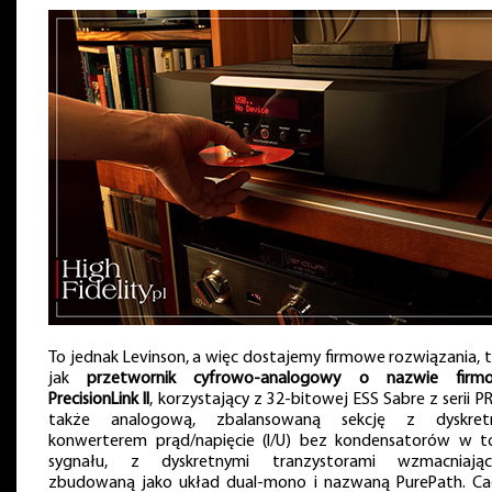
To jednak Levinson, a więc dostajemy firmowe rozwiązania, t
jak
przetwornik cyfrowo-analogowy o nazwie firm
PrecisionLink II
, korzystający z 32-bitowej ESS Sabre z serii P
także analogową, zbalansowaną sekcję z dyskret
konwerterem prąd/napięcie (I/U) bez kondensatorów w t
sygnału, z dyskretnymi tranzystorami wzmacniając
zbudowaną jako układ dual-mono i nazwaną PurePath. Ca