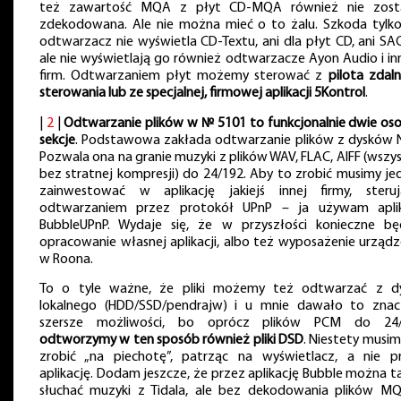
też zawartość MQA z płyt CD-MQA również nie zost
zdekodowana. Ale nie można mieć o to żalu. Szkoda tylko
odtwarzacz nie wyświetla CD-Textu, ani dla płyt CD, ani SA
ale nie wyświetlają go również odtwarzacze Ayon Audio i in
firm. Odtwarzaniem płyt możemy sterować z
pilota zdal
sterowania lub ze specjalnej, firmowej aplikacji 5Kontrol
.
|
2
|
Odtwarzanie plików w № 5101 to funkcjonalnie dwie os
sekcje
. Podstawowa zakłada odtwarzanie plików z dysków 
Pozwala ona na granie muzyki z plików WAV, FLAC, AIFF (wszys
bez stratnej kompresji) do 24/192. Aby to zrobić musimy je
zainwestować w aplikację jakiejś innej firmy, steruj
odtwarzaniem przez protokół UPnP – ja używam aplik
BubbleUPnP. Wydaje się, że w przyszłości konieczne bę
opracowanie własnej aplikacji, albo też wyposażenie urządz
w Roona.
To o tyle ważne, że pliki możemy też odtwarzać z d
lokalnego (HDD/SSD/pendrajw) i u mnie dawało to znac
szersze możliwości, bo oprócz plików PCM do 24
odtworzymy w ten sposób również pliki DSD
. Niestety musim
zrobić „na piechotę”, patrząc na wyświetlacz, a nie p
aplikację. Dodam jeszcze, że przez aplikację Bubble można t
słuchać muzyki z Tidala, ale bez dekodowania plików M