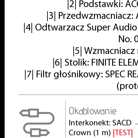
|2| Podstawki: A
|3| Przedwzmacniacz: 
|4| Odtwarzacz Super Audio
No. 
|5| Wzmacniacz
|6| Stolik: FINITE E
|7| Filtr głośnikowy: SPE
(pro
Okablowanie
Interkonekt: SACD 
Crown (1 m)
|TEST|