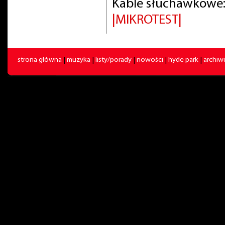
Kable słuchawkowe:
|MIKROTEST|
strona główna
|
muzyka
|
listy/porady
|
nowości
|
hyde park
|
archi