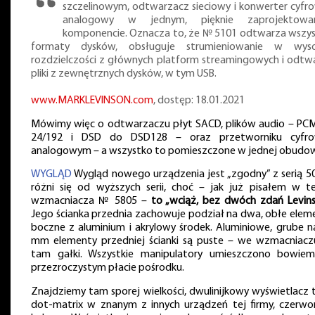
szczelinowym, odtwarzacz sieciowy i konwerter cyfr
analogowy w jednym, pięknie zaprojektowa
komponencie. Oznacza to, że № 5101 odtwarza wszys
formaty dysków, obsługuje strumieniowanie w wyso
rozdzielczości z głównych platform streamingowych i odtw
pliki z zewnętrznych dysków, w tym USB.
www.MARKLEVINSON.com
, dostęp: 18.01.2021
Mówimy więc o odtwarzaczu płyt SACD, plików audio – PC
24/192 i DSD do DSD128 – oraz przetworniku cyfr
analogowym – a wszystko to pomieszczone w jednej obudow
WYGLĄD
Wygląd nowego urządzenia jest „zgodny” z serią 50
różni się od wyższych serii, choć – jak już pisałem w te
wzmacniacza № 5805 –
to „wciąż, bez dwóch zdań Levin
Jego ścianka przednia zachowuje podział na dwa, obłe elem
boczne z aluminium i akrylowy środek. Aluminiowe, grube n
mm elementy przedniej ścianki są puste – we wzmacniacz
tam gałki. Wszystkie manipulatory umieszczono bowie
przezroczystym płacie pośrodku.
Znajdziemy tam sporej wielkości, dwulinijkowy wyświetlacz 
dot-matrix w znanym z innych urządzeń tej firmy, czerw