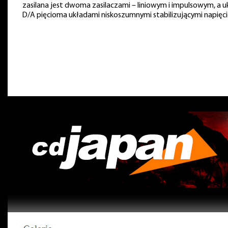
zasilana jest dwoma zasilaczami – liniowym i impulsowym, a u
D/A pięcioma układami niskoszumnymi stabilizującymi napięci