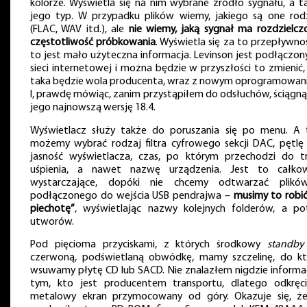
kolorze. Wyświetla się na nim wybrane źródło sygnału, a t
jego typ. W przypadku plików wiemy, jakiego są one rod
(FLAC, WAV itd.), ale
nie wiemy, jaką sygnał ma rozdzielczo
częstotliwość próbkowania
. Wyświetla się za to przepływnoś
to jest mało użyteczna informacja. Levinson jest podłączon
sieci internetowej i można będzie w przyszłości to zmienić, j
taka będzie wola producenta, wraz z nowym oprogramowan
I, prawdę mówiąc, zanim przystąpiłem do odsłuchów, ściągn
jego najnowszą wersję 18.4.
Wyświetlacz służy także do poruszania się po menu. A
możemy wybrać rodzaj filtra cyfrowego sekcji DAC, pętlę 
jasność wyświetlacza, czas, po którym przechodzi do t
uśpienia, a nawet nazwę urządzenia. Jest to całkow
wystarczające, dopóki nie chcemy odtwarzać plik
podłączonego do wejścia USB pendrajwa –
musimy to robić
piechotę”
, wyświetlając nazwy kolejnych folderów, a p
utworów.
Pod pięcioma przyciskami, z których środkowy
standby
czerwoną, podświetlaną obwódkę, mamy szczelinę, do kt
wsuwamy płytę CD lub SACD. Nie znalazłem nigdzie informac
tym, kto jest producentem transportu, dlatego odkręc
metalowy ekran przymocowany od góry. Okazuje się, ż