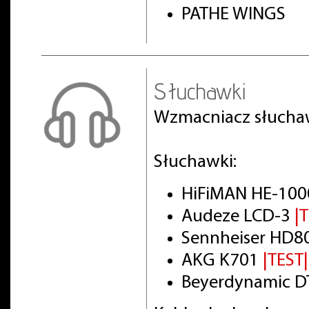
PATHE WINGS
Słuchawki
Wzmacniacz słuch
Słuchawki:
HiFiMAN HE-100
Audeze LCD-3
|
Sennheiser HD8
AKG K701
|TEST|
Beyerdynamic DT