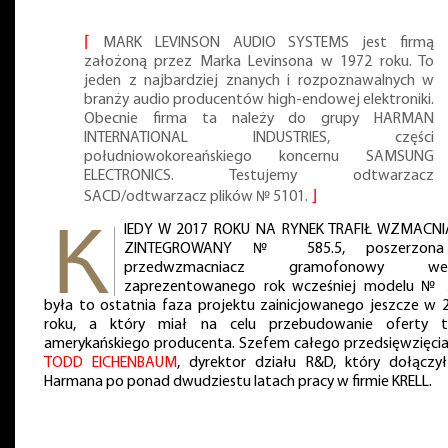
⌈
MARK LEVINSON AUDIO SYSTEMS jest firmą
założoną przez Marka Levinsona w 1972 roku. To
jeden z najbardziej znanych i rozpoznawalnych w
branży audio producentów high-endowej elektroniki.
Obecnie firma ta należy do grupy HARMAN
INTERNATIONAL INDUSTRIES, części
południowokoreańskiego koncernu SAMSUNG
ELECTRONICS. Testujemy odtwarzacz
SACD/odtwarzacz plików № 5101.
⌋
IEDY W 2017 ROKU NA RYNEK TRAFIŁ WZMACN
ZINTEGROWANY № 585.5, poszerzon
przedwzmacniacz gramofonowy wers
zaprezentowanego rok wcześniej modelu № 
była to ostatnia faza projektu zainicjowanego jeszcze w 
roku, a który miał na celu przebudowanie oferty 
amerykańskiego producenta. Szefem całego przedsięwzięcia
TODD EICHENBAUM
, dyrektor działu R&D, który dołączy
Harmana po ponad dwudziestu latach pracy w firmie KRELL.