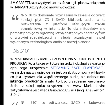
JIM GARRETT, starszy dyrektor ds. Strategii i planowania prod
w HARMAN Luxury Audio mówił wówczas:
№ 5101 to doskonałe rozwiązanie w zakresie odtwarz
kolekcji płyt CD i SACD, bibliotek audio, a t
odtwarzania z platform oferujących transm
strumieniową w internecie. To dla miłośników mu
pomost pomiędzy ogromną liczbą dostępnych nagrań cyfro
o wysokiej rozdzielczości a najlepiej brzmiącymi, najpięk
wykonanymi technologiami audio na naszej planecie.
| № 5101
W MATERIAŁACH ZAMIESZCZONYCH NA STRONIE INTERNET
PRODUCENTA, a także w tytule instrukcji obsługi zawarto p
opis tego urządzenia:
STREAMING SACD PLAYER/DAC
.
wszystkie nazwy opisowe nie jest on zbyt pomocny w klasyfika
co jest typowe dla współczesnego audio, ale
dobrze od
intencje producenta
: miało to być urządzenie wielofunkcy
Jedna z sekcji opisu urządzenia na www Marka Levin
zatytułowana jest więc
Elastyczność 3 w 1
(ang.
The Flexibili
3-in-1
):
№ 5101 to odtwarzacz SACD z ładowani