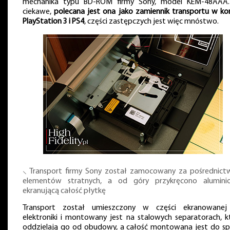
mechanika typu BD-ROM firmy Sony, model KEM-48AAA
ciekawe,
polecana jest ona jako zamiennik transportu w kon
PlayStation 3 i PS4
, części zastępczych jest więc mnóstwo.
⸜ Transport firmy Sony został zamocowany za pośrednic
elementów stratnych, a od góry przykręcono alumini
ekranującą całość płytkę
Transport został umieszczony w części ekranowane
elektroniki i montowany jest na stalowych separatorach, k
oddzielają go od obudowy, a całość montowana jest do s