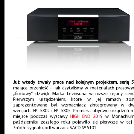
Już wtedy trwały prace nad kolejnym projektem, serią 
mającą przenieść – jak czytaliśmy w materiałach prasowy
„firmowy” dźwięk Marka Levinsona w niższe rejony cen
Pierwszym urządzeniem, które w jej ramach zost
zaprezentowane był wzmacniacz zintegrowany w d
wersjach: № 5802 i № 5805. Premiera obydwu urządzeń m
miejsce podczas wystawy
HIGH END 2019
w Monachium
październiku zeszłego roku pojawiło się pierwsze w tej s
źródło sygnału, odtwarzacz SACD № 5101.