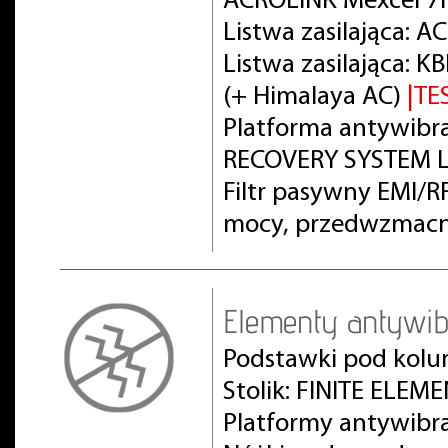
ACROLINK Mexcel 7
Listwa zasilająca: 
Listwa zasilająca:
(+ Himalaya AC)
|TE
Platforma antywibra
RECOVERY SYSTEM L
Filtr pasywny EMI/
mocy, przedwzmacn
Elementy antywib
Podstawki pod kolu
Stolik: FINITE ELEM
Platformy antywibr