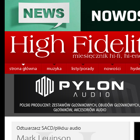
strona główna
muzyka
listy/porady
nowości
hyde
Odtwarzacz SACD/plików audio
Mark Levinson