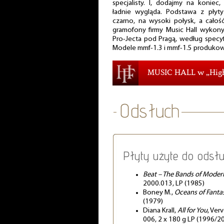
specjalisty. I, dodajmy na koniec
ładnie wygląda. Podstawa z płyt
czarno, na wysoki połysk, a całoś
gramofony firmy Music Hall wykony
Pro-Jecta pod Pragą, według specyfik
Modele mmf-1.3 i mmf-1.5 produkow
MUSIC HALL w „High 
Płyty użyte do odsłu
Beat – The Bands of Mode
2000.013, LP (1985)
Boney M.,
Oceans of Fanta
(1979)
Diana Krall,
All for You
, Ve
006, 2 x 180 g LP (1996/2