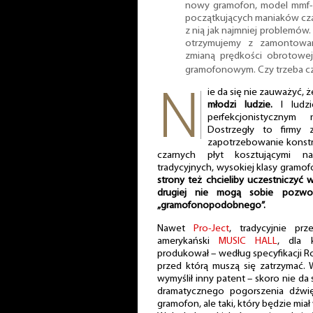
nowy gramofon, model mmf-1
początkujących maniaków czar
z nią jak najmniej problemów.
otrzymujemy z zamontowan
zmianą prędkości obrotowe
gramofonowym. Czy trzeba c
ie da się nie zauważyć, 
młodzi ludzie.
I ludzi
perfekcjonistyczny
Dostrzegły to firmy
zapotrzebowanie konstr
czarnych płyt kosztującymi n
tradycyjnych, wysokiej klasy gramo
strony też chcieliby uczestniczyć w
drugiej nie mogą sobie pozwo
„gramofonopodobnego”.
Nawet
Pro-Ject
, tradycyjnie pr
amerykański
MUSIC HALL
, dla 
produkował – według specyfikacji Ro
przed którą muszą się zatrzymać. W
wymyślił inny patent – skoro nie da
dramatycznego pogorszenia dźwię
gramofon, ale taki, który będzie miał