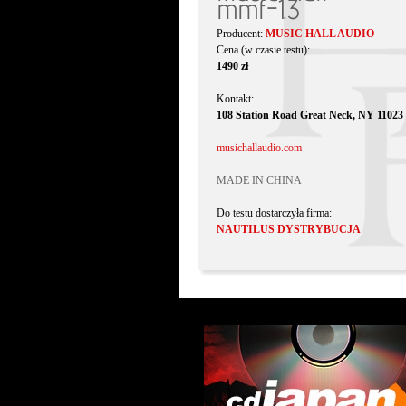
mmf-1.3
Producent:
MUSIC HALL AUDIO
Cena (w czasie testu):
1490 zł
Kontakt:
108 Station Road Great Neck, NY 11023
musichallaudio.com
MADE IN CHINA
Do testu dostarczyła firma:
NAUTILUS DYSTRYBUCJA