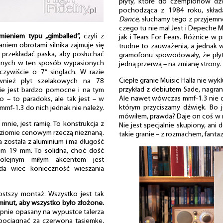
płyty, które do czempionów dźw
pochodząca z 1984 roku, skła
Dance
, słuchamy tego z przyjemn
czego tu nie ma! Jest i Depeche Mo
ieniem typu „gimballed”,
czyli z
jak i Tears For Fears. Różnice w 
iem obrotami silnika zajmuje się
trudne to zauważenia, a jednak 
c przekładać paska, aby posłuchać
gramofonu spowodowały, że płyt
zonych w ten sposób wypasionych
jedną przerwą – na zmianę strony.
zywiście o 7” singlach. W razie
Ciepłe granie Muisic Halla nie wykl
wnież płyt szelakowych na 78
przykład z debiutem Sade, nagran
e jest bardzo pomocne i na tym
Ale nawet wówczas mmf-1.3 nie d
– to paradoks, ale tak jest – w
którym przyciszamy dźwięk. Bo j
mf-1.3 do nich jednak nie należy.
mówiłem, prawda? Daje on coś w r
mnie, jest ramię. To konstrukcja z
Nie jest specjalnie skupiony, ani
oziomie cenowym rzeczą nieznaną.
takie granie – z rozmachem, fantaz
a została z aluminium i ma długość
m 19 mm. To solidna, choć dość
kolejnym miłym akcentem jest
da wiec konieczność wieszania
stszy montaż. Wszystko jest tak
minut, aby wszystko było złożone.
nie opasany na wypustce talerza
pociągnąć za czerwoną tasiemkę,