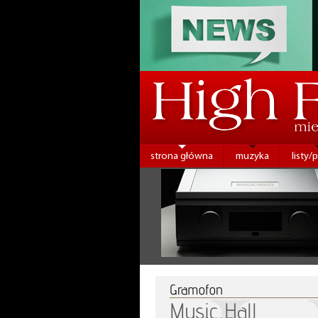
strona główna
muzyka
listy/
Gramofon
Music Hall