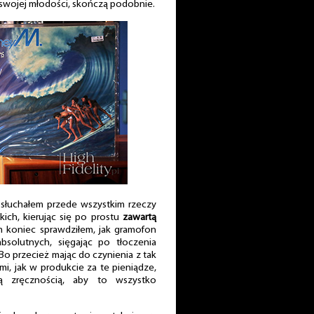
e swojej młodości, skończą podobnie.
słuchałem przede wszystkim rzeczy
skich, kierując się po prostu
zawartą
m koniec sprawdziłem, jak gramofon
bsolutnych, sięgając po tłoczenia
! Bo przecież mając do czynienia z tak
mi, jak w produkcie za te pieniądze,
ą zręcznością, aby to wszystko