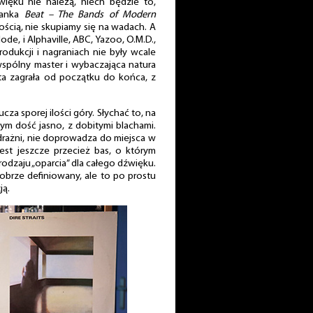
ięku nie należą, niech będzie to,
danka
Beat – The Bands of Modern
ością, nie skupiamy się na wadach. A
de, i Alphaville, ABC, Yazoo, O.M.D.,
produkcji i nagraniach nie były wcale
wspólny master i wybaczająca natura
a zagrała od początku do końca, z
ucza sporej ilości góry. Słychać to, na
ym dość jasno, z dobitymi blachami.
rażni, nie doprowadza do miejsca w
est jeszcze przecież bas, o którym
odzaju „oparcia” dla całego dźwięku.
 dobrze definiowany, ale to po prostu
ją.