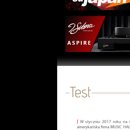
⌈
W styczniu 2017 roku na 
amerykańska firma MUSIC HAL