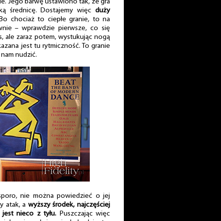
ie. Jego barwę ustawiono tak, że gra
ską średnicę. Dostajemy więc
duży
o chociaż to ciepłe granie, to na
wnie – wprawdzie pierwsze, co się
, ale zaraz potem, wystukując nogą
azana jest tu rytmiczność. To granie
ę nam nudzić.
t sporo, nie można powiedzieć o jej
y atak, a
wyższy środek, najczęściej
jest nieco z tyłu.
Puszczając więc