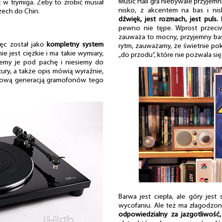
Music Hall gra niebywale przyjemn
 w trymiga. Żeby to zrobić musiał
nisko, z akcentem na bas i ni
zech do Chin.
dźwięk, jest rozmach, jest puls.
B
pewno nie tępe. Wprost przeci
zauważa to mocny, przyjemny bas
ęc został jako
kompletny system
rytm, zauważamy, że świetnie pok
e jest ciężkie i ma takie wymiary,
„do przodu”, które nie pozwala si
rzemy je pod pachę i niesiemy do
ury, a także opis mówią wyraźnie,
nową generacją gramofonów tego
Barwa jest ciepła, ale góry jes
wycofaniu. Ale też ma złagodzon
odpowiedzialny za jazgotliwość, 