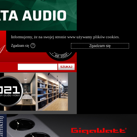
pl
|
en
Informujemy, że na swojej stronie www używamy plików cookies.
Zgadzam się
?