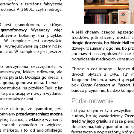
 gramofon z założoną fabrycznie
chnica AT3600L, czyli niedroga,
i.
.3 jest gramofonem, z którym
gramofonowy.
Wystarczy więc
A jeśli chcemy czegoś lepszego
aktywne kolumny (na przykład
trzasków, jeśli chcemy dostać 
ę. W komplecie jest oczywiście
drogie tłoczenia, bo Music Hall t
e i wyregulowane są cztery nóżki
dźwięk rozumiany ogólnie, bo przec
n stoi. W komplecie jest jeszcze
ani nawet szczegółowość nie 
ograniczenia niedrogich konstrukcj
ło poczynienia oszczędności w
Chodzi o coś innego – lepsze tł
aluminiowym, lekkim odlewem, ale
dwóch płytach z ORG, 12” maxi
 niż płyta LP. Dociąża go nieco, a
Tangerine Dream, a nawet specjal
, gruba, gumowa mata. I teraz –
box
Oscar Peterson in Person
, 
strukcje, na przykład Tesli, z lat
bardzo przyjemnie, bardzo kompet
ia te powracają w nowym wydaniu,
Podsumowanie
nkcjonalnościami.
kże dlatego, że gramofon, jeśli
I chyba o tym w tym wszystkim
pomniany
przedwzmacniacz można
cudów, bo się zawiedziemy.
Ocze
ylnej ściance, a wkładkę wymienić
treści w jego graniu,
a nasze pieni
 sposób gramofon o większej
do złożenia, ładny gramofon od sp
 z marketu, i to od audiofilskiego
fantastycznie wyposażony, który 