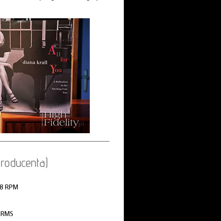
roducenta)
78 RPM
z RMS