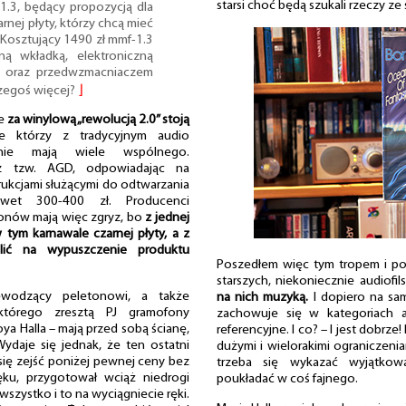
starsi choć będą szukali rzeczy z
.3, będący propozycją dla
nej płyty, którzy chcą mieć
 Kosztujący 1490 zł mmf-1.3
ą wkładką, elektroniczną
j oraz przedwzmacniaczem
zegoś więcej?
⌋
że
za winylową „rewolucją 2.0” stoją
e którzy z tradycyjnym audio
m nie mają wiele wspólnego.
 z tzw. AGD, odpowiadając na
ukcjami służącymi do odtwarzania
awet 300-400 zł. Producenci
fonów mają więc zgryz, bo
z jednej
 tym karnawale czarnej płyty, a z
lić na wypuszczenie produktu
Poszedłem więc tym tropem i po
starszych, niekoniecznie audiofil
zewodzący peletonowi, a także
na nich muzyką.
I dopiero na sa
którego zresztą PJ gramofony
zachowuje się w kategoriach a
ya Halla – mają przed sobą ścianę,
referencyjne. I co? – I jest dobrze
ydaje się jednak, że ten ostatni
dużymi i wielorakimi ograniczenia
 się zejść poniżej pewnej ceny bez
trzeba się wykazać wyjątkow
ku, przygotował wciąż niedrogi
poukładać w coś fajnego.
 wszystko i to na wyciągniecie ręki.