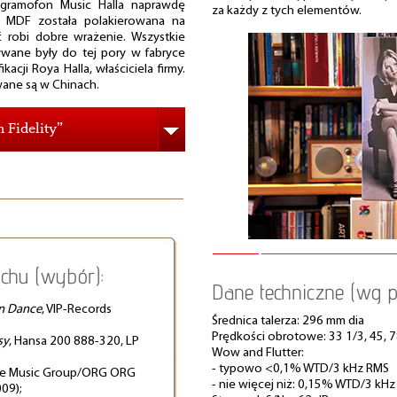
, gramofon Music Halla naprawdę
za każdy z tych elementów.
y MDF została polakierowana na
ć robi dobre wrażenie. Wszystkie
wane były do tej pory w fabryce
acji Roya Halla, właściciela firmy.
ane są w Chinach.
Fidelity”
chu (wybór):
Dane techniczne (wg p
rn Dance
, VIP-Records
Średnica talerza: 296 mm dia
Prędkości obrotowe: 33 1/3, 45, 
sy
, Hansa 200 888-320, LP
Wow and Flutter:
- typowo <0,1% WTD/3 kHz RMS
rve Music Group/ORG ORG
- nie więcej niż: 0,15% WTD/3 kH
009);