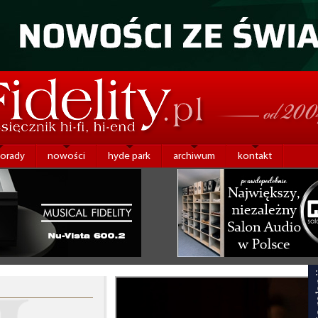
porady
nowości
hyde park
archiwum
kontakt