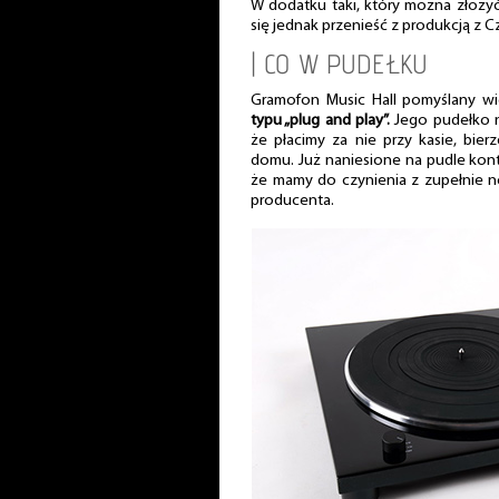
W dodatku taki, który można złożyć
się jednak przenieść z produkcją z C
| CO W PUDEŁKU
Gramofon Music Hall pomyślany wi
typu „plug and play”.
Jego pudełko ni
że płacimy za nie przy kasie, bie
domu. Już naniesione na pudle kont
że mamy do czynienia z zupełnie 
producenta.