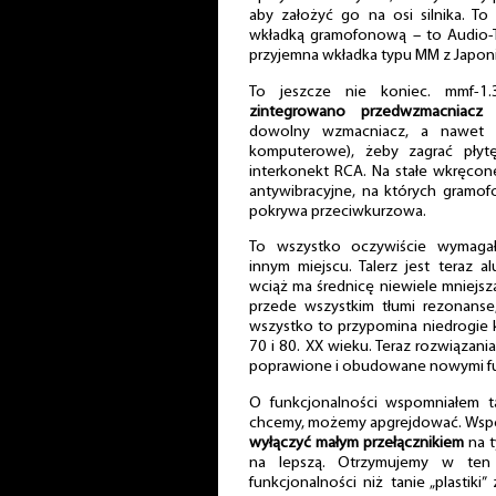
aby założyć go na osi silnika. To
wkładką gramofonową – to Audio-Te
przyjemna wkładka typu MM z Japoni
To jeszcze nie koniec. mmf-1
zintegrowano przedwzmacniacz 
dowolny wzmacniacz, a nawet 
komputerowe), żeby zagrać płyt
interkonekt RCA. Na stałe wkręcon
antywibracyjne, na których gramofo
pokrywa przeciwkurzowa.
To wszystko oczywiście wymaga
innym miejscu. Talerz jest teraz 
wciąż ma średnicę niewiele mniejszą
przede wszystkim tłumi rezonanse
wszystko to przypomina niedrogie kon
70 i 80. XX wieku. Teraz rozwiązan
poprawione i obudowane nowymi fu
O funkcjonalności wspomniałem ta
chcemy, możemy apgrejdować. Ws
wyłączyć małym przełącznikiem
na t
na lepszą. Otrzymujemy w ten
funkcjonalności niż tanie „plastiki”