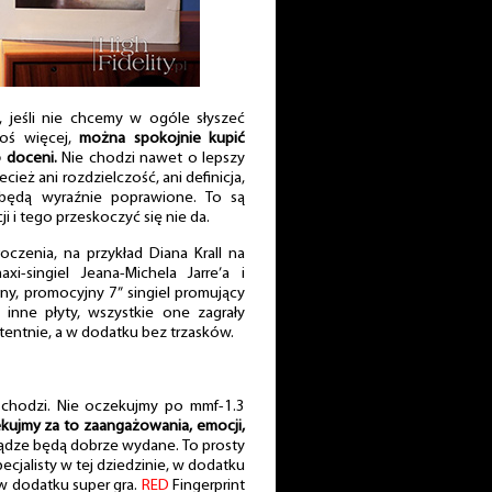
, jeśli nie chcemy w ogóle słyszeć
coś więcej,
można spokojnie kupić
o doceni.
Nie chodzi nawet o lepszy
ież ani rozdzielczość, ani definicja,
będą wyraźnie poprawione. To są
i i tego przeskoczyć się nie da.
oczenia, na przykład Diana Krall na
-singiel Jeana-Michela Jarre’a i
ny, promocyjny 7” singiel promujący
i inne płyty, wszystkie one zagrały
entnie, a w dodatku bez trzasków.
 chodzi. Nie oczekujmy po mmf-1.3
kujmy za to zaangażowania, emocji,
ądze będą dobrze wydane. To prosty
ecjalisty w tej dziedzinie, w dodatku
w dodatku super gra.
RED
Fingerprint