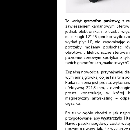
To wciąż
gramofon paskowy, z ram
zawieszeniem kardanowym. Sterowan
jednak elektronika, nie trzeba wię
maxi-singli 12” 45 rpm lub wytłoc
wydań płyt LP, nie zapominając oc
potrzeby możemy posłuchać ró
obrotów… Elektroniczne sterowani
poziomie cenowym spotykane tylko 
tanich gramofonach „marketowych”. m
Zupełną nowością, przynajmniej dla 
wymienną główką, co jest na tym p
Rurka ramienia jest prosta, wykonan
efektywną 221,5 mm, z overhangie
prosta konstrukcja, w której 
magnetyczny antyskating – odpa
ciężarka.
Bo tu w ogóle chodzi o jak najpro
przygotowane, aby
wystarczyło 10 
Nawet pasek napędowy został wstęp
i przymocowany tak, że wystarczy 