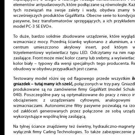
elementów antyudarowych, które podłączane są równolegle. Ka
tych rozwiązań ma swoje zalety i wady, obydwa znamy t
wcześniejszych produktów GigaWatta. Obecne serie to kondycj
pasywne, bez transformatorów sprzęgających, a ich przykładem
model PC-3 SE EVO+.
To duże, bardzo solidnie zbudowane urządzenie, które wygląd
wzmacniacz mocy. Przednią ściankę wykonano z aluminium, a 
centrum umieszczono akrylowy insert, pod którym w
trzyelementowy wyświetlacz typu LED. Odczytamy na nim nap
zasilające. Front może mieć kolor czarny lub srebrny, a wyświetla
kolor biały – typowy dla wersji specjalnych tego producenta. R
obudowy w obydwu przypadkach jest czarna.
Testowany model różni się od flagowego przede wszystkim
i
gniazdek – tutaj mamy ich sześć,
połączonych w trzy pary. Gniazd
produkowane są na zamówienie firmy GigaWatt (model Schuk
040). Poszczególne pary są optymalizowane do pracy z nieco 
obciążeniem: z urządzeniami cyfrowymi, analogowymi 
wzmacniaczami. Autonomiczne filtry pasywne pozwalają na izo
od zakłóceń generowanych przez połączone ze sobą urządz
wykorzystujące wspólną linię zasilającą.
Na tylnej ściance znajdziemy też świetny, hydrauliczno-magnet
wyłącznik firmy Carling Technologies. To także zabezpieczenie 