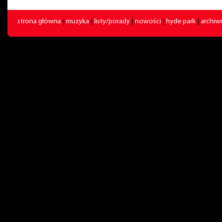
strona główna
|
muzyka
|
listy/porady
|
nowości
|
hyde park
|
archi