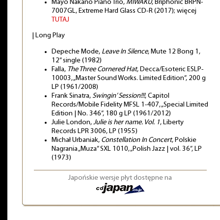
Mayo Nakano Piano Trio,
MIWAKU
, Briphonic BRPN-
7007GL, Extreme Hard Glass CD-R (2017); więcej
TUTAJ
| Long Play
Depeche Mode,
Leave In Silence
, Mute 12 Bong 1,
12” single (1982)
Falla,
The Three Cornered Hat
, Decca/Esoteric ESLP-
10003, „Master Sound Works. Limited Edition”, 200 g
LP (1961/2008)
Frank Sinatra,
Swingin’ Session!!!
, Capitol
Records/Mobile Fidelity MFSL 1-407, „Special Limited
Edition | No. 346”, 180 g LP (1961/2012)
Julie London,
Julie is her name. Vol. 1
, Liberty
Records LPR 3006, LP (1955)
Michał Urbaniak,
Constellation In Concert
, Polskie
Nagrania „Muza” SXL 1010, „Polish Jazz | vol. 36”, LP
(1973)
Japońskie wersje płyt dostępne na