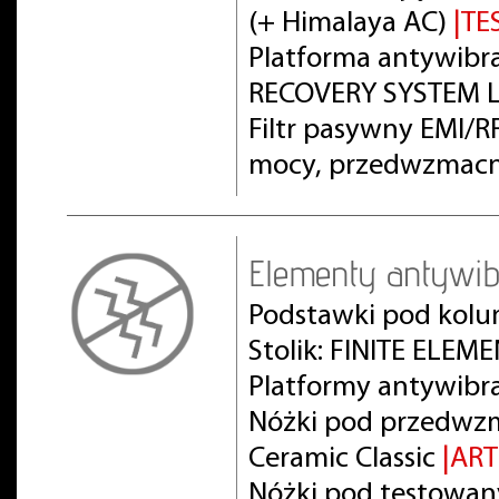
(+ Himalaya AC)
|TE
Platforma antywibra
RECOVERY SYSTEM L
Filtr pasywny EMI/
mocy, przedwzmacn
Elementy antywib
Podstawki pod kolu
Stolik: FINITE ELEM
Platformy antywibr
Nóżki pod przedwz
Ceramic Classic
|AR
Nóżki pod testowan