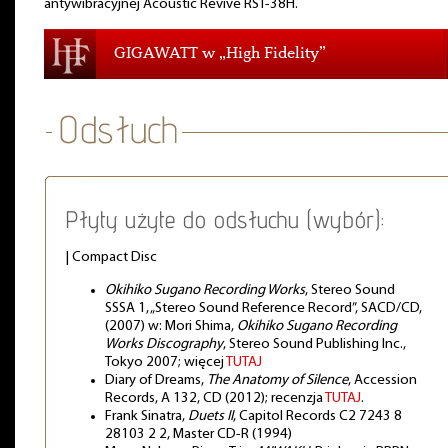
antywibracyjnej Acoustic Revive RST-38H.
GIGAWATT w „High Fidelity”
Płyty użyte do odsłuchu (wybór):
| Compact Disc
Okihiko Sugano Recording Works
, Stereo Sound
SSSA 1, „Stereo Sound Reference Record”, SACD/CD,
(2007) w: Mori Shima,
Okihiko Sugano Recording
Works Discography
, Stereo Sound Publishing Inc.,
Tokyo 2007; więcej
TUTAJ
Diary of Dreams,
The Anatomy of Silence
, Accession
Records, A 132, CD (2012); recenzja
TUTAJ
.
Frank Sinatra,
Duets II
, Capitol Records ‎C2 7243 8
28103 2 2, Master CD-R (1994)