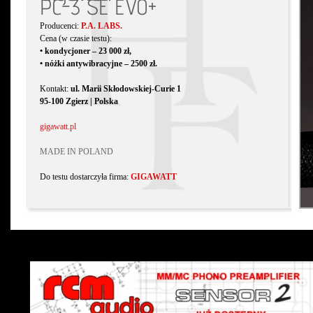
PC-3 SE EVO+
Producenci:
P.A. LABS.
Cena (w czasie testu):
• kondycjoner – 23 000 zł,
• nóżki antywibracyjne – 2500 zł.
Kontakt:
ul. Marii Skłodowskiej-Curie 1
95-100 Zgierz | Polska
gigawatt.pl
MADE IN POLAND
Do testu dostarczyła firma:
GIGAWATT