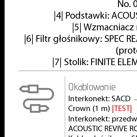
No. 
|4| Podstawki: ACOU
|5| Wzmacniacz
|6| Filtr głośnikowy: SPE
(pro
|7| Stolik: FINITE E
Okablowanie
Interkonekt: SACD 
Crown (1 m)
|TEST|
Interkonekt: prze
ACOUSTIC REVIVE RC