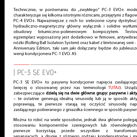
Technicznie, w porównaniu do „zwykłego” PC-3 EVO+ mode
charakteryzuje się kilkoma istotnymi różnicami, przejętymi z flag
PC-4 EVO+. Najważniejsze z nich to: srebrzone szyny dystrybuc
hydrauliczno-magnetyczny główny wyłącznik i solidne wytłum
obudowy bitumiczno-polimerowym kompozytem. Testo
egzemplarz wyposażony jest dodatkowo w firmowe, antywibra
nóżki (Rolling Ball Isolation System) oraz kabel z limitowanej serii -
Anniversary Edition, taki sam jaki dołączany będzie do jubileus
wersji kondycjonera PC-1 EVO. AS
| PC-3 SE EVO+
PC-3 SE EVO+ to pasywny kondycjoner napięcia zasilająceg
(więcej o stosowanej przez nas terminologii
TUTAJ
). Urząd
zabezpieczające
dzielą się na dwie główne grupy: pasywne i ak
– te ostatnie generują idealną sinusoidę lub ją w sposób ak
poprawiają, te pierwsze starają się oczyścić sinusoidę nap
zasilającego pobieranego z gniazdka ściennego w sposób pasywn
Można to robić na wiele sposobów, jednak dwa główne polega
stosowaniu komponentów szeregowych lub równoległych
pierwsze korzystają przede wszystkim z transformat
separujących, a drugie z różnego rodzaju kondensatorów i i