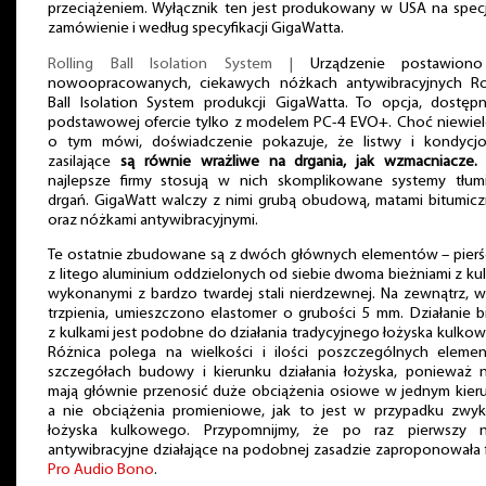
przeciążeniem. Wyłącznik ten jest produkowany w USA na spec
zamówienie i według specyfikacji GigaWatta.
Rolling Ball Isolation System |
Urządzenie postawion
nowoopracowanych, ciekawych nóżkach antywibracyjnych Rol
Ball Isolation System produkcji GigaWatta. To opcja, dostę
podstawowej ofercie tylko z modelem PC-4 EVO+. Choć niewiel
o tym mówi, doświadczenie pokazuje, że listwy i kondycjo
zasilające
są równie wrażliwe na drgania, jak wzmacniacze.
najlepsze firmy stosują w nich skomplikowane systemy tłum
drgań. GigaWatt walczy z nimi grubą obudową, matami bitumic
oraz nóżkami antywibracyjnymi.
Te ostatnie zbudowane są z dwóch głównych elementów – pierś
z litego aluminium oddzielonych od siebie dwoma bieżniami z ku
wykonanymi z bardzo twardej stali nierdzewnej. Na zewnątrz, 
trzpienia, umieszczono elastomer o grubości 5 mm. Działanie b
z kulkami jest podobne do działania tradycyjnego łożyska kulko
Różnica polega na wielkości i ilości poszczególnych eleme
szczegółach budowy i kierunku działania łożyska, ponieważ 
mają głównie przenosić duże obciążenia osiowe w jednym kier
a nie obciążenia promieniowe, jak to jest w przypadku zwy
łożyska kulkowego. Przypomnijmy, że po raz pierwszy n
antywibracyjne działające na podobnej zasadzie zaproponowała 
Pro Audio Bono
.