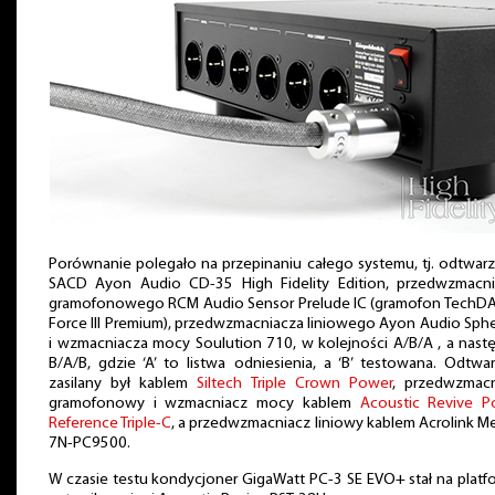
Porównanie polegało na przepinaniu całego systemu, tj. odtwar
SACD Ayon Audio CD-35 High Fidelity Edition, przedwzmacni
gramofonowego RCM Audio Sensor Prelude IC (gramofon TechDA
Force III Premium), przedwzmacniacza liniowego Ayon Audio Spheri
i wzmacniacza mocy Soulution 710, w kolejności A/B/A , a nast
B/A/B, gdzie ‘A’ to listwa odniesienia, a ‘B’ testowana. Odtwa
zasilany był kablem
Siltech Triple Crown Power
, przedwzmacn
gramofonowy i wzmacniacz mocy kablem
Acoustic Revive P
Reference Triple-C
, a przedwzmacniacz liniowy kablem Acrolink M
7N-PC9500.
W czasie testu kondycjoner GigaWatt PC-3 SE EVO+ stał na platf