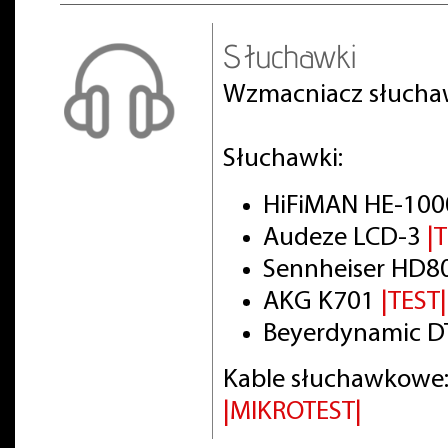
Słuchawki
Wzmacniacz słuch
Słuchawki:
HiFiMAN HE-100
Audeze LCD-3
|
Sennheiser HD8
AKG K701
|TEST|
Beyerdynamic DT
Kable słuchawkowe:
|MIKROTEST|