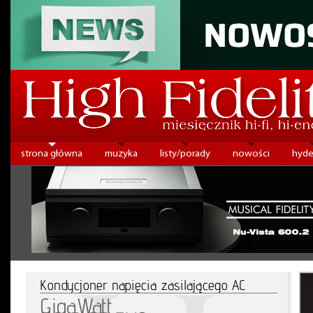
strona główna
muzyka
listy/porady
nowości
hyde
Kondycjoner napięcia zasilającego AC
GigaWatt