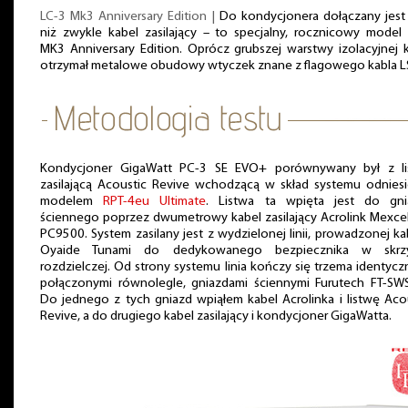
LC-3 Mk3 Anniversary Edition |
Do kondycjonera dołączany jest
niż zwykle kabel zasilający – to specjalny, rocznicowy model
MK3 Anniversary Edition. Oprócz grubszej warstwy izolacyjnej 
otrzymał metalowe obudowy wtyczek znane z flagowego kabla L
Kondycjoner GigaWatt PC-3 SE EVO+ porównywany był z li
zasilającą Acoustic Revive wchodzącą w skład systemu odniesi
modelem
RPT-4eu Ultimate
. Listwa ta wpięta jest do gni
ściennego poprzez dwumetrowy kabel zasilający Acrolink Mexce
PC9500. System zasilany jest z wydzielonej linii, prowadzonej k
Oyaide Tunami do dedykowanego bezpiecznika w skrz
rozdzielczej. Od strony systemu linia kończy się trzema identycz
połączonymi równolegle, gniazdami ściennymi Furutech FT-SWS
Do jednego z tych gniazd wpiąłem kabel Acrolinka i listwę Aco
Revive, a do drugiego kabel zasilający i kondycjoner GigaWatta.