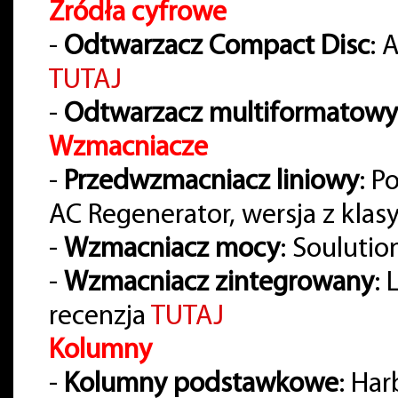
Źródła cyfrowe
-
Odtwarzacz Compact Disc
: 
TUTAJ
-
Odtwarzacz multiformatowy
Wzmacniacze
-
Przedwzmacniacz liniowy
: P
AC Regenerator, wersja z klas
-
Wzmacniacz mocy
: Soulutio
-
Wzmacniacz zintegrowany
:
recenzja
TUTAJ
Kolumny
-
Kolumny podstawkowe
: Ha