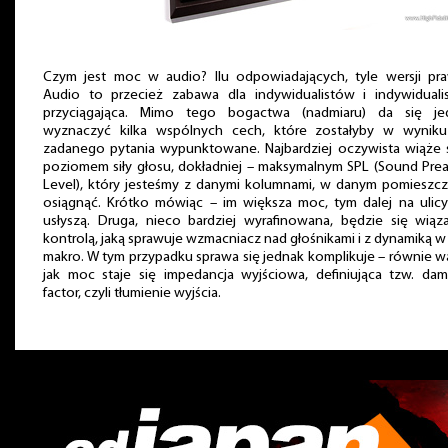
Czym jest moc w audio? Ilu odpowiadających, tyle wersji pra
Audio to przecież zabawa dla indywidualistów i indywiduali
przyciągająca. Mimo tego bogactwa (nadmiaru) da się je
wyznaczyć kilka wspólnych cech, które zostałyby w wyniku
zadanego pytania wypunktowane. Najbardziej oczywista wiąże s
poziomem siły głosu, dokładniej – maksymalnym SPL (Sound Pre
Level), który jesteśmy z danymi kolumnami, w danym pomieszcz
osiągnąć. Krótko mówiąc – im większa moc, tym dalej na ulicy
usłyszą. Druga, nieco bardziej wyrafinowana, będzie się wiąz
kontrolą, jaką sprawuje wzmacniacz nad głośnikami i z dynamiką w 
makro. W tym przypadku sprawa się jednak komplikuje – równie 
jak moc staje się impedancja wyjściowa, definiująca tzw. dam
factor, czyli tłumienie wyjścia.