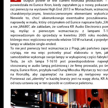
output power of the current Kronzilla production.” –
powiedziała mi Eunice Kron, kiedy zapytałem ją o nowy, pokaza
raz pierwszy na wystawie High End 2013 w Monachium, wzmacnia
charakterystycznymi, krwistoczerwonymi elementami wykończe
Niewiele to, choć ukierunkowuje ewentualne poszukiwania.
naprawdę w mailu, który otrzymałem od Eunice napisane było „SX
a nie „VA680”, ale zakładam, że szefowa KR Audio Electronics pom
się, myśląc o pierwszym wzmacniaczu z lampami T-1
wprowadzonym do sprzedaży w kwietniu 2005 roku modelu
którego moc wyjściowa wynosiła właśnie 50 W na kanał, z pojedy
lampy w układzie single-ended.
To nie jest pierwszy test wzmacniacza z Pragi, jaki państwo za
czytają, nie ma więc potrzeby pisać elaboratu o tym, ja
samodzielnie wykonuje swoje lampy w wykupionej części fabryki
Tesla, że ich lampa T-1610 jest prawdopodobnie najwięk
stosowaną w audio lampą próżniową i że firmę prowadzi, po śm
męża, Eunice Kron, przybyła nad Dunaj Włoszka. Wystarczy też rzu
na Kronzillę, aby zapamiętać na zawsze jej nietypowy wyg
Ponieważ zaś „identity” w każdej branży jest na wagę złota, KR 
od razu ustawia się w ten sposób w czołówce peletonu.