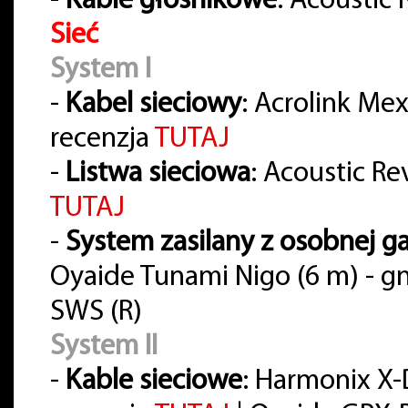
-
Kable głośnikowe
: Acoustic
Sieć
System I
-
Kabel sieciowy
: Acrolink Me
recenzja
TUTAJ
-
Listwa sieciowa
: Acoustic Re
TUTAJ
-
System zasilany z osobnej ga
Oyaide Tunami Nigo (6 m) - gn
SWS (R)
System II
-
Kable sieciowe
: Harmonix X