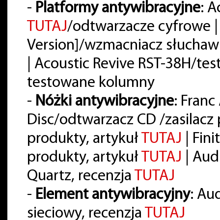
-
Platformy antywibracyjne
: A
TUTAJ
/odtwarzacze cyfrowe |
Version]/wzmacniacz słuchaw
| Acoustic Revive RST-38H/t
testowane kolumny
-
Nóżki antywibracyjne
: Franc
Disc/odtwarzacz CD /zasilac
produkty, artykuł
TUTAJ
| Fin
produkty, artykuł
TUTAJ
| Aud
Quartz, recenzja
TUTAJ
-
Element antywibracyjny
: Au
sieciowy, recenzja
TUTAJ