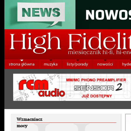
strona główna
muzyka
listy/porady
nowości
hyde
Wzmacniacz
mocy