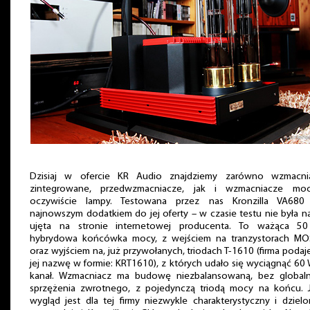
Dzisiaj w ofercie KR Audio znajdziemy zarówno wzmacni
zintegrowane, przedwzmacniacze, jak i wzmacniacze moc
oczywiście lampy. Testowana przez nas Kronzilla VA680 
najnowszym dodatkiem do jej oferty – w czasie testu nie była 
ujęta na stronie internetowej producenta. To ważąca 50
hybrydowa końcówka mocy, z wejściem na tranzystorach MO
oraz wyjściem na, już przywołanych, triodach T-1610 (firma podaj
jej nazwę w formie: KRT1610), z których udało się wyciągnąć 60
kanał. Wzmacniacz ma budowę niezbalansowaną, bez global
sprzężenia zwrotnego, z pojedynczą triodą mocy na końcu. 
wygląd jest dla tej firmy niezwykle charakterystyczny i dziel