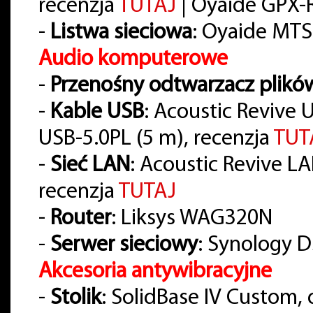
recenzja
TUTAJ
| Oyaide GPX-R 
-
Listwa sieciowa
: Oyaide MTS
Audio komputerowe
-
Przenośny odtwarzacz plikó
-
Kable USB
: Acoustic Revive 
USB-5.0PL (5 m), recenzja
TUT
-
Sieć LAN
: Acoustic Revive LAN-
recenzja
TUTAJ
-
Router
: Liksys WAG320N
-
Serwer sieciowy
: Synology D
Akcesoria antywibracyjne
-
Stolik
: SolidBase IV Custom,