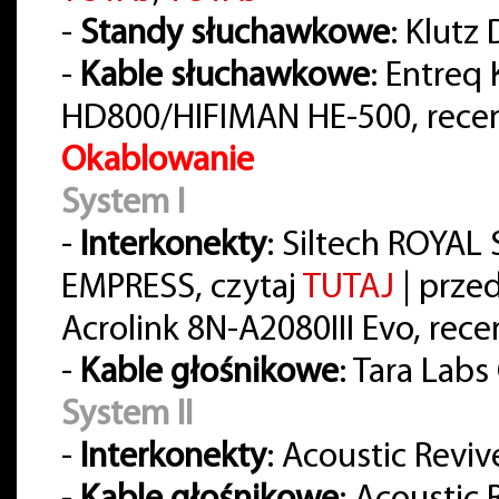
-
Standy słuchawkowe
: Klutz
-
Kable słuchawkowe
: Entreq
HD800/HIFIMAN HE-500, rece
Okablowanie
System I
-
Interkonekty
: Siltech ROYA
EMPRESS, czytaj
TUTAJ
| prze
Acrolink 8N-A2080III Evo, rece
-
Kable głośnikowe
: Tara Lab
System II
-
Interkonekty
: Acoustic Reviv