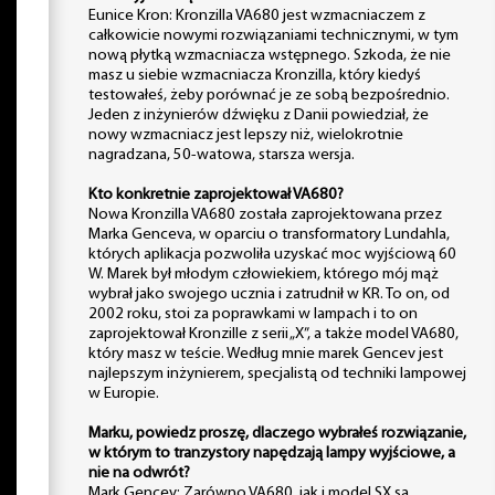
Eunice Kron: Kronzilla VA680 jest wzmacniaczem z
całkowicie nowymi rozwiązaniami technicznymi, w tym
nową płytką wzmacniacza wstępnego. Szkoda, że nie
masz u siebie wzmacniacza Kronzilla, który kiedyś
testowałeś, żeby porównać je ze sobą bezpośrednio.
Jeden z inżynierów dźwięku z Danii powiedział, że
nowy wzmacniacz jest lepszy niż, wielokrotnie
nagradzana, 50-watowa, starsza wersja.
Kto konkretnie zaprojektował VA680?
Nowa Kronzilla VA680 została zaprojektowana przez
Marka Genceva, w oparciu o transformatory Lundahla,
których aplikacja pozwoliła uzyskać moc wyjściową 60
W. Marek był młodym człowiekiem, którego mój mąż
wybrał jako swojego ucznia i zatrudnił w KR. To on, od
2002 roku, stoi za poprawkami w lampach i to on
zaprojektował Kronzille z serii „X”, a także model VA680,
który masz w teście. Według mnie marek Gencev jest
najlepszym inżynierem, specjalistą od techniki lampowej
w Europie.
Marku, powiedz proszę, dlaczego wybrałeś rozwiązanie,
w którym to tranzystory napędzają lampy wyjściowe, a
nie na odwrót?
Mark Gencev: Zarówno VA680, jak i model SX są