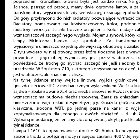
poprzednimi Kronzillami. Główna bryła jest bardzo niska. Na g
ściance, patrząc od przodu, mamy dwie ogromne lampy, a za 
transformatory wyjściowe, każdy we własnej, ekranującej obud
Od góry przykręcono do nich radiatory, pozwalające wytracać ci
Radiatory pomalowano na krwistoczerwony kolor, podobnie
radiatory tworzące ścianki boczne urządzenia. Kolor nadaje c
wzmacniaczowi szczególnego wyglądu. Mojemu synowi, który k
lampy McIntosha bardzo się spodobał. Za transformato
wyjściowymi umieszczono jedną, ale większą, obudowę z zasila
Z tyłu wycięto w niej otwory, przez które tłoczone jest z wew
powietrze – jego obieg wymuszany jest przez wiatraczek. Tr
powiedzieć, że trochę go słychać, szczególnie jeśli siedzimy b
urządzenia. W Soulution 710, z którego korzystam na co dzień, 
jest wiatraczek, ale znacznie cichszy.
Na tylnej ściance mamy wejścia liniowe, wyjścia głośnikowe 
gniazdo sieciowe IEC z mechanicznym wyłącznikiem. Wejścia li
są dwa – zbalansowane XLR oraz niezbalansowane RCA. Jak mówi
wzmacniacz ma budowę niezbalansowaną. Zaraz za gniazdami
umieszczono więc układ desymetryzujący. Gniazda głośnikow
klasyczne, złocone WBT, po jednej parze na kanał, z wyjś
zoptymalizowanym dla jednego z dwóch obciążeń – 4 lub 
Wybraną impedancję zmieniamy złoconą zworą, ukrytą pod klapk
tylnej ściance.
Lampa T-1610 to opracowanie autorskie KR Audio. To bezpośre
żarzona trioda o potężnej mocy i napięciu zasilania 400 V. Jej wy