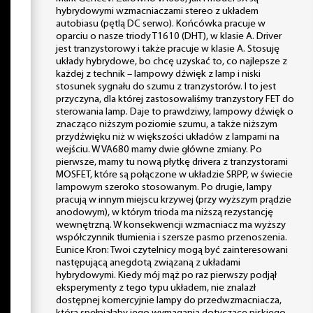
hybrydowymi wzmacniaczami stereo z układem
autobiasu (pętlą DC serwo). Końcówka pracuje w
oparciu o nasze triody T1610 (DHT), w klasie A. Driver
jest tranzystorowy i także pracuje w klasie A. Stosuję
układy hybrydowe, bo chcę uzyskać to, co najlepsze z
każdej z technik – lampowy dźwięk z lamp i niski
stosunek sygnału do szumu z tranzystorów. I to jest
przyczyna, dla której zastosowaliśmy tranzystory FET do
sterowania lamp. Daje to prawdziwy, lampowy dźwięk o
znacząco niższym poziomie szumu, a także niższym
przydźwięku niż w większości układów z lampami na
wejściu. W VA680 mamy dwie główne zmiany. Po
pierwsze, mamy tu nową płytkę drivera z tranzystorami
MOSFET, które są połączone w układzie SRPP, w świecie
lampowym szeroko stosowanym. Po drugie, lampy
pracują w innym miejscu krzywej (przy wyższym prądzie
anodowym), w którym trioda ma niższą rezystancję
wewnętrzną. W konsekwencji wzmacniacz ma wyższy
współczynnik tłumienia i szersze pasmo przenoszenia.
Eunice Kron: Twoi czytelnicy mogą być zainteresowani
następującą anegdotą związaną z układami
hybrydowymi. Kiedy mój mąż po raz pierwszy podjął
eksperymenty z tego typu układem, nie znalazł
dostępnej komercyjnie lampy do przedwzmacniacza,