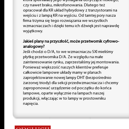
która spełniałaby jego wymagania dotyczące niskiego,
czy nawet braku, mikrofonowania. Dlatego też
opracował dla KR układ hybrydowy z tranzystorami na
wejściu i z lampą KR na wyjściu. Od tamtej pory nasza
firma trzyma się tego rozwiązania we wszystkich
wzmacniaczach i dzięki temu ich dźwięk jest naprawdę
wyjątkowy.
Jakieś plany na przyszłość, może przetwornik cyfrowo-
analogowy?
Jeśli chodzi o D/A, to we wzmacniaczu SXI mieliśmy
płytkę przetwornika D/A. Ze względu na małe
zainteresowanie rynku, zaprzestaliśmy jej montowania.
Ponieważ większość naszych klientów preferuje
całkowicie lampowe układy mamy w planach
zaprojektowanie nowej lampy DHT (bezpośrednio
żarzonej triody) dla sekcji przedwzmacniacza i chcemy
zaproponować urządzenie od początku do końca
lampowe, oparte wyłącznie na lampach naszej
produkcji, włączając w to lampy w prostowniku
napięcia.