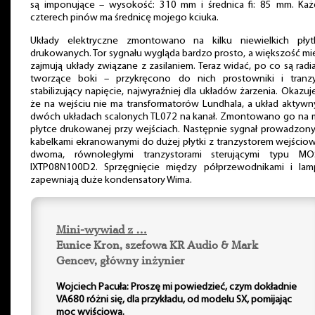
są imponujące – wysokość: 310 mm i średnica fi: 85 mm. Każ
czterech pinów ma średnicę mojego kciuka.
Układy elektryczne zmontowano na kilku niewielkich płyt
drukowanych. Tor sygnału wygląda bardzo prosto, a większość mi
zajmują układy związane z zasilaniem. Teraz widać, po co są radi
tworzące boki – przykręcono do nich prostowniki i tranzy
stabilizujący napięcie, najwyraźniej dla układów żarzenia. Okazuje
że na wejściu nie ma transformatorów Lundhala, a układ aktywn
dwóch układach scalonych TL072 na kanał. Zmontowano go na m
płytce drukowanej przy wejściach. Następnie sygnał prowadzony
kabelkami ekranowanymi do dużej płytki z tranzystorem wejścio
dwoma, równoległymi tranzystorami sterującymi typu MO
IXTP08N100D2. Sprzęgnięcie między półprzewodnikami i lam
zapewniają duże kondensatory Wima.
Mini-wywiad z …
Eunice Kron, szefowa KR Audio & Mark
Gencev, główny inżynier
Wojciech Pacuła: Proszę mi powiedzieć, czym dokładnie
VA680 różni się, dla przykładu, od modelu SX, pomijając
moc wyjściową.