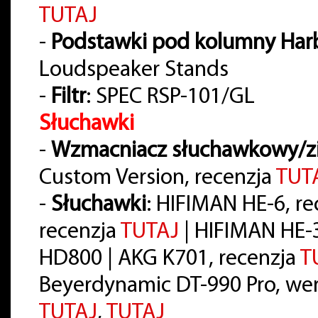
TUTAJ
-
Podstawki pod kolumny Har
Loudspeaker Stands
-
Filtr
: SPEC RSP-101/GL
Słuchawki
-
Wzmacniacz słuchawkowy/z
Custom Version, recenzja
TUT
-
Słuchawki
: HIFIMAN HE-6, r
recenzja
TUTAJ
| HIFIMAN HE-
HD800 | AKG K701, recenzja
T
Beyerdynamic DT-990 Pro, wer
TUTAJ
,
TUTAJ