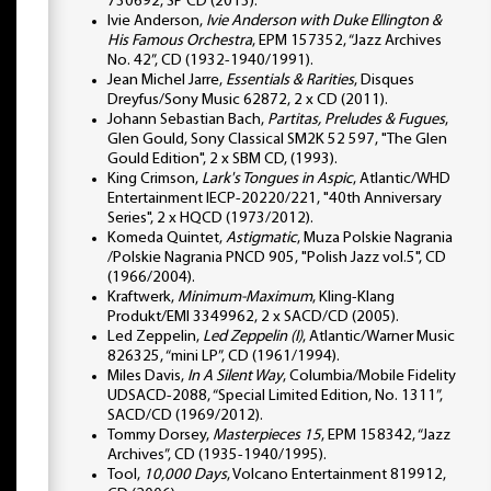
730692, SP CD (2013).
Ivie Anderson,
Ivie Anderson with Duke Ellington &
His Famous Orchestra
, EPM 157352, “Jazz Archives
No. 42”, CD (1932-1940/1991).
Jean Michel Jarre,
Essentials & Rarities
, Disques
Dreyfus/Sony Music 62872, 2 x CD (2011).
Johann Sebastian Bach,
Partitas, Preludes & Fugues
,
Glen Gould, Sony Classical SM2K 52 597, "The Glen
Gould Edition", 2 x SBM CD, (1993).
King Crimson,
Lark's Tongues in Aspic
, Atlantic/WHD
Entertainment IECP-20220/221, "40th Anniversary
Series", 2 x HQCD (1973/2012).
Komeda Quintet,
Astigmatic
, Muza Polskie Nagrania
/Polskie Nagrania PNCD 905, "Polish Jazz vol.5", CD
(1966/2004).
Kraftwerk,
Minimum-Maximum
, Kling-Klang
Produkt/EMI 3349962, 2 x SACD/CD (2005).
Led Zeppelin,
Led Zeppelin (I)
, Atlantic/Warner Music
826325, “mini LP”, CD (1961/1994).
Miles Davis,
In A Silent Way
, Columbia/Mobile Fidelity
UDSACD-2088, “Special Limited Edition, No. 1311”,
SACD/CD (1969/2012).
Tommy Dorsey,
Masterpieces 15
, EPM 158342, “Jazz
Archives”, CD (1935-1940/1995).
Tool,
10,000 Days
, Volcano Entertainment 819912,