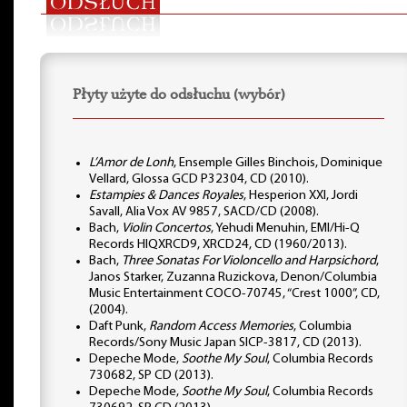
Płyty użyte do odsłuchu (wybór)
L’Amor de Lonh
, Ensemple Gilles Binchois, Dominique
Vellard, Glossa GCD P32304, CD (2010).
Estampies & Dances Royales
, Hesperion XXI, Jordi
Savall, Alia Vox AV 9857, SACD/CD (2008).
Bach,
Violin Concertos
, Yehudi Menuhin, EMI/Hi-Q
Records HIQXRCD9, XRCD24, CD (1960/2013).
Bach,
Three Sonatas For Violoncello and Harpsichord
,
Janos Starker, Zuzanna Ruzickova, Denon/Columbia
Music Entertainment COCO-70745, “Crest 1000”, CD,
(2004).
Daft Punk,
Random Access Memories
, Columbia
Records/Sony Music Japan SICP-3817, CD (2013).
Depeche Mode,
Soothe My Soul
, Columbia Records
730682, SP CD (2013).
Depeche Mode,
Soothe My Soul
, Columbia Records