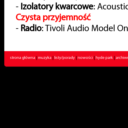
-
Izolatory kwarcowe
: Acousti
Czysta przyjemność
-
Radio
: Tivoli Audio Model O
strona główna
|
muzyka
|
listy/porady
|
nowości
|
hyde park
|
archi