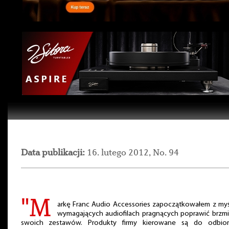
Data publikacji:
16. lutego 2012, No. 94
"M
arkę Franc Audio Accessories zapoczątkowałem z myś
wymagających audiofilach pragnących poprawić brzmi
swoich zestawów. Produkty firmy kierowane są do odbio