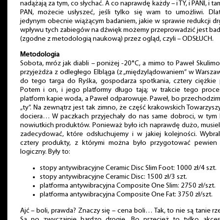
nadążają za tym, co słychać. A co naprawdę każdy – i TY, i PANI, i t
PAN, możecie usłyszeć, jeśli tylko się wam to umożliwi. Dla
jedynym obecnie wiążącym badaniem, jakie w sprawie redukcji dr
wpływu tych zabiegów na dźwięk możemy przeprowadzić jest bad
(zgodne z metodologią naukową) przez ogląd, czyli – ODSŁUCH.
Metodologia
Sobota, mróz jak diabli – poniżej -20°C, a mimo to Paweł Skulim
przyjeżdża z odległego Elbląga (z „międzylądowaniem” w Warszaw
do tego targa do Ryśka, gospodarza spotkania, cztery ciężkie 
Potem i on, i jego platformy długo tają; w trakcie tego proce
platform kapie woda, a Paweł odparowuje. Paweł, bo przechodzi
„ty”. Na zewnątrz jest tak zimno, że część krakowskich Towarzysz
dociera… W paczkach przyjechały do nas same dobroci, w tym k
nowiutkich produktów. Ponieważ było ich naprawdę dużo, musiel
zadecydować, które odsłuchujemy i w jakiej kolejności. Wybral
cztery produkty, z którymi można było przygotować pewien 
logiczny. Były to:
stopy antywibracyjne Ceramic Disc Slim Foot: 1000 zł/4 szt.
stopy antywibracyjne Ceramic Disc: 1500 zł/3 szt.
platforma antywibracyjna Composite One Slim: 2750 zł/szt.
platforma antywibracyjna Composite One Fat: 3750 zł/szt.
Ajć – boli, prawda? Znaczy się – cena boli… Tak, to nie są tanie rz
Są po zwyczajnie bardzo drogie. Bo przecież to tylko akceso