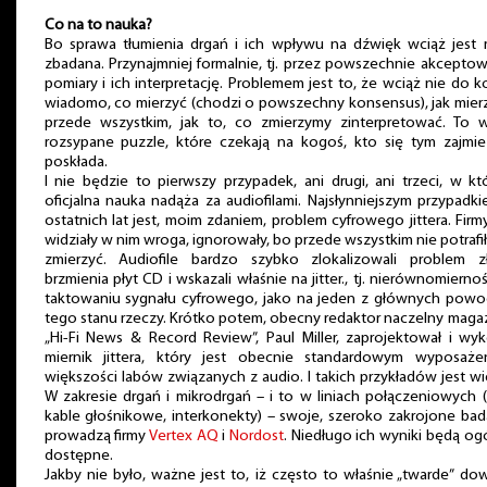
Co na to nauka?
Bo sprawa tłumienia drgań i ich wpływu na dźwięk wciąż jest 
zbadana. Przynajmniej formalnie, tj. przez powszechnie akcepto
pomiary i ich interpretację. Problemem jest to, że wciąż nie do 
wiadomo, co mierzyć (chodzi o powszechny konsensus), jak mierz
przede wszystkim, jak to, co zmierzymy zinterpretować. To w
rozsypane puzzle, które czekają na kogoś, kto się tym zajmie 
poskłada.
I nie będzie to pierwszy przypadek, ani drugi, ani trzeci, w k
oficjalna nauka nadąża za audiofilami. Najsłynniejszym przypadk
ostatnich lat jest, moim zdaniem, problem cyfrowego jittera. Firm
widziały w nim wroga, ignorowały, bo przede wszystkim nie potrafi
zmierzyć. Audiofile bardzo szybko zlokalizowali problem z
brzmienia płyt CD i wskazali właśnie na jitter., tj. nierównomierno
taktowaniu sygnału cyfrowego, jako na jeden z głównych pow
tego stanu rzeczy. Krótko potem, obecny redaktor naczelny mag
„Hi-Fi News & Record Review”, Paul Miller, zaprojektował i wy
miernik jittera, który jest obecnie standardowym wyposaże
większości labów związanych z audio. I takich przykładów jest wi
W zakresie drgań i mikrodrgań – i to w liniach połączeniowych (
kable głośnikowe, interkonekty) – swoje, szeroko zakrojone bad
prowadzą firmy
Vertex AQ
i
Nordost
. Niedługo ich wyniki będą og
dostępne.
Jakby nie było, ważne jest to, iż często to właśnie „twarde” d