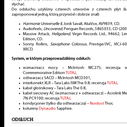
słychać.
Do odsłuchu użyliśmy czterech utworów z czterech płyt (k
zaproponował jedną, którą przyniósł i dobrze znał):
Harmonie Universelle II
, Jordi Savall, AliaVox, AV9839, CD.
Audiofeels,
Uncovered
, Penguin Records, 5865033, CD (200
Massive Attack,
Heligoland
, Virgin Records Ltd., 94662, Li
Edition, CD.
Sonny Rollins,
Saxophone Colossus
, Prestige/JVC, VICJ-6
XRCD.
System, w którym przeprowadziliśmy odsłuch:
wzmacniacz mocy – McIntosh MC275; recenzja we
Commemorative Edition
TUTAJ
,
odtwarzacz SACD – McIntosh MCD301,
interkonekt XLR – Tara Labs ISM The 0.8; recenzja
TUTAJ
,
kabel głośnikowy – Tara Labs The 0.8,
kabel sieciowy AC (wzmacniacz + odtwarzacz) – Acrolink M
7N-PC9100; recenzja
TUTAJ
,
kondycjoner (tylko dla odtwarzacza) –
Nordost
Thor,
kolumny
Dynaudio
Sapphire.
ODSŁUCH