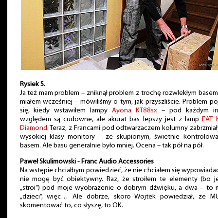
Rysiek S.
Ja też mam problem – zniknął problem z trochę rozwlekłym basem,
miałem wcześniej – mówiliśmy o tym, jak przyszliście. Problem po
się, kiedy wstawiłem lampy
Ayona KT88sx
– pod każdym i
względem są cudowne, ale akurat bas lepszy jest z lamp
EAT 
Diamond
. Teraz, z Francami pod odtwarzaczem kolumny zabrzmiał
wysokiej klasy monitory – ze skupionym, świetnie kontrolow
basem. Ale basu generalnie było mniej. Ocena – tak pół na pół.
Paweł Skulimowski - Franc Audio Accessories
Na wstępie chciałbym powiedzieć, że nie chciałem się wypowiada
nie mogę być obiektywny. Raz, że stroiłem te elementy (bo je
„stroi”) pod moje wyobrażenie o dobrym dźwięku, a dwa – to 
„dzieci”, więc… Ale dobrze, skoro Wojtek powiedział, że M
skomentować to, co słyszę, to OK.