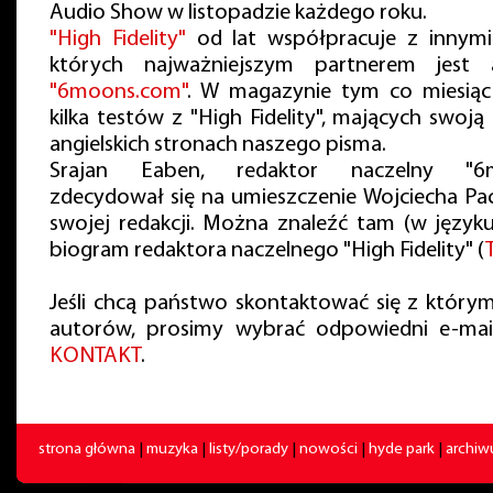
Audio Show w listopadzie każdego roku.
"High Fidelity"
od lat współpracuje z innymi
których najważniejszym partnerem jest 
"6moons.com"
. W magazynie tym co miesiąc 
kilka testów z "High Fidelity", mających swoją
angielskich stronach naszego pisma.
Srajan Eaben, redaktor naczelny "6m
zdecydował się na umieszczenie Wojciecha Pac
swojej redakcji. Można znaleźć tam (w języku
biogram redaktora naczelnego "High Fidelity" (
Jeśli chcą państwo skontaktować się z który
autorów, prosimy wybrać odpowiedni e-mail
KONTAKT
.
strona główna
|
muzyka
|
listy/porady
|
nowości
|
hyde park
|
archi