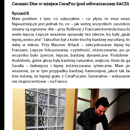
Ceramic Disc w miejsce CeraPuc (pod odtwarzaczem SACD)
Ryszard B.
Mam problem z tym, co usłyszałem – co płyta, to inne wraże
Najważniejsze jest jednak to, co – jak widzę wszystkich zaszoko
zmiany są ogromne. Ale – przy Rollinsie z Francami kontrola basu b
wiele lepsza. Lepsze wrażenie sprawiały też talerze, bo były „grub
lepiej „widoczne”. Saksofon był z kolei trochę bardziej wycofany, t
dalej w miksie. Przy Massive Attack – zdecydowanie lepiej by
Franzami. Lepsze fokusowanie, czytelność, różnicowanie, po pr
wszystko było żywsze, lepsze, bardziej dynamiczne. Podobnie 
Audofeels, gdzie głosy były bardziej naturalne, większe. Viola da 
Savalla – ładniejsza i lepiej zróżnicowana rytmicznie. Mam je
wrażenie, że w tym przypadku bardziej harmonijnie, jakoś tak ła
(nie mówię, że lepiej) grało z CeraPucami. Generalnie – wskazanie
nie stuprocentowe – na France.