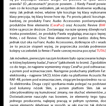
prawda? (O „akcesoriach” jeszcze powiem…) Kiedy Paweł powied
nam co ile kosztuje widziałem, jak wszystkim dosłownie wydłużaj
miny. Jak jednak mówi, właśnie tyle kosztuje tej klasy wykonanie
klasy precyzja, tej klasy know-how itp. Po prostu jakość kosztuje
bardziej, że produkty Franc Audio Accessories porównywaliśm
produktów finie elemente (
CeraPuc
) oraz Acoustic Revive (
RAF
które są jeszcze droższe. Zostawiając na razie sprawę dźwięki na
trzeba powiedzieć, że produkty Pawła wyglądają znacząco lepiej
finite, i od Revive. Choć finie elemente jest bardzo dobrą firm
jednak rzut oka na Franc Audio Accessories, dotknięcie ich i wia
że to jeszcze stopień wyżej, że poprzeczka została podniesio
kolejny szczebelek (o firmie i Pawle szerzej można poczytać
TUTAJ
Jak mówiłem, pierwszym naszym krokiem było opracowanie kolejn
w której będziemy badać „France” (jakkolwiek to brzmi). Zgodziliśm
co do tego, że najpierw wymienimy stopy CeraPuc pod odtwarzac
a potem pod wzmacniaczem. Następnie posłuchamy platform Fat
elektroniką – najpierw SACD, które stało na platformie Acoustic R
RAF-48, potem pod wzmacniaczem, stojącym bezpośrednio na sza
To elektronika. Druga część spotkania miała polegać na podstaw
pod kolumny nóżek Slim, a potem platform Slim. Jak wi
zdecydowaliśmy się kumulować zmiany, nie słuchać elementów „s
Doświadczenie nauczyło nas bowiem, że elementy tego typu
jednego producenta, najlepiej pracują w pełnym systemie, dod
swoje elementy składowe w sposób, w jaki inaczej tak dobrze