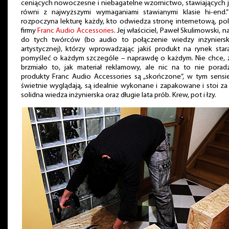
ceniących nowoczesne i niebagatelne wzornictwo, stawiających 
równi z najwyższymi wymaganiami stawianymi klasie hi-end.”
rozpoczyna lekturę każdy, kto odwiedza stronę internetową, pol
firmy
Franc Audio Accessories
. Jej właściciel, Paweł Skulimowski, n
do tych twórców (bo audio to połączenie wiedzy inżynierski
artystycznej), którzy wprowadzając jakiś produkt na rynek star
pomyśleć o każdym szczególe – naprawdę o każdym. Nie chce, 
brzmiało to, jak materiał reklamowy, ale nic na to nie porad
produkty Franc Audio Accessories są „skończone”, w tym sensie
świetnie wyglądają, są idealnie wykonane i zapakowane i stoi za
solidna wiedza inżynierska oraz długie lata prób. Krew, pot i łzy.