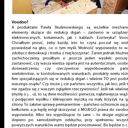
Voodoo?
A produktami Pawła Skulimowskiego są wszelkie mechani
elementy służące do redukcji drgań – zarówno w urządzen
elektronicznych, kolumnach, jak i kablach. Ezoteryka? Voo
Chciałbym prosić, żeby każdy, kto to czyta poczuł się wol
powiedział na głos, co o tym myśli. Wolność wypowiedzi to w
zdobycz demokracji i trzeba z niej korzystać. Zanim jednak bluźni
zachichoczemy, prosiłbym o jeszcze jeden wysiłek: proszę
zastanowić, czy wasza wiedza oparta jest na autentycznym, osob
doświadczeniu; czy rzeczywiście wypróbowaliście pań
wielokrotnie, w kontrolowanych warunkach, produkty wielu róż
firm specjalizujących się w redukcji drgań i właśnie TO jest pod
waszego osądu? Czy może j..cie państwo wszystko, jak leci, jeśli 
nie zgadza się z waszym oglądem rzeczywistości? Jeśli tak właśnie
(myślę o j…u), to są dwie możliwości: pierwsza, najłatwiejsza wiąż
z podjęciem wysiłku i kliknięciem myszką na mały krzyżyk na g
strony. To załatwi sprawę permanentnie – państwo ochronicie się 
bełkotem, a ja będę mógł skorzystać z MOJEGO prawa do swobo
wypowiedzi. Albo też wypróbujcie to sami – to drugie wyjście
dopiero po samodzielnym odsłuchu, przy spełnieniu wszyst
powyższych warunków warto będzie porozmawiać. Bo będzie o c