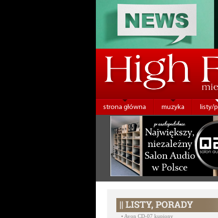
strona główna
muzyka
listy/
•
Ayon CD-07 kupiony