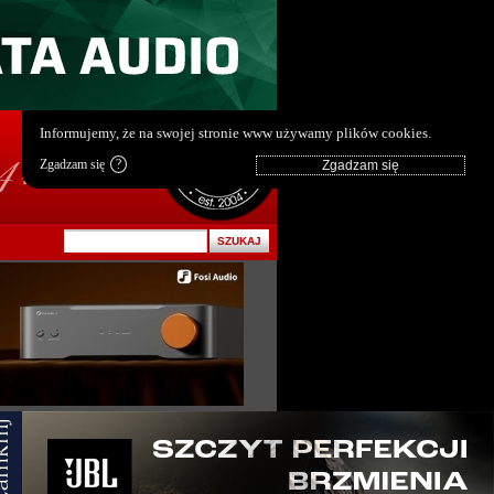
pl
|
en
Informujemy, że na swojej stronie www używamy plików cookies.
Zgadzam się
?