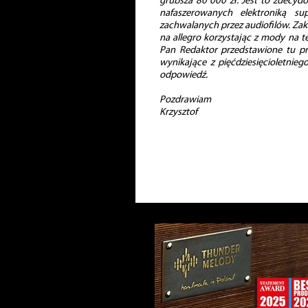
grubsza 80 000 zł. Jest to zdecydo
nafaszerowanych elektroniką s
zachwalanych przez audiofilów. Zak
na allegro korzystając z mody na te
Pan Redaktor przedstawione tu pr
wynikające z pięćdziesięcioletnie
odpowiedź.
Pozdrawiam
Krzysztof