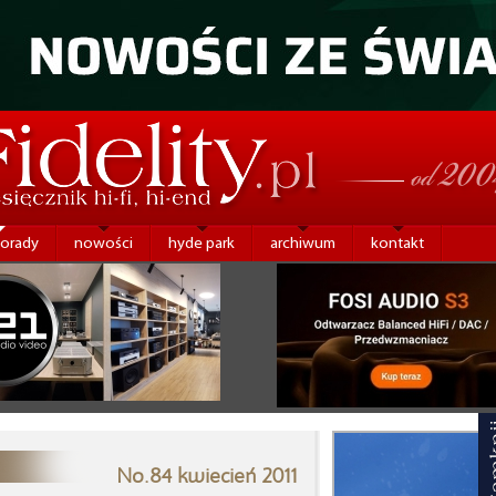
porady
nowości
hyde park
archiwum
kontakt
No.84 kwiecień 2011