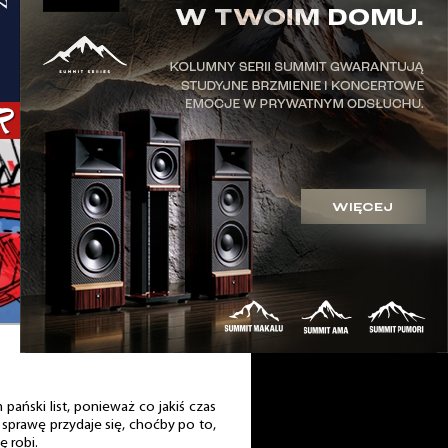
pański list, ponieważ co jakiś czas
 sprawę przydaje się, choćby po to,
ę robi.