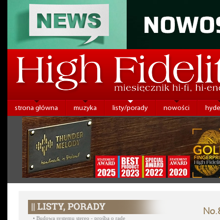
strona główna
muzyka
listy/porady
nowości
hyde
No.8
•
Budowa systemu stereo - prośba o radę