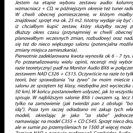
Jestem na etapie wyboru zestawu audio: kolum
wzmacniacz + CD, w późniejszym okresie też tuner radi
W chwili obecnej pomieszczenie, w którym miałby
znajdować sprzęt ma ok. 25 m2. Istotny wydaje się być f
iż chciałbym kupić zestaw, który służyłby raczej p
dłuższy okres czasu (przynajmniej w chwili obecnej
planowałbym wczesnych zmian, rozbudowy) oraz nad
się też do nieco większego salonu (potencjalna możli
zmiany miejsca zamieszkania).
Pierwotnie zadeklarowana kwota wynosiła ok 6 - 7 tys. 
Po przeanalizowaniu wielu opinii, recenzji mój wybór
razie teoretyczny) padł na Monitor Audio BX6 w połączen
zestawem NAD C326 + C515. Oczywiście na razie to tyl
teorii, bez sprawdzania "na żywo" (w moim mieście 
salonu ze sprzętem tej klasy, niezbędna jest wycieczka 
50 km). W końcu postanowiłem usłyszeć, jak to wszystko
spisuje. W najbliższym salonie BX6 i owszem są, lecz
tylko na zamówienie (jak twierdzi pan z obsługi: "bo
idą"). Poza tym raczej odradzano mi zakup tych wła
modeli, określając je jako "za słabe" jednocze
namawiając na model C355 + CD C545. Sprzęt nieco droż
ale w sumie po przemyśleniach te 1500 zł więcej może 