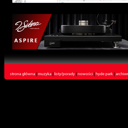
strona główna
|
muzyka
|
listy/porady
|
nowości
|
hyde park
|
archi