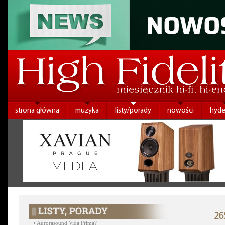
strona główna
muzyka
listy/porady
nowości
hyde
26
•
Aurorasound Vida Prima?