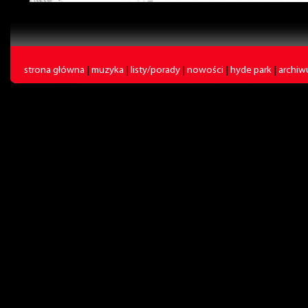
strona główna
|
muzyka
|
listy/porady
|
nowości
|
hyde park
|
archi