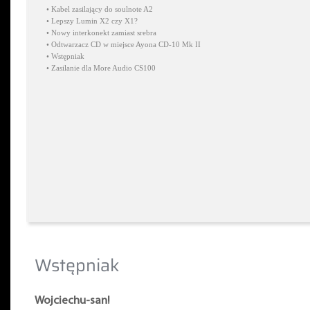
•
Kabel zasilający do soulnote A2
•
Lepszy Lumin X2 czy X1?
•
Nowy interkonekt zamiast srebra
•
Odtwarzacz CD w miejsce Ayona CD-10 Mk II
•
Wstępniak
•
Zasilanie dla More Audio CS100
Wstępniak
Wojciechu-san!