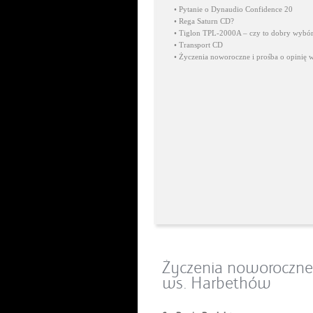
•
Pytanie o Dynaudio Confidence 20
•
Rega Saturn CD?
•
Tiglon TPL-2000A – czy to dobry wybó
•
Transport CD
•
Życzenia noworoczne i prośba o opinię 
Życzenia noworoczne 
ws. Harbethów