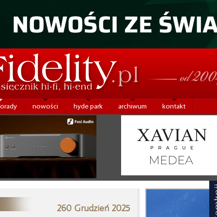
porady
nowości
hyde park
archiwum
kontakt
260 Grudzień 2025