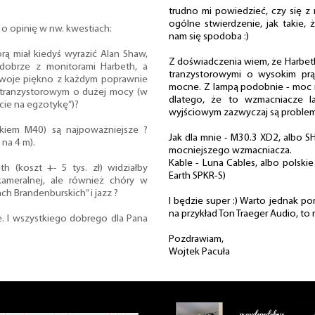
trudno mi powiedzieć, czy się 
ogólne stwierdzenie, jak takie
 o opinię w nw. kwestiach:
nam się spodoba :)
órą miał kiedyś wyrazić Alan Shaw,
Z doświadczenia wiem, że Harbeth
 dobrze z monitorami Harbeth, a
tranzystorowymi o wysokim pr
swoje piękno z każdym poprawnie
mocne. Z lampą podobnie - moc m
tranzystorowym o dużej mocy (w
dlatego, że to wzmacniacze
jcie na egzotykę”)?
wyjściowym zazwyczaj są problem
tkiem M40) są najpoważniejsze ?
Jak dla mnie - M30.3 XD2, albo 
na 4 m).
mocniejszego wzmacniacza.
Kable - Luna Cables, albo polskie
h (koszt +- 5 tys. zł) widziałby
Earth SPKR-S)
kameralnej, ale również chóry w
ch Brandenburskich” i jazz ?
I będzie super :) Warto jednak 
na przykład Ton Traeger Audio, to
e. I wszystkiego dobrego dla Pana
Pozdrawiam,
Wojtek Pacuła