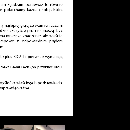
z nim zgadzam, ponieważ to równie
, że pokochamy każdą osobę, która
y najlepiej grają ze wzmacniaczami
ądzie szczytowym, nie muszą być
a mniejsze znaczenie, ale właśnie
 lampowe z odpowiednim prądem
y.
SHL5plus XD2. Te pierwsze wymagają
 Next Level Tech (na przykład: NxLT
pomyśleć o właściwych podstawkach,
 naprawdę ważne...