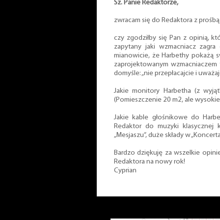
Sz. Panie Redaktorze,
zwracam się do Redaktora z prośbą
czy zgodziłby się Pan z opinią, kt
zapytany jaki wzmacniacz zagra
mianowicie, że Harbethy pokażą 
zaprojektowanym wzmacniaczem 
domyśle: „nie przepłacajcie i uważa
Jakie monitory Harbetha (z wyją
(Pomieszczenie 20 m2, ale wysokie 
Jakie kable głośnikowe do Harbet
Redaktor do muzyki klasycznej 
„Mesjaszu”, duże składy w „Koncerta
Bardzo dziękuję za wszelkie opini
Redaktora na nowy rok!
Cyprian