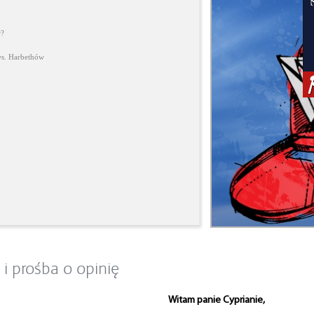
r?
ws. Harbethów
i prośba o opinię
Witam panie Cyprianie,