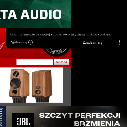
pl
|
en
Informujemy, że na swojej stronie www używamy plików cookies.
Zgadzam się
?