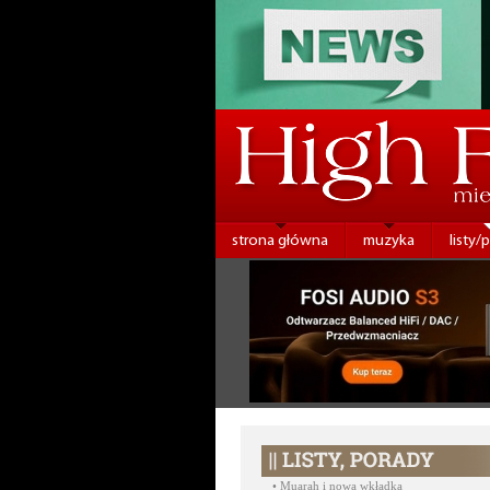
strona główna
muzyka
listy/
•
Muarah i nowa wkładka