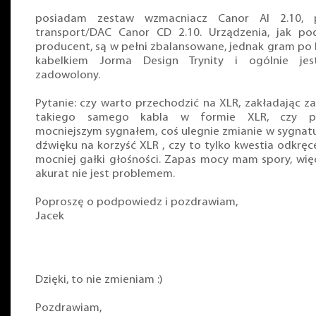
posiadam zestaw wzmacniacz Canor AI 2.10, p
transport/DAC Canor CD 2.10. Urządzenia, jak po
producent, są w pełni zbalansowane, jednak gram po
kabelkiem Jorma Design Trynity i ogólnie jes
zadowolony.
Pytanie: czy warto przechodzić na XLR, zakładając z
takiego samego kabla w formie XLR, czy p
mocniejszym sygnałem, coś ulegnie zmianie w sygnat
dźwięku na korzyść XLR , czy to tylko kwestia odkręc
mocniej gałki głośności. Zapas mocy mam spory, wię
akurat nie jest problemem.
Poproszę o podpowiedz i pozdrawiam,
Jacek
Dzięki, to nie zmieniam :)
Pozdrawiam,