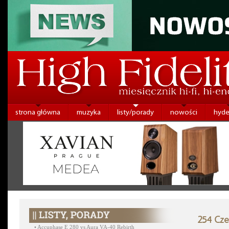
strona główna
muzyka
listy/porady
nowości
hyde
254 Cze
•
Accuphase E 280 vs Aura VA-40 Rebirth