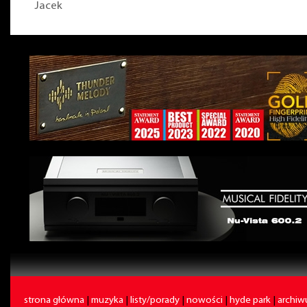
Jacek
strona główna
|
muzyka
|
listy/porady
|
nowości
|
hyde park
|
archi