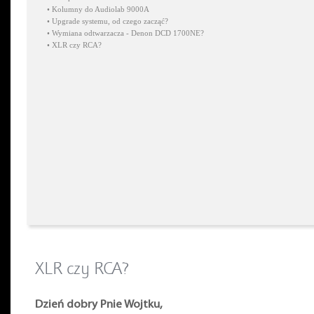
•
Kolumny do Audiolab 9000A
•
Upgrade systemu, od czego zacząć?
•
Wymiana odtwarzacza - Denon DCD 1700NE?
•
XLR czy RCA?
XLR czy RCA?
Dzień dobry Pnie Wojtku,