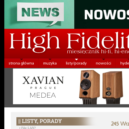
strona główna
muzyka
listy/porady
nowości
hyde
245 Wrz
•
Filtr LAN?