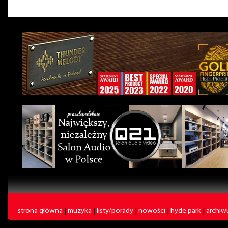
strona główna
|
muzyka
|
listy/porady
|
nowości
|
hyde park
|
archi