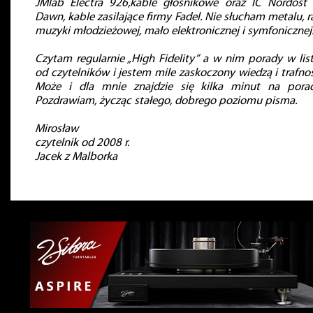
JMlab Electra 926,kable głośnikowe oraz IC Nordost
Dawn, kable zasilające firmy Fadel. Nie słucham metalu, r
muzyki młodzieżowej, mało elektronicznej i symfonicznej
Czytam regularnie „High Fidelity” a w nim porady w lis
od czytelników i jestem mile zaskoczony wiedzą i trafnoś
Może i dla mnie znajdzie się kilka minut na pora
Pozdrawiam, życząc stałego, dobrego poziomu pisma.
Mirosław
czytelnik od 2008 r.
Jacek z Malborka