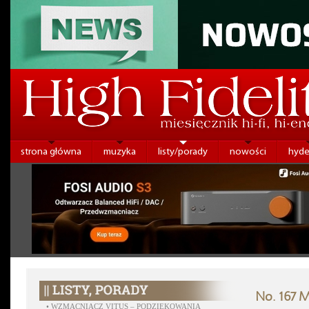
strona główna
muzyka
listy/porady
nowości
hyde
No. 167 
•
WZMACNIACZ VITUS – PODZIĘKOWANIA