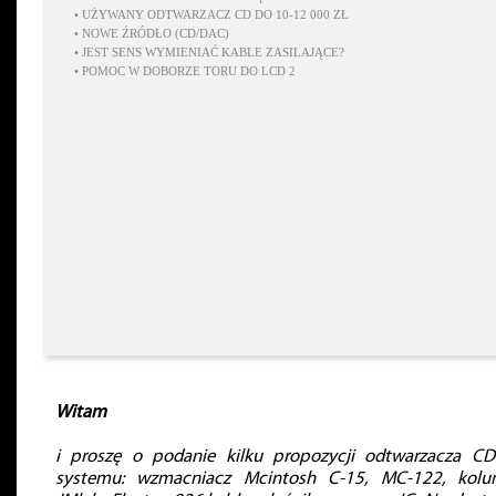
•
UŻYWANY ODTWARZACZ CD DO 10-12 000 ZŁ
•
NOWE ŹRÓDŁO (CD/DAC)
•
JEST SENS WYMIENIAĆ KABLE ZASILAJĄCE?
•
POMOC W DOBORZE TORU DO LCD 2
Witam
i proszę o podanie kilku propozycji odtwarzacza C
systemu: wzmacniacz Mcintosh C-15, MC-122, kol