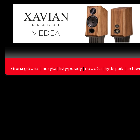
strona główna
|
muzyka
|
listy/porady
|
nowości
|
hyde park
|
archi