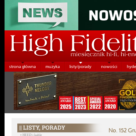
strona główna
muzyka
listy/porady
nowości
hyde
No. 152 Gr
•
HEED i kable