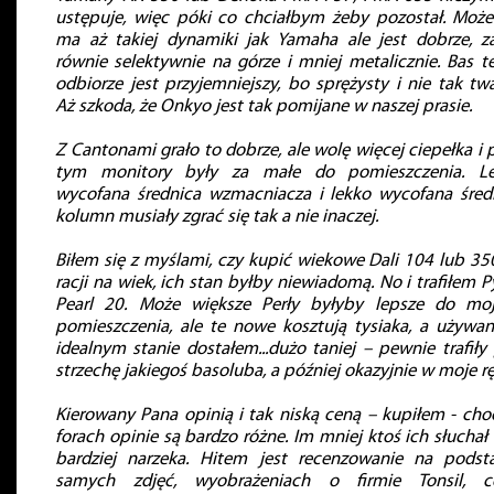
ustępuje, więc póki co chciałbym żeby pozostał. Może
ma aż takiej dynamiki jak Yamaha ale jest dobrze, z
równie selektywnie na górze i mniej metalicznie. Bas t
odbiorze jest przyjemniejszy, bo sprężysty i nie tak twa
Aż szkoda, że Onkyo jest tak pomijane w naszej prasie.
Z Cantonami grało to dobrze, ale wolę więcej ciepełka i 
tym monitory były za małe do pomieszczenia. L
wycofana średnica wzmacniacza i lekko wycofana śred
kolumn musiały zgrać się tak a nie inaczej.
Biłem się z myślami, czy kupić wiekowe Dali 104 lub 350
racji na wiek, ich stan byłby niewiadomą. No i trafiłem P
Pearl 20. Może większe Perły byłyby lepsze do mo
pomieszczenia, ale te nowe kosztują tysiaka, a używa
idealnym stanie dostałem...dużo taniej – pewnie trafiły
strzechę jakiegoś basoluba, a później okazyjnie w moje r
Kierowany Pana opinią i tak niską ceną – kupiłem - cho
forach opinie są bardzo różne. Im mniej ktoś ich słuchał
bardziej narzeka. Hitem jest recenzowanie na podst
samych zdjęć, wyobrażeniach o firmie Tonsil, c