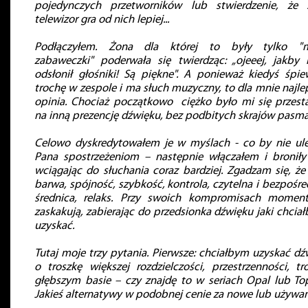
pojedynczych przetworników lub stwierdzenie, że
telewizor gra od nich lepiej...
Podłączyłem. Żona dla której to były tylko "
zabaweczki" poderwała się twierdząc: „ojeeej, jakby 
odsłonił głośniki! Są piękne". A ponieważ kiedyś śpie
trochę w zespole i ma słuch muzyczny, to dla mnie najle
opinia. Chociaż początkowo ciężko było mi się przest
na inną prezencję dźwięku, bez podbitych skrajów pasma
Celowo dyskredytowałem je w myślach - co by nie ul
Pana spostrzeżeniom – następnie włączałem i broniły 
wciągając do słuchania coraz bardziej. Zgadzam się, że 
barwa, spójność, szybkość, kontrola, czytelna i bezpośre
średnica, relaks. Przy swoich kompromisach momen
zaskakują, zabierając do przedsionka dźwięku jaki chcia
uzyskać.
Tutaj moje trzy pytania. Pierwsze: chciałbym uzyskać dź
o troszkę większej rozdzielczości, przestrzenności, tr
głębszym basie – czy znajdę to w seriach Opal lub To
Jakieś alternatywy w podobnej cenie za nowe lub używa