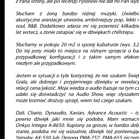
z Pana strony, ale po recenzji Pylonów nie dał mi Pan wyb
Słucham z żoną bardzo różnej muzyki. Uwielbi
akustyczne aranżacje utworów, ambitniejszy pop, lekki r
soul, R&B. Dodatkowo zdarza mi się przenieść kilkadzie
lat wstecz, a żonie zatapiać się w dźwiękach chillstepu.
Słuchamy w pokoju 20 m2 o sporej kubaturze (wys. 3,2
Do tej pory miało to miejsce na różnym sprzęcie o ba
przypadkowej konfiguracji i z takim samym efekt
niezłym ale przypadkowym.
Jestem w sytuacji o tyle korzystnej, że nie szukam Świę
Grala, ale dobrego i przyjemnego dźwięku w rewelacy
relacji cena/jakość. Moja wiedza o audio bazuje na tym c
udało się doświadczyć na Audio Show, więc słyszałem
może brzmieć droższy sprzęt, wiem też czego szukam.
Dali, Chario, Dynaudio, Xavian, Advance Acoustic – t
pewno dźwięk jaki mnie się podoba. Mam wzmacn
Onkyo Integra A-8650. Kupiony za grosze, w bardzo do
stanie, podoba mi się wizualnie, dźwięk też porównują
Yamahy AX-550 lub Denona PMA-757, PMA-655 niczym