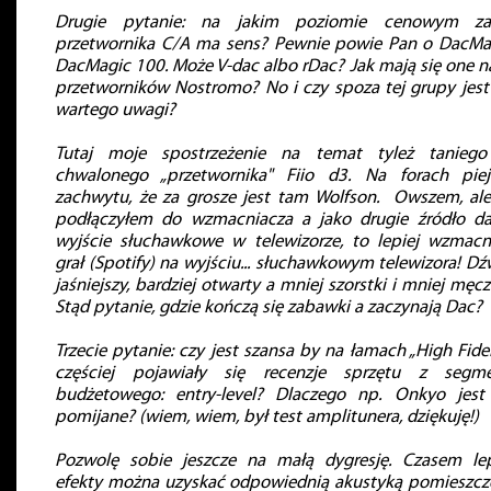
Drugie pytanie: na jakim poziomie cenowym za
przetwornika C/A ma sens? Pewnie powie Pan o DacMa
DacMagic 100. Może V-dac albo rDac? Jak mają się one na
przetworników Nostromo? No i czy spoza tej grupy jest
wartego uwagi?
Tutaj moje spostrzeżenie na temat tyleż tanieg
chwalonego „przetwornika" Fiio d3. Na forach pie
zachwytu, że za grosze jest tam Wolfson. Owszem, ale
podłączyłem do wzmacniacza a jako drugie źródło d
wyjście słuchawkowe w telewizorze, to lepiej wzmacn
grał (Spotify) na wyjściu... słuchawkowym telewizora! Dź
jaśniejszy, bardziej otwarty a mniej szorstki i mniej męcz
Stąd pytanie, gdzie kończą się zabawki a zaczynają Dac?
Trzecie pytanie: czy jest szansa by na łamach „High Fidel
częściej pojawiały się recenzje sprzętu z segm
budżetowego: entry-level? Dlaczego np. Onkyo jest
pomijane? (wiem, wiem, był test amplitunera, dziękuję!)
Pozwolę sobie jeszcze na małą dygresję. Czasem le
efekty można uzyskać odpowiednią akustyką pomieszcz