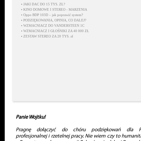
•
JAKI DAC DO 15 TYS. ZŁ?
•
KINO DOMOWE I STEREO - MARZENIA
•
Oppo BDP 103D – jak poprawić system?
•
PODZIĘKOWANIA, OPINIA, CO DALEJ?
•
WZMACNIACZ DO VANDERSTEEN 1C
•
WZMACNIACZ I GŁOŚNIKI ZA 40 000 ZŁ
•
ZESTAW STEREO ZA 20 TYS. zł
Panie Wojtku!
Pragnę dołączyć do chóru podziękowań dla P
profesjonalnej i rzetelnej pracy. Nie wiem czy to humanit