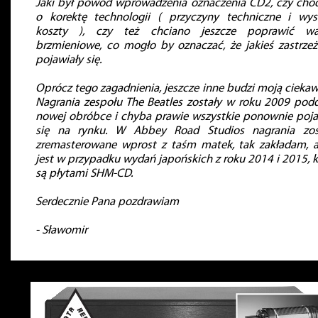
Jaki był powód wprowadzenia oznaczenia CD2, czy chod
o korektę technologii ( przyczyny techniczne i wys
koszty ), czy też chciano jeszcze poprawić wa
brzmieniowe, co mogło by oznaczać, że jakieś zastrzeż
pojawiały się.
Oprócz tego zagadnienia, jeszcze inne budzi moją ciekaw
Nagrania zespołu The Beatles zostały w roku 2009 pod
nowej obróbce i chyba prawie wszystkie ponownie poja
się na rynku. W Abbey Road Studios nagrania zos
zremasterowane wprost z taśm matek, tak zakładam, a
jest w przypadku wydań japońskich z roku 2014 i 2015, k
są płytami SHM-CD.
Serdecznie Pana pozdrawiam
- Sławomir