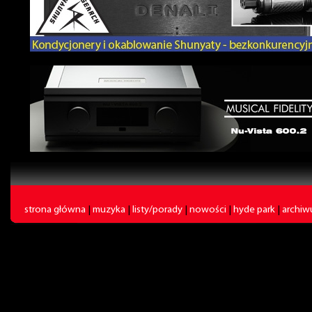
strona główna
|
muzyka
|
listy/porady
|
nowości
|
hyde park
|
archi