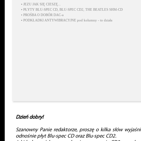
•
JEZU JAK SIĘ CIESZĘ...
•
PŁYTY BLU-SPEC CD, BLU-SPEC CD2, THE BEATLES SHM-CD
•
PROŚBA O DOBÓR DAC-a
•
PODKŁADKI ANTYWIBRACYJNE pod kolumny - to działa
Dzień dobry!
Szanowny Panie redaktorze, proszę o kilka słów wyjaśni
odnośnie płyt Blu-spec CD oraz Blu-spec CD2.