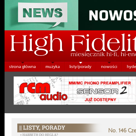
strona główna
muzyka
listy/porady
nowości
hyde
No. 146 Cz
•
HARBETH DO HEGLA?