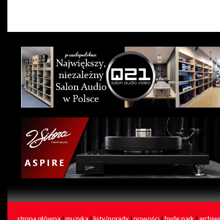
strona główna
|
muzyka
|
listy/porady
|
nowości
|
hyde park
|
archi