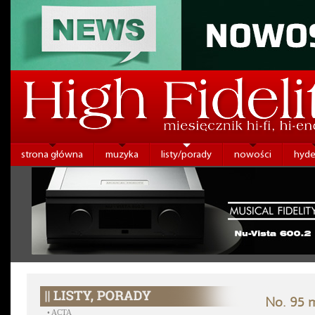
strona główna
muzyka
listy/porady
nowości
hyde
No. 95 m
•
ACTA