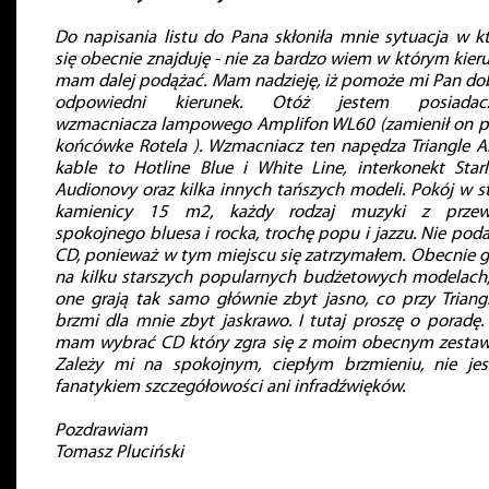
Do napisania listu do Pana skłoniła mnie sytuacja w kt
się obecnie znajduję - nie za bardzo wiem w którym kier
mam dalej podążać. Mam nadzieję, iż pomoże mi Pan do
odpowiedni kierunek. Otóż jestem posiadac
wzmacniacza lampowego Amplifon WL60 (zamienił on p
końcówke Rotela ). Wzmacniacz ten napędza Triangle Al
kable to Hotline Blue i White Line, interkonekt Starl
Audionovy oraz kilka innych tańszych modeli. Pokój w st
kamienicy 15 m2, każdy rodzaj muzyki z przew
spokojnego bluesa i rocka, trochę popu i jazzu. Nie pod
CD, ponieważ w tym miejscu się zatrzymałem. Obecnie 
na kilku starszych popularnych budżetowych modelach,
one grają tak samo głównie zbyt jasno, co przy Triang
brzmi dla mnie zbyt jaskrawo. I tutaj proszę o poradę. 
mam wybrać CD który zgra się z moim obecnym zesta
Zależy mi na spokojnym, ciepłym brzmieniu, nie je
fanatykiem szczegółowości ani infradźwięków.
Pozdrawiam
Tomasz Pluciński