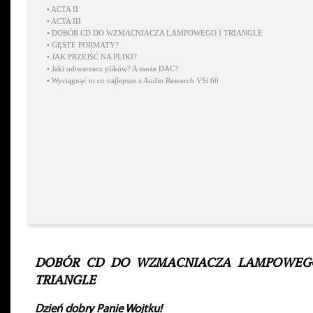
•
ACTA II
•
ACTA III
•
DOBÓR CD DO WZMACNIACZA LAMPOWEGO I TRIANGLE
•
GĘSTE FORMATY?
•
JAK PRZEJŚĆ NA PLIKI?
•
Jaki odtwarzacz plików? A może DAC?
•
Wyciągnąć to co najlepsze z Audio Research VSi 60
DOBÓR CD DO WZMACNIACZA LAMPOWEG
TRIANGLE
Dzień dobry Panie Wojtku!