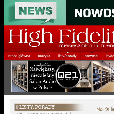
strona główna
muzyka
listy/porady
nowości
hyde
No. 91 l
•
Bardzo proszę o poradę w sprawie sprzętu :)