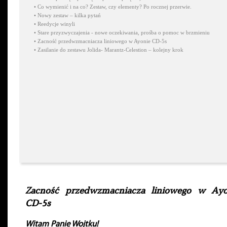
•
Co wymienić i na co? Zestaw, czy elementy? Po rocznej przerwie.
•
Nowy zestaw – kilka pytań
•
Reedycje winyli
•
Stare przyzwyczajenia - nowe oczekiwania, prośba o pomoc w brzmieniu
•
Zacność przedwzmacniacza liniowego w Ayonie CD-5s
•
Zasilanie do zestawu Jolida- Marantz-Celestion – kolejny krok
Zacność przedwzmacniacza liniowego w Ayo
CD-5s
Witam Panie Wojtku!