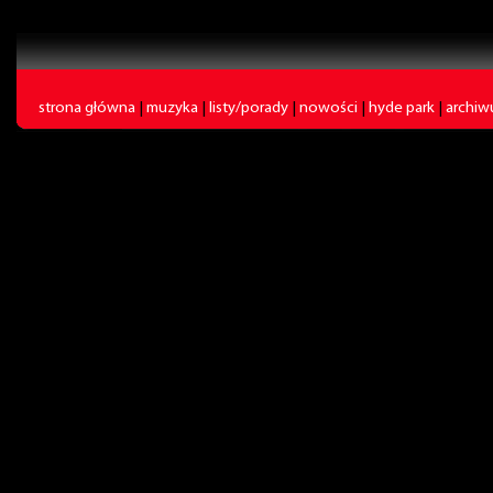
strona główna
|
muzyka
|
listy/porady
|
nowości
|
hyde park
|
archi