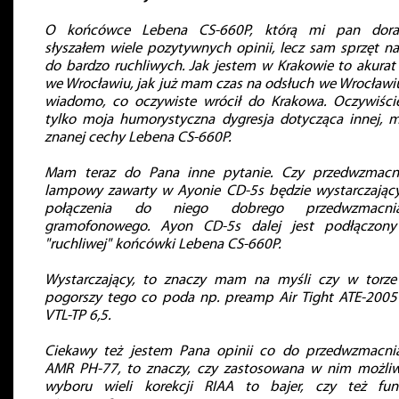
O końcówce Lebena CS-660P, którą mi pan dora
słyszałem wiele pozytywnych opinii, lecz sam sprzęt na
do bardzo ruchliwych. Jak jestem w Krakowie to akurat 
we Wrocławiu, jak już mam czas na odsłuch we Wrocławiu
wiadomo, co oczywiste wrócił do Krakowa. Oczywiści
tylko moja humorystyczna dygresja dotycząca innej, m
znanej cechy Lebena CS-660P.
Mam teraz do Pana inne pytanie. Czy przedwzmacn
lampowy zawarty w Ayonie CD-5s będzie wystarczając
połączenia do niego dobrego przedwzmacnia
gramofonowego. Ayon CD-5s dalej jest podłączon
"ruchliwej" końcówki Lebena CS-660P.
Wystarczający, to znaczy mam na myśli czy w torze
pogorszy tego co poda np. preamp Air Tight ATE-2005
VTL-TP 6,5.
Ciekawy też jestem Pana opinii co do przedwzmacni
AMR PH-77, to znaczy, czy zastosowana w nim możli
wyboru wieli korekcji RIAA to bajer, czy też fun