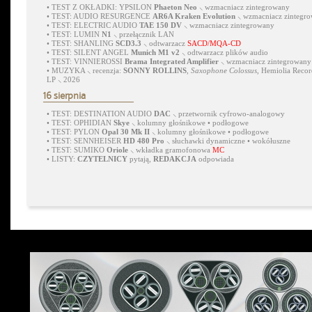
•
TEST Z OKŁADKI: YPSILON
Phaeton Neo
⸜ wzmacniacz zintegrowany
•
TEST: AUDIO RESURGENCE
AR6A Kraken Evolution
⸜ wzmacniacz zintegr
•
TEST: ELECTRIC AUDIO
TAE 150 DV
⸜ wzmacniacz zintegrowany
•
TEST: LUMIN
N1
⸜ przełącznik LAN
•
TEST: SHANLING
SCD3.3
⸜ odtwarzacz
SACD/MQA-CD
•
TEST: SILENT ANGEL
Munich M1 v2
⸜ odtwarzacz plików audio
•
TEST: VINNIEROSSI
Brama Integrated Amplifier
⸜ wzmacniacz zintegrowany
•
MUZYKA ⸜ recenzja:
SONNY ROLLINS
,
Saxophone Colossus
, Hemiolia Recor
LP ⸜ 2026
16 sierpnia
•
TEST: DESTINATION AUDIO
DAC
⸜ przetwornik cyfrowo-analogowy
•
TEST: OPHIDIAN
Skye
⸜ kolumny głośnikowe • podłogowe
•
TEST: PYLON
Opal 30 Mk II
⸜ kolumny głośnikowe • podłogowe
•
TEST: SENNHEISER
HD 480 Pro
⸜ słuchawki dynamiczne • wokółuszne
•
TEST: SUMIKO
Oriole
⸜ wkładka gramofonowa
MC
•
LISTY:
CZYTELNICY
pytają,
REDAKCJA
odpowiada