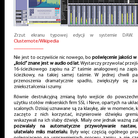
Zrzut ekranu typowej edycji w systemie DAW. 
Clusternote/Wikipedia
____________
Nie jest to oczywiście nic nowego, bo
poświęcenie jakości w 
„ilości” znane jest w audio od lat
. Wystarczy przywołać przejś
16-ścieżkowego zapisu na 2” taśmie analogowej na zapis
ścieżkowy, na takiej samej taśmie. W jednej chwili p
przenoszenia dramatycznie spadło, zwiększyły się z
zniekształcenia i szumy.
Równie destrukcyjną zmianą było wejście do powszech
użytku stołów mikserskich firm SSL i Neve, opartych na ukła
scalonych. Dzisiaj uznawane są za klasykę, ale w momencie, 
zaczęto z nich korzystać, inżynierowie dźwięku gremia
wskazywali na ich słaby dźwięk. Miały one jednak ważną zal
pozwalały na automatyczne przywoływanie nastaw
ułatwiało miks materiału
. Były więc częścią ogólnego pro