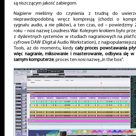
są niszczącym jakość zabiegom.
Najpierw mieliśmy do czynienia z trudną do uwierze
nieprawdopodobną wręcz kompresją (chodzi o kompr
sygnału audio, a nie plików), a ten czas, od – powiedzmy 
roku – nosi nazwę Loudness War. Kolejnym krokiem było przej
z dyskretnych systemów w studiach nagraniowych na platf
cyfrowe DAW (Digital Audio Workstation), z najpopularniejsz
Tools, aż do momentu, kiedy
cały proces powstawania płyt
więc nagranie, miksowanie i masterowanie, odbywa się w
samym komputerze
; proces ten nosi nazwę „in the box”.