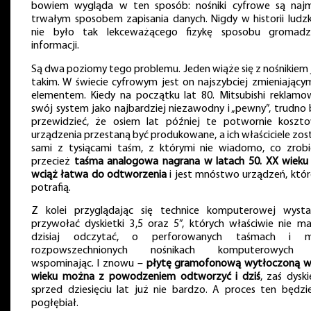
bowiem wygląda w ten sposób: nośniki cyfrowe są najm
trwałym sposobem zapisania danych. Nigdy w historii ludzk
nie było tak lekceważącego fizykę sposobu gromadz
informacji.
Są dwa poziomy tego problemu. Jeden wiąże się z nośnikiem 
takim. W świecie cyfrowym jest on najszybciej zmieniającym
elementem. Kiedy na początku lat 80. Mitsubishi reklamo
swój system jako najbardziej niezawodny i „pewny”, trudno 
przewidzieć, że osiem lat później te potwornie koszt
urządzenia przestaną być produkowane, a ich właściciele zos
sami z tysiącami taśm, z którymi nie wiadomo, co zrobi
przecież
taśma analogowa nagrana w latach 50. XX wieku 
wciąż łatwa do odtworzenia
i jest mnóstwo urządzeń, któr
potrafią.
Z kolei przyglądając się technice komputerowej wysta
przywołać dyskietki 3,5 oraz 5”, których właściwie nie ma
dzisiaj odczytać, o perforowanych taśmach i m
rozpowszechnionych nośnikach komputerowych 
wspominając. I znowu –
płytę gramofonową wytłoczoną w
wieku można z powodzeniem odtworzyć i dziś
, zaś dysk
sprzed dziesięciu lat już nie bardzo. A proces ten będzie
pogłębiał.