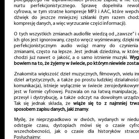
polegającego na usprawnieniach procesu zapisu, a nie czę
nurtu perfekcjonistycznego. Sprawę dopełniła rewol
cyfrowa, w tym stratne kompresje MP3 i AAC, które wepch
dźwięk do jeszcze mniejszej szklanki (tym razem chod
kompresję danych, a więc wyrzucanie części informacji).
O tych wszystkich zmianach audiofile wiedzą od „zawsze” i 
ich głos jest ignorowany, często wręcz wyśmiewany, dzięki n
perfekcjonistycznym audio wciąż mamy do czynieni
zmianami, często na lepsze. Jest jednak dziedzina, w której
chodzi już nawet o jakość, a o samo istnienie muzyki.
Wyg
bowiem na to, że żyjemy w świecie, po którym niewiele zosta
Znakomita większość dzieł muzycznych, filmowych, wielu in
dzieł artystycznych, a także po prostu ludzkiej działalności
komunikacja), istnieje wyłącznie w świecie zerojedynkowym
jest w formie cyfrowej. Pozwala on na łatwą manipulację, 
przesył i dystrybucję, a także odczyt na dowolnym urządze
Tak się jednak składa, że
wiąże się to z najmniej trw
sposobem zapisu danych, jaki znamy
.
Myślę, że nieprzypadkowo w dwóch, wydanych w nied
odstępie czasu, dystopiach mówi się o czasie cyfr
wszechobecności, jak o czasie dla historyków straco
Posłuchajmy: