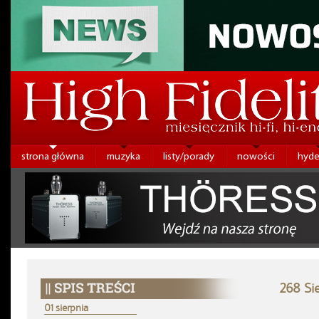
strona główna
muzyka
listy/porady
nowości
hyde
268 Si
01 sierpnia