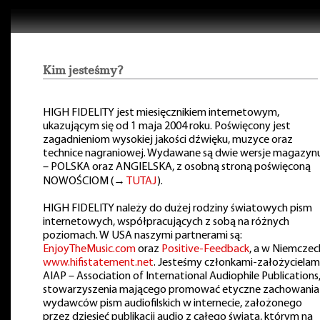
Kim jesteśmy?
HIGH FIDELITY jest miesięcznikiem internetowym,
ukazującym się od 1 maja 2004 roku. Poświęcony jest
zagadnieniom wysokiej jakości dźwięku, muzyce oraz
technice nagraniowej. Wydawane są dwie wersje magazyn
– POLSKA oraz ANGIELSKA, z osobną stroną poświęconą
NOWOŚCIOM (→
TUTAJ
).
HIGH FIDELITY należy do dużej rodziny światowych pism
internetowych, współpracujących z sobą na różnych
poziomach. W USA naszymi partnerami są:
EnjoyTheMusic.com
oraz
Positive-Feedback
, a w Niemczec
www.hifistatement.net
. Jesteśmy członkami-założycielam
AIAP – Association of International Audiophile Publications
stowarzyszenia mającego promować etyczne zachowania
wydawców pism audiofilskich w internecie, założonego
przez dziesięć publikacji audio z całego świata, którym na