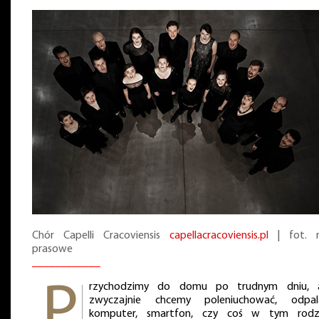
Chór Capelli Cracoviensis
capellacracoviensis.pl
| fot. 
prasowe
____________
rzychodzimy do domu po trudnym dniu, 
zwyczajnie chcemy poleniuchować, odpa
komputer, smartfon, czy coś w tym rodza