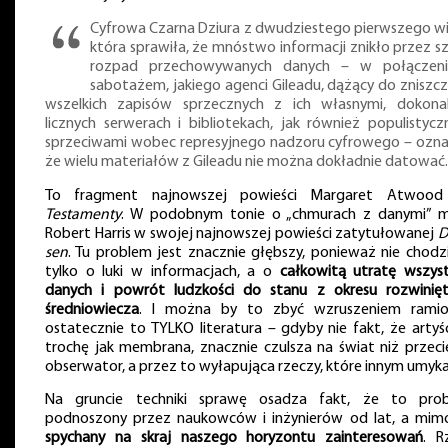
Cyfrowa Czarna Dziura z dwudziestego pierwszego wi
która sprawiła, że mnóstwo informacji znikło przez sz
rozpad przechowywanych danych – w połączen
sabotażem, jakiego agenci Gileadu, dążący do zniszcz
wszelkich zapisów sprzecznych z ich własnymi, dokona
licznych serwerach i bibliotekach, jak również populistycz
sprzeciwami wobec represyjnego nadzoru cyfrowego – ozna
że wielu materiałów z Gileadu nie można dokładnie datować.
To fragment najnowszej powieści Margaret Atwood
Testamenty
. W podobnym tonie o „chmurach z danymi” 
Robert Harris w swojej najnowszej powieści zatytułowanej
D
sen
. Tu problem jest znacznie głębszy, ponieważ nie chodzi
tylko o luki w informacjach, a o
całkowitą utratę wszyst
danych i powrót ludzkości do stanu z okresu rozwinię
średniowiecza
. I można by to zbyć wzruszeniem rami
ostatecznie to TYLKO literatura – gdyby nie fakt, że artyśc
trochę jak membrana, znacznie czulsza na świat niż przeci
obserwator, a przez to wyłapująca rzeczy, które innym umyka
Na gruncie techniki sprawę osadza fakt, że to pro
podnoszony przez naukowców i inżynierów od lat, a mim
spychany na skraj naszego horyzontu zainteresowań
. R