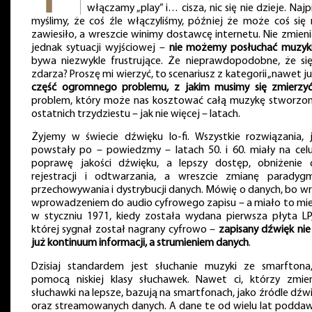
włączamy „play” i… cisza, nic się nie dzieje. Naj
myślimy, że coś źle włączyliśmy, później że może coś się
zawiesiło, a wreszcie winimy dostawcę internetu. Nie zmieni
jednak sytuacji wyjściowej –
nie możemy posłuchać muzyk
bywa niezwykle frustrujące. Że nieprawdopodobne, że się
zdarza? Proszę mi wierzyć, to scenariusz z kategorii „nawet ju
część ogromnego problemu, z jakim musimy się zmierzy
problem, który może nas kosztować całą muzykę stworzo
ostatnich trzydziestu – jak nie więcej – latach.
Żyjemy w świecie dźwięku lo-fi. Wszystkie rozwiązania, j
powstały po – powiedzmy – latach 50. i 60. miały na celu
poprawę jakości dźwięku, a lepszy dostęp, obniżenie 
rejestracji i odtwarzania, a wreszcie zmianę paradyg
przechowywania i dystrybucji danych. Mówię o danych, bo wr
wprowadzeniem do audio cyfrowego zapisu – a miało to mie
w styczniu 1971, kiedy została wydana pierwsza płyta LP
której sygnał został nagrany cyfrowo –
zapisany dźwięk nie
już kontinuum informacji, a strumieniem danych
.
Dzisiaj standardem jest słuchanie muzyki ze smarftona
pomocą niskiej klasy słuchawek. Nawet ci, którzy zmien
słuchawki na lepsze, bazują na smartfonach, jako źródle dźw
oraz streamowanych danych. A dane te od wielu lat podda