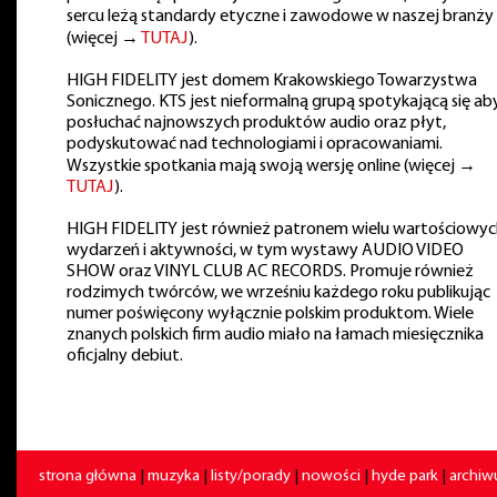
sercu leżą standardy etyczne i zawodowe w naszej branży
(więcej →
TUTAJ
).
HIGH FIDELITY jest domem Krakowskiego Towarzystwa
Sonicznego. KTS jest nieformalną grupą spotykającą się ab
posłuchać najnowszych produktów audio oraz płyt,
podyskutować nad technologiami i opracowaniami.
Wszystkie spotkania mają swoją wersję online (więcej →
TUTAJ
).
HIGH FIDELITY jest również patronem wielu wartościowyc
wydarzeń i aktywności, w tym wystawy AUDIO VIDEO
SHOW oraz VINYL CLUB AC RECORDS. Promuje również
rodzimych twórców, we wrześniu każdego roku publikując
numer poświęcony wyłącznie polskim produktom. Wiele
znanych polskich firm audio miało na łamach miesięcznika
oficjalny debiut.
strona główna
|
muzyka
|
listy/porady
|
nowości
|
hyde park
|
archi