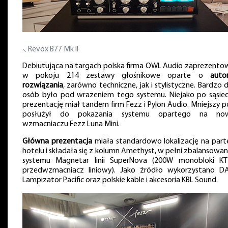
⸜ Revox B77 Mk II
Debiutująca na targach polska firma OWL Audio zaprezento
w pokoju 214 zestawy głośnikowe oparte o
autor
rozwiązania
, zarówno techniczne, jak i stylistyczne. Bardzo 
osób było pod wrażeniem tego systemu. Niejako po sąsie
prezentację miał tandem firm Fezz i Pylon Audio. Mniejszy p
posłużył do pokazania systemu opartego na no
wzmacniaczu Fezz Luna Mini.
Główna prezentacja
miała standardowo lokalizację na part
hotelu i składała się z kolumn Amethyst, w pełni zbalansowa
systemu Magnetar linii SuperNova (200W monobloki KT
przedwzmacniacz liniowy). Jako źródło wykorzystano D
Lampizator Pacific oraz polskie kable i akcesoria KBL Sound.