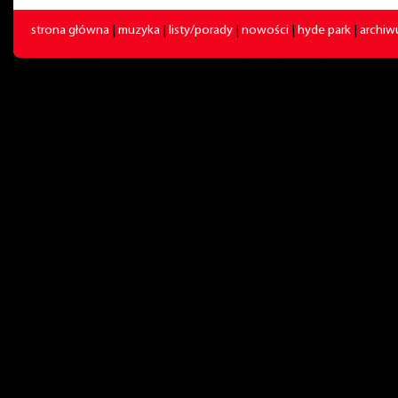
strona główna
|
muzyka
|
listy/porady
|
nowości
|
hyde park
|
archi