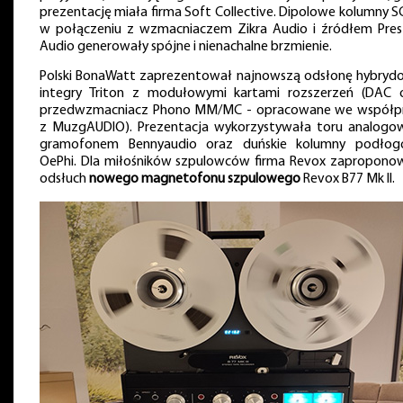
prezentację miała firma Soft Collective. Dipolowe kolumny S
w połączeniu z wzmacniaczem Zikra Audio i źródłem Pres
Audio generowały spójne i nienachalne brzmienie.
Polski BonaWatt zaprezentował najnowszą odsłonę hybryd
integry Triton z modułowymi kartami rozszerzeń (DAC 
przedwzmacniacz Phono MM/MC - opracowane we współp
z MuzgAUDIO). Prezentacja wykorzystywała toru analogo
gramofonem Bennyaudio oraz duńskie kolumny podło
OePhi. Dla miłośników szpulowców firma Revox zapropono
odsłuch
nowego magnetofonu szpulowego
Revox B77 Mk II.