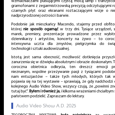
wzmacniaczami pulsującymi czystą mocą lamp i tranzysto
gramofonami z zegarmistrzowską precyzją odczytującymi r
czarnych płyt oraz ekranami roztaczającymi wizje o ni
nadprzyrodzonej ostrości i barwie.
Podobnie jak mieszkańcy Macondo, stajemy przed obfitoś
której
nie sposób ogarnąć
w trzy dni. Tysiące urządzeń, s
marek, premiery, prezentacje prowadzone przez wybit
dziennikarzy i artystów, koncerty na żywo – to coroc
intensywna uczta dla zmysłów, pielgrzymka do świą
technologii i sztuki audiowizualnej.
Istotą jest sama obecność, możliwość dotknięcia przyszło
zanurzenia się w dźwięku absolutnym i obrazie doskonałym. T
coroczna obietnica odkrycia, ten dreszcz emocji p
nieznanym, wspólne przeżywanie pasji z tysiącami podob
nam entuzjastów – także tych młodych, których tak w
pojawia się na tej wystawie – sprawiają, że gdy nadchodzi 
kolejnego Audio Video Show, wszyscy czują, że „powinni z
tutaj być”.
Byłem i również ja
, i kilkoma wrażeniami chciałbym 
państwem podzielić. Zapraszam do lektury.
▌
Audio Video Show A.D. 2025