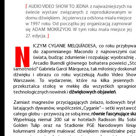
⌈
AUDIO VIDEO SHOW TO JEDNA z najważniejszych na
świecie wystaw związanych z reprodukowanym w
domu dźwiękiem. Jej pierwsza odsłona miała miejsce
w 1997 roku. Od początku jej organizacją zajmował
się ADAM MOKRZYCKI. W tym roku mała miejsce jej
27. edycja.
⌋
N
ICZYM CYGANIE MELQUÍADESA, co roku przybywa
do zapomnianego Macondo z najnowszymi cu
świata, budząc zdumienie i rozpalając wyobraźnię 
Arcadio Buendíi głównego bohatera powieści „Sto
samotności” Gabriela Garcii Márqueza, tak miłośnicy doskona
dźwięku i obrazu co roku wyczekują Audio Video Sh
Warszawie. To wydarzenie, które na kilka jesiennych
przekształca stolicę w mekkę dla wszystkich spragnio
technologicznych nowinek i
dźwiękowych objawień
.
Zamiast magnesów przyciągających żelazo, lodowych brył
latających dywanów, współcześni „Cyganie” – setki wystawc
całego globu – przywożą ze sobą inne,
równie fascynujące sk
Wypełniają niemal 200 sal w hotelach Radisson Blu Sobie
Golden Tulip oraz na Stadionie PGE Narodowym lśnią
kolumnami zdolnymi malować dźwiękiem niewidzialne pejz