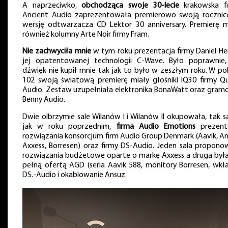
A naprzeciwko,
obchodząca swoje 30-lecie
krakowska f
Ancient Audio zaprezentowała premierowo swoją roczni
wersję odtwarzacza CD Lektor 30 anniversary. Premierę m
również kolumny Arte Noir firmy Fram.
Nie zachwyciła mnie
w tym roku prezentacja firmy Daniel Her
jej opatentowanej technologii C-Wave. Było poprawnie,
dźwięk nie kupił mnie tak jak to było w zeszłym roku. W po
102 swoją światową premierę miały głośniki IQ30 firmy Qu
Audio. Zestaw uzupełniała elektronika BonaWatt oraz gram
Benny Audio.
Dwie olbrzymie sale Wilanów I i Wilanów II okupowała, tak 
jak w roku poprzednim,
firma Audio Emotions
prezent
rozwiązania konsorcjum firm Audio Group Denmark (Aavik, An
Axxess, Borresen) oraz firmy DS-Audio. Jeden sala propono
rozwiązania budżetowe oparte o markę Axxess a druga była
pełną ofertą AGD (seria Aavik 588, monitory Borresen, wkł
DS.-Audio i okablowanie Ansuz.