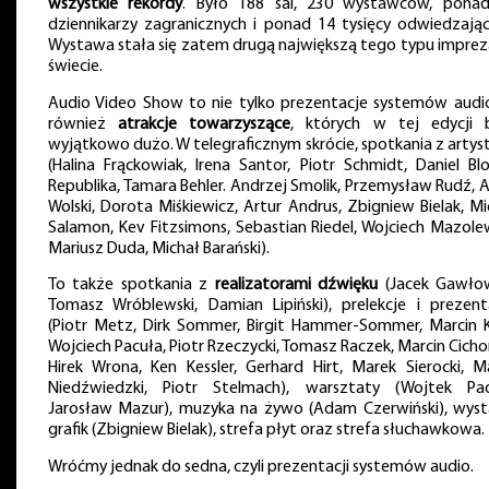
wszystkie rekordy
. Było 188 sal, 230 wystawców, pona
dziennikarzy zagranicznych i ponad 14 tysięcy odwiedzając
Wystawa stała się zatem drugą największą tego typu imprez
świecie.
Audio Video Show to nie tylko prezentacje systemów audi
również
atrakcje towarzyszące
, których w tej edycji 
wyjątkowo dużo. W telegraficznym skrócie, spotkania z artys
(Halina Frąckowiak, Irena Santor, Piotr Schmidt, Daniel Bl
Republika, Tamara Behler. Andrzej Smolik, Przemysław Rudź, A
Wolski, Dorota Miśkiewicz, Artur Andrus, Zbigniew Bielak, Mi
Salamon, Kev Fitzsimons, Sebastian Riedel, Wojciech Mazolew
Mariusz Duda, Michał Barański).
To także spotkania z
realizatorami dźwięku
(Jacek Gawłow
Tomasz Wróblewski, Damian Lipiński), prelekcje i prezent
(Piotr Metz, Dirk Sommer, Birgit Hammer-Sommer, Marcin K
Wojciech Pacuła, Piotr Rzeczycki, Tomasz Raczek, Marcin Cichoń
Hirek Wrona, Ken Kessler, Gerhard Hirt, Marek Sierocki, M
Niedźwiedzki, Piotr Stelmach), warsztaty (Wojtek Pad
Jarosław Mazur), muzyka na żywo (Adam Czerwiński), wys
grafik (Zbigniew Bielak), strefa płyt oraz strefa słuchawkowa.
Wróćmy jednak do sedna, czyli prezentacji systemów audio.