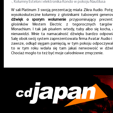
⸜ Kolumny Estelon i elektronika Kondo w pokoju Nautilusa
W sali Platinum 3 swoją prezentację miała Zikra Audio. Potę
wysokoskuteczne kolumny z głośnikami tubowymi genero
dźwięk o sporym wolumenie
przypominający prezent
głośników Western Electric z tegorocznych targ
Monachium. I tak jak pisałem wtedy, tuby albo się kocha, 
nienawidzi. Mnie ta namacalność dźwięku bardzo odpowi
Salę obok swój system zaprezentowała firma Avatar Audio i o
zawsze, odkąd sięgam pamięcią, w tym pokoju odpoczywa
to w tym roku wdała się tam jakaś nerwowość w dźwi
Chociaż mogło to też być moje całodniowe zmęczenie.