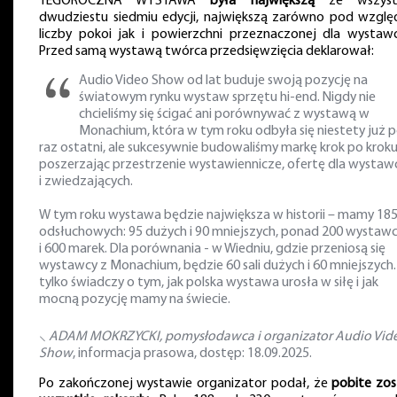
TEGOROCZNA WYSTAWA
była największą
ze wszystk
dwudziestu siedmiu edycji, największą zarówno pod wzgl
liczby pokoi jak i powierzchni przeznaczonej dla wystaw
Przed samą wystawą twórca przedsięwzięcia deklarował:
Audio Video Show od lat buduje swoją pozycję na
światowym rynku wystaw sprzętu hi-end. Nigdy nie
chcieliśmy się ścigać ani porównywać z wystawą w
Monachium, która w tym roku odbyła się niestety już 
raz ostatni, ale sukcesywnie budowaliśmy markę krok po kroku
poszerzając przestrzenie wystawiennicze, ofertę dla wysta
i zwiedzających.
W tym roku wystawa będzie największa w historii – mamy 185 
odsłuchowych: 95 dużych i 90 mniejszych, ponad 200 wysta
i 600 marek. Dla porównania - w Wiedniu, gdzie przeniosą się
wystawcy z Monachium, będzie 60 sali dużych i 60 mniejszych.
tylko świadczy o tym, jak polska wystawa urosła w siłę i jak
mocną pozycję mamy na świecie.
⸜
ADAM MOKRZYCKI, pomysłodawca i organizator Audio Vid
Show
, informacja prasowa, dostęp: 18.09.2025.
Po zakończonej wystawie organizator podał, że
pobite zos