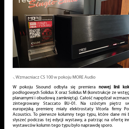
⸜ Wzmacniacz CS 100 w pokoju MORE Audio
W pokoju Sisound odbyła się premiera
nowej linii ko
podłogowych Solidus X oraz Solidus M (konstrukcje ze wstę
planarnymi i obudową zamkniętą). Całość napędzał wzmacn
zintegrowany Staccato BU-01. Na szóstym piętrz s
europejską premierę miały elektrostaty Vitorla firmy Po
Acoustics. To pierwsze kolumny tego typu, które dane mi 
słyszeć podczas tej edycji wystawy, a patrząc na ofertę in
wystawców kolumn tego typu było naprawdę sporo.