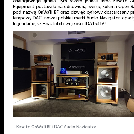
analogowego grania
. Tym razem jednak firma Kasoto A
Equipment postawiła na odnowioną wersję kolumn Open Ba
pod nazwą OnWaTi BF oraz dźwięk cyfrowy dostarczany p
lampowy DAC, nowej polskiej marki Audio Navigator, opart
legendarnej szesnastobitowej kości TDA1541A!
⸜ Kasoto OnWaTi BF i DAC Audio Navigator