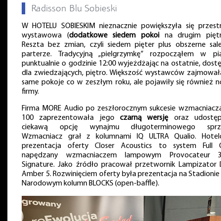
▌
Radisson Blu Sobieski
W HOTELU SOBIESKIM nieznacznie powiększyła się przest
wystawowa (
dodatkowe siedem pokoi
na drugim piętr
Reszta bez zmian, czyli siedem pięter plus obszerne sal
parterze. Tradycyjną „pielgrzymkę” rozpocząłem w pi
punktualnie o godzinie 12:00 wyjeżdżając na ostatnie, dost
dla zwiedzających, piętro. Większość wystawców zajmował
same pokoje co w zeszłym roku, ale pojawiły się również 
firmy.
Firma MORE Audio po zeszłorocznym sukcesie wzmacniacz
100 zaprezentowała jego
czarną wersję
oraz udostęp
ciekawą opcję wynajmu długoterminowego sprzę
Wzmacniacz grał z kolumnami IQ ULTRA Qualio. Hote
prezentacja oferty Closer Acoustics to system Full
napędzany wzmacniaczem lampowym Provocateur 3
Signature. Jako źródło pracował przetwornik Lampizator
Amber 5. Rozwinięciem oferty była prezentacja na Stadionie
Narodowym kolumn BLOCKS (open-baffle).