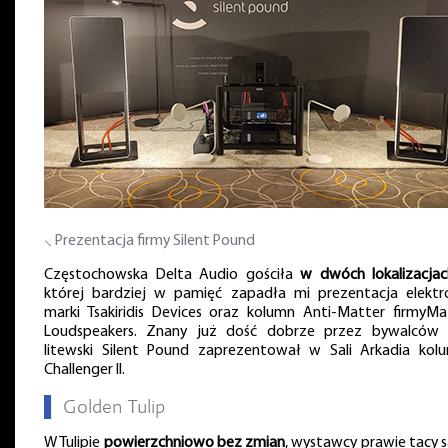
⸜ Prezentacja firmy Silent Pound
Częstochowska Delta Audio gościła
w dwóch lokalizacja
której bardziej w pamięć zapadła mi prezentacja elektro
marki Tsakiridis Devices oraz kolumn Anti-Matter firmyMa
Loudspeakers. Znany już dość dobrze przez bywalców
litewski Silent Pound zaprezentował w Sali Arkadia kol
Challenger II.
▌
Golden Tulip
W Tulipie
powierzchniowo bez zmian
, wystawcy prawie tacy s