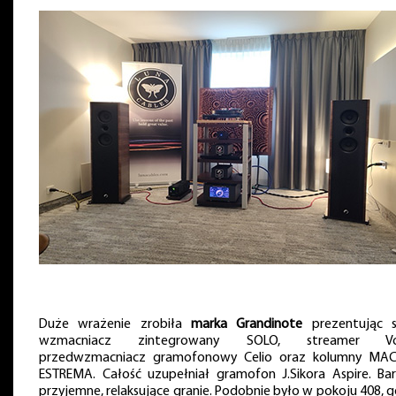
⸜ Pokój Grandinote
Duże wrażenie zrobiła
marka Grandinote
prezentując 
wzmacniacz zintegrowany SOLO, streamer Vol
przedwzmacniacz gramofonowy Celio oraz kolumny MA
ESTREMA. Całość uzupełniał gramofon J.Sikora Aspire. Ba
przyjemne, relaksujące granie. Podobnie było w pokoju 408, g