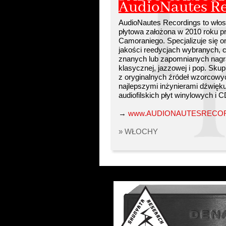
AudioNautes R
AudioNautes Recordings to wło
płytowa założona w 2010 roku p
Camoraniego. Specjalizuje się o
jakości reedycjach wybranych,
znanych lub zapomnianych nag
klasycznej, jazzowej i pop. Skup
z oryginalnych źródeł wzorcowy
najlepszymi inżynierami dźwięku
audiofilskich płyt winylowych i C
→
www.AUDIONAUTESRECOR
» WŁOCHY