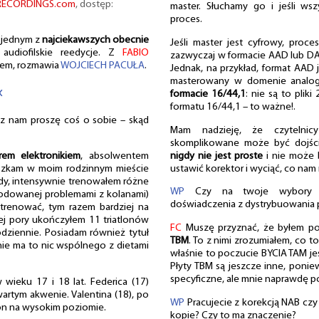
ECORDINGS.com
, dostęp:
master. Słuchamy go i jeśli ws
proces.
 jednym z
najciekawszych obecnie
Jeśli master jest cyfrowy, proc
audiofilskie reedycje. Z
FABIO
zazwyczaj w formacie AAD lub DAD
efem, rozmawia
WOJCIECH PACUŁA
.
Jednak, na przykład, format AAD
masterowany w domenie analog
«
formacie 16/44,1
: nie są to plik
formatu 16/44,1 – to ważne!.
z nam proszę coś o sobie – skąd
Mam nadzieję, że czytelnicy 
skomplikowane może być dojści
nigdy nie jest proste
i nie może b
erem elektronikiem
, absolwentem
ustawić korektor i wyciąć, co nam 
eszkam w moim rodzinnym mieście
ody, intensywnie trenowałem różne
WP
Czy na twoje wybory w 
owodowanej problemami z kolanami)
doświadczenia z dystrybuowania 
renować, tym razem bardziej na
tej pory ukończyłem 11 triatlonów
FC
Muszę przyznać, że byłem 
odziennie. Posiadam również tytuł
TBM
. To z nimi zrozumiałem, co t
(nie ma to nic wspólnego z dietami
właśnie to poczucie BYCIA TAM je
Płyty TBM są jeszcze inne, ponie
specyficzne, ale mnie naprawdę po
wieku 17 i 18 lat. Federica (17)
wartym akwenie. Valentina (18), po
WP
Pracujecie z korekcją NAB czy
tlon na wysokim poziomie.
kopie? Czy to ma znaczenie?