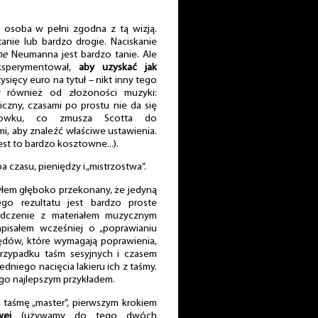
to osoba w pełni zgodna z tą wizją.
anie lub bardzo drogie. Naciskanie
he
Neumanna jest bardzo tanie. Ale
ksperymentował,
aby uzyskać jak
tysięcy euro na tytuł – nikt inny tego
ży również od złożoności muzyki:
czny, czasami po prostu nie da się
rowku, co zmusza Scotta do
, aby znaleźć właściwe ustawienia.
est to bardzo kosztowne...).
 czasu, pieniędzy i „mistrzostwa”.
yłem głęboko przekonany, że jedyną
ego rezultatu jest bardzo proste
adczenie z materiałem muzycznym
apisałem wcześniej o „poprawianiu
łędów, które wymagają poprawienia,
rzypadku taśm sesyjnych i czasem
niego nacięcia lakieru ich z taśmy.
ego najlepszym przykładem.
 taśmę „master”, pierwszym krokiem
wej
(używamy do tego dwóch