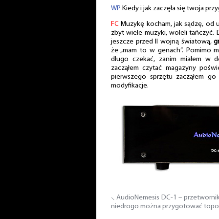
WP
Kiedy i jak zaczęła się twoja pr
FC
Muzykę kocham, jak sądzę, od ur
zbyt wiele muzyki, woleli tańczyć.
jeszcze przed II wojną światową,
g
że „mam to w genach”. Pomimo mo
długo czekać, zanim miałem w d
zacząłem czytać magazyny poświ
pierwszego sprzętu zacząłem go 
modyfikacje.
⸜ AudioNemesis DC-1 – przetwornik
niedrogo można przygotować topo