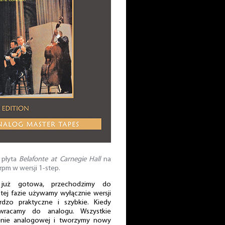
 płyta
Belafonte at Carnegie Hall
na
pm w wersji 1-step.
 już gotowa, przechodzimy do
 tej fazie używamy wyłącznie wersji
rdzo praktyczne i szybkie. Kiedy
wracamy do analogu. Wszystkie
nie analogowej i tworzymy nowy