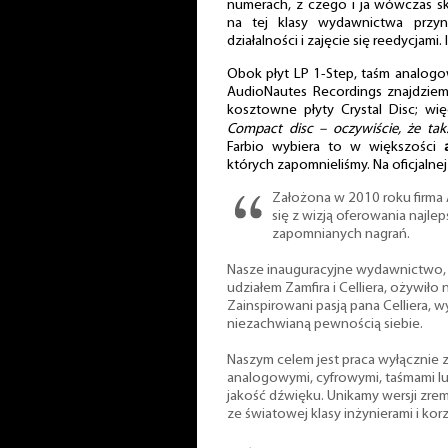
numerach, z czego i ja wówczas sk
na tej klasy wydawnictwa przyn
działalności i zajęcie się reedycjami
Obok płyt LP 1-Step, taśm analog
AudioNautes Recordings znajdzie
kosztowne płyty Crystal Disc; wi
Compact disc – oczywiście, że tak!
Farbio wybiera to w większości
których zapomnieliśmy. Na oficjalne
Założona w 2010 roku firma
się z wizją oferowania najle
zapomnianych nagrań.
Nasze inauguracyjne wydawnictwo
udziałem Zamfira i Celliera, ożywiło 
Zainspirowani pasją pana Celliera, 
niezachwianą pewnością siebie.
Naszym celem jest praca wyłącznie z
analogowymi, cyfrowymi, taśmami l
jakość dźwięku. Unikamy wersji zr
ze światowej klasy inżynierami i kor