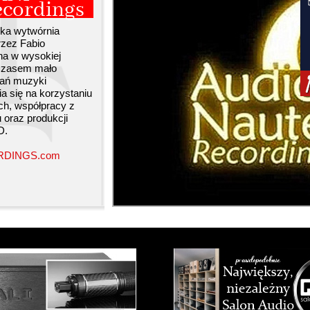
ecordings
ska wytwórnia
rzez Fabio
na w wysokiej
 czasem mało
rań muzyki
ia się na korzystaniu
ch, współpracy z
 oraz produkcji
D.
DINGS.com