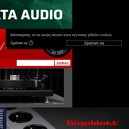
pl
|
en
Informujemy, że na swojej stronie www używamy plików cookies.
Zgadzam się
?