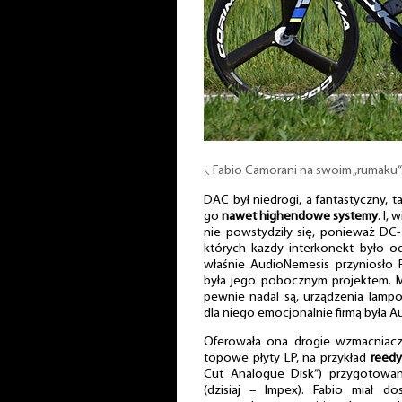
⸜ Fabio Camorani na swoim „rumaku
DAC był niedrogi, a fantastyczny, t
go
nawet highendowe systemy
. I,
nie powstydziły się, ponieważ DC
których każdy interkonekt było o
właśnie AudioNemesis przyniosło 
była jego pobocznym projektem. Mi
pewnie nadal są, urządzenia lamp
dla niego emocjonalnie firmą była A
Oferowała ona drogie wzmacniacze
topowe płyty LP, na przykład
reedy
Cut Analogue Disk”) przygotowa
(dzisiaj – Impex). Fabio miał d