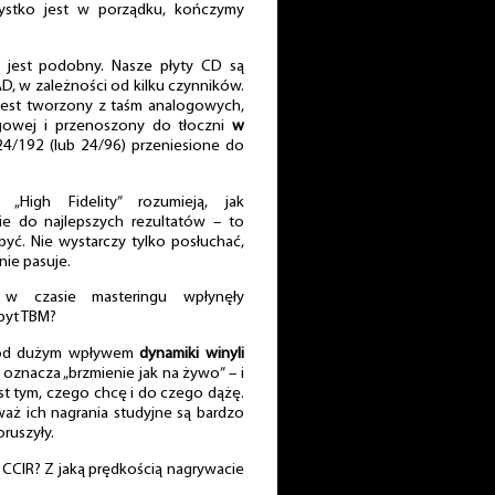
zystko jest w porządku, kończymy
es jest podobny. Nasze płyty CD są
, w zależności od kilku czynników.
 jest tworzony z taśm analogowych,
owej i przenoszony do tłoczni
w
i 24/192 (lub 24/96) przeniesione do
„High Fidelity” rozumieją, jak
e do najlepszych rezultatów – to
yć. Nie wystarczy tylko posłuchać,
nie pasuje.
czasie masteringu wpłynęły
pyt TBM?
pod dużym wpływem
dynamiki winyli
o oznacza „brzmienie jak na żywo” – i
st tym, czego chcę i do czego dążę.
waż ich nagrania studyjne są bardzo
ruszyły.
 CCIR? Z jaką prędkością nagrywacie