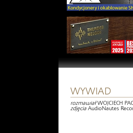
WYWIAD
rozmawiał
WOJCIECH PA
zdjęcia
AudioNautes Reco