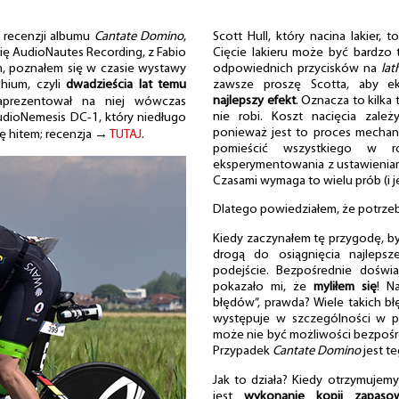
 recenzji albumu
Cantate Domino
,
Scott Hull, który nacina lakier, 
ę AudioNautes Recording, z Fabio
Cięcie lakieru może być bardzo t
em, poznałem się w czasie wystawy
odpowiednich przycisków na
lat
hium, czyli
dwadzieścia lat temu
zawsze proszę Scotta, aby e
najlepszy efekt
. Oznacza to kilka 
aprezentował na niej wówczas
nie robi. Koszt nacięcia zale
dioNemesis DC-1, który niedługo
ponieważ jest to proces mechani
ię hitem; recenzja →
TUTAJ
.
pomieścić wszystkiego w 
eksperymentowania z ustawieniami
Czasami wymaga to wielu prób (i j
Dlatego powiedziałem, że potrzeba
Kiedy zaczynałem tę przygodę, b
drogą do osiągnięcia najlepsz
podejście. Bezpośrednie doświ
pokazało mi, że
myliłem się
! N
błędów”, prawda? Wiele takich b
występuje w szczególności w p
może nie być możliwości bezpośred
Przypadek
Cantate Domino
jest t
Jak to działa? Kiedy otrzymujemy
jest
wykonanie kopii zapaso