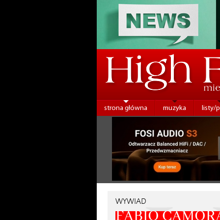
strona główna
muzyka
listy/
WYWIAD
FABIO CAMOR