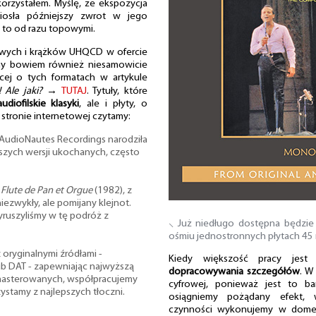
orzystałem. Myślę, że ekspozycja
iosła późniejszy zwrot w jego
. I to od razu topowymi.
owych i krążków UHQCD w ofercie
my bowiem również niesamowicie
ęcej o tych formatach w artykule
 Ale jaki?
→
TUTAJ
. Tytuły, które
audiofilskie klasyki
, ale i płyty, o
j stronie internetowej czytamy:
 AudioNautes Recordings narodziła
pszych wersji ukochanych, często
,
Flute de Pan et Orgue
(1982), z
niezwykły, ale pomijany klejnot.
wyruszyliśmy w tę podróż z
⸜ Już niedługo dostępna będzie
ośmiu jednostronnych płytach 45 r
 oryginalnymi źródłami -
Kiedy większość pracy jest
ub DAT - zapewniając najwyższą
dopracowywania szczegółów
. W
emasterowanych, współpracujemy
cyfrowej, ponieważ jest to ba
zystamy z najlepszych tłoczni.
osiągniemy pożądany efekt, 
czynności wykonujemy w dome