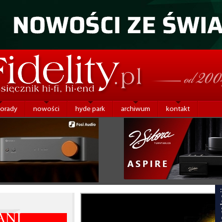
porady
nowości
hyde park
archiwum
kontakt
ANI