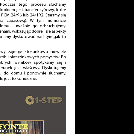
Podczas tego procesu słuchamy
krokiem jest transfer cyfrowy, które
 PCM 24/96 lub 24/192. Staramy się
pią zapasową). W tym momencie
 domu i uważnie go odsłuchujemy.
enami, wskazując dobre i złe aspekty
ynamy dyskutować nad tym „jak to
.
awy zajmuje stosunkowo niewiele
prób i nietuzinkowych pomysłów. Po
dobrych wyników spotykamy się i
ierunek jest właściwy. Dyskutujemy
iki do domu i ponownie słuchamy.
ile jest to konieczne.