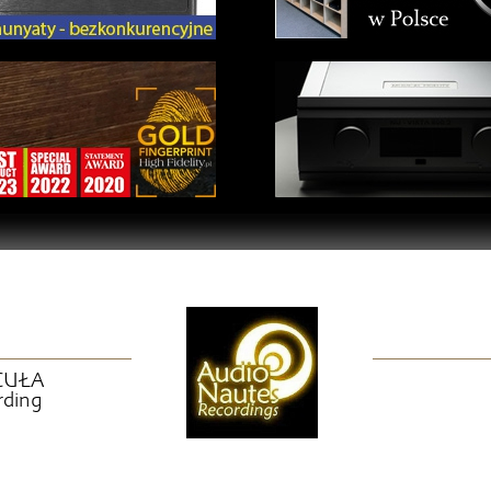
CUŁA
rding