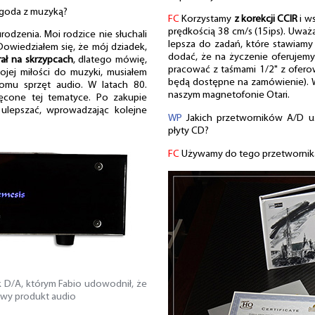
zygoda z muzyką?
FC
Korzystamy
z korekcji CCIR
i w
prędkością 38 cm/s (15ips). Uważa
odzenia. Moi rodzice nie słuchali
lepsza do zadań, które stawiamy
 Dowiedziałem się, że mój dziadek,
dodać, że na życzenie oferujem
rał na skrzypcach
, dlatego mówię,
pracować z taśmami 1/2" z oferow
jej miłości do muzyki, musiałem
będą dostępne na zamówienie). 
omu sprzęt audio. W latach 80.
naszym magnetofonie Otari.
ęcone tej tematyce. Po zakupie
ulepszać, wprowadzając kolejne
WP
Jakich przetworników A/D uż
płyty CD?
FC
Używamy do tego przetwornik
 D/A, którym Fabio udowodnił, że
wy produkt audio