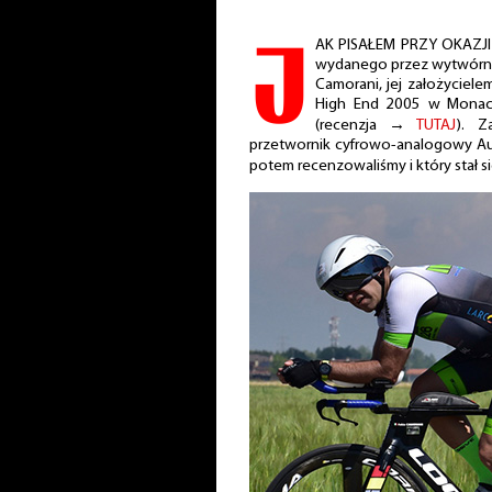
J
AK PISAŁEM PRZY OKAZJI
wydanego przez wytwórni
Camorani, jej założyciel
High End 2005 w Monac
(recenzja →
TUTAJ
). Z
przetwornik cyfrowo-analogowy Au
potem recenzowaliśmy i który stał s