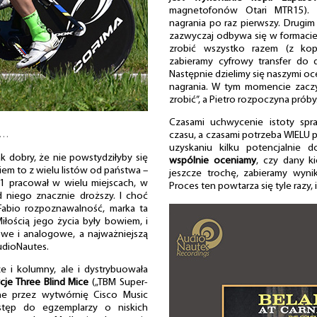
magnetofonów Otari MTR15). 
nagrania po raz pierwszy. Drugim 
zazwyczaj odbywa się w formacie
zrobić wszystko razem (z ko
zabieramy cyfrowy transfer do
Następnie dzielimy się naszymi oc
nagrania. W tym momencie zacz
zrobić”, a Pietro rozpoczyna próby
Czasami uchwycenie istoty spr
”…
czasu, a czasami potrzeba WIELU 
uzyskaniu kilku potencjalnie 
ak dobry, że nie powstydziłyby się
wspólnie oceniamy
, czy dany k
 wiem to z wielu listów od państwa –
jeszcze trochę, zabieramy wyn
-1 pracował w wielu miejscach, w
Proces ten powtarza się tyle razy, 
d niego znacznie droższy. I choć
Fabio rozpoznawalność, marka ta
łością jego życia były bowiem, i
owe i analogowe, a najważniejszą
udioNautes.
 i kolumny, ale i dystrybuowała
cje Three Blind Mice
(„TBM Super-
ne przez wytwórnię Cisco Music
ostęp do egzemplarzy o niskich