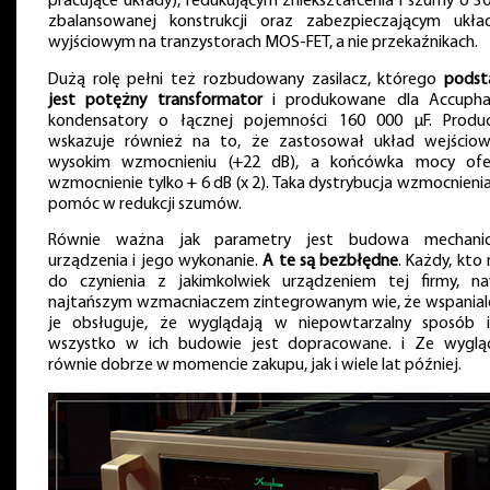
pracujące układy), redukującym zniekształcenia i szumy o 30
zbalansowanej konstrukcji oraz zabezpieczającym ukł
wyjściowym na tranzystorach MOS-FET, a nie przekaźnikach.
Dużą rolę pełni też rozbudowany zasilacz, którego
pods
jest potężny transformator
i produkowane dla Accupha
kondensatory o łącznej pojemności 160 000 μF. Produ
wskazuje również na to, że zastosował układ wejścio
wysokim wzmocnieniu (+22 dB), a końcówka mocy ofe
wzmocnienie tylko + 6 dB (x 2). Taka dystrybucja wzmocnieni
pomóc w redukcji szumów.
Równie ważna jak parametry jest budowa mechani
urządzenia i jego wykonanie.
A te są bezbłędne
. Każdy, kto
do czynienia z jakimkolwiek urządzeniem tej firmy, n
najtańszym wzmacniaczem zintegrowanym wie, że wspaniale
je obsługuje, że wyglądają w niepowtarzalny sposób 
wszystko w ich budowie jest dopracowane. i Ze wyglą
równie dobrze w momencie zakupu, jak i wiele lat później.