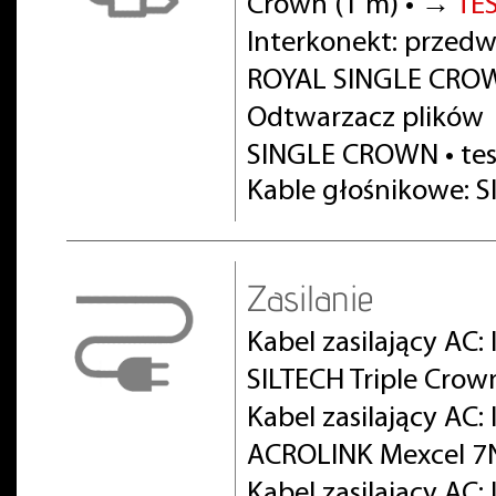
Crown (1 m) • →
TE
Interkonekt: prze
ROYAL SINGLE CROW
Odtwarzacz plików
SINGLE CROWN • te
Kable głośnikowe: S
Zasilanie
Kabel zasilający AC:
SILTECH Triple Crow
Kabel zasilający AC
ACROLINK Mexcel 7
Kabel zasilający AC