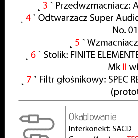
˻
3
˺ Przedwzmacniacz: A
˻
4
˺ Odtwarzacz Super Audi
No. 0
˻
5
˺ Wzmacniacz
˻
6
˺ Stolik: FINITE ELEMENT
Mk
II
wi
˻
7
˺ Filtr głośnikowy: SPE
(proto
Okablowanie
Interkonekt: SACD 