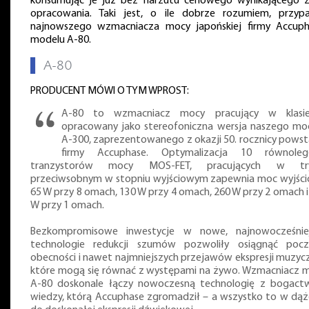
konsumując je już bez narzutu cenowego wynikającego z
opracowania. Taki jest, o ile dobrze rozumiem, przyp
najnowszego wzmacniacza mocy japońskiej firmy Accuph
modelu A-80.
▌
A-80
PRODUCENT MÓWI O TYM WPROST:
A-80 to wzmacniacz mocy pracujący w klasi
opracowany jako stereofoniczna wersja naszego mo
A-300, zaprezentowanego z okazji 50. rocznicy powst
firmy Accuphase. Optymalizacja 10 równoleg
tranzystorów mocy MOS-FET, pracujących w try
przeciwsobnym w stopniu wyjściowym zapewnia moc wyjśc
65 W przy 8 omach, 130 W przy 4 omach, 260 W przy 2 omach i
W przy 1 omach.
Bezkompromisowe inwestycje w nowe, najnowocześnie
technologie redukcji szumów pozwoliły osiągnąć pocz
obecności i nawet najmniejszych przejawów ekspresji muzycz
które mogą się równać z występami na żywo. Wzmacniacz 
A-80 doskonale łączy nowoczesną technologię z bogac
wiedzy, którą Accuphase zgromadził – a wszystko to w dąż