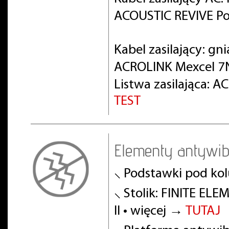
ACOUSTIC REVIVE Po
Kabel zasilający: gn
ACROLINK Mexcel 7
Listwa zasilająca: 
TEST
Elementy antywib
⸜ Podstawki pod ko
⸜ Stolik: FINITE EL
II • więcej →
TUTAJ