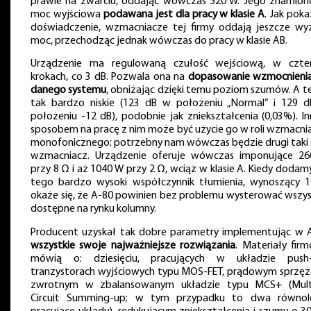
prawie na zwarciu, oddając wówczas 520 W. Jego znamio
moc wyjściowa
podawana jest dla pracy w klasie A
. Jak poka
doświadczenie, wzmacniacze tej firmy oddają jeszcze wy
moc, przechodząc jednak wówczas do pracy w klasie AB.
Urządzenie ma regulowaną czułość wejściową, w czte
krokach, co 3 dB. Pozwala ona na
dopasowanie wzmocnieni
danego systemu
, obniżając dzięki temu poziom szumów. A te 
tak bardzo niskie (123 dB w położeniu „Normal” i 129 
położeniu -12 dB), podobnie jak zniekształcenia (0,03%). I
sposobem na pracę z nim może być użycie go w roli wzmacni
monofonicznego; potrzebny nam wówczas będzie drugi taki
wzmacniacz. Urządzenie oferuje wówczas imponujące 2
przy 8 Ω i aż 1040 W przy 2 Ω, wciąż w klasie A. Kiedy dodam
tego bardzo wysoki współczynnik tłumienia, wynoszący 1
okaże się, że A-80 powinien bez problemu wysterować wszys
dostępne na rynku kolumny.
Producent uzyskał tak dobre parametry implementując w 
wszystkie swoje najważniejsze rozwiązania
. Materiały fir
mówią o: dziesięciu, pracujących w układzie push-
tranzystorach wyjściowych typu MOS-FET, prądowym sprzęż
zwrotnym w zbalansowanym układzie typu MCS+ (Mult
Circuit Summing-up; w tym przypadku to dwa równol