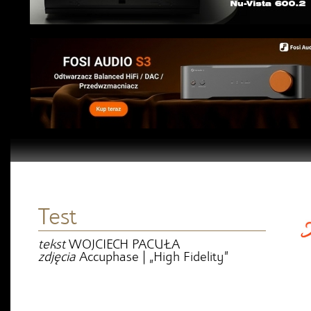
Test
tekst
WOJCIECH PACUŁA
zdjęcia
Accuphase | „High Fidelity”