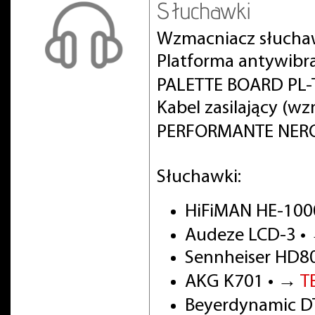
Słuchawki
Wzmacniacz słucha
Platforma antywibr
PALETTE BOARD PL-T
Kabel zasilający (w
PERFORMANTE NERO 
Słuchawki:
HiFiMAN HE-100
Audeze LCD-3 •
Sennheiser HD8
AKG K701 • →
T
Beyerdynamic DT