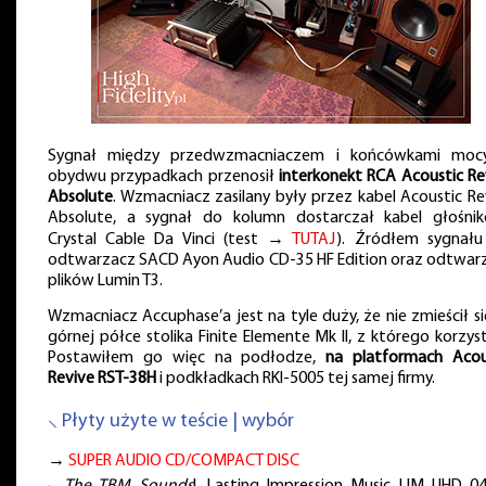
Sygnał między przedwzmacniaczem i końcówkami mo
obydwu przypadkach przenosił
interkonekt RCA Acoustic Re
Absolute
. Wzmacniacz zasilany były przez kabel Acoustic Re
Absolute, a sygnał do kolumn dostarczał kabel głośni
Crystal Cable Da Vinci (test →
TUTAJ
). Źródłem sygnału
odtwarzacz SACD Ayon Audio CD-35 HF Edition oraz odtwar
plików Lumin T3.
Wzmacniacz Accuphase’a jest na tyle duży, że nie zmieścił si
górnej półce stolika Finite Elemente Mk II, z którego korzys
Postawiłem go więc na podłodze,
na platformach Acou
Revive RST-38H
i podkładkach RKI-5005 tej samej firmy.
⸜ Płyty użyte w teście | wybór
→
SUPER AUDIO CD/COMPACT DISC
⸜
The TBM Sounds
!, Lasting Impression Music LIM UHD 04