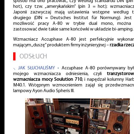
sposób ma ono pracować, czy według standardu DIN (pin
hot), czy tzw. „amerykańskim” (pin 3 = hot); wzmacniac
Japonii zazwyczaj mają ustawienia wstępne według 
drugiego (DIN = Deutsches Institut für Normung). Jest
możliwość pracy A-80 w trybie dual mono, można
zastosować dwie takie same końcówki w układzie bi-amping.
Wzmacniacz Accuphase A-80 jest perfekcyjnie wykona
mającym „duszę” produktem firmy inżynieryjnej –
rzadka rzec
▌
ODSŁUCH
⸜ JAK SŁUCHALIŚMY •
Accuphase A-80 porównywany by
mojego wzmacniacza odniesienia, czyli
tranzystoro
wzmacniacza mocy Soulution 710
, i napędzał kolumny Har
M40.1. Wstępnym wzmocnieniem zajął się przedwzmacn
lampowy Ayon Audio Spheris III.