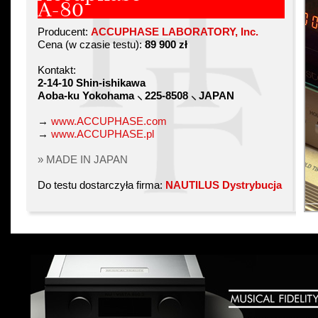
A-80
Producent:
ACCUPHASE LABORATORY, Inc.
Cena (w czasie testu):
89 900 zł
Kontakt:
2-14-10 Shin-ishikawa
Aoba-ku Yokohama ⸜ 225-8508 ⸜ JAPAN
→
www.ACCUPHASE.com
→
www.ACCUPHASE.pl
» MADE IN JAPAN
Do testu dostarczyła firma:
NAUTILUS Dystrybucja