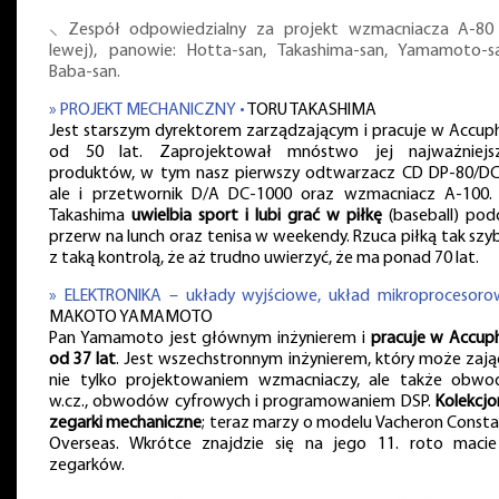
⸜ Zespół odpowiedzialny za projekt wzmacniacza A-80
lewej), panowie: Hotta-san, Takashima-san, Yamamoto-s
Baba-san.
» PROJEKT MECHANICZNY •
TORU TAKASHIMA
Jest starszym dyrektorem zarządzającym i pracuje w Accup
od 50 lat. Zaprojektował mnóstwo jej najważniejs
produktów, w tym nasz pierwszy odtwarzacz CD DP-80/DC
ale i przetwornik D/A DC-1000 oraz wzmacniacz A-100.
Takashima
uwielbia sport i lubi grać w piłkę
(baseball) pod
przerw na lunch oraz tenisa w weekendy. Rzuca piłką tak szyb
z taką kontrolą, że aż trudno uwierzyć, że ma ponad 70 lat.
» ELEKTRONIKA – układy wyjściowe, układ mikroprocesoro
MAKOTO YAMAMOTO
Pan Yamamoto jest głównym inżynierem i
pracuje w Accup
od 37 lat
. Jest wszechstronnym inżynierem, który może zająć
nie tylko projektowaniem wzmacniaczy, ale także obw
w.cz., obwodów cyfrowych i programowaniem DSP.
Kolekcjo
zegarki mechaniczne
; teraz marzy o modelu Vacheron Consta
Overseas. Wkrótce znajdzie się na jego 11. roto maci
zegarków.