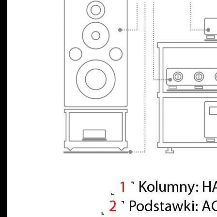
˻
1
˺ Kolumny: H
˻
2
˺ Podstawki: A