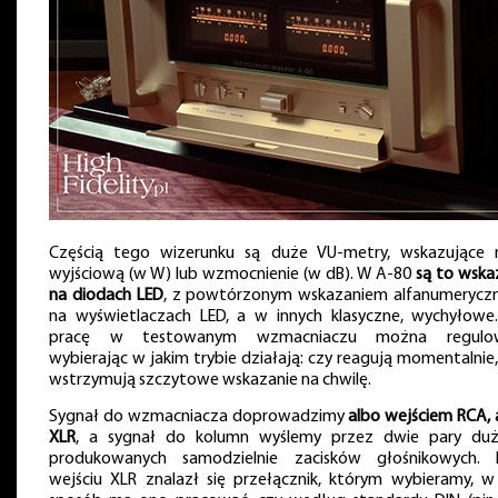
Częścią tego wizerunku są duże VU-metry, wskazujące
wyjściową (w W) lub wzmocnienie (w dB). W A-80
są to wskaź
na diodach LED
, z powtórzonym wskazaniem alfanumerycz
na wyświetlaczach LED, a w innych klasyczne, wychyłowe.
pracę w testowanym wzmacniaczu można regulow
wybierając w jakim trybie działają: czy reagują momentalnie,
wstrzymują szczytowe wskazanie na chwilę.
Sygnał do wzmacniacza doprowadzimy
albo wejściem RCA, 
XLR
, a sygnał do kolumn wyślemy przez dwie pary duż
produkowanych samodzielnie zacisków głośnikowych. 
wejściu XLR znalazł się przełącznik, którym wybieramy, w 