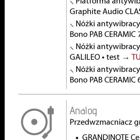
⸜ Platforma antywibr
Graphite Audio CLA
⸜ Nóżki antywibracy
Bono PAB CERAMIC 7
⸜ Nóżki antywibracy
GALILEO • test →
T
⸜ Nóżki antywibracy
Bono PAB CERAMIC 6
Analog
Przedwzmacniacz g
GRANDINOTE Cel