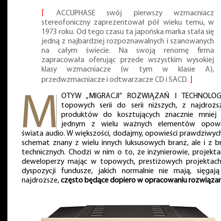
⌈
ACCUPHASE swój pierwszy wzmacniacz
stereofoniczny zaprezentował pół wieku temu, w
1973 roku. Od tego czasu ta japońska marka stała się
jedną z najbardziej rozpoznawalnych i szanowanych
na całym świecie. Na swoją renomę firma
zapracowała oferując przede wszystkim wysokiej
klasy wzmacniacze (w tym w klasie A),
przedwzmacniacze i odtwarzacze CD i SACD.
⌋
OTYW „MIGRACJI” ROZWIĄZAŃ I TECHNOLOG
topowych serii do serii niższych, z najdrożs
produktów do kosztujących znacznie mniej 
jednym z wielu ważnych elementów opowi
świata audio. W większości, dodajmy, opowieści prawdziwych
schemat znany z wielu innych luksusowych branż, ale i z b
technicznych. Chodzi w nim o to, że inżynierowie, projektan
deweloperzy mając w topowych, prestiżowych projektac
dyspozycji fundusze, jakich normalnie nie mają, sięgaj
najdroższe,
często będące dopiero w opracowaniu rozwiązan