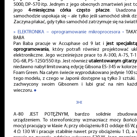
5000, DP-570 itp. Jednym z jego obecnych zmartwień jest to
jego
4-miesięczna córka często płacze
. Usadzon
samochodzie uspokaja się – ale tylko jeśli samochód silnik dzi
Zaczyna płakać, gdy tylko samochód zatrzymuje się na światł
» ELEKTRONIKA – oprogramowanie mikroprocesora •
TAKA
BABA
Pan Baba pracuje w Accuphase od 9 lat i
jest specjalist
oprogramowania
, który potrafi również projektować uk
elektronikczne. Jego wcześniejsze prace to A-300, A-75, T-1
DG-68, PS-1250/550 itp. Jest również
utalentowanym gitarzy
niedawno nabył limitowaną edycję Gibsona ES-345 w kolorze
Foam Green. Na całym świecie wyprodukowano jedynie 100 s
tego modelu, z czego w Japonii dostępne są tylko 3 sztuki. 
zachwycony swoim Gibsonem i lubi grać na nim każ
wieczoru.
●
»«
A-80 JEST POTĘŻNYM, bardzo solidnie zbudowa
urządzeniem. To stereofoniczny wzmacniacz mocy (końc
mocy) pracujący w klasie A; przy obciążeniu 8 Ω oddaje 65 W, 
4 Ω 130 W i pracuje stabilnie nawet przy obciążeniu 1 Ω, a 