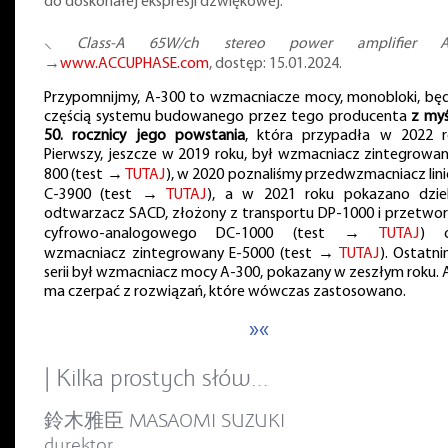
do doskonałej ekspresji dźwiękowej.
⸜
Class-A 65W/ch stereo power amplifier A
→
www.ACCUPHASE.com
, dostęp: 15.01.2024.
Przypomnijmy, A-300 to wzmacniacze mocy, monobloki, bę
częścią systemu budowanego przez tego producenta
z myś
50. rocznicy jego powstania
, która przypadła w 2022 r
Pierwszy, jeszcze w 2019 roku, był wzmacniacz zintegrowan
800 (test →
TUTAJ
), w 2020 poznaliśmy przedwzmacniacz lin
C-3900 (test →
TUTAJ
), a w 2021 roku pokazano dzie
odtwarzacz SACD, złożony z transportu DP-1000 i przetwor
cyfrowo-analogowego DC-1000 (test →
TUTAJ
) o
wzmacniacz zintegrowany E-5000 (test →
TUTAJ
). Ostatn
serii był wzmacniacz mocy A-300, pokazany w zeszłym roku. 
ma czerpać z rozwiązań, które wówczas zastosowano.
»«
| Kilka prostych słów…
鈴木雅臣 MASAOMI SUZUKI
dyrektor