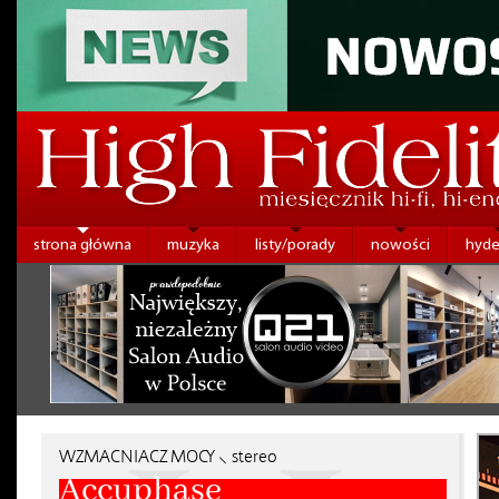
strona główna
muzyka
listy/porady
nowości
hyde
WZMACNIACZ MOCY ⸜ stereo
Accuphase