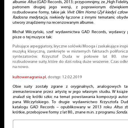
albumie
Altus
(GAD Records, 2013; przypomnijmy, ze „High Fidelity
patronem drugiej jego wersji, z poprawionym dźwiękiem
rozbudowane formy, takie jak
Vivit Olim Homo
(
Zył kiedyś człow
Radosna medytacja
, niekiedy łączone z innymi tematami; obyd
utwory znajdziemy na recenzowanym albumie.
Michał Wilczyński, szef wydawnictwa GAD Records, wydawcy 
pisze o tej muzyce tak:
Pulsujące arpeggiatory, liryczne solówki Mooga i zaskakujące inspi
muzyką klasyczną, zamknięte w misternych fakturach polifonic
syntezatorów. Krzysztof Duda w połowie lat 80. stwo
rozbudowane suity, które do dziś robią duże wrażenie. Czas odkr
na nowo.
kultowenagrania.pl
, dostęp: 12.02.2019
Obie suity zostały zgrane z oryginalnych, analogowych ta
zremasterowane przez artystę w jego własnym studiu. W książ
znalazł się krótki szkic na temat powstawania kompozycji auto
pana Wilczyńskiego. To drugie wydawnictwo Krzysztofa Du
katalogu GAD Records – opublikowany w 2013 roku
Altus
zb
krótkie, przebojowe formy z lat 80., znane m.in. z programu
Sonda
.