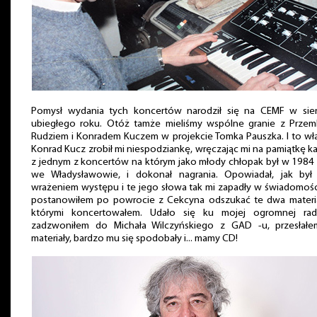
Pomysł wydania tych koncertów narodził się na CEMF w sier
ubiegłego roku. Otóż tamże mieliśmy wspólne granie z Prze
Rudziem i Konradem Kuczem w projekcie Tomka Pauszka. I to wł
Konrad Kucz zrobił mi niespodziankę, wręczając mi na pamiątkę k
z jednym z koncertów na którym jako młody chłopak był w 1984
we Władysławowie, i dokonał nagrania. Opowiadał, jak był
wrażeniem występu i te jego słowa tak mi zapadły w świadomośc
postanowiłem po powrocie z Cekcyna odszukać te dwa materi
którymi koncertowałem. Udało się ku mojej ogromnej rado
zadzwoniłem do Michała Wilczyńskiego z GAD -u, przesłałe
materiały, bardzo mu się spodobały i... mamy CD!