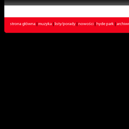
strona główna
|
muzyka
|
listy/porady
|
nowości
|
hyde park
|
archi