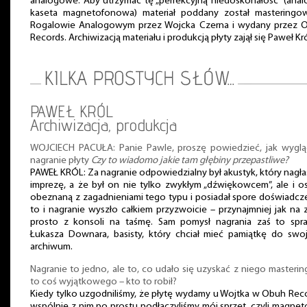
analogowe. Aby utrzymać tę „perfekcyjną niedoskonałość” (anal
kaseta magnetofonowa) materiał poddany został masteringo
Rogalowie Analogowym przez Wojcka Czerna i wydany przez 
Records. Archiwizacją materiału i produkcją płyty zajął się Paweł Kró
PAWEŁ KRÓL
Archiwizacja, produkcja
WOJCIECH PACUŁA: Panie Pawle, proszę powiedzieć, jak wyglą
nagranie płyty
Czy to wiadomo jakie tam głębiny przepastliwe?
PAWEŁ KRÓL: Za nagranie odpowiedzialny był akustyk, który nagła
imprezę, a że był on nie tylko zwykłym „dźwiękowcem”, ale i o
obeznaną z zagadnieniami tego typu i posiadał spore doświadcze
to i nagranie wyszło całkiem przyzwoicie – przynajmniej jak na 
prosto z konsoli na taśmę. Sam pomysł nagrania zaś to spr
Łukasza Downara, basisty, który chciał mieć pamiątkę do swo
archiwum.
Nagranie to jedno, ale to, co udało się uzyskać z niego masteri
to coś wyjątkowego – kto to robił?
Kiedy tylko uzgodniliśmy, że płytę wydamy u Wojtka w Obuh Reco
wspólnie z nim po prostu podłączyliśmy mój sprzęt, czyli magne