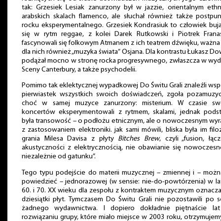
tak: Grzesiek Lesiak zanurzony był w jazzie, orientalnym eth
arabskich skalach flamenco, ale słuchał również także postpun
rocku eksperymentalnego. Grzesiek Kondrasiuk to człowiek buja
się w rytm reggae, z kolei Darek Rutkowski i Piotrek Frana
fascynowali się folkowym Atmanem z ich teatrem dźwięku, ważna 
dla nich również „muzyka świata” Osjana. Dla kontrastu Łukasz D
podążał mocno w stronę rocka progresywnego, zwłaszcza w wyd
Sceny Canterbury, a także psychodelii.
Pomimo tak eklektycznej wypadkowej Do Świtu Grali znaleźli wsp
pierwiastek wszystkich swoich doświadczeń, zgoła pozamuzyc
choć w samej muzyce zanurzony: misterium. W czasie sw
koncertów eksperymentowali z rytmem, skalami, jednak pods
była transowość – o podłożu etnicznym, ale o nowoczesnym wyra
z zastosowaniem elektroniki. jak sami mówili, bliska była im filo
grania Milesa Davisa z płyty
Bitches Brew
, czyli „fusion, łąc
akustyczności z elektrycznością, nie obawianie się nowoczesno
niezależnie od gatunku”.
Tego typu podejście do materii muzycznej – zmiennej i – możn
powiedzieć – jednorazowej (w sensie: nie-do-powtórzenia) w la
60. i 70. XX wieku dla zespołu z kontraktem muzycznym oznacza
dziesiątki płyt. Tymczasem Do Świtu Grali nie pozostawili po s
żadnego wydawnictwa. I dopiero dokładnie piętnaście la
rozwiązaniu grupy, które miało miejsce w 2003 roku, otrzymujem