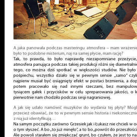
A jaka panowała podczas masteringu atmosfera – mam wrażenie
było to podobne misterium, naj na samej płycie, mam rację?
Tak, to prawda, to było naprawdę niezapomniane przeżycie
atmosfera panująca podczas takiej produkcji różni się diametraln
tego, co można dziś spotkać w większości studiów. Nie było
pośpiechu, wszystko działo się w pewnym sensie ,,samo” czyli
najpierw musiał być osiągnięty efekt w postaci brzmienia, a do
potem pracowało się nad innymi rzeczami, bez manipulow
tysiącem gałek i przycisków w celu spreparowania jakości, o k
pierwotnie nam chodziło podczas sesji nagraniowej.
A jak się udało namówić muzyków do wydania tej płyty? Mogli
przecież obawiać, że to w pewnym sensie historia i niekonieczni
z nią już identyfikują…
Na samym początku zarówno Grzesiek jak i Łukasz nie chcieli w 
o tym słyszeć. A bo „to już minęło”, a to bo „powrót do przeszłości”
Ale powoli starałem się zmiękczać grunt, bo czułem, że jest to na