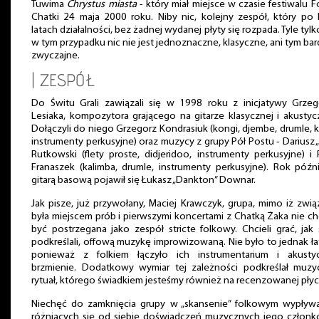
Tuwima
Chrystus miasta
- który miał miejsce w czasie festiwalu F
Chatki 24 maja 2000 roku. Niby nic, kolejny zespół, który po k
latach działalności, bez żadnej wydanej płyty się rozpada. Tyle tylk
w tym przypadku nic nie jest jednoznaczne, klasyczne, ani tym bar
zwyczajne.
| ZESPÓŁ
Do Świtu Grali zawiązali się w 1998 roku z inicjatywy Grzeg
Lesiaka, kompozytora grającego na gitarze klasycznej i akustyc
Dołączyli do niego Grzegorz Kondrasiuk (kongi, djembe, drumle, k
instrumenty perkusyjne) oraz muzycy z grupy Pół Postu - Dariusz 
Rutkowski (flety proste, didjeridoo, instrumenty perkusyjne) i 
Franaszek (kalimba, drumle, instrumenty perkusyjne). Rok późni
gitarą basową pojawił się Łukasz „Dankton” Downar.
Jak pisze, już przywołany, Maciej Krawczyk, grupa, mimo iż zwi
była miejscem prób i pierwszymi koncertami z Chatką Żaka nie ch
być postrzegana jako zespół stricte folkowy. Chcieli grać, jak
podkreślali, offową muzykę improwizowaną. Nie było to jednak ł
ponieważ z folkiem łączyło ich instrumentarium i akusty
brzmienie. Dodatkowy wymiar tej zależności podkreślał muzy
rytuał, którego świadkiem jesteśmy również na recenzowanej płyc
Niechęć do zamknięcia grupy w „skansenie” folkowym wypływa
różniących się od siebie doświadczeń muzycznych jego członkó