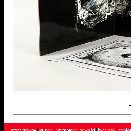
H
strona główna
|
muzyka
|
listy/porady
|
nowości
|
hyde park
|
archi