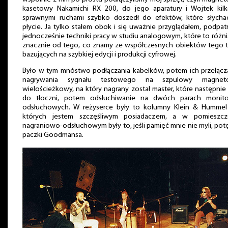
kasetowy Nakamichi RX 200, do jego aparatury i Wojtek kil
sprawnymi ruchami szybko doszedł do efektów, które słycha
płycie. Ja tylko stałem obok i się uważnie przyglądałem, podpat
jednocześnie techniki pracy w studiu analogowym, które to różni
znacznie od tego, co znamy ze współczesnych obiektów tego t
bazujących na szybkiej edycji i produkcji cyfrowej.
Było w tym mnóstwo podłączania kabelków, potem ich przełącza
nagrywania sygnału testowego na szpulowy magnet
wielościeżkowy, na który nagrany został master, które następnie t
do tłoczni, potem odsłuchiwanie na dwóch parach monit
odsłuchowych. W reżyserce były to kolumny Klein & Hummel
których jestem szczęśliwym posiadaczem, a w pomieszcz
nagraniowo-odsłuchowym były to, jeśli pamięć mnie nie myli, po
paczki Goodmansa.