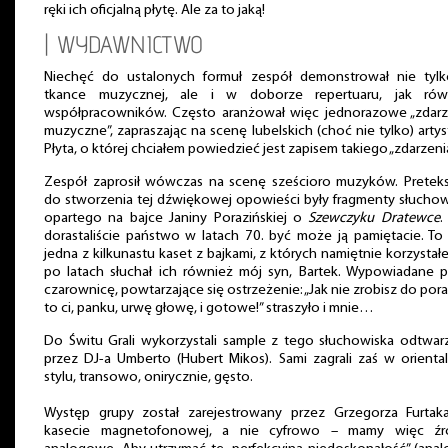
ręki ich oficjalną płytę. Ale za to jaką!
| WYDAWNICTWO
Niechęć do ustalonych formuł zespół demonstrował nie tyl
tkance muzycznej, ale i w doborze repertuaru, jak rów
współpracowników. Często aranżował więc jednorazowe „zdarz
muzyczne”, zapraszając na scenę lubelskich (choć nie tylko) arty
Płyta, o której chciałem powiedzieć jest zapisem takiego „zdarzenia
Zespół zaprosił wówczas na scenę sześcioro muzyków. Pretek
do stworzenia tej dźwiękowej opowieści były fragmenty słuchow
opartego na bajce Janiny Porazińskiej o
Szewczyku Dratewce
.
dorastaliście państwo w latach 70. być może ją pamiętacie. To 
jedna z kilkunastu kaset z bajkami, z których namiętnie korzystał
po latach słuchał ich również mój syn, Bartek. Wypowiadane p
czarownicę, powtarzające się ostrzeżenie: „Jak nie zrobisz do por
to ci, panku, urwę głowę, i gotowe!” straszyło i mnie…
Do Świtu Grali wykorzystali sample z tego słuchowiska odtwar
przez DJ-a Umberto (Hubert Mikos). Sami zagrali zaś w orienta
stylu, transowo, onirycznie, gęsto.
Występ grupy został zarejestrowany przez Grzegorza Furtak
kasecie magnetofonowej, a nie cyfrowo – mamy więc źr