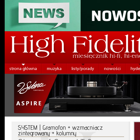
strona główna
muzyka
listy/porady
nowości
hyde
SYSTEM | Gramofon + wzmacniacz
zintegrowany + kolumny