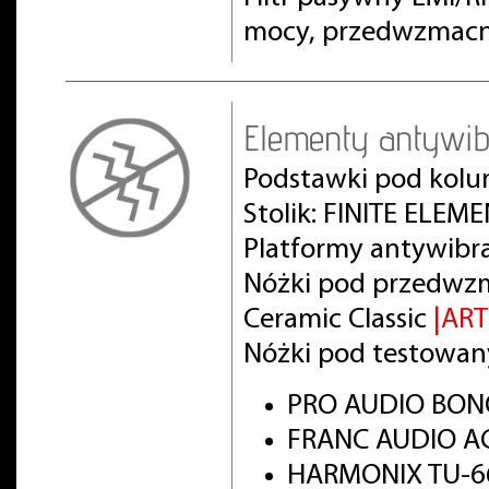
mocy, przedwzmacn
Elementy antywib
Podstawki pod kolu
Stolik: FINITE ELEM
Platformy antywibr
Nóżki pod przedwz
Ceramic Classic
|AR
Nóżki pod testowan
PRO AUDIO BON
FRANC AUDIO AC
HARMONIX TU-66