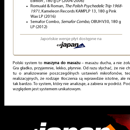
Edition”, 180 g LP (2004/2006)
Romuald & Roman,
The Polish Psychedelic Trip 1968-
1971
, Kameleon Records KAMPLP 13, 180 g Pink
Wax LP (2016)
Semafor Combo,
Semafor Combo
, OBUH V30, 180 g
LP (2012)
Japońskie wersje płyt dostępne na
Polski system to
maszyna do masażu
– masażu ducha, a nie żoł
Gra gładko, przyjemnie, lekko, płynnie. Od razu słychać, że nie c
tu o analizowanie poszczególnych ustawień mikrofonów, tec
realizacyjnych, że rodzaje tłoczenia są wprawdzie istotne, ale n
tak bardzo. To system, który nie analizuje, a zabiera w podróż. Po
względem jest systemem unikatowym.