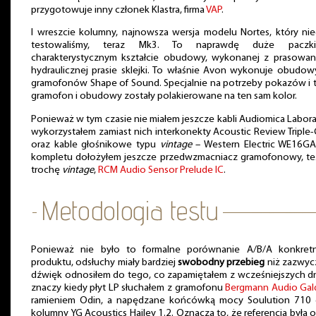
przygotowuje inny członek Klastra, firma
VAP
.
I wreszcie kolumny, najnowsza wersja modelu Nortes, który ni
testowaliśmy, teraz Mk3. To naprawdę duże pacz
charakterystycznym kształcie obudowy, wykonanej z prasowa
hydraulicznej prasie sklejki. To właśnie Avon wykonuje obudow
gramofonów Shape of Sound. Specjalnie na potrzeby pokazów i 
gramofon i obudowy zostały polakierowane na ten sam kolor.
Ponieważ w tym czasie nie miałem jeszcze kabli Audiomica Labora
wykorzystałem zamiast nich interkonekty Acoustic Review Triple
oraz kable głośnikowe typu
vintage
– Western Electric WE16GA
kompletu dołożyłem jeszcze przedwzmacniacz gramofonowy, te
trochę
vintage
,
RCM Audio Sensor Prelude IC
.
Ponieważ nie było to formalne porównanie A/B/A konkret
produktu, odsłuchy miały bardziej
swobodny przebieg
niż zazwycz
dźwięk odnosiłem do tego, co zapamiętałem z wcześniejszych dn
znaczy kiedy płyt LP słuchałem z gramofonu
Bergmann Audio Gal
ramieniem Odin, a napędzane końcówką mocy Soulution 710 g
kolumny YG Acoustics Hailey 1.2. Oznacza to, że referencja była 