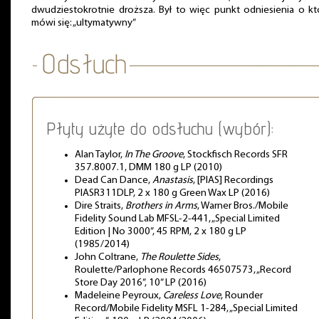
dwudziestokrotnie droższa. Był to więc punkt odniesienia o k
mówi się: „ultymatywny”
Płyty użyte do odsłuchu (wybór):
Alan Taylor,
In The Groove
, Stockfisch Records SFR
357.8007.1, DMM 180 g LP (2010)
Dead Can Dance,
Anastasis
, [PIAS] Recordings
PIASR311DLP, 2 x 180 g Green Wax LP (2016)
Dire Straits,
Brothers in Arms
, Warner Bros./Mobile
Fidelity Sound Lab MFSL-2-441, „Special Limited
Edition | No 3000”, 45 RPM, 2 x 180 g LP
(1985/2014)
John Coltrane,
The Roulette Sides
,
Roulette/Parlophone Records 46507573, „Record
Store Day 2016”, 10” LP (2016)
Madeleine Peyroux,
Careless Love
, Rounder
Record/Mobile Fidelity MSFL 1-284, „Special Limited