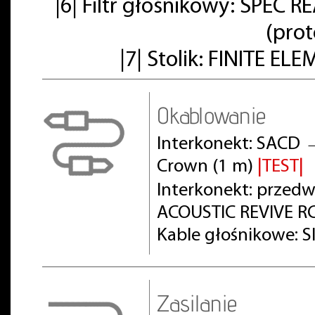
|6| Filtr głośnikowy: SPE
(pro
|7| Stolik: FINITE E
Okablowanie
Interkonekt: SACD 
Crown (1 m)
|TEST|
Interkonekt: prze
ACOUSTIC REVIVE RC
Kable głośnikowe: S
Zasilanie