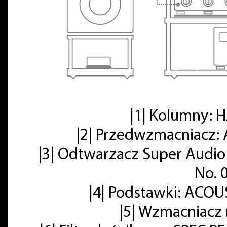
|1| Kolumny:
|2| Przedwzmacniacz: 
|3| Odtwarzacz Super Audio
No. 
|4| Podstawki: ACOU
|5| Wzmacniacz