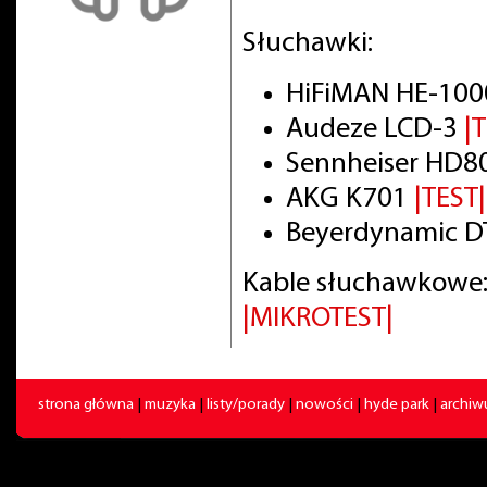
Słuchawki:
HiFiMAN HE-100
Audeze LCD-3
|
Sennheiser HD8
AKG K701
|TEST|
Beyerdynamic DT
Kable słuchawkowe:
|MIKROTEST|
strona główna
|
muzyka
|
listy/porady
|
nowości
|
hyde park
|
archi