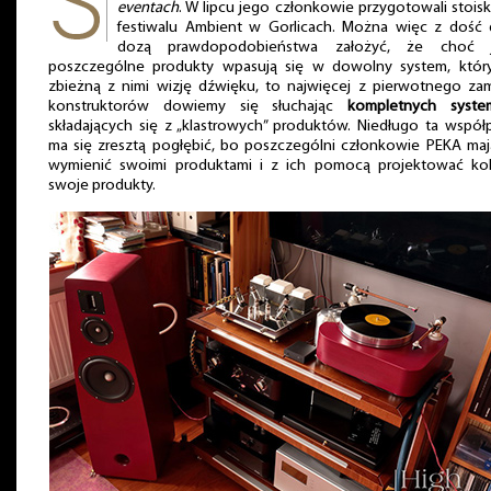
eventach
. W lipcu jego członkowie przygotowali stois
festiwalu Ambient w Gorlicach. Można więc z dość
dozą prawdopodobieństwa założyć, że choć 
poszczególne produkty wpasują się w dowolny system, któr
zbieżną z nimi wizję dźwięku, to najwięcej z pierwotnego za
konstruktorów dowiemy się słuchając
kompletnych syste
składających się z „klastrowych” produktów. Niedługo ta współ
ma się zresztą pogłębić, bo poszczególni członkowie PEKA maj
wymienić swoimi produktami i z ich pomocą projektować kol
swoje produkty.