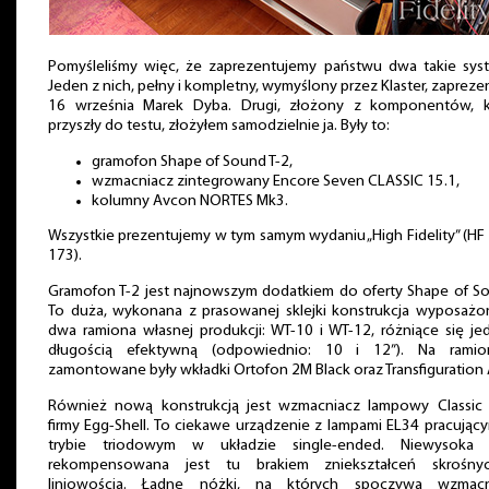
Pomyśleliśmy więc, że zaprezentujemy państwu dwa takie sys
Jeden z nich, pełny i kompletny, wymyślony przez Klaster, zapreze
16 września Marek Dyba. Drugi, złożony z komponentów, k
przyszły do testu, złożyłem samodzielnie ja. Były to:
gramofon Shape of Sound T-2,
wzmacniacz zintegrowany Encore Seven CLASSIC 15.1,
kolumny Avcon NORTES Mk3.
Wszystkie prezentujemy w tym samym wydaniu „High Fidelity” (HF 
173).
Gramofon T-2 jest najnowszym dodatkiem do oferty Shape of S
To duża, wykonana z prasowanej sklejki konstrukcja wyposaż
dwa ramiona własnej produkcji: WT-10 i WT-12, różniące się je
długością efektywną (odpowiednio: 10 i 12”). Na ramio
zamontowane były wkładki Ortofon 2M Black oraz Transfiguration 
Również nową konstrukcją jest wzmacniacz lampowy Classic 
firmy Egg-Shell. To ciekawe urządzenie z lampami EL34 pracując
trybie triodowym w układzie single-ended. Niewysoka
rekompensowana jest tu brakiem zniekształceń skrośny
liniowością. Ładne nóżki, na których spoczywa wzmacn