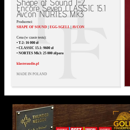
Shape of Sound T-2
Encore Seven CLASSIC 15.1
Avcon NORTES Mk3
Producenci:
SHAPE OF SOUND
|
EGG-SGELL
|
AVCON
Cena (w czasie testu):
• T-2: 16 000 zł
• CLASSIC 15.1: 9600 zł
• NORTES Mk3: 25 000 zł/para
klasteraudio.pl
MADE IN POLAND