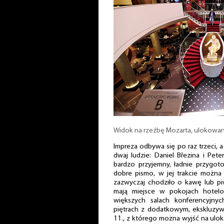
Widok na rzeźbę Mozarta, ulokowan
Impreza odbywa się po raz trzeci, a
dwaj ludzie: Daniel Březina i Pet
bardzo przyjemny, ładnie przygot
dobre pismo, w jej trakcie można
zazwyczaj chodziło o kawę lub pi
mają miejsce w pokojach hotel
większych salach konferencyjnyc
piętrach z dodatkowym, ekskluzy
11., z którego można wyjść na ulo