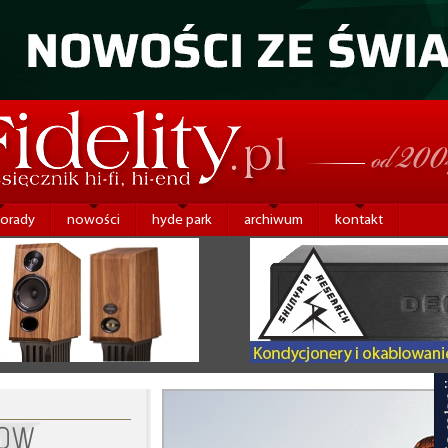
porady
nowości
hyde park
archiwum
kontakt
HOW