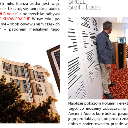
SROLL
5 mln. Branża audio jest więc
Sroll | Casea
sce. Ukazują się tam pisma audio,
Hi-Fi Voice”
, a od trzech lat odbywa
EO SHOW PRAGUE
. W tym roku, po
y” był – obok obydwu pism czeskich
”
– patronem medialnym tego
Najbliżej pokazom kolumn i elektr
tego, co możemy zobaczyć na 
Ancient Audio: konstruktor-pasjo
jego produkty grają po prostu znak
dobrze zorientowałem, przede ws