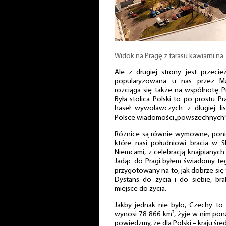
Widok na Pragę z tarasu kawiarni na 
Ale z drugiej strony jest przecież
popularyzowana u nas przez Ma
rozciąga się także na wspólnotę Pr
Była stolica Polski to po prostu Pr
haseł wywoławczych z długiej lis
Polsce wiadomości „powszechnych”
Różnice są równie wymowne, ponie
które nasi południowi bracia w 
Niemcami, z celebracją knajpianych
Jadąc do Pragi byłem świadomy te
przygotowany na to, jak dobrze się 
Dystans do życia i do siebie, bra
miejsce do życia.
Jakby jednak nie było, Czechy to 
wynosi 78 866 km², żyje w nim pon
powiedzmy, że dla Polski – kraju śred