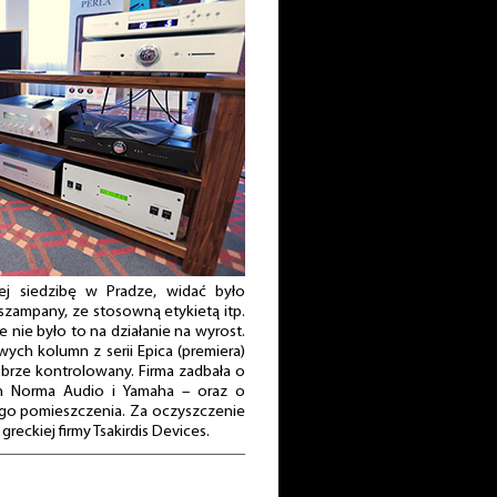
cej siedzibę w Pradze, widać było
szampany, ze stosowną etykietą itp.
e nie było to na działanie na wyrost.
ych kolumn z serii Epica (premiera)
dobrze kontrolowany. Firma zadbała o
an Norma Audio i Yamaha – oraz o
go pomieszczenia. Za oczyszczenie
eckiej firmy Tsakirdis Devices.