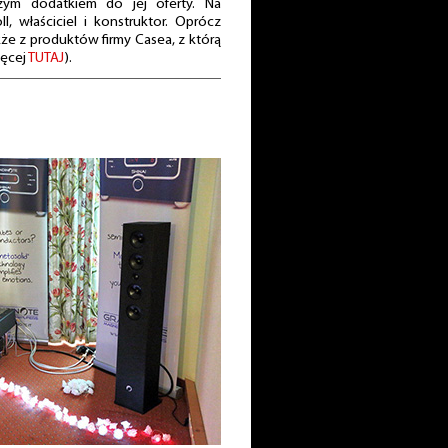
zym dodatkiem do jej oferty. Na
, właściciel i konstruktor. Oprócz
kże z produktów firmy Casea, z którą
ięcej
TUTAJ
).