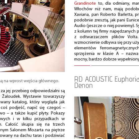
Grandinote
to, dla odmiany, mar
Włochów niż nam, mają podobny
Xaviana, pan Roberto Barletta, p
podobnie zresztą, jak pani Eunice 
Audio (jeszcze o niej powiemy). S
z kolumn tej firmy napędzanych 
z odtwarzaczem plików Volta
wzmocnienie odbywa się przy uż
elementów ferromagnetycznych
sprzężenia w klasie A – nazwa 
mocny, bardzo dobrze wypełniony
RD ACOUSTIC Euphori
ą na wprost wejścia głównego.
Denon
 za jej przebieg odpowiedzialni są
er Žaloudek. Wystawie towarzyszy
owany katalog, który wygląda jak
 coś podjeść, napić się czegoś –
wo – a także kupić płyty. Pokazy
owych i w kilku przypadkach w
h. Całość skupia się na trzech
wnym Salonem Mozarta na piętrze
kowany na dachu taras i podziwiać