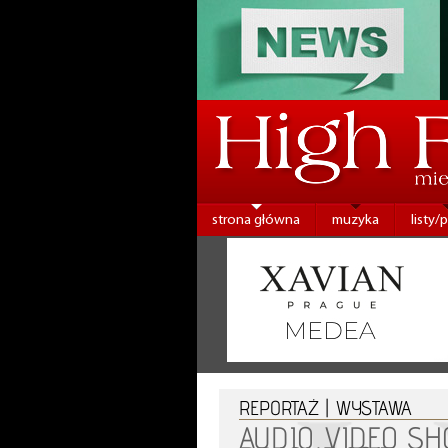
strona główna
muzyka
listy/
REPORTAŻ | WYSTAWA
AUDIO VIDEO S