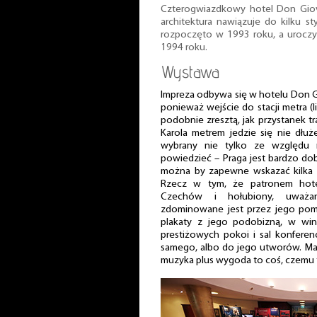
Czterogwiazdkowy hotel Don Giov
architektura nawiązuje do kilku 
rozpoczęto w 1993 roku, a uroczys
1994 roku.
Wystawa
Impreza odbywa się w hotelu Don Gi
ponieważ wejście do stacji metra (l
podobnie zresztą, jak przystanek t
Karola metrem jedzie się nie dłuż
wybrany nie tylko ze względu 
powiedzieć – Praga jest bardzo d
można by zapewne wskazać kilka i
Rzecz w tym, że patronem hote
Czechów i hołubiony, uważa
zdominowane jest przez jego pom
plakaty z jego podobizną, w wi
prestiżowych pokoi i sal konfere
samego, albo do jego utworów. M
muzyka plus wygoda to coś, czemu t