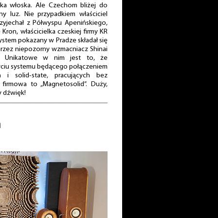
ka włoska. Ale Czechom bliżej do
 luz. Nie przypadkiem właściciel
rzyjechał z Półwyspu Apenińskiego,
Kron, właścicielka czeskiej firmy KR
ystem pokazany w Pradze składał się
przez niepozorny wzmacniacz Shinai
. Unikatowe w nim jest to, że
yciu systemu będącego połączeniem
 i solid-state, pracujących bez
firmowa to „Magnetosolid”. Duży,
 dźwięk!
a