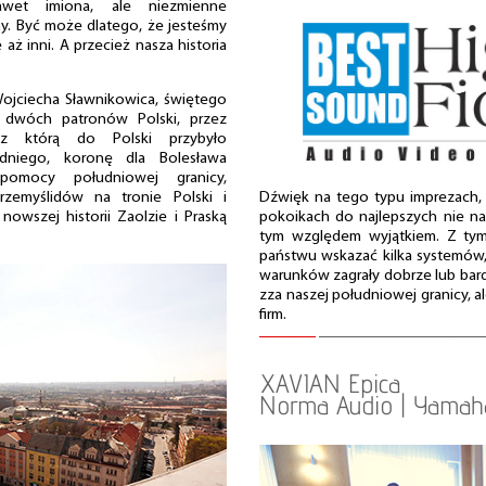
awet imiona, ale niezmienne
my. Być może dlatego, że jesteśmy
 aż inni. A przecież nasza historia
ojciecha Sławnikowica, świętego
z dwóch patronów Polski, przez
 z którą do Polski przybyło
odniego, koronę dla Bolesława
pomocy południowej granicy,
Dźwięk na tego typu imprezach,
rzemyślidów na tronie Polski i
pokoikach do najlepszych nie na
nowszej historii Zaolzie i Praską
tym względem wyjątkiem. Z tym
państwu wskazać kilka systemów,
warunków zagrały dobrze lub bard
zza naszej południowej granicy, al
firm.
XAVIAN Epica
Norma Audio | Yamaha 