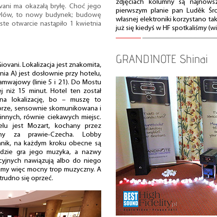
zdjęciach kolumny są najnows
ani ma okazałą bryłę. Choć jego
pierwszym planie pan Luděk Šroll
stylów, to nowy budynek; budowę
własnej elektroniki korzystano ta
te otwarcie nastąpiło 1 kwietnia
już się kiedyś w HF spotkaliśmy (w
GRANDINOTE Shinai
ovani. Lokalizacja jest znakomita,
inia A) jest dosłownie przy hotelu,
ramwajowy (linie 5 i 21). Do Mostu
ej niż 15 minut. Hotel ten został
na lokalizację, bo – muszę to
obrze, sensownie skomunikowana i
nnych, równie ciekawych miejsc.
lu jest Mozart, kochany przez
ny za prawie-Czecha. Lobby
nik, na każdym kroku obecne są
ndzie gra jego muzyka, a nazwy
ncyjnych nawiązują albo do niego
amy więc mocny trop muzyczny. A
rudno się oprzeć.