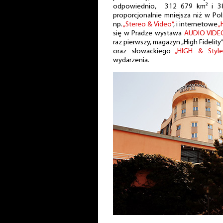
odpowiednio, 312 679 km² i 38,
proporcjonalnie mniejsza niż w Pol
np.
„Stereo & Video”
, i internetowe
„
się w Pradze wystawa
AUDIO VID
raz pierwszy, magazyn „High Fidelit
oraz słowackiego
„HIGH & Style
wydarzenia.