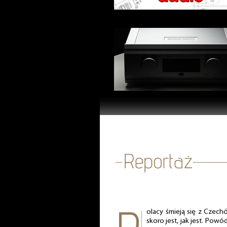
olacy śmieją się z Czech
skoro jest, jak jest. Po