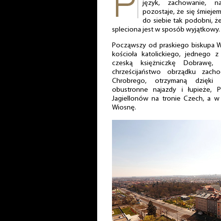
język, zachowanie, n
pozostaje, że się śmieje
do siebie tak podobni, że
spleciona jest w sposób wyjątkowy.
Począwszy od praskiego biskupa W
kościoła katolickiego, jednego 
czeską księżniczkę Dobrawę,
chrześcijaństwo obrządku zach
Chrobrego, otrzymaną dzięki 
obustronne najazdy i łupieże, P
Jagiellonów na tronie Czech, a w 
Wiosnę.