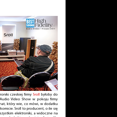
oniki czeskiej firmy
Sroll
byłoby do
Audio Video Show w pokoju firmy
nat, który wie, co mówi, w dodatku
omicie. Sroll to producent, o ile się
zystkim elektroniki, a widoczne na