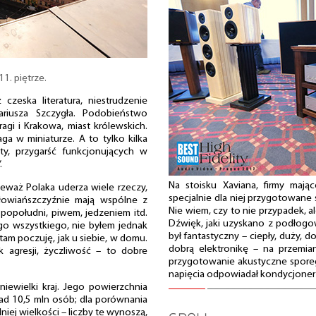
11. piętrze.
 czeska literatura, niestrudzenie
riusza Szczygła. Podobieństwo
agi i Krakowa, miast królewskich.
aga w miniaturze. A to tylko kilka
ty, przygarść funkcjonujących w
.
Na stoisku Xaviana, firmy mają
waż Polaka uderza wiele rzeczy,
specjalnie dla niej przygotowane 
Słowiańszczyźnie mają wspólne z
Nie wiem, czy to nie przypadek, al
 popołudni, piwem, jedzeniem itd.
Dźwięk, jaki uzyskano z podłogow
go wszystkiego, nie byłem jednak
był fantastyczny – ciepły, duży, 
tam poczuję, jak u siebie, w domu.
dobrą elektronikę – na przemi
k agresji, życzliwość – to dobre
przygotowanie akustyczne spore
napięcia odpowiadał kondycjoner gr
niewielki kraj. Jego powierzchnia
ad 10,5 mln osób; dla porównania
niej wielkości – liczby te wynoszą,