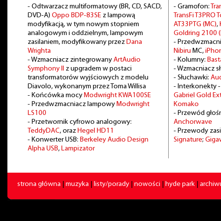
- Odtwarzacz multiformatowy (BR, CD, SACD,
- Gramofon:
Tra
DVD-A)
Oppo BDP-83SE
z lampową
TransFi T3PRO
modyfikacją, w tym nowym stopniem
AT33PTG (MC)
,
analogowym i oddzielnym, lampowym
Goldring 2100 
zasilaniem, modyfikowany przez
Dana
- Przedwzmacn
Wrighta
Nibiru
MC,
iPho
- Wzmacniacz zintegrowany
ArtAudio
- Kolumny:
Bast
Symphony II
z upgradem w postaci
- Wzmacniacz 
transformatorów wyjściowych z modelu
- Słuchawki:
Au
Diavolo, wykonanym przez Toma Willisa
- Interkonekty 
- Końcówka mocy
Modwright KWA100SE
Gabriel Gold E
- Przedwzmacniacz lampowy
Modwright
Komako
LS100
- Przewód głoś
- Przetwornik cyfrowo analogowy:
Anchorwave
TeddyDAC
, oraz
Hegel HD11
- Przewody zasi
- Konwerter USB:
Berkeley Audio Design
Signature
;
Giga
Alpha USB
,
Lampizator
strona główna
|
muzyka
|
listy/porady
|
nowości
|
hyde park
|
archi