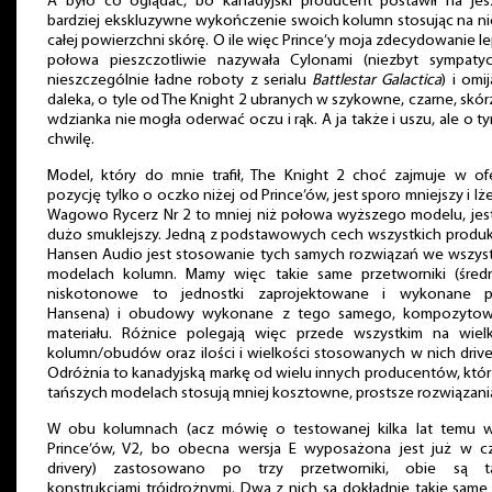
A było co oglądać, bo kanadyjski producent postawił na jes
bardziej ekskluzywne wykończenie swoich kolumn stosując na n
całej powierzchni skórę. O ile więc Prince’y moja zdecydowanie l
połowa pieszczotliwie nazywała Cylonami (niezbyt sympatyc
nieszczególnie ładne roboty z serialu
Battlestar Galactica
) i omij
daleka, o tyle od The Knight 2 ubranych w szykowne, czarne, skó
wdzianka nie mogła oderwać oczu i rąk. A ja także i uszu, ale o t
chwilę.
Model, który do mnie trafił, The Knight 2 choć zajmuje w ofe
pozycję tylko o oczko niżej od Prince’ów, jest sporo mniejszy i lże
Wagowo Rycerz Nr 2 to mniej niż połowa wyższego modelu, jest
dużo smuklejszy. Jedną z podstawowych cech wszystkich produ
Hansen Audio jest stosowanie tych samych rozwiązań we wszyst
modelach kolumn. Mamy więc takie same przetworniki (średn
niskotonowe to jednostki zaprojektowane i wykonane p
Hansena) i obudowy wykonane z tego samego, kompozyto
materiału. Różnice polegają więc przede wszystkim na wielk
kolumn/obudów oraz ilości i wielkości stosowanych w nich driv
Odróżnia to kanadyjską markę od wielu innych producentów, któ
tańszych modelach stosują mniej kosztowne, prostsze rozwiązani
W obu kolumnach (acz mówię o testowanej kilka lat temu we
Prince’ów, V2, bo obecna wersja E wyposażona jest już w cz
drivery) zastosowano po trzy przetworniki, obie są t
konstrukcjami trójdrożnymi. Dwa z nich są dokładnie takie same