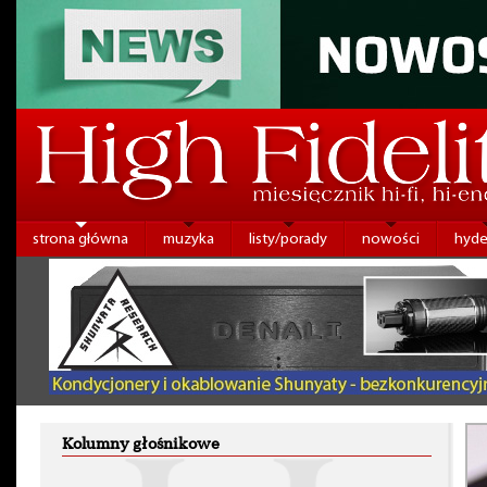
strona główna
muzyka
listy/porady
nowości
hyde
Kolumny głośnikowe