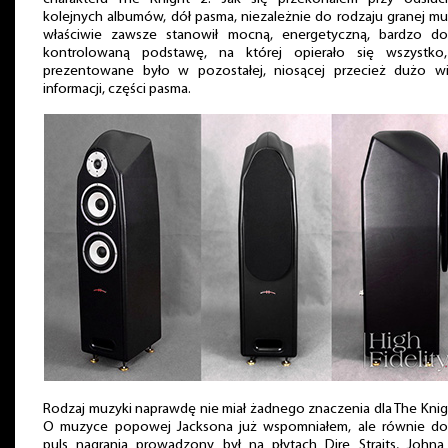
kolejnych albumów, dół pasma, niezależnie do rodzaju granej mu
właściwie zawsze stanowił mocną, energetyczną, bardzo do
kontrolowaną podstawę, na której opierało się wszystko
prezentowane było w pozostałej, niosącej przecież dużo wi
informacji, części pasma.
Rodzaj muzyki naprawdę nie miał żadnego znaczenia dla The Knig
O muzyce popowej Jacksona już wspomniałem, ale równie do
puls nagrania prowadzony był na płytach Dire Straits, Johna