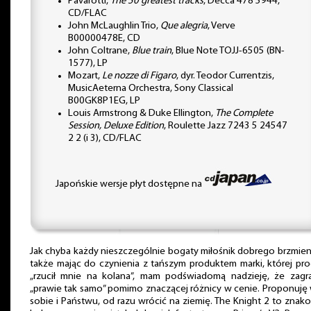
Pavarotti,
The 50 greatest tracks
, Decca 478 5944,
CD/FLAC
John McLaughlin Trio,
Que alegria
, Verve
B00000478E, CD
John Coltrane,
Blue train
, Blue Note TOJJ-6505 (BN-
1577), LP
Mozart,
Le nozze di Figaro
, dyr. Teodor Currentzis,
MusicAeterna Orchestra, Sony Classical
B00GK8P1EG, LP
Louis Armstrong & Duke Ellington,
The Complete
Session, Deluxe Edition
, Roulette Jazz 7243 5 24547
2 2 (i 3), CD/FLAC
Japońskie wersje płyt dostępne na
Jak chyba każdy nieszczególnie bogaty miłośnik dobrego brzmieni
także mając do czynienia z tańszym produktem marki, której pr
„rzucił mnie na kolana”, mam podświadomą nadzieję, że zagr
„prawie tak samo” pomimo znaczącej różnicy w cenie. Proponuję
sobie i Państwu, od razu wrócić na ziemię. The Knight 2 to znak