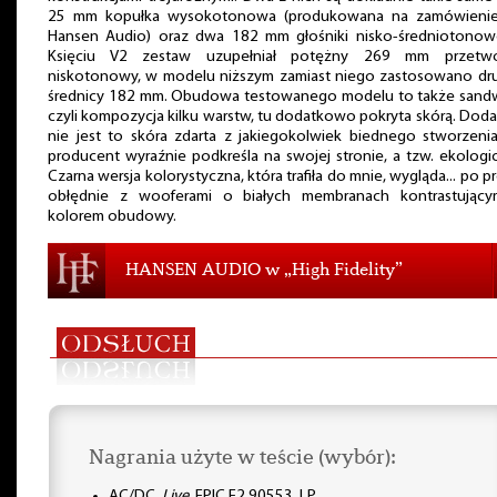
25 mm kopułka wysokotonowa (produkowana na zamówienie
Hansen Audio) oraz dwa 182 mm głośniki nisko-średniotonow
Księciu V2 zestaw uzupełniał potężny 269 mm przetwo
niskotonowy, w modelu niższym zamiast niego zastosowano dru
średnicy 182 mm. Obudowa testowanego modelu to także sandw
czyli kompozycja kilku warstw, tu dodatkowo pokryta skórą. Doda
nie jest to skóra zdarta z jakiegokolwiek biednego stworzeni
producent wyraźnie podkreśla na swojej stronie, a tzw. ekologi
Czarna wersja kolorystyczna, która trafiła do mnie, wygląda... po p
obłędnie z wooferami o białych membranach kontrastujący
kolorem obudowy.
HANSEN AUDIO w „High Fidelity”
Nagrania użyte w teście (wybór):
AC/DC,
Live
, EPIC E2 90553, LP.