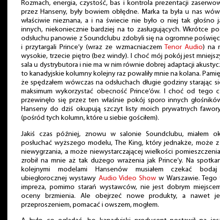
Rozmach, energia, czystość, bas i kontrola prezentacji zaserw
przez Hanseny, były bowiem obłędne. Marka ta była u nas wów
właściwie nieznana, a i na świecie nie było o niej tak głośno 
innych, niekoniecznie bardziej na to zasługujących. Wkrótce p
odsłuchu panowie z Soundclubu zdobyli się na ogromne poświęc
i przytargali Prince’y (wraz ze wzmacniaczem
Tenor Audio
) na 
wysokie, trzecie piętro (bez windy). I choć mój pokój jest mniejsz
sala u dystrybutora i nie ma w nim równie dobrej adaptacji akustyc
to kanadyjskie kolumny kolejny raz powaliły mnie na kolana. Pami
że spędzałem wówczas na odsłuchach długie godziny starając s
maksimum wykorzystać obecność Prince’ów. I choć od tego c
przewinęło się przez ten właśnie pokój sporo innych głośnikó
Hanseny do dziś okupują szczyt listy moich prywatnych fawor
(pośród tych kolumn, które u siebie gościłem).
Jakiś czas później, znowu w salonie Soundclubu, miałem ok
posłuchać wyższego modelu, The King, który jednakże, może z 
niewygrzania, a może niewystarczającej wielkości pomieszczenia
zrobił na mnie aż tak dużego wrażenia jak Prince’y. Na spotka
kolejnymi modelami Hansenów musiałem czekać boda
ubiegłorocznej wystawy
Audio Video Show
w Warszawie. Tego 
impreza, pomimo starań wystawców, nie jest dobrym miejsce
oceny brzmienia. Ale obejrzeć nowe produkty, a nawet je
przeproszeniem, pomacać i owszem, mogłem.