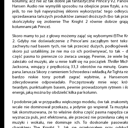
kolumny, acz nie aż tak dobre jak fantastyczne Prince’y V2. Pano
Hansen Audio nie wymyślili sposobu na obejście praw fizyki, a 
jeśli, to nie byli najwyraźniej skłonni wykorzystać tego odkryc
sprzedawania tańszych produktów zamiast droższych (bo tak prz
skończyłoby się zrobienie The Knight 2 równie dobrze grają
kolumnami jak Prince).
Skoro mamy to już z głowy możemy zająć się wybornymi (!)The K
2. Gdyby nie doświadczenie z Prince'ami zacząłbym tent teks
zachwytu nad basem tych, nie tak przecież dużych, podłogówek
skoro już ustaliliśmy, że nie ma co ich porównywać, to tak – 
część pasma to pierwsze co zwraca uwagę. Pewnie, że wiele bę
zależało od muzyki, ale u mnie trafił się na początek
Thriller
Mich
Jacksona, wirujący z prędkością 33,3 obrotów na minutę. Gram
pana Janusza Sikory z ramieniem Schroedera i wkładką Air Tighta nis
bardzo niskie tony potrafi zagrać wybitnie, a Hanseno
zdecydowanie odpowiadało. Poczęstowały mnie więc krót
twardym, punktualnym basem, pewnie prowadzonym rytmem i ilo
energii, jaką można by obdzielić kilka par kolumn.
I podobnie jak w przypadku większego modelu, ów tak znakomit
wcale nie dominował przekazu, a jedynie go wspierał. Ta muzyka
tak skonstruowana, że to właśnie dolna część pasma napędza ca
wyznacza puls, jest efektowna, ale przecież nie przesłania całej r
muzyki i wokalu, nie dominuje ich. To doskonale pasował
charakteru The Knight 2. Jak się przekonałem przy odsłuc