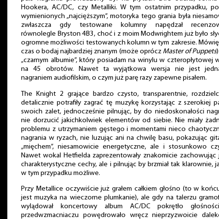
Hookera, AC/DC, czy Metalliki. W tym ostatnim przypadku, po
wymienionych „najcięższym”, motoryka tego grania była niesamo
zwłaszcza gdy testowane kolumny napędzał recenzo
równolegle Bryston 4B3, choć i z moim Modwrightem już było sł
ogromne możliwości testowanych kolumn w tym zakresie. Mówię 
czas o bodaj najbardziej znanym (może oprócz
Master of Puppets
„czarnym albumie”, który posiadam na winylu w czteropłytowej w
na 45 obrotów. Nawet ta wyjątkowa wersja nie jest jedn
nagraniem audiofilskim, o czym już parę razy zapewne pisałem.
The Knight 2 grające bardzo czysto, transparentnie, rozdziel
detalicznie potrafiły zagrać tę muzykę korzystając z szerokiej p
swoich zalet, jednocześnie pilnując, by do niedoskonałości nag
nie dorzucić jakichkolwiek elementów od siebie. Nie miały ża
problemu z utrzymaniem gęstego i momentami nieco chaotycz
nagrania w ryzach, nie luzując ani na chwilę basu, pokazując git
„mięchem”, niesamowicie energetyczne, ale i stosunkowo czy
Nawet wokal Hetfielda zaprezentowały znakomicie zachowując 
charakterystyczne cechy, ale i pilnując by brzmiał tak klarownie, j
w tym przypadku możliwe.
Przy Metallice oczywiście już grałem całkiem głośno (to w końc
jest muzyka na wieczorne plumkanie), ale gdy na talerzu gram
wylądował koncertowy album AC/DC pokrętło głośnoś
przedwzmacniaczu powędrowało wręcz nieprzyzwoicie dale