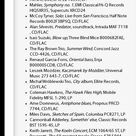
Mahler,
Symphony no. 1
, EMI Classical/Hi-Q Records
HIQSXR35, Supercuts XRCD24
McCoy Tyner,
Solo: Live from San Francisco
, Half Note
Records B002F3BPSQ, CD/FLAC
Alan Silvestri,
Predator
, soundtrack, Intrada MAF 7118
, CD/FLAC
Isao Suzuki,
Blow up
, Three Blind Mice B000682FAE,
CD/FLAC
The Ray Brown Trio,
Summer Wind
, Concord Jazz
CCD-4426, CD/FLAC
Renaud Garcia-Fons,
Oriental bass
, Enja
B000005CD8, CD/FLAC
Leszek Możdżer,
Kaczmarek by Możdżer
, Universal
Music 273 643-7, CD/FLAC
Michał Wróblewski Trio,
City album
, Ellite Records,
CD/FLAC
Coleman Hawkins,
The Hawk Flies High
, Mobile
Fidelity MFSL 1-290, LP
Arne Domnerus,
Antiphone blues
, Proprius PRCD
7744, CD/FLAC
Miles Davis,
Sketches of Spain
, Columbia PC8271, LP
Cannonball Adderley,
Somethin' else
, Classic Records
BST 1595-45, LP
Keith Jarrett,
The Koeln Concert
, ECM 1064/65 ST, LP