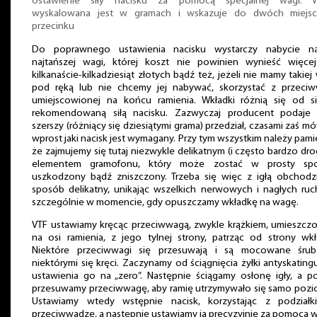
Ustawienie siły nacisku za pomocą specjalnej wagi. 
wyskalowana jest w gramach i wskazuje do dwóch miejs
przecinku
Do poprawnego ustawienia nacisku wystarczy nabycie n
najtańszej wagi, której koszt nie powinien wynieść więcej
kilkanaście-kilkadziesiąt złotych bądź też, jeżeli nie mamy takiej
pod ręką lub nie chcemy jej nabywać, skorzystać z przeciw
umiejscowionej na końcu ramienia. Wkładki różnią się od si
rekomendowaną siłą nacisku. Zazwyczaj producent podaje j
szerszy (różniący się dziesiątymi grama) przedział, czasami zaś m
wprost jaki nacisk jest wymagany. Przy tym wszystkim należy pami
że zajmujemy się tutaj niezwykle delikatnym (i często bardzo dro
elementem gramofonu, który może zostać w prosty sp
uszkodzony bądź zniszczony. Trzeba się więc z igłą obchodz
sposób delikatny, unikając wszelkich nerwowych i nagłych ru
szczególnie w momencie, gdy opuszczamy wkładkę na wagę.
VTF ustawiamy kręcąc przeciwwagą, zwykle krążkiem, umieszcz
na osi ramienia, z jego tylnej strony, patrząc od strony wkł
Niektóre przeciwwagi się przesuwają i są mocowane śrub
niektórymi się kręci. Zaczynamy od ściągnięcia żyłki antyskating
ustawienia go na „zero”. Następnie ściągamy osłonę igły, a 
przesuwamy przeciwwagę, aby ramię utrzymywało się samo pozi
Ustawiamy wtedy wstępnie nacisk, korzystając z podziałk
przeciwwadze, a następnie ustawiamy ją precyzyjnie za pomocą w