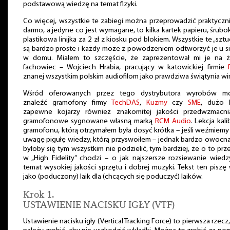
podstawową wiedzę na temat fizyki.
Co więcej, wszystkie te zabiegi można przeprowadzić praktyczn
darmo, a jedyne co jest wymagane, to kilka kartek papieru, śrubok
plastikowa linijka za 2 zł z kiosku pod blokiem. Wszystkie te „sztu
są bardzo proste i każdy może z powodzeniem odtworzyć je u s
w domu. Miałem to szczęście, że zaprezentował mi je na 
fachowiec – Wojciech Hrabia, pracujący w katowickiej firmie
znanej wszystkim polskim audiofilom jako prawdziwa świątynia wi
Wśród oferowanych przez tego dystrybutora wyrobów m
znaleźć gramofony firmy
TechDAS
,
Kuzmy
czy
SME
, dużo l
zapewne kojarzy również znakomitej jakości przedwzmacni
gramofonowe sygnowane własną marką
RCM Audio
. Lekcja kalib
gramofonu, którą otrzymałem była dosyć krótka – jeśli weźmiem
uwagę pigułę wiedzy, którą przyswoiłem – jednak bardzo owocna
byłoby się tym wszystkim nie podzielić, tym bardziej, że o to prz
w „High Fidelity” chodzi – o jak najszersze rozsiewanie wied
temat wysokiej jakości sprzętu i dobrej muzyki. Tekst ten piszę
jako (poduczony) laik dla (chcących się poduczyć) laików.
Krok 1.
USTAWIENIE NACISKU IGŁY (VTF)
Ustawienie nacisku igły (Vertical Tracking Force) to pierwsza rzecz,