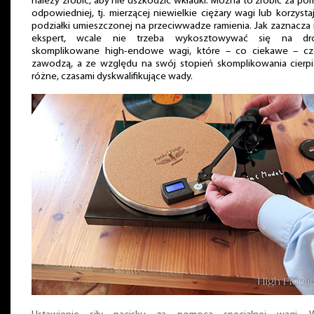
należy zrobić, aby nie uszkodzić wkładki. Można to zrobić za p
odpowiedniej, tj. mierzącej niewielkie ciężary wagi lub korzysta
podziałki umieszczonej na przeciwwadze ramienia. Jak zaznacza
ekspert, wcale nie trzeba wykosztowywać się na dro
skomplikowane high-endowe wagi, które – co ciekawe – cz
zawodzą, a ze względu na swój stopień skomplikowania cierpi
różne, czasami dyskwalifikujące wady.