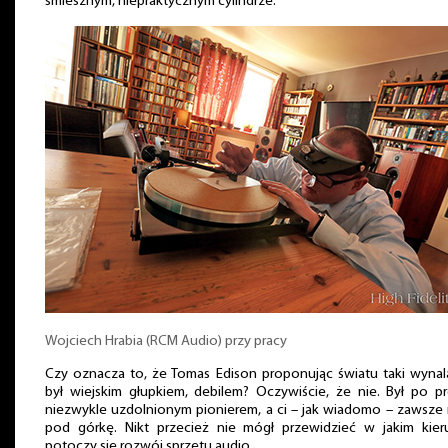
śmiesznym, niepraktycznym cylindrze.
Wojciech Hrabia (RCM Audio) przy pracy
Czy oznacza to, że Tomas Edison proponując światu taki wyna
był wiejskim głupkiem, debilem? Oczywiście, że nie. Był po p
niezwykle uzdolnionym pionierem, a ci – jak wiadomo – zawsze
pod górkę. Nikt przecież nie mógł przewidzieć w jakim kier
potoczy się rozwój sprzętu audio.