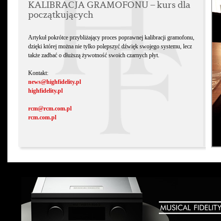
KALIBRACJA GRAMOFONU – kurs dla
początkujących
Artykuł pokrótce przybliżający proces poprawnej kalibracji gramofonu,
dzięki której można nie tylko polepszyć dźwięk swojego systemu, lecz
także zadbać o dłuższą żywotność swoich czarnych płyt.
Kontakt:
news@highfidelity.pl
highfidelity.pl
rcm@rcm.com.pl
rcm.com.pl