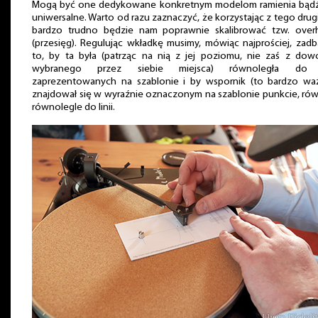
Mogą być one dedykowane konkretnym modelom ramienia bądź
uniwersalne. Warto od razu zaznaczyć, że korzystając z tego dru
bardzo trudno będzie nam poprawnie skalibrować tzw. over
(przesięg). Regulując wkładkę musimy, mówiąc najprościej, zad
to, by ta była (patrząc na nią z jej poziomu, nie zaś z dow
wybranego przez siebie miejsca) równoległa do l
zaprezentowanych na szablonie i by wspornik (to bardzo waż
znajdował się w wyraźnie oznaczonym na szablonie punkcie, ró
równolegle do linii.