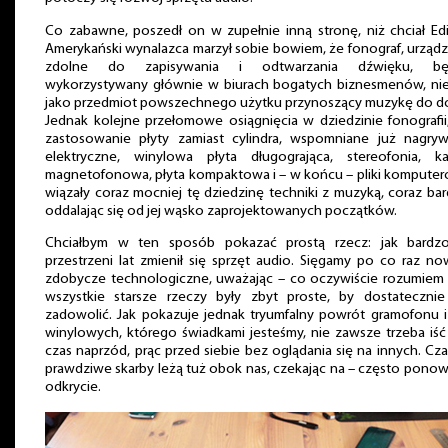
Co zabawne, poszedł on w zupełnie inną stronę, niż chciał Ed
Amerykański wynalazca marzył sobie bowiem, że fonograf, urząd
zdolne do zapisywania i odtwarzania dźwięku, bę
wykorzystywany głównie w biurach bogatych biznesmenów, nie
jako przedmiot powszechnego użytku przynoszący muzykę do d
Jednak kolejne przełomowe osiągnięcia w dziedzinie fonografii
zastosowanie płyty zamiast cylindra, wspomniane już nagryw
elektryczne, winylowa płyta długogrająca, stereofonia, ka
magnetofonowa, płyta kompaktowa i – w końcu – pliki kompute
wiązały coraz mocniej tę dziedzinę techniki z muzyką, coraz bar
oddalając się od jej wąsko zaprojektowanych początków.
Chciałbym w ten sposób pokazać prostą rzecz: jak bardz
przestrzeni lat zmienił się sprzęt audio. Sięgamy po co raz n
zdobycze technologiczne, uważając – co oczywiście rozumiem 
wszystkie starsze rzeczy były zbyt proste, by dostatecznie
zadowolić. Jak pokazuje jednak tryumfalny powrót gramofonu i
winylowych, którego świadkami jesteśmy, nie zawsze trzeba iść
czas naprzód, prąc przed siebie bez oglądania się na innych. Cz
prawdziwe skarby leżą tuż obok nas, czekając na – często pono
odkrycie.