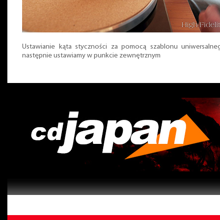
Ustawianie kąta styczności za pomocą szablonu uniwersalne
następnie ustawiamy w punkcie zewnętrznym