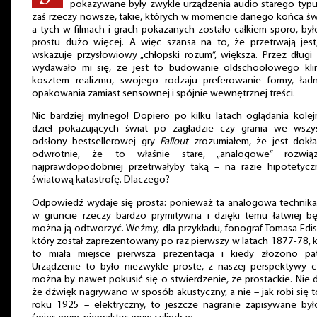
pokazywane były zwykle urządzenia audio starego typu
zaś rzeczy nowsze, takie, których w momencie danego końca św
a tych w filmach i grach pokazanych zostało całkiem sporo, by
prostu dużo więcej. A więc szansa na to, że przetrwają jest
wskazuje przysłowiowy „chłopski rozum”, większa. Przez długi
wydawało mi się, że jest to budowanie oldschoolowego kli
kosztem realizmu, swojego rodzaju preferowanie formy, ład
opakowania zamiast sensownej i spójnie wewnętrznej treści.
Nic bardziej mylnego! Dopiero po kilku latach oglądania kole
dzieł pokazujących świat po zagładzie czy grania we wszys
odsłony bestsellerowej gry
Fallout
zrozumiałem, że jest dokła
odwrotnie, że to właśnie stare, „analogowe” rozwiąz
najprawdopodobniej przetrwałyby taką – na razie hipotetycz
światową katastrofę. Dlaczego?
Odpowiedź wydaje się prosta: ponieważ ta analogowa technika
w gruncie rzeczy bardzo prymitywna i dzięki temu łatwiej bę
można ją odtworzyć. Weźmy, dla przykładu, fonograf Tomasa Edi
który został zaprezentowany po raz pierwszy w latach 1877-78, 
to miała miejsce pierwsza prezentacja i kiedy złożono pat
Urządzenie to było niezwykle proste, z naszej perspektywy c
można by nawet pokusić się o stwierdzenie, że prostackie. Nie 
że dźwięk nagrywano w sposób akustyczny, a nie – jak robi się 
roku 1925 – elektryczny, to jeszcze nagranie zapisywane był