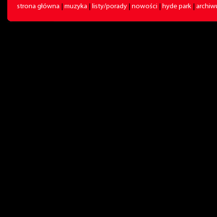
strona główna
|
muzyka
|
listy/porady
|
nowości
|
hyde park
|
archi