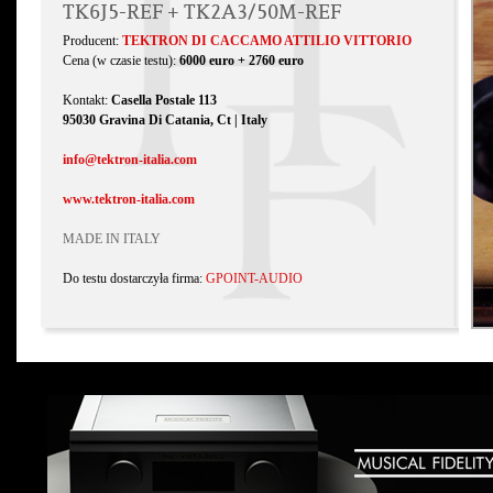
TK6J5-REF + TK2A3/50M-REF
Producent:
TEKTRON DI CACCAMO ATTILIO VITTORIO
Cena (w czasie testu):
6000 euro + 2760 euro
Kontakt:
Casella Postale 113
95030 Gravina Di Catania, Ct | Italy
info@tektron-italia.com
www.tektron-italia.com
MADE IN ITALY
Do testu dostarczyła firma:
GPOINT-AUDIO