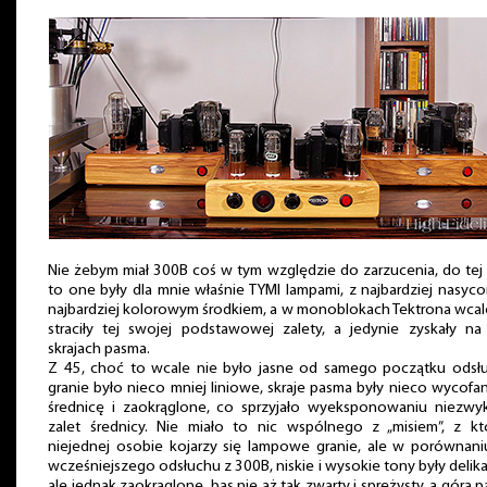
Nie żebym miał 300B coś w tym względzie do zarzucenia, do tej
to one były dla mnie właśnie TYMI lampami, z najbardziej nasyc
najbardziej kolorowym środkiem, a w monoblokach Tektrona wcal
straciły tej swojej podstawowej zalety, a jedynie zyskały n
skrajach pasma.
Z 45, choć to wcale nie było jasne od samego początku odsł
granie było nieco mniej liniowe, skraje pasma były nieco wycofa
średnicę i zaokrąglone, co sprzyjało wyeksponowaniu niezwy
zalet średnicy. Nie miało to nic wspólnego z „misiem”, z k
niejednej osobie kojarzy się lampowe granie, ale w porównan
wcześniejszego odsłuchu z 300B, niskie i wysokie tony były delika
ale jednak zaokrąglone, bas nie aż tak zwarty i sprężysty, a góra 