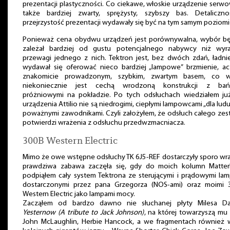
prezentacji plastyczności. Co ciekawe, włoskie urządzenie serw
także bardziej zwarty, sprężysty, szybszy bas. Detaliczno
przejrzystość prezentacji wydawały się być na tym samym poziomi
Ponieważ cena obydwu urządzeń jest porównywalna, wybór bę
zależał bardziej od gustu potencjalnego nabywcy niż wyra
przewagi jednego z nich. Tektron jest, bez dwóch zdań, ładnie
wydawał się oferować nieco bardziej „lampowe” brzmienie, a
znakomicie prowadzonym, szybkim, zwartym basem, co w
niekoniecznie jest cechą wrodzoną konstrukcji z bań
próżniowymi na pokładzie. Po tych odsłuchach wiedziałem ju
urządzenia Attilio nie są niedrogimi, ciepłymi lampowcami „dla ludu”
poważnymi zawodnikami. Czyli założyłem, że odsłuch całego ze
potwierdzi wrażenia z odsłuchu przedwzmacniacza.
300B Western Electric
Mimo że owe wstępne odsłuchy TK 6J5-REF dostarczyły sporo wr
prawdziwa zabawa zaczęła się, gdy do moich kolumn Matter
podpiąłem cały system Tektrona ze sterującymi i prądowymi la
dostarczonymi przez pana Grzegorza (NOS-ami) oraz moimi 
Western Electric jako lampami mocy.
Zacząłem od bardzo dawno nie słuchanej płyty Milesa Dav
Yesternow (A tribute to Jack Johnson)
, na której towarzyszą mu 
John McLaughlin, Herbie Hancock, a we fragmentach również 