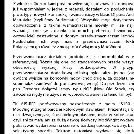
Z włoskimi ślicznotkami postanowiłem się zapoznawać stopniowo
już wspomniałem w jednej z recenzji, dostałem do posłuchani
prototypy nowych konstrukcji (wzmacniaczy w klasie D) pana And
Matusiaka (czyli firmy Audiomatus). Wszystkie moje dotychcz
doświadczenia z takimi wzmacniaczami mówiły mi, że najle
wypadają one (w stosunku do moich preferencji brzmienio
oczywiście) zestawione z dobrym przedwzmacniaczem lampo
Posłuchałem ich więc m.in. z przedwzmacniaczem Tektr
Połączyłem go również z moją końcówką mocy ModWright.
Przedwzmacniacz dostałem (podobnie jak i monobloki) w we
referencyjnej. Różnią się one od standardowych przede wszys
obecnością wyższej klasy podzespołów. W przyp
przedwzmacniacza dodatkową różnicą było także jedno (zam
dwóch) wyjście na końcówki mocy (choć drugie, za dopłatą, 
sobie także zamówić do podstawowej wersji). Do przedwzmacn
pan Grzegorz dołączył lampy typu NOS (New Old Stock, czy
założeniu nigdy nie używane, wyprodukowane lata temu, lampy).
TK 6J5-REF porównywany bezpośrednio z moim LS100 f
ModWright zagrał bardziej kolorowym dźwiękiem. Prezentacja b
nim dźwięczniejsza, lśniła pięknym blaskiem, miała w sobie akur
czyli ani za małą, ani za dużą dawkę słodyczy. ModWright wydawa
pokazywać wydarzenia na scenie w bardziej uporządkowany, bar
selektywny sposób, Tektron natomiast wydawał się dod