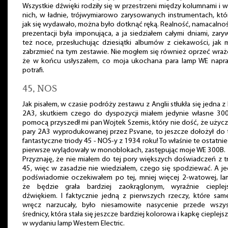
Wszystkie dźwięki rodziły się w przestrzeni między kolumnami i 
nich, w ładnie, trójwymiarowo zarysowanych instrumentach, któ
jak się wydawało, można było dotknąć ręką. Realność, namacalnoś
prezentacji była imponująca, a ja siedziałem całymi dniami, zary
też noce, przesłuchując dziesiątki albumów z ciekawości, jak
zabrzmieć na tym zestawie. Nie mogłem się również oprzeć wraż
że w końcu usłyszałem, co moja ukochana para lamp WE napr
potrafi.
45, NOS
Jak pisałem, w czasie podróży zestawu z Anglii stłukła się jedna z
2A3, skutkiem czego do dyspozycji miałem jedynie własne 30
pomocą przyszedł mi pan Wojtek Szemis, który nie dość, że użycz
pary 2A3 wyprodukowanej przez Psvane, to jeszcze dołożył do
fantastyczne triody 45 - NOS-y z 1934 roku! To właśnie te ostatnie
pierwsze wylądowały w monoblokach, zastępując moje WE 300B.
Przyznaję, że nie miałem do tej pory większych doświadczeń z t
45, więc w zasadzie nie wiedziałem, czego się spodziewać. A j
podświadomie oczekiwałem po tej, mniej więcej 2-watowej, la
że będzie grała bardziej zaokrąglonym, wyraźnie cieplej
dźwiękiem. I faktycznie jedną z pierwszych rzeczy, które sam
wręcz narzucały, było niesamowite nasycenie przede wszys
średnicy, która stała się jeszcze bardziej kolorowa i kapkę cieplejsz
w wydaniu lamp Western Electric.