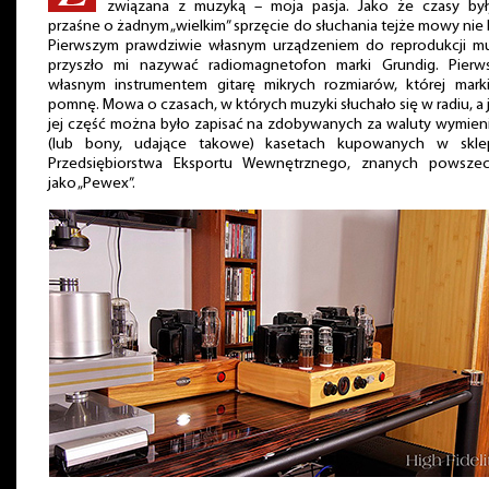
związana z muzyką – moja pasja. Jako że czasy był
przaśne o żadnym „wielkim” sprzęcie do słuchania tejże mowy nie 
Pierwszym prawdziwie własnym urządzeniem do reprodukcji m
przyszło mi nazywać radiomagnetofon marki Grundig. Pierw
własnym instrumentem gitarę mikrych rozmiarów, której mark
pomnę. Mowa o czasach, w których muzyki słuchało się w radiu, a 
jej część można było zapisać na zdobywanych za waluty wymien
(lub bony, udające takowe) kasetach kupowanych w skle
Przedsiębiorstwa Eksportu Wewnętrznego, znanych powszec
jako „Pewex”.