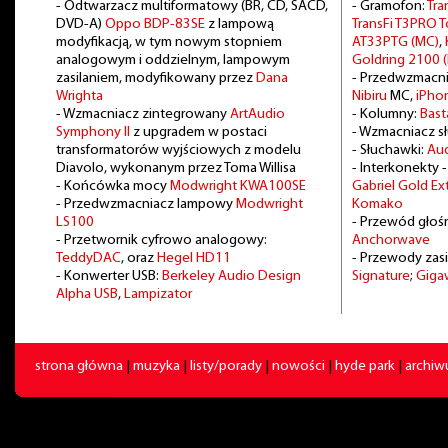
- Odtwarzacz multiformatowy (BR, CD, SACD,
- Gramofon:
Tra
DVD-A)
Oppo BDP-83SE
z lampową
TransFi T3PRO
modyfikacją, w tym nowym stopniem
AT33PTG (MC)
,
analogowym i oddzielnym, lampowym
Goldring 2100 
zasilaniem, modyfikowany przez
Dana
- Przedwzmacn
Wrighta
Nibiru
MC,
iPho
- Wzmacniacz zintegrowany
ArtAudio
- Kolumny:
Bast
Symphony II
z upgradem w postaci
- Wzmacniacz 
transformatorów wyjściowych z modelu
- Słuchawki:
Au
Diavolo, wykonanym przez Toma Willisa
- Interkonekty 
- Końcówka mocy
Modwright KWA100SE
Gabriel Gold E
- Przedwzmacniacz lampowy
Modwright
Komako
LS100
- Przewód głoś
- Przetwornik cyfrowo analogowy:
Anchorwave
TeddyDAC
, oraz
Hegel HD11
- Przewody zasi
- Konwerter USB:
Berkeley Audio Design
Signature
;
Giga
Alpha USB
,
Lampizator
strona główna
|
muzyka
|
listy/porady
|
nowości
|
hyde park
|
archi