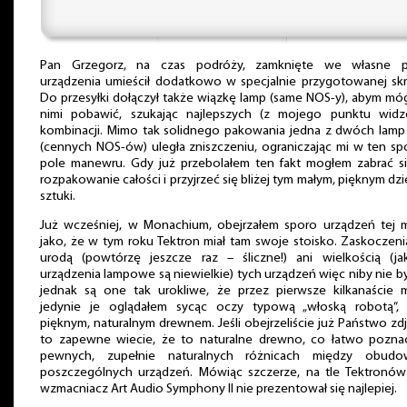
Pan Grzegorz, na czas podróży, zamknięte we własne p
urządzenia umieścił dodatkowo w specjalnie przygotowanej skr
Do przesyłki dołączył także wiązkę lamp (same NOS-y), abym móg
nimi pobawić, szukając najlepszych (z mojego punktu widze
kombinacji. Mimo tak solidnego pakowania jedna z dwóch lam
(cennych NOS-ów) uległa zniszczeniu, ograniczając mi w ten s
pole manewru. Gdy już przebolałem ten fakt mogłem zabrać s
rozpakowanie całości i przyjrzeć się bliżej tym małym, pięknym dz
sztuki.
Już wcześniej, w Monachium, obejrzałem sporo urządzeń tej m
jako, że w tym roku Tektron miał tam swoje stoisko. Zaskoczeni
urodą (powtórzę jeszcze raz – śliczne!) ani wielkością (j
urządzenia lampowe są niewielkie) tych urządzeń więc niby nie by
jednak są one tak urokliwe, że przez pierwsze kilkanaście 
jedynie je oglądałem sycąc oczy typową „włoską robotą”, c
pięknym, naturalnym drewnem. Jeśli obejrzeliście już Państwo zdj
to zapewne wiecie, że to naturalne drewno, co łatwo pozna
pewnych, zupełnie naturalnych różnicach między obudo
poszczególnych urządzeń. Mówiąc szczerze, na tle Tektronó
wzmacniacz Art Audio Symphony II nie prezentował się najlepiej.