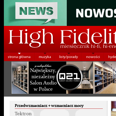
strona główna
muzyka
listy/porady
nowości
hyde
Przedwzmacniacz + wzmacniacz mocy
Tektron