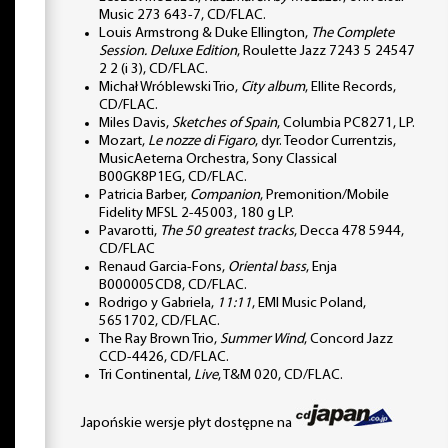
Music 273 643-7, CD/FLAC.
Louis Armstrong & Duke Ellington,
The Complete
Session. Deluxe Edition
, Roulette Jazz 7243 5 24547
2 2 (i 3), CD/FLAC.
Michał Wróblewski Trio,
City album
, Ellite Records,
CD/FLAC.
Miles Davis,
Sketches of Spain
, Columbia PC8271, LP.
Mozart,
Le nozze di Figaro
, dyr. Teodor Currentzis,
MusicAeterna Orchestra, Sony Classical
B00GK8P1EG, CD/FLAC.
Patricia Barber,
Companion
, Premonition/Mobile
Fidelity MFSL 2-45003, 180 g LP.
Pavarotti,
The 50 greatest tracks
, Decca 478 5944,
CD/FLAC
Renaud Garcia-Fons,
Oriental bass
, Enja
B000005CD8, CD/FLAC.
Rodrigo y Gabriela,
11:11
, EMI Music Poland,
5651702, CD/FLAC.
The Ray Brown Trio,
Summer Wind
, Concord Jazz
CCD-4426, CD/FLAC.
Tri Continental,
Live
, T&M 020, CD/FLAC.
Japońskie wersje płyt dostępne na