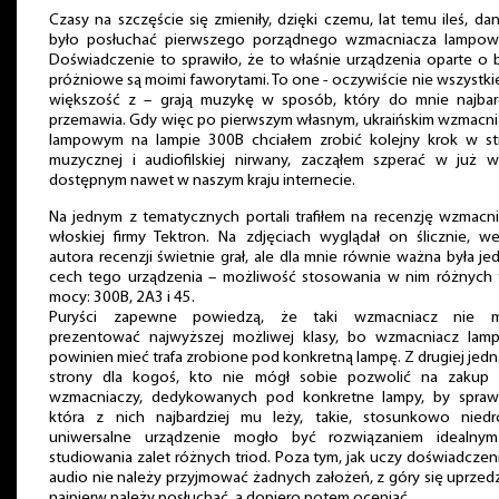
Czasy na szczęście się zmieniły, dzięki czemu, lat temu ileś, da
było posłuchać pierwszego porządnego wzmacniacza lampow
Doświadczenie to sprawiło, że to właśnie urządzenia oparte o 
próżniowe są moimi faworytami. To one - oczywiście nie wszystkie
większość z – grają muzykę w sposób, który do mnie najbar
przemawia. Gdy więc po pierwszym własnym, ukraińskim wzmacn
lampowym na lampie 300B chciałem zrobić kolejny krok w st
muzycznej i audiofilskiej nirwany, zacząłem szperać w już 
dostępnym nawet w naszym kraju internecie.
Na jednym z tematycznych portali trafiłem na recenzję wzmacn
włoskiej firmy Tektron. Na zdjęciach wyglądał on ślicznie, w
autora recenzji świetnie grał, ale dla mnie równie ważna była je
cech tego urządzenia – możliwość stosowania w nim różnych 
mocy: 300B, 2A3 i 45.
Puryści zapewne powiedzą, że taki wzmacniacz nie 
prezentować najwyższej możliwej klasy, bo wzmacniacz lam
powinien mieć trafa zrobione pod konkretną lampę. Z drugiej jed
strony dla kogoś, kto nie mógł sobie pozwolić na zakup k
wzmacniaczy, dedykowanych pod konkretne lampy, by sprawd
która z nich najbardziej mu leży, takie, stosunkowo niedr
uniwersalne urządzenie mogło być rozwiązaniem idealny
studiowania zalet różnych triod. Poza tym, jak uczy doświadczen
audio nie należy przyjmować żadnych założeń, z góry się uprzed
najpierw należy posłuchać, a dopiero potem oceniać.