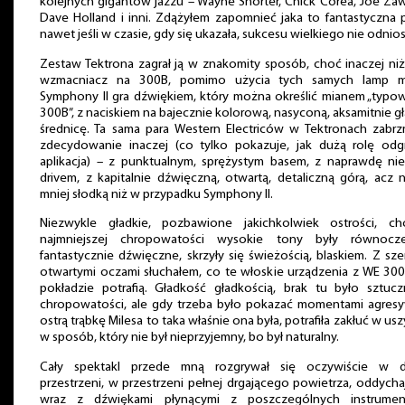
kolejnych gigantów jazzu – Wayne Shorter, Chick Corea, Joe Zaw
Dave Holland i inni. Zdążyłem zapomnieć jaka to fantastyczna p
nawet jeśli w czasie, gdy się ukazała, sukcesu wielkiego nie odnios
Zestaw Tektrona zagrał ją w znakomity sposób, choć inaczej ni
wzmacniacz na 300B, pomimo użycia tych samych lamp m
Symphony II gra dźwiękiem, który można określić mianem „typ
300B”, z naciskiem na bajecznie kolorową, nasyconą, aksamitnie g
średnicę. Ta sama para Western Electriców w Tektronach zabrz
zdecydowanie inaczej (co tylko pokazuje, jak dużą rolę od
aplikacja) – z punktualnym, sprężystym basem, z naprawdę ni
drivem, z kapitalnie dźwięczną, otwartą, detaliczną górą, acz 
mniej słodką niż w przypadku Symphony II.
Niezwykle gładkie, pozbawione jakichkolwiek ostrości, ch
najmniejszej chropowatości wysokie tony były równocze
fantastycznie dźwięczne, skrzyły się świeżością, blaskiem. Z sz
otwartymi oczami słuchałem, co te włoskie urządzenia z WE 30
pokładzie potrafią. Gładkość gładkością, brak tu było sztuc
chropowatości, ale gdy trzeba było pokazać momentami agres
ostrą trąbkę Milesa to taka właśnie ona była, potrafiła zakłuć w uszy
w sposób, który nie był nieprzyjemny, bo był naturalny.
Cały spektakl przede mną rozgrywał się oczywiście w d
przestrzeni, w przestrzeni pełnej drgającego powietrza, oddycha
wraz z dźwiękami płynącymi z poszczególnych instrumen