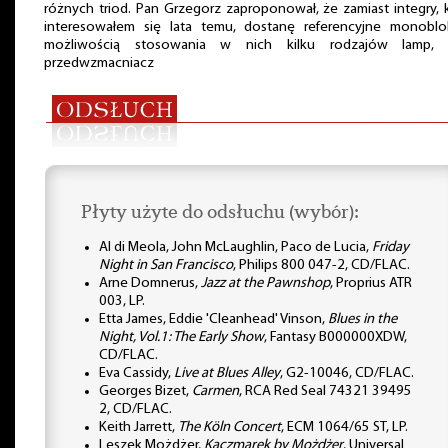
różnych triod. Pan Grzegorz zaproponował, że zamiast integry, 
interesowałem się lata temu, dostanę referencyjne monoblo
możliwością stosowania w nich kilku rodzajów lamp, 
przedwzmacniacz
Płyty użyte do odsłuchu (wybór):
Al di Meola, John McLaughlin, Paco de Lucia,
Friday
Night in San Francisco
, Philips 800 047-2, CD/FLAC.
Arne Domnerus,
Jazz at the Pawnshop
, Proprius ATR
003, LP.
Etta James, Eddie 'Cleanhead' Vinson,
Blues in the
Night, Vol.1: The Early Show
, Fantasy B000000XDW,
CD/FLAC.
Eva Cassidy,
Live at Blues Alley
, G2-10046, CD/FLAC.
Georges Bizet,
Carmen
, RCA Red Seal 74321 39495
2, CD/FLAC.
Keith Jarrett,
The Köln Concert
, ECM 1064/65 ST, LP.
Leszek Możdżer,
Kaczmarek by Możdżer
, Universal