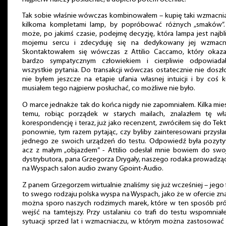
Tak sobie właśnie wówczas kombinowałem – kupię taki wzmacni
kilkoma kompletami lamp, by popróbować różnych „smaków”.
może, po jakimś czasie, podejmę decyzję, która lampa jest najbl
mojemu sercu i zdecyduję się na dedykowany jej wzmacni
Skontaktowałem się wówczas z Attilio Caccamo, który okaza
bardzo sympatycznym człowiekiem i cierpliwie odpowiada
wszystkie pytania. Do transakcji wówczas ostatecznie nie doszł
nie byłem jeszcze na etapie ufania własnej intuicji i by coś k
musiałem tego najpierw posłuchać, co możliwe nie było.
O marce jednakże tak do końca nigdy nie zapomniałem. Kilka mie
temu, robiąc porządek w starych mailach, znalazłem tę wła
korespondencję i teraz, już jako recenzent, zwróciłem się do Tek
ponownie, tym razem pytając, czy byliby zainteresowani przysł
jednego ze swoich urządzeń do testu. Odpowiedź była pozyt
acz z małym „objazdem” - Attilio odesłał mnie bowiem do sw
dystrybutora, pana Grzegorza Drygały, naszego rodaka prowadz
na Wyspach salon audio zwany Gpoint-Audio.
Z panem Grzegorzem wirtualnie znaliśmy się już wcześniej – jego 
to swego rodzaju polska wyspa na Wyspach, jako że w ofercie zn
można sporo naszych rodzimych marek, które w ten sposób pr
wejść na tamtejszy. Przy ustalaniu co trafi do testu wspomnia
sytuacji sprzed lat i wzmacniaczu, w którym można zastosować 