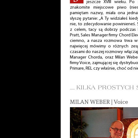
jeszcze XVIII wieku. Po 
znakomite miejscowe piwo (nie
pamiętam nazwy, miała ona jedn
słyszę pytanie: „A Ty widziałeś ki
nie, to zdecydowanie powinieneś. Sł
z celem, tacy są dobrzy podczas 
Pratt, Sales Manager firmy Chord El
ciemno, a nasza rozmowa trwa w n
najwięcej mówimy o różnych zespo
czasami do naszej rozmowy włączają
Manager Chorda, oraz Milan Weber
firmy Voice, zajmującej się dystrybu
Primare, REL czy właśnie, choć od n
MILAN WEBER | Voice