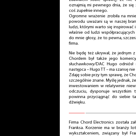
oznajmią mi pewnego dnia, że się zn
coś zupełnie innego.
Ogromne wrażenie zrobiła na mnie
powodu uważani są w naszej bra
ludzi, którymi warto się inspirować i
właśnie od ludzi współpracującyc
do mnie głosy, że to pewna, szczer
firma.
Nie będę też ukrywał, że jednym 
Chordem był także jego komercy
słuchawkowy/DAC Hugo odniósł 
następca – Hugo TT – ma szansę nie 
Zdaję sobie przy tym sprawę, że Cho
szczególnie znane. Myślę jednak, ż
inwestowaniem w relatywnie niewi
odczuciu, dysponuje wszystkim 
powinna przyciągnąć do siebie ta
dźwięku.
Firma Chord Electronics została 
Franksa. Korzenie ma w branży lotn
wykształceniem, związany był Fr