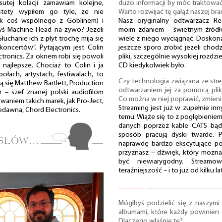
sutej kolacji zamawiam kolejne,
dużo informacji by móc traktować
stety wypiłem go tyle, że nie
Warto rozwijać tę gałąź naszej br
ak coś wspólnego z Goblinem) i
Nasz oryginalny odtwarzacz R
edyś Machine Head na żywo? Jeżeli
moim zdaniem – świetnym źród
uchanie ich z płyt trochę mija się
wiele z niego wyciągnąć. Doskon
koncertów”. Pytającym jest Colin
jeszcze sporo zrobić jeżeli chodz
ectronics. Za oknem robi się powoli
pliki, szczególnie wysokiej rozdzi
ajlepsze. Chociaż to Colin i ja
CD kiedykolwiek było.
łach, artystach, festiwalach, to
Czy technologia związana ze str
 się Matthew Bartlett, Production
odtwarzaniem jej za pomocą plikó
 – szef znanej polski audiofilom
Co można w niej poprawić, zmieni
owaniem takich marek, jak Pro-Ject,
Streaming jest już w zupełnie inn
iedawna, Chord Electronics.
temu. Wiąże się to z pogłębieniem
danych poprzez kable CAT5 bądź
sposób pracują dyski twarde.
naprawdę bardzo ekscytujące pol
przyznasz – dźwięk, który możn
być niewiarygodny. Streamow
teraźniejszość – i to już od kilku lat
Mógłbyś podzielić się z naszymi
albumami, które każdy powinien
Dlaczego właśnie te?