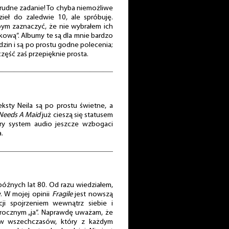
trudne zadanie! To chyba niemożliwe
ieł do zaledwie 10, ale spróbuję.
bym zaznaczyć, że nie wybrałem ich
kową”. Albumy te są dla mnie bardzo
dzin i są po prostu godne polecenia;
część zaś przepięknie prosta.
ksty Neila są po prostu świetne, a
Needs A Maid
już cieszą się statusem
y system audio jeszcze wzbogaci
.
óźnych lat 80. Od razu wiedziałem,
. W mojej opinii
Fragile
jest nowszą
i spojrzeniem wewnątrz siebie i
rocznym „ja”. Naprawdę uważam, że
ów wszechczasów, który z każdym