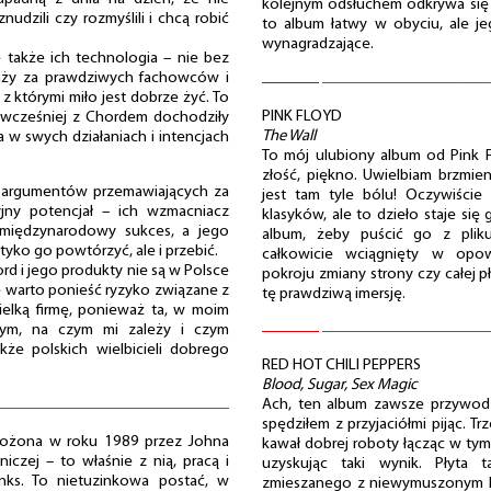
kolejnym odsłuchem odkrywa się p
udzili czy rozmyślili i chcą robić
to album łatwy w obyciu, ale je
wynagradzające.
 także ich technologia – nie bez
nży za prawdziwych fachowców i
 z którymi miło jest dobrze żyć. To
PINK FLOYD
h wcześniej z Chordem dochodziły
The Wall
a w swych działaniach i intencjach
To mój ulubiony album od Pink F
złość, piękno. Uwielbiam brzmi
z argumentów przemawiających za
jest tam tyle bólu! Oczywiście
jny potencjał – ich wzmacniacz
klasyków, ale to dzieło staje się 
międzynarodowy sukces, a jego
album, żeby puścić go z plik
tyko go powtórzyć, ale i przebić.
całkowicie wciągnięty w opow
rd i jego produkty nie są w Polsce
pokroju zmiany strony czy całej 
e warto ponieść ryzyko związane z
tę prawdziwą imersję.
elką firmę, ponieważ ta, w moim
tym, na czym mi zależy i czym
kże polskich wielbicieli dobrego
RED HOT CHILI PEPPERS
Blood, Sugar, Sex Magic
Ach, ten album zawsze przywodzi
spędziłem z przyjaciółmi pijąc. Tr
założona w roku 1989 przez Johna
kawał dobrej roboty łącząc w tym
iczej – to właśnie z nią, pracą i
uzyskując taki wynik. Płyta 
anks. To nietuzinkowa postać, w
zmieszanego z niewymuszonym lu