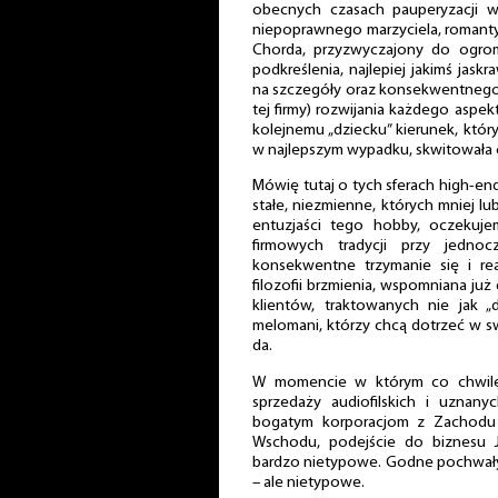
obecnych czasach pauperyzacji 
niepoprawnego marzyciela, romantyk
Chorda, przyzwyczajony do ogrom
podkreślenia, najlepiej jakimś ja
na szczegóły oraz konsekwentnego
tej firmy) rozwijania każdego aspe
kolejnemu „dziecku” kierunek, któr
w najlepszym wypadku, skwitowała
Mówię tutaj o tych sferach high-e
stałe, niezmienne, których mniej lub
entuzjaści tego hobby, oczekuje
firmowych tradycji przy jedno
konsekwentne trzymanie się i rea
filozofii brzmienia, wspomniana już
klientów, traktowanych nie jak „
melomani, którzy chcą dotrzeć w swo
da.
W momencie w którym co chwilę 
sprzedaży audiofilskich i uzna
bogatym korporacjom z Zachodu 
Wschodu, podejście do biznesu J
bardzo nietypowe. Godne pochwały
– ale nietypowe.