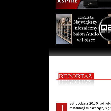
est godzina 20.30, od kil
restauracji mieszczącej się