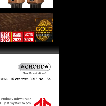
gh-endowy odtwarzacz
CD jest wystarczająco