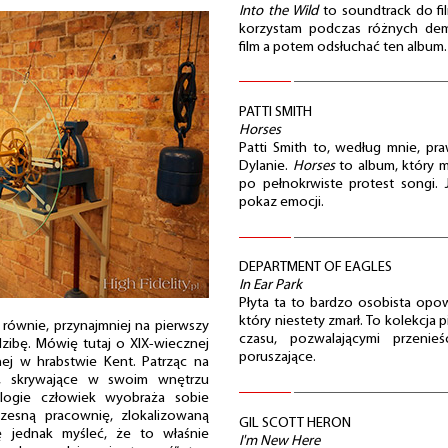
Into the Wild
to soundtrack do fi
korzystam podczas różnych demo
film a potem odsłuchać ten album.
PATTI SMITH
Horses
Patti Smith to, według mnie, p
Dylanie.
Horses
to album, który 
po pełnokrwiste protest songi.
pokaz emocji.
DEPARTMENT OF EAGLES
In Ear Park
Płyta ta to bardzo osobista opo
który niestety zmarł. To kolekcja
ię równie, przynajmniej na pierwszy
czasu, pozwalającymi przenie
edzibę. Mówię tutaj o XIX-wiecznej
poruszające.
j w hrabstwie Kent. Patrząc na
a, skrywające w swoim wnętrzu
ogie człowiek wyobraża sobie
czesną pracownię, zlokalizowaną
GIL SCOTT HERON
ę jednak myśleć, że to właśnie
I'm New Here