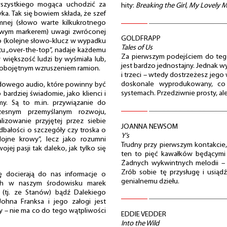
wszystkiego mogąca uchodzić za
hity:
Breaking the Girl
,
My Lovely 
a. Tak się bowiem składa, że szef
nej (słowo warte kilkukrotnego
skrawym markerem) uwagi zwróconej
GOLDFRAPP
 (kolejne słowo-klucz w wypadku
Tales of Us
ktu „over-the-top”, nadaje każdemu
Za pierwszym podejściem do teg
y większość ludzi by wyśmiała lub,
jest bardzo jednostajny. Jednak wy
 obojętnym wzruszeniem ramion.
i trzeci – wtedy dostrzeżesz jego 
doskonale wyprodukowany, co 
ndowego audio, które powinny być
systemach. Przedziwnie prosty, al
 bardziej świadomie, jako klienci i
my. Są to m.in. przywiązanie do
czesnym przemyślanym rozwoju,
lizowanie przyjętej przez siebie
JOANNA NEWSOM
 dbałości o szczegóły czy troska o
Y’s
dojne krowy”, lecz jako rozumni
Trudny przy pierwszym kontakcie, 
jej pasji tak daleko, jak tylko się
ten to pięć kawałków będącymi
Żadnych wykwintnych melodii – p
Zrób sobie tę przysługę i usiąd
docierają do nas informacje o
genialnemu dziełu.
nych w naszym środowisku marek
(tj. ze Stanów) bądź Dalekiego
ohna Franksa i jego załogi jest
 – nie ma co do tego wątpliwości
EDDIE VEDDER
Into the Wild