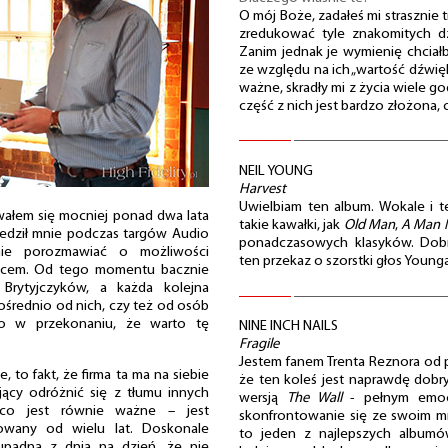
O mój Boże, zadałeś mi strasznie 
zredukować tyle znakomitych dz
Zanim jednak je wymienię chciał
ze względu na ich „wartość dźwię
ważne, skradły mi z życia wiele go
część z nich jest bardzo złożona, 
NEIL YOUNG
Harvest
Uwielbiam ten album. Wokale i te
owałem się mocniej ponad dwa lata
takie kawałki, jak
Old Man
,
A Man 
iedził mnie podczas targów Audio
ponadczasowych klasyków. Dobr
ie porozmawiać o możliwości
ten przekaz o szorstki głos Younga
icem. Od tego momentu bacznie
 Brytyjczyków, a każda kolejna
średnio od nich, czy też od osób
lko w przekonaniu, że warto tę
NINE INCH NAILS
Fragile
Jestem fanem Trenta Reznora od p
 to fakt, że firma ta ma na siebie
że ten koleś jest naprawdę dobry
jący odróżnić się z tłumu innych
wersją
The Wall
- pełnym emocj
 co jest równie ważne – jest
skonfrontowanie się ze swoim m
zowany od wielu lat. Doskonale
to jeden z najlepszych album
upadną z dnia na dzień, że nie