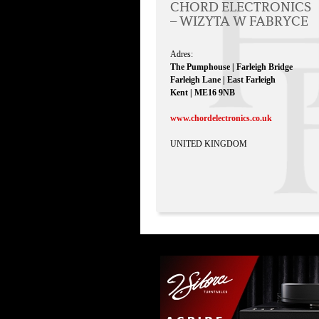
CHORD ELECTRONICS
– WIZYTA W FABRYCE
Adres:
The Pumphouse | Farleigh Bridge
Farleigh Lane | East Farleigh
Kent | ME16 9NB
www.chordelectronics.co.uk
UNITED KINGDOM