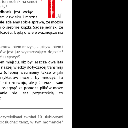
 ten nośnik na serio?
anży?
edbook jest wciąż –
łem dźwięku i można
ale zdajemy sobie sprawę, że można
i o srebrne krążki. Sądzę jednak, że
elczości, będą o wiele ważniejsze niż
eamowaniem muzyki, zapisywaniem i
w jest już wystarczająco dojrzała?
ć, ulepszyć?
ym miejscu, niż był jeszcze dwa lata
 naszej wiedzy dotyczącej transmisji
 6, lepiej rozumiemy także w jaki
 Przykładów można by mnożyć. To
e do rozwoju, ale już teraz – sam
a osiągnąć za pomocą plików może
anie nie jest przyszłością: to
.
 czytelnikami swoimi 10 ulubionymi
 odsłuchać teraz, w tym momencie?