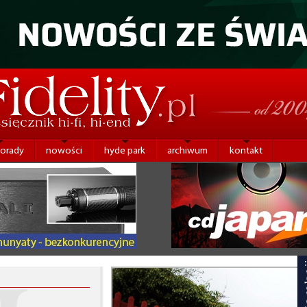
porady
nowości
hyde park
archiwum
kontakt