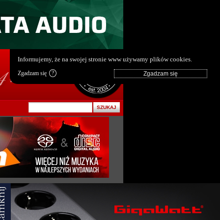
pl
|
en
Informujemy, że na swojej stronie www używamy plików cookies.
Zgadzam się
?