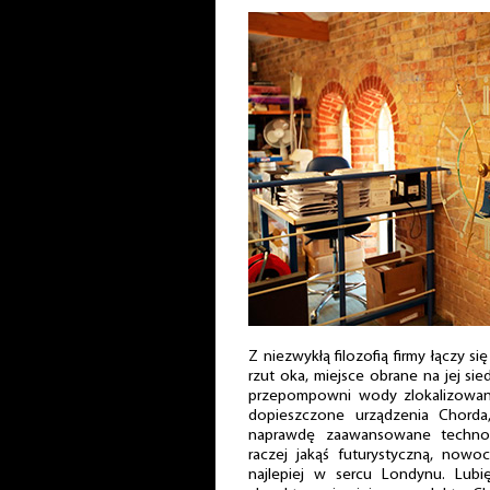
Z niezwykłą filozofią firmy łączy s
rzut oka, miejsce obrane na jej si
przepompowni wody zlokalizowane
dopieszczone urządzenia Chord
naprawdę zaawansowane technol
raczej jakąś futurystyczną, nowo
najlepiej w sercu Londynu. Lubi