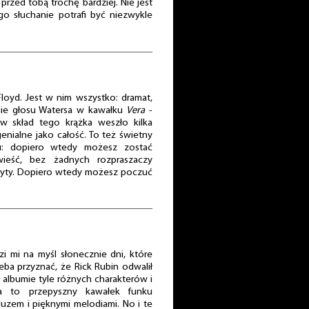
rzed tobą trochę bardziej. Nie jest
go słuchanie potrafi być niezwykle
loyd. Jest w nim wszystko: dramat,
enie głosu Watersa w kawałku
Vera
-
 w skład tego krążka weszło kilka
genialne jako całość. To też świetny
u: dopiero wtedy możesz zostać
ieść, bez żadnych rozpraszaczy
płyty. Dopiero wtedy możesz poczuć
 mi na myśl słonecznie dni, które
zeba przyznać, że Rick Rubin odwalił
 albumie tyle różnych charakterów i
ta to przepyszny kawałek funku
zem i pięknymi melodiami. No i te