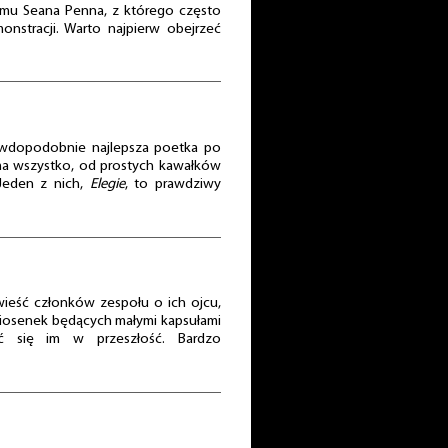
lmu Seana Penna, z którego często
nstracji. Warto najpierw obejrzeć
rawdopodobnie najlepsza poetka po
ma wszystko, od prostych kawałków
 Jeden z nich,
Elegie
, to prawdziwy
wieść członków zespołu o ich ojcu,
 piosenek będących małymi kapsułami
ść się im w przeszłość. Bardzo