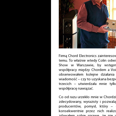
Firmą Chord Electronics zainteres
temu. To właśnie wtedy Colin odw
Show w Warszawie, by wstępn
współpracy między Chordem a Vo
obserwowałem kolejne działania
wiadomość – czy to uzyskana bezpo
trzecich – utwierdzała mnie ty
współpracę nawiązać.
Co od razu urzekło mnie w Chordzie,
zdecydowany, wyrazisty i pozwala
producentów, pomysł, który –
konsekwentnie przez nich reali
zdawałem sobie sprawę, że nie 