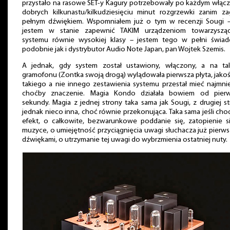
przystało na rasowe SET-y Kagury potrzebowały po każdym włąc
dobrych kilkunastu/kilkudziesięciu minut rozgrzewki zanim za
pełnym dźwiękiem. Wspomniałem już o tym w recenzji Sougi –
jestem w stanie zapewnić TAKIM urządzeniom towarzyszą
systemu równie wysokiej klasy – jestem tego w pełni świad
podobnie jak i dystrybutor Audio Note Japan, pan Wojtek Szemis.
A jednak, gdy system został ustawiony, włączony, a na tal
gramofonu (Zontka swoją drogą) wylądowała pierwsza płyta, jakoś
takiego a nie innego zestawienia systemu przestał mieć najmni
choćby znaczenie. Magia Kondo działała bowiem od pierw
sekundy. Magia z jednej strony taka sama jak Sougi, z drugiej s
jednak nieco inna, choć równie przekonująca. Taka sama jeśli cho
efekt, o całkowite, bezwarunkowe poddanie się, zatopienie s
muzyce, o umiejętność przyciągnięcia uwagi słuchacza już pierw
dźwiękami, o utrzymanie tej uwagi do wybrzmienia ostatniej nuty.