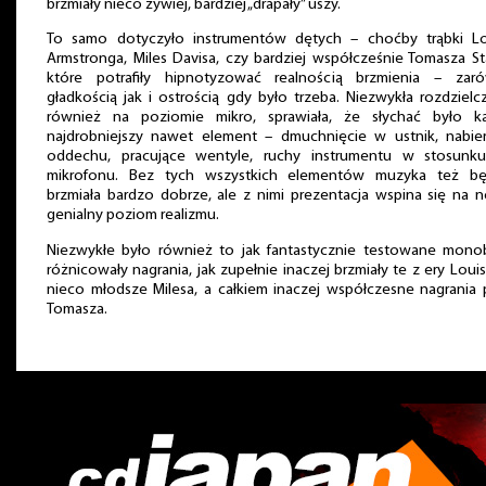
brzmiały nieco żywiej, bardziej „drapały” uszy.
To samo dotyczyło instrumentów dętych – choćby trąbki Lo
Armstronga, Miles Davisa, czy bardziej współcześnie Tomasza St
które potrafiły hipnotyzować realnością brzmienia – zar
gładkością jak i ostrością gdy było trzeba. Niezwykła rozdzielc
również na poziomie mikro, sprawiała, że słychać było ka
najdrobniejszy nawet element – dmuchnięcie w ustnik, nabier
oddechu, pracujące wentyle, ruchy instrumentu w stosunk
mikrofonu. Bez tych wszystkich elementów muzyka też bę
brzmiała bardzo dobrze, ale z nimi prezentacja wspina się na 
genialny poziom realizmu.
Niezwykłe było również to jak fantastycznie testowane monob
różnicowały nagrania, jak zupełnie inaczej brzmiały te z ery Louis
nieco młodsze Milesa, a całkiem inaczej współczesne nagrania
Tomasza.