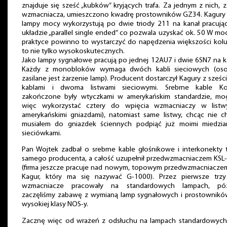
znajduje się sześć „kubków” kryjących trafa. Za jednym z nich, z
wzmacniacza, umieszczono kwadrę prostowników GZ34. Kagury 
lampy mocy wykorzystują po dwie triody 211 na kanał pracują
układzie „parallel single ended” co pozwala uzyskać ok. 50 W mo
praktyce powinno to wystarczyć do napędzenia większości kolu
to nie tylko wysokoskutecznych.
Jako lampy sygnałowe pracują po jednej 12AU7 i dwie 6SN7 na k
Każdy z monobloków wymaga dwóch kabli sieciowych (os
zasilane jest żarzenie lamp). Producent dostarczył Kagury z sześ
kablami i dwoma listwami sieciowymi. Srebrne kable K
zakończone były wtyczkami w amerykańskim standardzie, mo
więc wykorzystać cztery do wpięcia wzmacniaczy w listw
amerykańskimi gniazdami), natomiast same listwy, chcąc nie c
musiałem do gniazdek ściennych podpiąć już moimi miedzia
sieciówkami.
Pan Wojtek zadbał o srebrne kable głośnikowe i interkonekty 
samego producenta, a całość uzupełnił przedwzmacniaczem KSL
(firma jeszcze pracuje nad nowym, topowym przedwzmacniaczem
Kagur, który ma się nazywać G-1000). Przez pierwsze trzy
wzmacniacze pracowały na standardowych lampach, póź
zaczęliśmy zabawę z wymianą lamp sygnałowych i prostownikó
wysokiej klasy NOS-y.
Zacznę więc od wrażeń z odsłuchu na lampach standardowych.