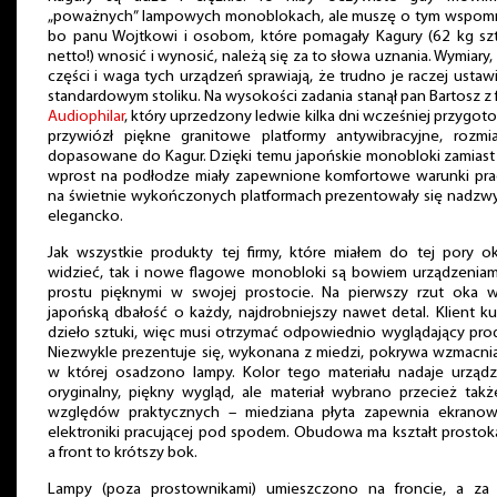
„poważnych” lampowych monoblokach, ale muszę o tym wspomn
bo panu Wojtkowi i osobom, które pomagały Kagury (62 kg szt
netto!) wnosić i wynosić, należą się za to słowa uznania. Wymiary,
części i waga tych urządzeń sprawiają, że trudno je raczej ustaw
standardowym stoliku. Na wysokości zadania stanął pan Bartosz z 
Audiophilar
, który uprzedzony ledwie kilka dni wcześniej przygoto
przywiózł piękne granitowe platformy antywibracyjne, rozmia
dopasowane do Kagur. Dzięki temu japońskie monobloki zamiast
wprost na podłodze miały zapewnione komfortowe warunki prac
na świetnie wykończonych platformach prezentowały się nadzwy
elegancko.
Jak wszystkie produkty tej firmy, które miałem do tej pory o
widzieć, tak i nowe flagowe monobloki są bowiem urządzeniam
prostu pięknymi w swojej prostocie. Na pierwszy rzut oka w
japońską dbałość o każdy, najdrobniejszy nawet detal. Klient k
dzieło sztuki, więc musi otrzymać odpowiednio wyglądający pro
Niezwykle prezentuje się, wykonana z miedzi, pokrywa wzmacni
w której osadzono lampy. Kolor tego materiału nadaje urządz
oryginalny, piękny wygląd, ale materiał wybrano przecież tak
względów praktycznych – miedziana płyta zapewnia ekranow
elektroniki pracującej pod spodem. Obudowa ma kształt prostok
a front to krótszy bok.
Lampy (poza prostownikami) umieszczono na froncie, a za 