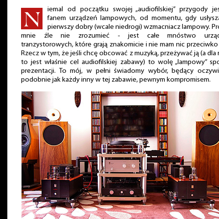
iemal od początku swojej „audiofilskiej” przygody je
fanem urządzeń lampowych, od momentu, gdy usłysz
pierwszy dobry (wcale niedrogi) wzmacniacz lampowy. P
mnie źle nie zrozumieć - jest całe mnóstwo urzą
tranzystorowych, które grają znakomicie i nie mam nic przeciwko
Rzecz w tym, że jeśli chcę obcować z muzyką, przeżywać ją (a dla
to jest właśnie cel audiofilskiej zabawy) to wolę „lampowy” s
prezentacji. To mój, w pełni świadomy wybór, będący oczywiś
podobnie jak każdy inny w tej zabawie, pewnym kompromisem.