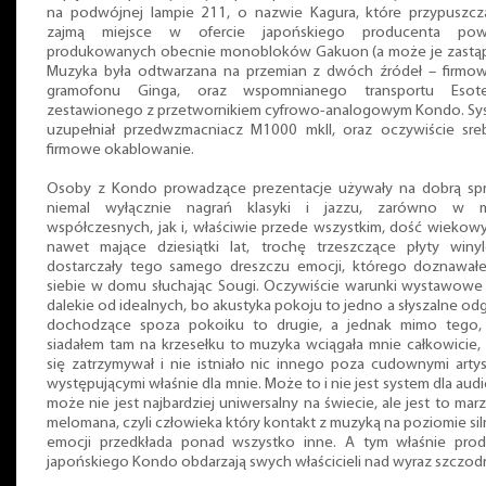
na podwójnej lampie 211, o nazwie Kagura, które przypuszcza
zajmą miejsce w ofercie japońskiego producenta pow
produkowanych obecnie monobloków Gakuon (a może je zastąpi
Muzyka była odtwarzana na przemian z dwóch źródeł – firmo
gramofonu Ginga, oraz wspomnianego transportu Esoter
zestawionego z przetwornikiem cyfrowo-analogowym Kondo. Sy
uzupełniał przedwzmacniacz M1000 mkII, oraz oczywiście sreb
firmowe okablowanie.
Osoby z Kondo prowadzące prezentacje używały na dobrą sp
niemal wyłącznie nagrań klasyki i jazzu, zarówno w m
współczesnych, jak i, właściwie przede wszystkim, dość wiekowy
nawet mające dziesiątki lat, trochę trzeszczące płyty winy
dostarczały tego samego dreszczu emocji, którego doznawał
siebie w domu słuchając Sougi. Oczywiście warunki wystawowe 
dalekie od idealnych, bo akustyka pokoju to jedno a słyszalne od
dochodzące spoza pokoiku to drugie, a jednak mimo tego,
siadałem tam na krzesełku to muzyka wciągała mnie całkowicie,
się zatrzymywał i nie istniało nic innego poza cudownymi arty
występującymi właśnie dla mnie. Może to i nie jest system dla audio
może nie jest najbardziej uniwersalny na świecie, ale jest to mar
melomana, czyli człowieka który kontakt z muzyką na poziomie si
emocji przedkłada ponad wszystko inne. A tym właśnie prod
japońskiego Kondo obdarzają swych właścicieli nad wyraz szczodr