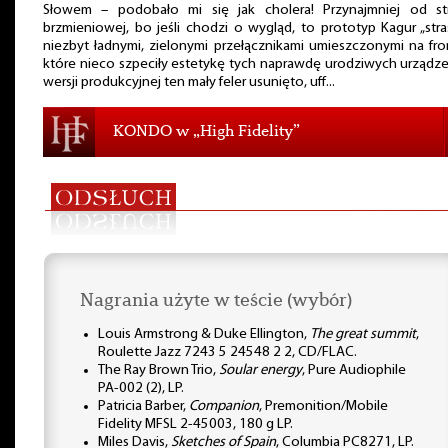
Słowem – podobało mi się jak cholera! Przynajmniej od st
brzmieniowej, bo jeśli chodzi o wygląd, to prototyp Kagur „stra
niezbyt ładnymi, zielonymi przełącznikami umieszczonymi na fro
które nieco szpeciły estetykę tych naprawdę urodziwych urządz
wersji produkcyjnej ten mały feler usunięto, uff...
KONDO w „High Fidelity”
Nagrania użyte w teście (wybór)
Louis Armstrong & Duke Ellington,
The great summit
,
Roulette Jazz 7243 5 24548 2 2, CD/FLAC.
The Ray Brown Trio,
Soular energy
, Pure Audiophile
PA-002 (2), LP.
Patricia Barber,
Companion
, Premonition/Mobile
Fidelity MFSL 2-45003, 180 g LP.
Miles Davis,
Sketches of Spain
, Columbia PC8271, LP.