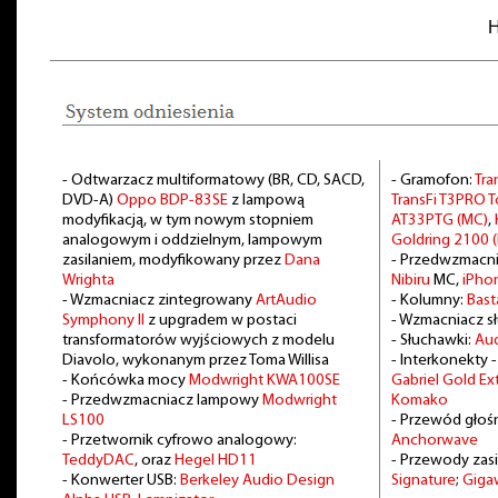
H
- Odtwarzacz multiformatowy (BR, CD, SACD,
- Gramofon:
Tra
DVD-A)
Oppo BDP-83SE
z lampową
TransFi T3PRO
modyfikacją, w tym nowym stopniem
AT33PTG (MC)
,
analogowym i oddzielnym, lampowym
Goldring 2100 
zasilaniem, modyfikowany przez
Dana
- Przedwzmacn
Wrighta
Nibiru
MC,
iPho
- Wzmacniacz zintegrowany
ArtAudio
- Kolumny:
Bast
Symphony II
z upgradem w postaci
- Wzmacniacz 
transformatorów wyjściowych z modelu
- Słuchawki:
Au
Diavolo, wykonanym przez Toma Willisa
- Interkonekty 
- Końcówka mocy
Modwright KWA100SE
Gabriel Gold E
- Przedwzmacniacz lampowy
Modwright
Komako
LS100
- Przewód głoś
- Przetwornik cyfrowo analogowy:
Anchorwave
TeddyDAC
, oraz
Hegel HD11
- Przewody zasi
- Konwerter USB:
Berkeley Audio Design
Signature
;
Giga