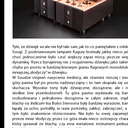
Tyle, że dźwięk wcale nie był taki sam, jak to co pamiętałem z ods
Sougi. Z podstawowymi lampami Kagury brzmiały jakby nieco jaś
choć jednocześnie było czuć większy zapas mocy, jeszcze wię
dynamikę. Rzecz bynajmniej nie z rozjaśnieniu dźwięku jako takim
chyba po prostu w bardziej liniowym graniu flagowych monoblo
mniejszej „słodyczy” w dźwięku.
W Soudze stopień nasycenia średnicy, ale również niższej i śre
góry pasma był po prostu nadzwyczajny i to tam skupiała się 
słuchacza. Wysokie tony były dźwięczne, dociążone, ale i n
słodkie (nie przesłodzone!). Tu góra pasma wydawała się bard
rozbudowana i jednakowo dociążona w całym zakresie, stąd
blachy na
Indicum
tria Bobo Stensona były bardziej wyraziste, bar
łapały za ucho, potrafiły, w razie potrzeby, zakłuć, zabrzęczeć, a
tym było znakomicie różnicowane. Nie było tu owej zapamięt
przeze mnie słodyczy, przez co góra miała nieco ostrzejszy chara
który sprawiał że blachy, czy inne metalowe instrument perku