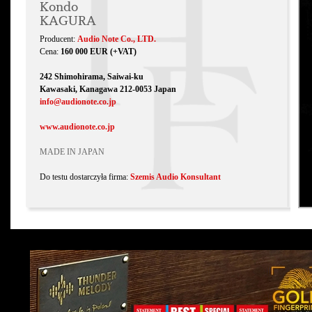
Kondo
KAGURA
Producent:
Audio Note Co., LTD.
Cena:
160 000 EUR (+VAT)
242 Shimohirama, Saiwai-ku
Kawasaki, Kanagawa 212-0053 Japan
info@audionote.co.jp
www.audionote.co.jp
MADE IN JAPAN
Do testu dostarczyła firma:
Szemis Audio Konsultant