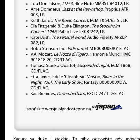
Lou Donaldson,
LD+3
, Blue Note MMBST-84012, LP.
Arne Domnerus,
Jazz at the Pawnshop
, Proprius ATR
003, LP.
Keith Jarret,
The Koeln Concert
, ECM 1064/65 ST, LP.
Ella Fitzgerald & Duke Ellington,
The Stockholm
Concert 1966
, Pablo Live 2308-242, LP.
Kate Bush,
The sensual world
, Audio Fidelity AFZLP
082, LP.
Bobo Stenson Trio,
Indicum
, ECM B008U0FJ9Y, FLAC.
V.A. Mozart,
Le Nozze di Figaro
, Harmonia Mundi HMC
901818.20, CD/FLAC.
Tomasz Stańko Quartet,
Suspended night
, ECM 1868,
CD/FLAC.
Etta James, Eddie 'Cleanhead' Vinson,
Blues in the
Night, Vol.1: The Early Show
, Fantasy B000000XDW,
CD/FLAC.
Kari Bremnes,
Desemberbarn
, FXCD 247 CD/FLAC.
Japońskie wersje płyt dostępne na
Kagury są duże i ciężkie. To niby oczywiste gdy mówi