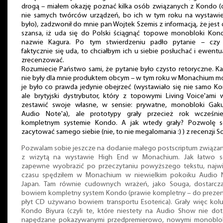
drogą – miałem okazję poznać kilka osób związanych z Kondo (
nie samych twórców urządzeń, bo ich w tym roku na wystawie
było), zadzwonił do mnie pan Wojtek Szemis z informacją, że jest
szansa, iż uda się do Polski ściągnąć topowe monobloki Kon
nazwie Kagura. Po tym stwierdzeniu padło pytanie – czy j
faktycznie się uda, to chciałbym ich u siebie posłuchać i ewentu
zrecenzować.
Rozumiecie Państwo sami, że pytanie było czysto retoryczne. K
nie były dla mnie produktem obcym – w tym roku w Monachium m
je było co prawda jedynie obejrzeć (wystawiało się nie samo K
ale brytyjski dystrybutor, który z topowymi Living Voice'ami 
zestawić swoje własne, w sensie: prywatne, monobloki Gak
Audio Note'a), ale prototypy grały przecież rok wcześni
kompletnym systemie Kondo. A jak wtedy grały? Pozwolę s
zacytować samego siebie (nie, to nie megalomania :) ) z recenzji S
Pozwalam sobie jeszcze na dodanie małego postscriptum związa
z wizytą na wystawie High End w Monachium. Jak łatwo s
zapewne wyobrazić po przeczytaniu powyższego tekstu, najwi
czasu spędziłem w Monachium w niewielkim pokoiku Audio 
Japan. Tam równie cudownych wrażeń, jako Souga, dostarcza
bowiem kompletny system Kondo (prawie kompletny – do prezent
płyt CD używano bowiem transportu Esoterica). Grały więc kol
Kondo Biyura (czyli te, które niestety na Audio Show nie dota
napędzane pokazywanymi przedpremierowo, nowymi monoblo