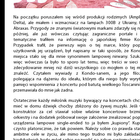
Na początku poruszałem się wśród produkcji rodzimych (Ampli
Delta), ale miałem i wzmacniacz na lampach 300B z Ukrainy, f
Abraxas. Przygody ze znanymi światowymi markami zdarzyły się 
później, ale już wówczas czytując zagraniczne portale i 
tematyczne trafiłem na informację o japońskiej firmie Ko
Przypadek trafił, że pierwszy wpis o tej marce, który pope
użytkownik jej urządzeń, był napisany w taki sposób, że Kon
miejsca stało się dla mnie synonimem lampowej nirwany. Szuk
więc wówczas (a było to sporo lat temu, więc treści w sieci 
zdecydowanie mniej niż dziś) wszystkiego co mogłem o tej m
znaleźć. Czytałem wywiady z Kondo-sanem, a jego filoz
polegająca na dążeniu do ideału, którym dla niego były wyry
pamięci wspomnienia z koncertu pod batutą wielkiego Toscanin
przemawiała do mnie jak żadna.
Ostatecznie każdy miłośnik muzyki bywający na koncertach chc
mieć w domu dźwięk choćby zbliżony do żywej muzyki. Jeśli 
konstruktor za cel stawiał sobie właśnie koncertowe brzmi
orkiestry i na dodatek próbował swoje założenie zrealizować po
urządzenia lampowe single-ended to ja byłem „kupiony”. Kup
czysto platonicznie, że tak powiem. Należy sobie co prawda st
ambitne cele w życiu, ale mimo tego trudno mi było zakładać