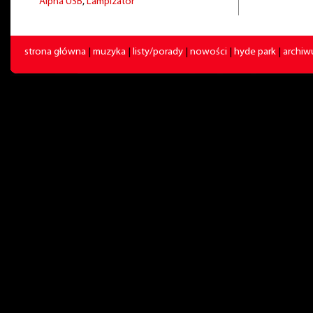
Alpha USB
,
Lampizator
strona główna
|
muzyka
|
listy/porady
|
nowości
|
hyde park
|
archi