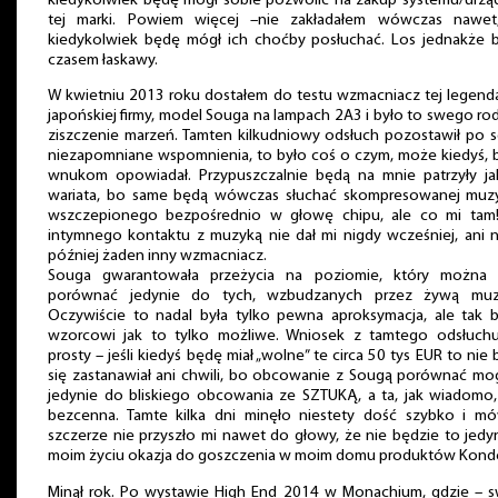
kiedykolwiek będę mógł sobie pozwolić na zakup systemu/urzą
tej marki. Powiem więcej –nie zakładałem wówczas nawet
kiedykolwiek będę mógł ich choćby posłuchać. Los jednakże 
czasem łaskawy.
W kwietniu 2013 roku dostałem do testu wzmacniacz tej legend
japońskiej firmy, model Souga na lampach 2A3 i było to swego ro
ziszczenie marzeń. Tamten kilkudniowy odsłuch pozostawił po 
niezapomniane wspomnienia, to było coś o czym, może kiedyś, 
wnukom opowiadał. Przypuszczalnie będą na mnie patrzyły ja
wariata, bo same będą wówczas słuchać skompresowanej muzy
wszczepionego bezpośrednio w głowę chipu, ale co mi tam!
intymnego kontaktu z muzyką nie dał mi nigdy wcześniej, ani 
później żaden inny wzmacniacz.
Souga gwarantowała przeżycia na poziomie, który można 
porównać jedynie do tych, wzbudzanych przez żywą muz
Oczywiście to nadal była tylko pewna aproksymacja, ale tak b
wzorcowi jak to tylko możliwe. Wniosek z tamtego odsłuchu
prosty – jeśli kiedyś będę miał „wolne” te circa 50 tys EUR to nie
się zastanawiał ani chwili, bo obcowanie z Sougą porównać mo
jedynie do bliskiego obcowania ze SZTUKĄ, a ta, jak wiadomo,
bezcenna. Tamte kilka dni minęło niestety dość szybko i mó
szczerze nie przyszło mi nawet do głowy, że nie będzie to jed
moim życiu okazja do goszczenia w moim domu produktów Kond
Minął rok. Po wystawie High End 2014 w Monachium, gdzie – s