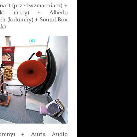
nnart (przedwzmacniacz) +
ki mocy) + Albedo
ech (kolumny) + Sound Box
ik)
lumny) + Auris Audio