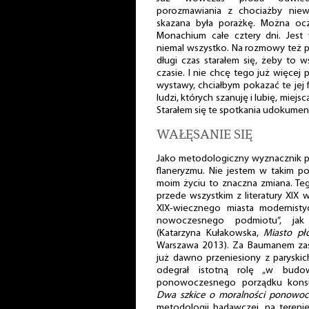
porozmawiania z chociażby niew
skazana była porażkę. Można ocz
Monachium całe cztery dni. Jes
niemal wszystko. Na rozmowy też p
długi czas starałem się, żeby to 
czasie. I nie chcę tego już więcej
wystawy, chciałbym pokazać te jej 
ludzi, których szanuję i lubię, miejs
Starałem się te spotkania udokumen
WAŁĘSANIE SIĘ
Jako metodologiczny wyznacznik pr
flaneryzmu. Nie jestem w takim po
moim życiu to znaczna zmiana. Teg
przede wszystkim z literatury XIX 
XIX-wiecznego miasta modernisty
nowoczesnego podmiotu”, jak
(Katarzyna Kułakowska,
Miasto pł
Warszawa 2013). Za Baumanem zaś 
już dawno przeniesiony z paryski
odegrał istotną rolę „w budo
ponowoczesnego porządku kons
Dwa szkice o moralności ponowoc
metodologii badawczej, na terenie