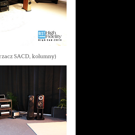
arzacz SACD, kolumny)