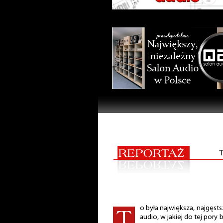
o była największa, najgęsts
audio, w jakiej do tej pory b