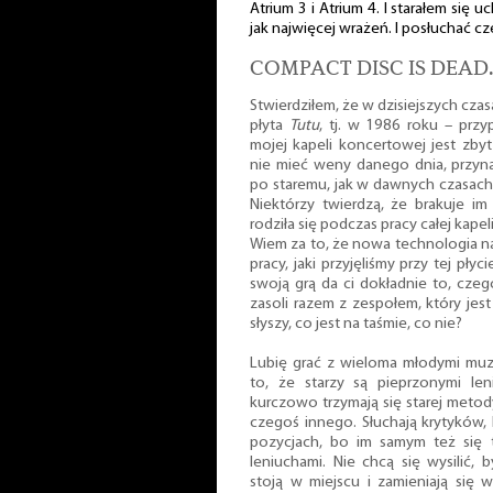
Atrium 3 i Atrium 4. I starałem się
jak najwięcej wrażeń. I posłuchać cz
COMPACT DISC IS DEAD.
Stwierdziłem, że w dzisiejszych cza
płyta
Tutu
, tj. w 1986 roku – przyp
mojej kapeli koncertowej jest zby
nie mieć weny danego dnia, przyna
po staremu, jak w dawnych czasach, 
Niektórzy twierdzą, że brakuje im 
rodziła się podczas pracy całej kapel
Wiem za to, że nowa technologia n
pracy, jaki przyjęliśmy przy tej pły
swoją grą da ci dokładnie to, czeg
zasoli razem z zespołem, który jest
słyszy, co jest na taśmie, co nie?
Lubię grać z wieloma młodymi mu
to, że starzy są pieprzonymi len
kurczowo trzymają się starej meto
czegoś innego. Słuchają krytyków,
pozycjach, bo im samym też się 
leniuchami. Nie chcą się wysilić,
stoją w miejscu i zamieniają si