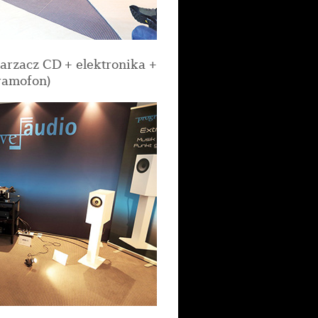
arzacz CD + elektronika +
ramofon)