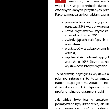
wiadomo, że i wystawców
więcej niż w poprzednich dwóch 
oficjalnych danych przysłanych pr
Paxe zajmującą się kontaktami z pras
powierzchnia ekspozycyjna 
oznacza 33% wzrost w stosun
liczba wystawców wyniosł
stosunku do roku 2013,
zwiedzających należących d
wzrostem,
wystawców z zakupionymi bi
wzrost,
ogólna ilość odwiedzającyc
wzrosła o 10% (liczba ta ni
wystawców, którym wydano 
To naprawdę największa wystawa au
robi się interesy i to tutaj oma
nadchodzącego roku. Widać to choc
dziennikarzy z USA, Japonii i Chi
profesjonalna do ostatniej śrubki.
Jak widać było już w zeszłym 
pokazywane były urządzenia, jak i i
Już wówczas próba odwiedze