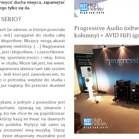
 uchwycić ducha miejsca, zapamiętać
ego tylko się da.
 SERIO?
Progressive Audio (odtw
sach [w okresie, w którym powstała
kolumny) + AVID HiFi (g
. red.] zaciąganie do studia całej
t kłopotliwe. Muzycy mogą akurat
jmniej niektórzy. […] Nagrywanie
jest i kłopotliwe, i czasochłonne.
tej spontaniczności i iskry, która
i w studiu. Może tak jest, nie wiem.
agraniowa ułatwia nam taki system
cie. Jeśli ktoś jest zawodowcem, to
o ci potrzeba, wejdzie do studia i
 już nagrany. Bo przecież skurwiel
zykami, a jednym z powodów jest
iuchami, opierają się zmianom i
dy, bo nie chce im się popróbować
 którzy każą im trwać na dawnych
to podoba. Krytycy tak samo są
 by zrozumieć inną muzykę. Starzy
ę w żywe eksponaty muzealne pod