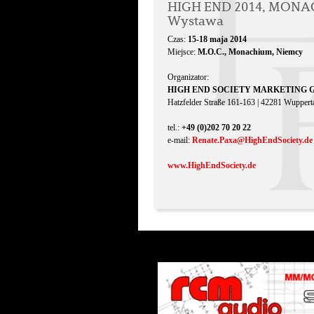
HIGH END 2014, MON
Wystawa
Czas:
15-18 maja 2014
Miejsce:
M.O.C., Monachium, Niemcy
Organizator:
HIGH END SOCIETY MARKETING 
Hatzfelder Straße 161-163 | 42281 Wuppert
tel.:
+49 (0)202 70 20 22
e-mail:
Renate.Paxa@HighEndSociety.de
www.HighEndSociety.de