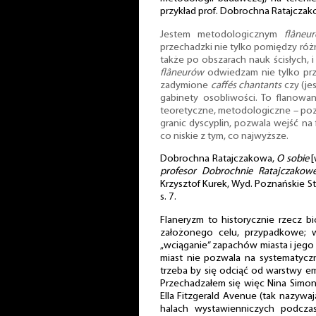
przykład prof. Dobrochna Ratajczak
Jestem metodologicznym
flâneu
przechadzki nie tylko pomiędzy róż
także po obszarach nauk ścisłych,
flâneurów
odwiedzam nie tylko przy
zadymione
caffés chantants
czy (je
gabinety osobliwości. To flanowa
teoretyczne, metodologiczne – po
granic dyscyplin, pozwala wejść na 
co niskie z tym, co najwyższe.
Dobrochna Ratajczakowa,
O sobie
[
profesor Dobrochnie Ratajczakowe
Krzysztof Kurek, Wyd. Poznańskie S
s. 7.
Flaneryzm to historycznie rzecz b
założonego celu, przypadkowe; wa
„wciąganie” zapachów miasta i je
miast nie pozwala na systematyczn
trzeba by się odciąć od warstwy em
Przechadzałem się więc Nina Simon
Ella Fitzgerald Avenue (tak nazywaj
halach wystawienniczych podcz