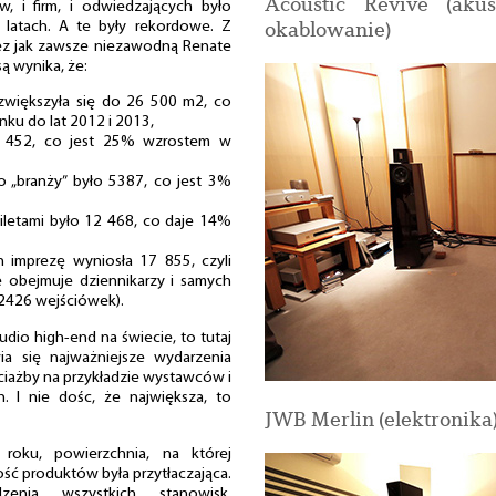
Acoustic Revive (akus
, i firm, i odwiedzających było
okablowanie)
latach. A te były rekordowe. Z
zez jak zawsze niezawodną Renate
ą wynika, że:
zwiększyła się do 26 500 m2, co
ku do lat 2012 i 2013,
a 452, co jest 25% wzrostem w
o „branży” było 5387, co jest 3%
letami było 12 468, co daje 14%
h imprezę wyniosła 17 855, czyli
e obejmuje dziennikarzy i samych
2426 wejściówek).
dio high-end na świecie, to tutaj
wia się najważniejsze wydarzenia
iażby na przykładzie wystawców i
n. I nie dośc, że największa, to
JWB Merlin (elektronika
roku, powierzchnia, na której
lość produktów była przytłaczająca.
nia wszystkich stanowisk,