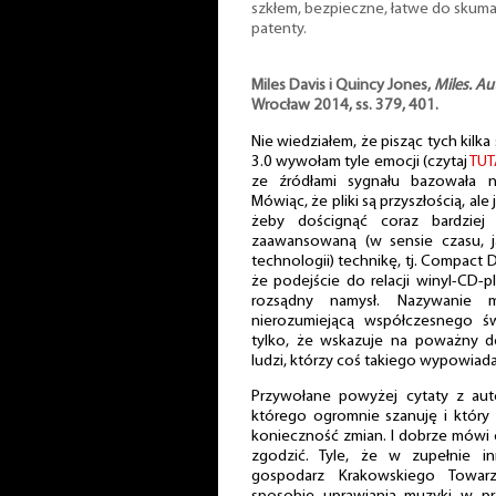
szkłem, bezpieczne, łatwe do skuma
patenty.
Miles Davis i Quincy Jones,
Miles. Au
Wrocław 2014, ss. 379, 401.
Nie wiedziałem, że pisząc tych kilka
3.0 wywołam tyle emocji (czytaj
TUT
ze źródłami sygnału bazowała n
Mówiąc, że pliki są przyszłością, al
żeby doścignąć coraz bardziej 
zaawansowaną (w sensie czasu, ja
technologii) technikę, tj. Compact 
że podejście do relacji winyl-CD-pl
rozsądny namysł. Nazywanie m
nierozumiejącą współczesnego św
tylko, że wskazuje na poważny d
ludzi, którzy coś takiego wypowiadaj
Przywołane powyżej cytaty z auto
którego ogromnie szanuję i który z
konieczność zmian. I dobrze mówi c
zgodzić. Tyle, że w zupełnie in
gospodarz Krakowskiego Towar