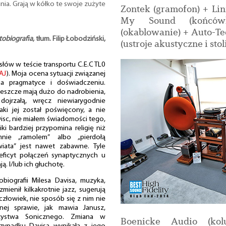
nia. Grają w kółko te swoje zużyte
Zontek (gramofon) + Li
My Sound (końców
(okablowanie) + Auto-T
tobiografia
, tłum. Filip Łobodziński,
(ustroje akustyczne i stol
 słów w teście transportu C.E.C TL0
AJ
). Moja ocena sytuacji związanej
a pragmatyce i doświadczeniu.
e jeszcze mają dużo do nadrobienia,
dojrzałą, wręcz niewiarygodnie
ki jej został poświęcony, a nie
Disc, nie miałem świadomości tego,
iki bardziej przypomina religię niż
nie „ramolem” albo „pierdołą
iata” jest nawet zabawne. Tyle
eficyt połączeń synaptycznych u
ą. I/lub ich głuchotę.
biografii Milesa Davisa, muzyka,
mienił kilkakrotnie jazz, sugerują
złowiek, nie sposób się z nim nie
nej sprawie, jak mawia Janusz,
zystwa Sonicznego. Zmiana w
Boenicke Audio (ko