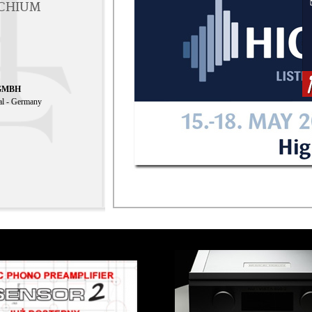
ACHIUM
GMBH
al - Germany