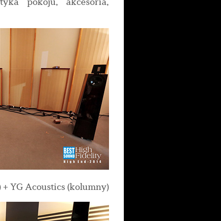
tyka pokoju, akcesoria,
) + YG Acoustics (kolumny)