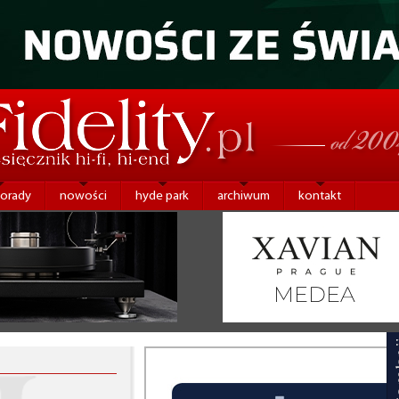
porady
nowości
hyde park
archiwum
kontakt