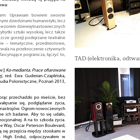
owa:
rem
. Uprawiam bowiem swoiste
nymi dziedzinami humanistyki, lecz
 i wzorem dziewiętnastowiecznych
bytki sztuki wysokiej, lecz także
szcze gorzej) podejrzane teatralne
nie – tematyczne, przedmiotowe,
zwala na przekroczenie sztywnych
fascynujące pogranicza, łączyć to,
TAD (elektronika, odtw
w:]
Ko-medianta. Prace ofiarowane
j
, red. Ewa Guderian-Czaplińska,
tudia Polonistyczne, Poznań 2013,
iorąc przechadzki po mieście, bez
łęsanie się, podglądanie życia,
go nastrojów. Ogrom nowoczesnych
e ich badanie. Aby to się udało,
ocjonalnej. A na to szkoda życia.
e Way, Oscar Peterson Boulevard,
ą się przejścia między stoiskami w
as High Endu), odpoczywałem w