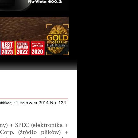
ny) + SPEC (elektronika +
Corp. (źródło plików) +