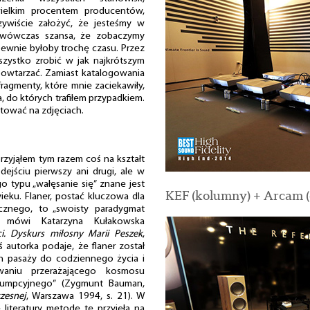
ielkim procentem producentów,
ywiście założyć, że jesteśmy w
t wówczas szansa, że zobaczymy
ewnie byłoby trochę czasu. Przez
wszystko zrobić w jak najkrótszym
 powtarzać. Zamiast katalogowania
fragmenty, które mnie zaciekawiły,
ca, do których trafiłem przypadkiem.
tować na zdjęciach.
zyjąłem tym razem coś na kształt
dejściu pierwszy ani drugi, ale w
o typu „wałęsanie się” znane jest
KEF (kolumny) + Arcam (
wieku. Flaner, postać kluczowa dla
cznego, to „swoisty paradygmat
 mówi Katarzyna Kułakowska
ci. Dyskurs miłosny Marii Peszek
,
autorka podaje, że flaner został
ch pasaży do codziennego życia i
waniu przerażającego kosmosu
umpcyjnego” (Zygmunt Bauman,
zesnej
, Warszawa 1994, s. 21). W
 literatury metodę tę przyjęła na