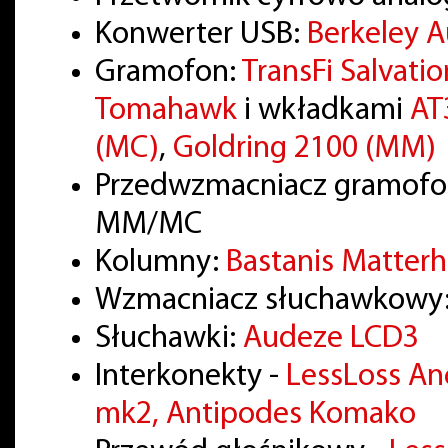
Konwerter USB:
Berkeley 
Gramofon:
TransFi Salvatio
Tomahawk
i wkładkami
AT
(MC)
,
Goldring 2100 (MM)
Przedwzmacniacz gramof
MM/MC
Kolumny:
Bastanis Matter
Wzmacniacz słuchawkowy
Słuchawki:
Audeze LCD3
Interkonekty -
LessLoss A
mk2, Antipodes Komako