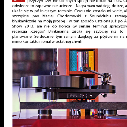
przyczyn tzw. niezależnych sprzęt nie dotarł na czas. C
odwlecze to zapewne nie uciecze – Nagra mam nadzieję dotrze, a
ukaże się w późniejszym terminie. Czasu nie zostało mi wiele, a
szczęście pan Maciej Chodorowski z Soundclubu zareag
błyskawicznie na moją prośbę i w ten sposób ustalona już po 
Show 2013, ale nie do końca (w sensie terminu) sprecyzo
recenzja „czegoś” Brinkmanna ziściła się szybciej niż to 
planowane. Serdecznie tym samym dziękuję za pójście mi na r
mimo kontaktu niemal w ostatniej chwili.