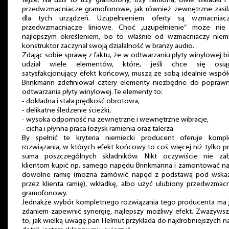
tejże. Na dziś to trzy gramofony, trzy ramiona, dwie wkładki 
przedwzmacniacze gramofonowe, jak również zewnętrzne zasil
dla tych urządzeń. Uzupełnieniem oferty są wzmacniac
przedwzmacniacze liniowe. Choć „uzupełnienie” może nie
najlepszym określeniem, bo to właśnie od wzmacniaczy niemi
konstruktor zaczynał swoją działalność w branży audio.
Zdając sobie sprawę z faktu, że w odtwarzaniu płyty winylowej b
udział wiele elementów, które, jeśli chce się osią
satysfakcjonujący efekt końcowy, muszą ze sobą idealnie współ
Brinkmann zdefiniował cztery elementy niezbędne do popraw
odtwarzania płyty winylowej. Te elementy to:
- dokładna i stała prędkość obrotowa,
- delikatne śledzenie ścieżki,
- wysoka odporność na zewnętrzne i wewnętrzne wibracje,
- cicha i płynna praca łożysk ramienia oraz talerza.
By spełnić te kryteria niemiecki producent oferuje kompl
rozwiązania, w których efekt końcowy to coś więcej niż tylko p
suma poszczególnych składników. Nikt oczywiście nie zab
klientom kupić np. samego napędu Brinkmanna i zamontować na
dowolne ramię (można zamówić napęd z podstawą pod wska
przez klienta ramię), wkładkę, albo użyć ulubiony przedwzmac
gramofonowy.
Jednakże wybór kompletnego rozwiązania tego producenta ma 
zdaniem zapewnić synergię, najlepszy możliwy efekt. Zważywsz
to, jak wielką uwagę pan Helmut przykłada do najdrobniejszych 