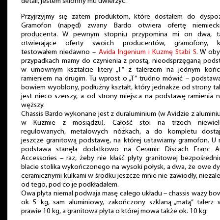
detali, jestem skłonny mu uwierzyć.
Przyjrzyjmy się zatem produktom, które dostałem do dyspozy
Gramofon (napęd) zwany Bardo otwiera ofertę niemieck
producenta. W pewnym stopniu przypomina mi on dwa, t
otwierające oferty swoich producentów, gramofony, k
testowałem niedawno –
Avida Ingenium i Kuzmę Stabi S
. W ob
przypadkach mamy do czynienia z prostą, nieodsprzęganą pods
w umownym kształcie litery „T” z talerzem na jednym końc
ramieniem na drugim. Tu wprost o „T” trudno mówić – podstaw
bowiem wyoblony, podłużny kształt, który jednakże od strony ta
jest nieco szerszy, a od strony miejsca na podstawę ramienia 
węższy.
Chassis Bardo wykonane jest z duraluminium (w Avidzie z alumini
w Kuzmie z mosiądzu). Całość stoi na trzech niewielk
regulowanych, metalowych nóżkach, a do kompletu dosta
jeszcze granitową podstawę, na której ustawiamy gramofon. U 
podstawa stanęła dodatkowo na Ceramic Discach Franc A
Accessories – raz, żeby nie kłaść płyty granitowej bezpośredn
blacie stolika wykończonego na wysoki połysk, a dwa, że owe dy
ceramicznymi kulkami w środku jeszcze mnie nie zawiodły, niezal
od tego, pod co je podkładałem.
Owa płyta niemal podwaja masę całego układu – chassis waży b
ok 5 kg, sam aluminiowy, zakończony szklaną „matą” talerz 
prawie 10 kg, a granitowa płyta o której mowa także ok. 10 kg.