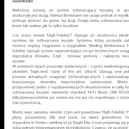
Soundclub):
Niektórzy mówią, że system odtwarzający muzykę w sp
doskonały jest iluzją. Helmut Brinkmann nie ustaje jednak w wysiłk
próbuje dotrzeć do granic tej iluzji. Dzięki temu odtwarzana m
brzmi tak realnie, jak to tylko możliwe.
Czy znasz termin ‘High-Fidelity’? Opisuje on możliwości idea
systemu do odtwarzania muzyki. Systemu, który pozwala zat
różnice między nagraniem a oryginałem. Według Brinkmanna ‘H
Fidelity’ opisuje system reprezentujący szczyt technicznych osią
reprodukcji dźwięku. Czyli - mówiąc prościej - najlepszy moż
system.
W ostatnich latach powstało wiele innych – czysto marketingow
określeń: ‘high-end’, ‘state of the art’, ‘ultra-fi’. Opisują one je
poziom aktualnych osiągnięć technologicznych. I wprowadzaj
branżowego słownika niepotrzebne zamieszanie. Wart
przypomnieć jeden z najzabawniejszych oksymoronów w całej his
odtwarzania muzyki: niemiecki standard ‘Hi-Fi Norm, DIN 45500
kilkudziesięcioletnia już norma nie ma już nic wspólnego z dzisi
rzeczywistością.
Warto więc samemu określić czym jest prawdziwe ‘High-Fidelity’. 
płytę, powiedzmy
Ella and Louis
, na talerz gramofonu. Us
wygodnie w fotelu i zamknij oczy. Nagle Ella i Louis pojawiają się 
tobą pełnym trójwymiarowym technikolorze. Czujesz, że są przed