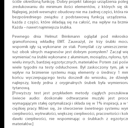
ściśle określoną funkcję. Dobry projekt takiego urządzenia pole
zredukowaniu do minimum ilości elementów, z których się skł
Najlepiej, jeżeli wewnątrz obudowy nie ma żadnej części, która n
bezpośredniego związku z podstawową funkcją urządzenia.
każda z części, które składają się na całość, ma wpływ na brzmi
Każda – nawet najmniejsza śrubka.
Pewnego dnia Helmut Brinkmann oglądał pod mikrosk
gramofonową wkładkę EMT. Zauważył, że trzy śrubki mocu
wspornik igły są wykonane ze stali. Pomyślał: czy umieszczenie 
tuż obok silnych magnesów jest dobrym pomysłem? Zaczął wię
wymieniać na śrubki wykonane z aluminium, mosiądzu, nylonu, tyt
wielu innych, bardziej egzotycznych, materiałów. Potem zaś pośw
wiele tygodni na testy odsłuchowe. Był zaskoczony tym, jak w
wpływ na brzmienie systemu mają elementy o średnicy 1 mm
końcu wyczerpującego testu doszedł do wniosku, że dźwięk
najlepszy, kiedy jedna z oryginalnych śrubek była wymienion
tytanową.
[Powyższy test jest przykładem metody ciągłych poszukiw
świecie audio: doskonałe odtwarzanie muzyki jest proc
wymagającym stałej optymalizacji i składa się w 1% inspiracji, a 
ciężkiej pracy. Mówi się, że stworzenie świetnego systemu wy
cierpliwości, wytrwałości, większej cierpliwości, pracowitości i kol
dawki cierpliwości, nie wspominając o śrubkach z egzotycz
materiałów.]