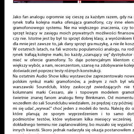
Jako fan analogu ogromnie się cieszę za każdym razem, gdy na
rynek trafia kolejna marka oferująca gramofony, czy inne ele
gramofonowego systemu. Nie ma większego znaczenia, czy to 
sprzęt leżący w zasięgu moich prywatnych możliwości finansow
czy nie. Istotne jest by był to sprzęt dobrej klasy, a wyróżnikiem 
dla mnie jest zawsze to, jak dany sprzęt gra muzykę, a nie ile kosz
W ostatnich latach, na fali wzrostu popularności analogu, na ro
rynek trafiają kolejne marki, bo każdy „szanujący się” dystrybutor
mieć w ofercie gramofony. To daje potencjalnym klientom c
większy wybór, a nam, recenzentom, szansę na zdobywanie kole
doświadczeń poprzez testy różnych konstrukcji.
Na ostatnim Audio Show kilku wystawców zaprezentowało nowe
polskim rynku) marki gramofonów, a jednym z nich był wła
warszawski Soundclub, który zaskoczył zwiedzających nie t
kolumnami marki Cessaro, ale i topowym modelem gramo
świetnie znanej fanom analogu firmy Brinkmann. Od momentu
wszedłem do sali Soundclubu wiedziałem, że prędzej czy później
mi się udać „wyrwać” choć jeden z modeli do testu. Należę do 
które planują ze sporym wyprzedzeniem i to samo dot
podmiotów testów, które wybieram kilka miesięcy wcześniej. 
dokładnego terminu nie zaplanowaliśmy, bo musiało się wyjaśnić 
innych kwestii. Skoro jednak nadarzyła się okazja postanowiłem z