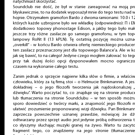
natychmiast skorzystać.
Soundclub nie dość, że był w stanie zareagować na moją pr
błyskawicznie, to na dodatek wyposażył mnie do tego testu nad 
hojnie. Otrzymałem gramofon Bardo z dwoma ramionami: 10.0 i 12
których każde uzbrojone było we wkładkę (odpowiednio): Π i EM
dodatkowo topowy phonostage Edison, a jakby tego było mał
jeszcze trzy różne zasilacze go samego gramofonu, w tym top
lampowy RoNt II (13 kPLN). Tę ostatnią pozycję można uzna
„overkill” - w końcu Bardo otwiera ofertę niemieckiego produce
ten zasilacz przeznaczony jest dla topowego Balance'a. Ale w 
jak się bawić, to na całego! Jedyne czego mogłem żałować to teg
przy tak dużej ilości opcji dysponowałem mocno ogranicz
czasem na wykonanie całego testu.
Zanim jednak o sprzęcie najpierw kilka słów o firmie, a właści
człowieku, który za tą firmą stoi – o Helmucie Brinkmannie. A je
dokładniej – o jego filozofii tworzenia jak najdoskonalszej „i
dźwięku”. Warto poczytać to, co znajduje się na stronie produc
lub tłumaczenia na stronie Soundclubu – w ten sposób można
sporo dowiedzieć o twórcy marki, a znajomość jego filozofii 
ułatwić zrozumienie proponowanej wizji dźwięku. Pan Brinkman
zaprzecza powszechnie uznanej prawdzie, mówiącej że dź
odtwarzany przez sprzęt audio jest jedynie próbą odtworzenia 
co słyszymy słuchając muzyki granej na żywo. Warto tu zacyt
fragment tego, co znajdziemy na jego stronie (tłumaczenie