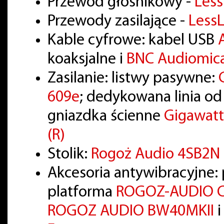
Przewód głośnikowy -
Les
Przewody zasilające -
LessL
Kable cyfrowe: kabel USB
koaksjalne i
BNC Audiomica
Zasilanie: listwy pasywne:
609e
; dedykowana linia o
gniazdka ścienne
Gigawatt
(R)
Stolik:
Rogoż Audio 4SB2N
Akcesoria antywibracyjne:
platforma
ROGOZ-AUDIO 
ROGOZ AUDIO BW40MKII