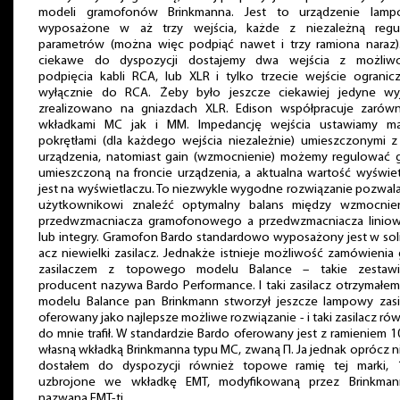
modeli gramofonów Brinkmanna. Jest to urządzenie lamp
wyposażone w aż trzy wejścia, każde z niezależną regul
parametrów (można więc podpiąć nawet i trzy ramiona naraz)
ciekawe do dyspozycji dostajemy dwa wejścia z możliwo
podpięcia kabli RCA, lub XLR i tylko trzecie wejście ogranic
wyłącznie do RCA. Żeby było jeszcze ciekawiej jedyne wyj
zrealizowano na gniazdach XLR. Edison współpracuje zarów
wkładkami MC jak i MM. Impedancję wejścia ustawiamy ma
pokrętłami (dla każdego wejścia niezależnie) umieszczonymi z
urządzenia, natomiast gain (wzmocnienie) możemy regulować g
umieszczoną na froncie urządzenia, a aktualna wartość wyświe
jest na wyświetlaczu. To niezwykle wygodne rozwiązanie pozwal
użytkownikowi znaleźć optymalny balans między wzmocnie
przedwzmacniacza gramofonowego a przedwzmacniacza linio
lub integry. Gramofon Bardo standardowo wyposażony jest w sol
acz niewielki zasilacz. Jednakże istnieje możliwość zamówienia
zasilaczem z topowego modelu Balance – takie zestawi
producent nazywa Bardo Performance. I taki zasilacz otrzymałem
modelu Balance pan Brinkmann stworzył jeszcze lampowy zasil
oferowany jako najlepsze możliwe rozwiązanie - i taki zasilacz ró
do mnie trafił. W standardzie Bardo oferowany jest z ramieniem 1
własną wkładką Brinkmanna typu MC, zwaną Π. Ja jednak oprócz 
dostałem do dyspozycji również topowe ramię tej marki, 1
uzbrojone we wkładkę EMT, modyfikowaną przez Brinkman
nazwaną EMT-ti.