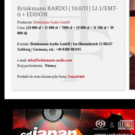
Brinkmann BARDO | 10.0/Π | 12.1/EMT-
ti + EDISON
Producent:
Brinkmann Audio GmbH
Cena:
(24 000 zł + 11 000 zł + 7000 zł + 19 000 zł + 11 500 zł + 39
000 zł)
Kontakt:
Brinkmann Audio GmbH | Im Himmelreich 13 88147
Achberg | Germany, tel.: +49 8380 981195
e-mail:
info@brinkmann-audio.com
Kraj pochodzenia:
Niemcy
Produkt do testu dostarczyła firma:
Soundclub