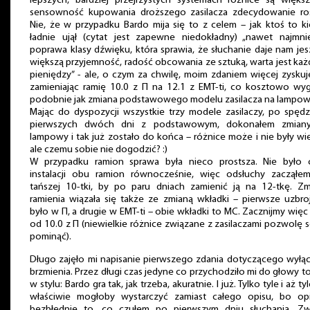
lepszych, bardziej przejrzystych systemach różnice są większ
sensowność kupowania droższego zasilacza zdecydowanie roś
Nie, że w przypadku Bardo mija się to z celem – jak ktoś to k
ładnie ujął (cytat jest zapewne niedokładny) „nawet najmnie
poprawa klasy dźwięku, która sprawia, że słuchanie daje nam je
większą przyjemność, radość obcowania ze sztuką, warta jest ka
pieniędzy” - ale, o czym za chwilę, moim zdaniem więcej zyskuj
zamieniając ramię 10.0 z Π na 12.1 z EMT-ti, co kosztowo wyg
podobnie jak zmiana podstawowego modelu zasilacza na lampow
Mając do dyspozycji wszystkie trzy modele zasilaczy, po spęd
pierwszych dwóch dni z podstawowym, dokonałem zmian
lampowy i tak już zostało do końca – różnice może i nie były wie
ale czemu sobie nie dogodzić? :)
W przypadku ramion sprawa była nieco prostsza. Nie było o
instalacji obu ramion równocześnie, więc odsłuchy zacząłe
tańszej 10-tki, by po paru dniach zamienić ją na 12-tkę. Zm
ramienia wiązała się także ze zmianą wkładki – pierwsze uzbr
było w Π, a drugie w EMT-ti – obie wkładki to MC. Zacznijmy więc
od 10.0 z Π (niewielkie różnice związane z zasilaczami pozwolę 
pominąć).
Długo zajęło mi napisanie pierwszego zdania dotyczącego wyłą
brzmienia. Przez długi czas jedyne co przychodziło mi do głowy t
w stylu: Bardo gra tak, jak trzeba, akuratnie. I już. Tylko tyle i aż tyl
właściwie mogłoby wystarczyć zamiast całego opisu, bo opi
bezbłędnie to, co czułem po pierwszym dniu słuchania. Zw