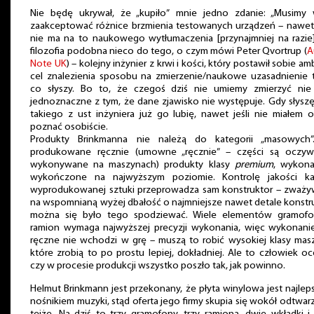
Nie będę ukrywał, że „kupiło” mnie jedno zdanie: „Musimy 
zaakceptować różnice brzmienia testowanych urządzeń – nawet 
nie ma na to naukowego wytłumaczenia [przynajmniej na razie]
filozofia podobna nieco do tego, o czym mówi Peter Qvortrup (
A
Note UK
) – kolejny inżynier z krwi i kości, który postawił sobie am
cel znalezienia sposobu na zmierzenie/naukowe uzasadnienie 
co słyszy. Bo to, że czegoś dziś nie umiemy zmierzyć nie 
jednoznaczne z tym, że dane zjawisko nie występuje. Gdy słysz
takiego z ust inżyniera już go lubię, nawet jeśli nie miałem o
poznać osobiście.
Produkty Brinkmanna nie należą do kategorii „masowych”
produkowane ręcznie (umowne „ręcznie” – części są oczywi
wykonywane na maszynach) produkty klasy
premium
, wykona
wykończone na najwyższym poziomie. Kontrolę jakości ka
wyprodukowanej sztuki przeprowadza sam konstruktor – zważy
na wspomnianą wyżej dbałość o najmniejsze nawet detale konstru
można się było tego spodziewać. Wiele elementów gramofo
ramion wymaga najwyższej precyzji wykonania, więc wykonanie
ręczne nie wchodzi w grę – muszą to robić wysokiej klasy mas
które zrobią to po prostu lepiej, dokładniej. Ale to człowiek oc
czy w procesie produkcji wszystko poszło tak, jak powinno.
Helmut Brinkmann jest przekonany, że płyta winylowa jest najle
nośnikiem muzyki, stąd oferta jego firmy skupia się wokół odtwar