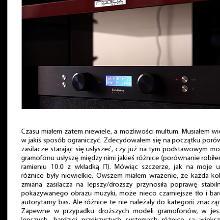
Czasu miałem zatem niewiele, a możliwości multum. Musiałem wi
w jakiś sposób ograniczyć. Zdecydowałem się na początku poró
zasilacze starając się usłyszeć, czy już na tym podstawowym m
gramofonu usłyszę między nimi jakieś różnice (porównanie robił
ramieniu 10.0 z wkładką Π). Mówiąc szczerze, jak na moje u
różnice były niewielkie. Owszem miałem wrażenie, że każda ko
zmiana zasilacza na lepszy/droższy przynosiła poprawę stabil
pokazywanego obrazu muzyki, może nieco czarniejsze tło i bar
autorytarny bas. Ale różnice te nie należały do kategorii znaczą
Zapewne w przypadku droższych modeli gramofonów, w jes