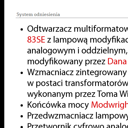
Odtwarzacz multiformatow
83SE
z lampową modyfikac
analogowym i oddzielnym,
modyfikowany przez
Dana
Wzmacniacz zintegrowan
w postaci transformatorów
wykonanym przez Toma Wil
Końcówka mocy
Modwrig
Przedwzmacniacz lampow
Przetwornik cyfrowo anal