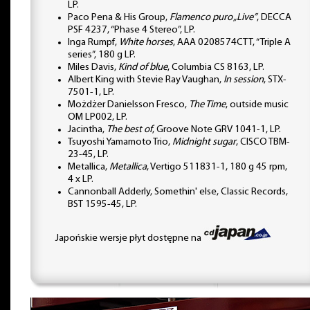
LP.
Paco Pena & His Group,
Flamenco puro „Live”
, DECCA
PSF 4237, “Phase 4 Stereo”, LP.
Inga Rumpf,
White horses
, AAA 0208574CTT, “Triple A
series”, 180 g LP.
Miles Davis,
Kind of blue
, Columbia CS 8163, LP.
Albert King with Stevie Ray Vaughan,
In session
, STX-
7501-1, LP.
Możdżer Danielsson Fresco,
The Time
, outside music
OM LP002, LP.
Jacintha,
The best of
, Groove Note GRV 1041-1, LP.
Tsuyoshi Yamamoto Trio,
Midnight sugar
, CISCO TBM-
23-45, LP.
Metallica,
Metallica
, Vertigo 511831-1, 180 g 45 rpm,
4 x LP.
Cannonball Adderly, Somethin' else, Classic Records,
BST 1595-45, LP.
Japońskie wersje płyt dostępne na