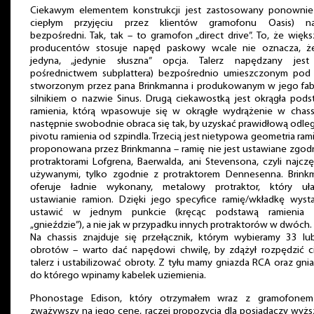
Ciekawym elementem konstrukcji jest zastosowany ponownie
ciepłym przyjęciu przez klientów gramofonu Oasis) n
bezpośredni. Tak, tak – to gramofon „direct drive”. To, że więk
producentów stosuje napęd paskowy wcale nie oznacza, ż
jedyna, „jedynie słuszna” opcja. Talerz napędzany jest
pośrednictwem subplattera) bezpośrednio umieszczonym pod 
stworzonym przez pana Brinkmanna i produkowanym w jego fab
silnikiem o nazwie Sinus. Drugą ciekawostką jest okrągła pod
ramienia, którą wpasowuje się w okrągłe wydrążenie w chassi
następnie swobodnie obraca się tak, by uzyskać prawidłową odle
pivotu ramienia od szpindla. Trzecią jest nietypowa geometria ram
proponowana przez Brinkmanna – ramię nie jest ustawiane zgod
protraktorami Lofgrena, Baerwalda, ani Stevensona, czyli najczę
używanymi, tylko zgodnie z protraktorem Dennesenna. Brink
oferuje ładnie wykonany, metalowy protraktor, który uła
ustawianie ramion. Dzięki jego specyfice ramię/wkładkę wysta
ustawić w jednym punkcie (kręcąc podstawą ramienia
„gnieździe”), a nie jak w przypadku innych protraktorów w dwóch.
Na chassis znajduje się przełącznik, którym wybieramy 33 lu
obrotów – warto dać napędowi chwilę, by zdążył rozpędzić ci
talerz i ustabilizować obroty. Z tyłu mamy gniazda RCA oraz gni
do którego wpinamy kabelek uziemienia.
Phonostage Edison, który otrzymałem wraz z gramofonem
zważywszy na jego cenę, raczej propozycja dla posiadaczy wyż