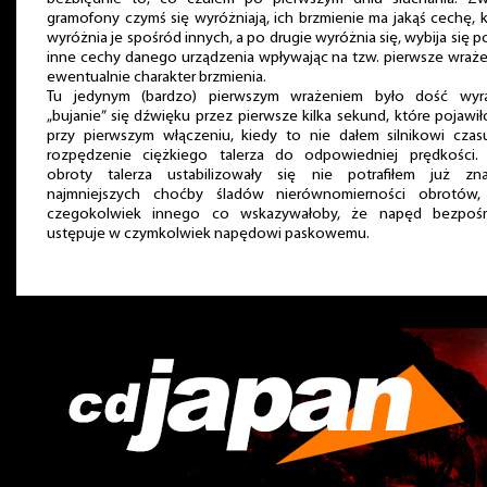
gramofony czymś się wyróżniają, ich brzmienie ma jakąś cechę, 
wyróżnia je spośród innych, a po drugie wyróżnia się, wybija się 
inne cechy danego urządzenia wpływając na tzw. pierwsze wraże
ewentualnie charakter brzmienia.
Tu jedynym (bardzo) pierwszym wrażeniem było dość wyr
„bujanie” się dźwięku przez pierwsze kilka sekund, które pojawił
przy pierwszym włączeniu, kiedy to nie dałem silnikowi czas
rozpędzenie ciężkiego talerza do odpowiedniej prędkości.
obroty talerza ustabilizowały się nie potrafiłem już zna
najmniejszych choćby śladów nierównomierności obrotów,
czegokolwiek innego co wskazywałoby, że napęd bezpośr
ustępuje w czymkolwiek napędowi paskowemu.