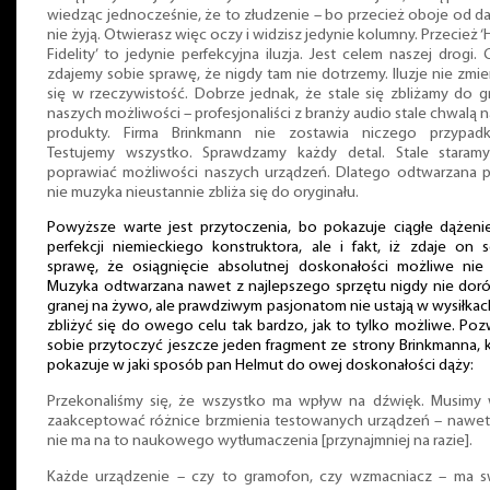
wiedząc jednocześnie, że to złudzenie – bo przecież oboje od 
nie żyją. Otwierasz więc oczy i widzisz jedynie kolumny. Przecież ‘
Fidelity’ to jedynie perfekcyjna iluzja. Jest celem naszej drogi.
zdajemy sobie sprawę, że nigdy tam nie dotrzemy. Iluzje nie zmie
się w rzeczywistość. Dobrze jednak, że stale się zbliżamy do g
naszych możliwości – profesjonaliści z branży audio stale chwalą 
produkty. Firma Brinkmann nie zostawia niczego przypadk
Testujemy wszystko. Sprawdzamy każdy detal. Stale staramy
poprawiać możliwości naszych urządzeń. Dlatego odtwarzana p
nie muzyka nieustannie zbliża się do oryginału.
Powyższe warte jest przytoczenia, bo pokazuje ciągłe dążeni
perfekcji niemieckiego konstruktora, ale i fakt, iż zdaje on 
sprawę, że osiągnięcie absolutnej doskonałości możliwe nie j
Muzyka odtwarzana nawet z najlepszego sprzętu nigdy nie dor
granej na żywo, ale prawdziwym pasjonatom nie ustają w wysiłkac
zbliżyć się do owego celu tak bardzo, jak to tylko możliwe. Po
sobie przytoczyć jeszcze jeden fragment ze strony Brinkmanna, 
pokazuje w jaki sposób pan Helmut do owej doskonałości dąży:
Przekonaliśmy się, że wszystko ma wpływ na dźwięk. Musimy 
zaakceptować różnice brzmienia testowanych urządzeń – nawet 
nie ma na to naukowego wytłumaczenia [przynajmniej na razie].
Każde urządzenie – czy to gramofon, czy wzmacniacz – ma s