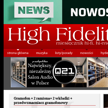
strona główna
muzyka
listy/porady
nowości
hyde
Gramofon + 2 ramiona+ 2 wkładki +
przedwzmacniacz gramofonowy