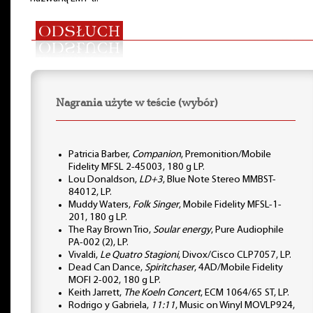
Nagrania użyte w teście (wybór)
Patricia Barber,
Companion
, Premonition/Mobile
Fidelity MFSL 2-45003, 180 g LP.
Lou Donaldson,
LD+3
, Blue Note Stereo MMBST-
84012, LP.
Muddy Waters,
Folk Singer
, Mobile Fidelity MFSL-1-
201, 180 g LP.
The Ray Brown Trio,
Soular energy
, Pure Audiophile
PA-002 (2), LP.
Vivaldi,
Le Quatro Stagioni
, Divox/Cisco CLP7057, LP.
Dead Can Dance,
Spiritchaser
, 4AD/Mobile Fidelity
MOFI 2-002, 180 g LP.
Keith Jarrett,
The Koeln Concert
, ECM 1064/65 ST, LP.
Rodrigo y Gabriela,
11:11
, Music on Winyl MOVLP924,