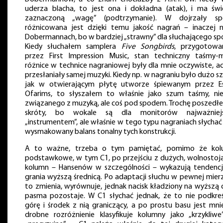
uderza blacha, to jest ona i dokładna (atak), i ma świ
zaznaczoną „wagę” (podtrzymanie). W dojrzały sp
różnicowana jest dzięki temu jakość nagrań – inaczej 
Dobermannach, bo w bardziej „strawny” dla słuchającego sp
Kiedy słuchałem samplera
Five Songbirds
, przygotowa
przez First Impression Music, stan techniczny taśmy-m
różnice w technice nagraniowej były dla mnie oczywiste, ac
przesłaniały samej muzyki. Kiedy np. w nagraniu było dużo s
jak w otwierającym płytę utworze śpiewanym przez E
Ofarims, to słyszałem to właśnie jako szum taśmy, ni
związanego z muzyką, ale coś pod spodem. Trochę poszedł
skróty, bo wokale są dla monitorów najważniej
„instrumentem”, ale właśnie w tego typu nagraniach słychać
wysmakowany balans tonalny tych konstrukcji.
A to ważne, trzeba o tym pamiętać, pomimo że kol
podstawkowe, w tym C1, po przejściu z dużych, wolnostoj
kolumn – Hansenów w szczególności – wykazują tendenc
grania wyższą średnicą. Po adaptacji słuchu w pewnej mierz
to zmienia, wyrównuje, jednak nacisk kładziony na wyższą 
pasma pozostaje. W C1 słychać jednak, że to nie podkre
górę i środek z nią graniczący, a po prostu basu jest mnie
drobne rozróżnienie klasyfikuje kolumny jako „krzykliwe