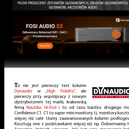
T
o nie jest pierwszy test kolumn
Dynaudio
w
„High Fidelity”
, ale
pierwszy przy współpracy z nowym
dystrybutorem tej marki, krakowską
firmą
Nautilus Hi-End
i to od razu bardzo drogiego mo
Confidence C1. C1 to super mini monitory, tj. monitory koszt
więcej niż całe tłumy zaawansowanych kolumn podłogo
Kosztują one z podstawkami więcej niż np. Dobermanny H