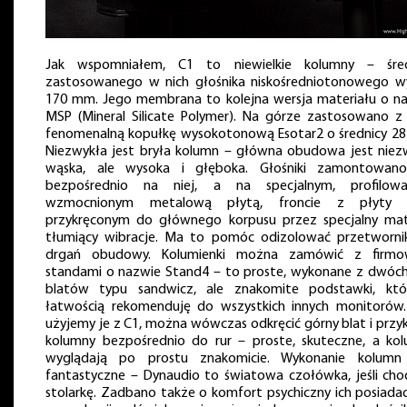
Jak wspomniałem, C1 to niewielkie kolumny – śred
zastosowanego w nich głośnika niskośredniotonowego w
170 mm. Jego membrana to kolejna wersja materiału o n
MSP (Mineral Silicate Polymer). Na górze zastosowano z 
fenomenalną kopułkę wysokotonową Esotar2 o średnicy 2
Niezwykła jest bryła kolumn – główna obudowa jest niez
wąska, ale wysoka i głęboka. Głośniki zamontowano
bezpośrednio na niej, a na specjalnym, profilowa
wzmocnionym metalową płytą, froncie z płyty 
przykręconym do głównego korpusu przez specjalny mat
tłumiący wibracje. Ma to pomóc odizolować przetworni
drgań obudowy. Kolumienki można zamówić z firmo
standami o nazwie Stand4 – to proste, wykonane z dwóch 
blatów typu sandwicz, ale znakomite podstawki, kt
łatwością rekomenduję do wszystkich innych monitorów. 
użyjemy je z C1, można wówczas odkręcić górny blat i przyk
kolumny bezpośrednio do rur – proste, skuteczne, a ko
wyglądają po prostu znakomicie. Wykonanie kolumn 
fantastyczne – Dynaudio to światowa czołówka, jeśli cho
stolarkę. Zadbano także o komfort psychiczny ich posiadac