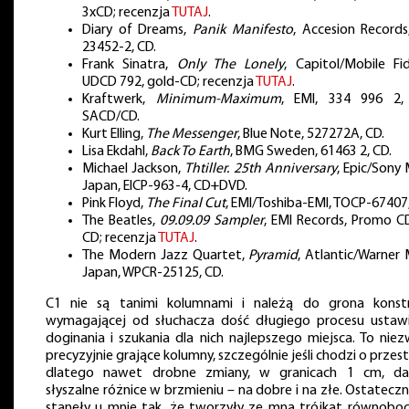
3xCD; recenzja
TUTAJ
.
Diary of Dreams,
Panik Manifesto
, Accesion Records
23452-2, CD.
Frank Sinatra,
Only The Lonely
, Capitol/Mobile Fide
UDCD 792, gold-CD; recenzja
TUTAJ
.
Kraftwerk,
Minimum-Maximum
, EMI, 334 996 2,
SACD/CD.
Kurt Elling,
The Messenger
, Blue Note, 527272A, CD.
Lisa Ekdahl,
Back To Earth
, BMG Sweden, 61463 2, CD.
Michael Jackson,
Thtiller. 25th Anniversary
, Epic/Sony 
Japan, EICP-963-4, CD+DVD.
Pink Floyd,
The Final Cut
, EMI/Toshiba-EMI, TOCP-67407,
The Beatles,
09.09.09 Sampler
, EMI Records, Promo CD
CD; recenzja
TUTAJ
.
The Modern Jazz Quartet,
Pyramid
, Atlantic/Warner 
Japan, WPCR-25125, CD.
C1 nie są tanimi kolumnami i należą do grona konstr
wymagającej od słuchacza dość długiego procesu ustawi
doginania i szukania dla nich najlepszego miejsca. To niez
precyzyjnie grające kolumny, szczególnie jeśli chodzi o przest
dlatego nawet drobne zmiany, w granicach 1 cm, da
słyszalne różnice w brzmieniu – na dobre i na złe. Ostateczn
stanęły u mnie tak, że tworzyły ze mną trójkąt równoboc