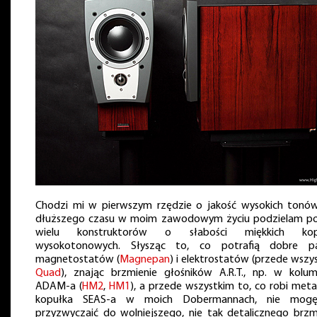
Chodzi mi w pierwszym rzędzie o jakość wysokich tonó
dłuższego czasu w moim zawodowym życiu podzielam p
wielu konstruktorów o słabości miękkich kop
wysokotonowych. Słysząc to, co potrafią dobre pa
magnetostatów (
Magnepan
) i elektrostatów (przede wszy
Quad
), znając brzmienie głośników A.R.T., np. w kolu
ADAM-a (
HM2
,
HM1
), a przede wszystkim to, co robi met
kopułka SEAS-a w moich Dobermannach, nie mogę
przyzwyczaić do wolniejszego, nie tak detalicznego brzm