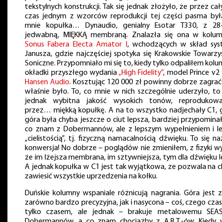
tekstylnych konstrukcji. Tak się jednak złożyło, że przez cał
czas jednym z wzorców reprodukcji tej części pasma był
mnie kopułka… Dynaudio, genialny Esotar T330, z 2
jedwabną, MIĘKKĄ membraną. Znalazła się ona w kolu
Sonus Fabera Electa Amator I
, wchodzących w skład sy
Janusza, gdzie najczęściej spotyka się Krakowskie Towarz
Soniczne. Przypomniało mi się to, kiedy tylko odpaliłem kolu
okładki przyszłego wydania
„High Fidelity”
, model Prince v2 
Hansen Audio
. Kosztując 120 000 zł powinny dobrze zagrać 
właśnie było. To, co mnie w nich szczególnie uderzyło, to
jednak wybitna jakość wysokich tonów, reprodukowa
przez… miękką kopułkę. A na to wszystko nadjechały C1, 
góra była chyba jeszcze o ciut lepsza, bardziej przypominał
co znam z Dobermannów, ale z lepszym wypełnieniem i l
„cielistością”, tj. fizyczną namacalnością dźwięku. To się n
konwersja! No dobrze – poglądów nie zmieniłem, z fizyki wy
że im lżejsza membrana, im sztywniejsza, tym dla dźwięku le
A jednak kopułka w C1 jest tak wyjątkowa, ze pozwala na c
zawiesić wszystkie uprzedzenia na kołku.
Duńskie kolumny wspaniale różnicują nagrania. Góra jest z
zarówno bardzo precyzyjna, jak i nasycona – coś, czego cza
tylko czasem, ale jednak – brakuje metalowemu SEA
Dobermannów, a co znam chociażby z A.R.T.-ów. Kiedy