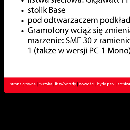
listwa sieciowa: Gigawatt PF
stolik Base
pod odtwarzaczem podkładki
Gramofony wciąż się zmienia
marzenie: SME 30 z ramienie
1 (także w wersji PC-1 Mono)
strona główna
|
muzyka
|
listy/porady
|
nowości
|
hyde park
|
archi