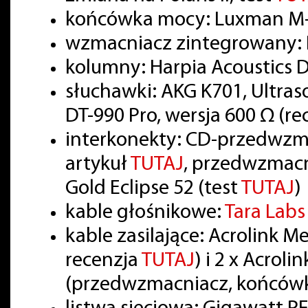
końcówka mocy: Luxman M-
wzmacniacz zintegrowany: 
kolumny: Harpia Acoustics
słuchawki: AKG K701, Ultra
DT-990 Pro, wersja 600 Ω (r
interkonekty: CD-przedwzm
artykuł
TUTAJ
, przedwzmac
Gold Eclipse 52 (test
TUTAJ
)
kable głośnikowe:
Tara Lab
kable zasilające: Acrolink 
recenzja
TUTAJ
) i 2 x Acrol
(przedwzmacniacz, końcówk