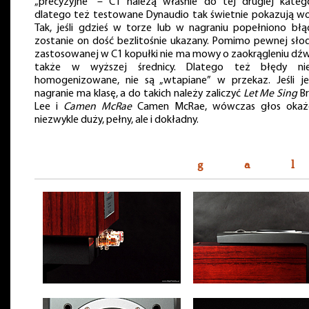
„precyzyjne” – C1 należą właśnie do tej drugiej kategor
dlatego też testowane Dynaudio tak świetnie pokazują wo
Tak, jeśli gdzieś w torze lub w nagraniu popełniono błą
zostanie on dość bezlitośnie ukazany. Pomimo pewnej sło
zastosowanej w C1 kopułki nie ma mowy o zaokrągleniu dźw
także w wyższej średnicy. Dlatego też błędy ni
homogenizowane, nie są „wtapiane” w przekaz. Jeśli j
nagranie ma klasę, a do takich należy zaliczyć
Let Me Sing
Br
Lee i
Camen McRae
Camen McRae, wówczas głos okaże
niezwykle duży, pełny, ale i dokładny.
g a l