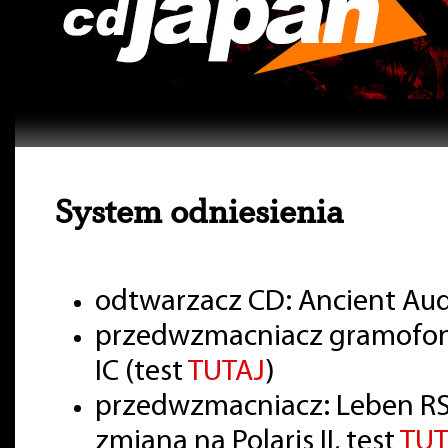
System odniesienia
odtwarzacz CD: Ancient Aud
przedwzmacniacz gramofon
IC (test
TUTAJ
)
przedwzmacniacz: Leben RS
zmiana na Polaris II, test
TUT