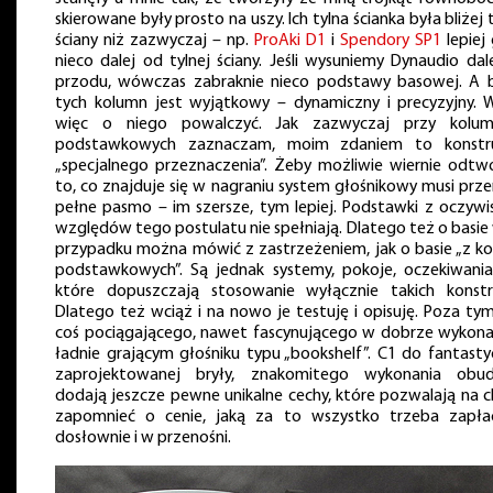
skierowane były prosto na uszy. Ich tylna ścianka była bliżej 
ściany niż zazwyczaj – np.
ProAki D1
i
Spendory SP1
lepiej 
nieco dalej od tylnej ściany. Jeśli wysuniemy Dynaudio dal
przodu, wówczas zabraknie nieco podstawy basowej. A 
tych kolumn jest wyjątkowy – dynamiczny i precyzyjny. 
więc o niego powalczyć. Jak zazwyczaj przy kolum
podstawkowych zaznaczam, moim zdaniem to konstru
„specjalnego przeznaczenia”. Żeby możliwie wiernie odtw
to, co znajduje się w nagraniu system głośnikowy musi prze
pełne pasmo – im szersze, tym lepiej. Podstawki z oczywi
względów tego postulatu nie spełniają. Dlatego też o basie 
przypadku można mówić z zastrzeżeniem, jak o basie „z k
podstawkowych”. Są jednak systemy, pokoje, oczekiwania 
które dopuszczają stosowanie wyłącznie takich konstru
Dlatego też wciąż i na nowo je testuję i opisuję. Poza tym
coś pociągającego, nawet fascynującego w dobrze wykon
ładnie grającym głośniku typu „bookshelf”. C1 do fantasty
zaprojektowanej bryły, znakomitego wykonania obud
dodają jeszcze pewne unikalne cechy, które pozwalają na c
zapomnieć o cenie, jaką za to wszystko trzeba zapła
dosłownie i w przenośni.