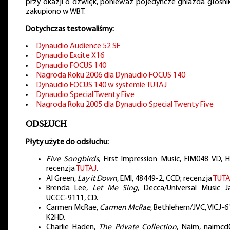
przy okazji o dźwięk, ponieważ pojedyncze gniazda głośn
zakupiono w WBT.
Dotychczas testowaliśmy:
Dynaudio Audience 52 SE
Dynaudio Excite X16
Dynaudio FOCUS 140
Nagroda Roku 2006 dla Dynaudio FOCUS 140
Dynaudio FOCUS 140 w systemie TUTAJ
Dynaudio Special Twenty Five
Nagroda Roku 2005 dla Dynaudio Special Twenty Five
ODSŁUCH
Płyty użyte do odsłuchu:
Five Songbirds
, First Impression Music, FIM048 VD, 
recenzja
TUTAJ
.
Al Green,
Lay it Down
, EMI, 48449-2, CCD; recenzja
TUTA
Brenda Lee,
Let Me Sing
, Decca/Universal Music J
UCCC-9111, CD.
Carmen McRae,
Carmen McRae
, Bethlehem/JVC, VICJ-6
K2HD.
Charlie Haden,
The Private Collection
, Naim, naimcd