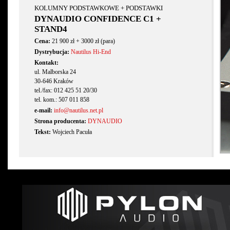
KOLUMNY PODSTAWKOWE + PODSTAWKI
DYNAUDIO CONFIDENCE C1 +
STAND4
Cena:
21 900 zł + 3000 zł (para)
Dystrybucja:
Nautilus Hi-End
Kontakt:
ul. Malborska 24
30-646 Kraków
tel./fax: 012 425 51 20/30
tel. kom.: 507 011 858
e-mail:
info@nautilus.net.pl
Strona producenta:
DYNAUDIO
Tekst:
Wojciech Pacuła