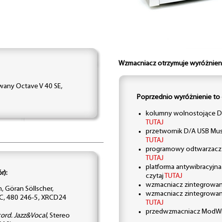
Wzmacniacz otrzymuje wyróżnien
wany Octave V 40 SE,
Poprzednio wyróżnienie to 
kolumny wolnostojące Dy
TUTAJ
przetwornik D/A USB Music
TUTAJ
programowy odtwarzacz p
TUTAJ
platforma antywibracyjna
r):
czytaj
TUTAJ
wzmacniacz zintegrowany
m, Göran Söllscher,
wzmacniacz zintegrowan
, 480 246-5, XRCD24
TUTAJ
przedwzmacniacz ModWrig
ord. Jazz&Vocal
, Stereo