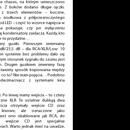
ie chassis, na którym umieszczono
ie. Z boków dodano długie rączki.
ę z trzech elementów – boczne,
a środkowa z półprzezroczystego
diod LED – część to wzorce napięcia w
dna pokazuje, czy po wyłączeniu
 kondensatory zasilacza. Każdy, kto
 że to przydatne…
ry guziki. Pierwszym zmieniamy
 dB/23,5 dB – dla RCA/XLR/Low: 10
im systemie bez problemu dało się
órym stosunek sygnału do szumu jest
h. Drugim guzikiem zmienimy fazę
ustawimy sposób kopiowania między
o co to? Nie mam pojęcia… Podobno
dwzmacniacz z systemami kina
i. Po lewej mamy wejścia – to cztery
zne XLR. Te ostatnie dublują dwa
ścia otrzymały wejście CD oraz
liniowe, ale oznaczone jako
jest ono okablowane jak RCA, do
a wejście CD jest specjalnie
rach. Warto jednak mieć na uwadze,