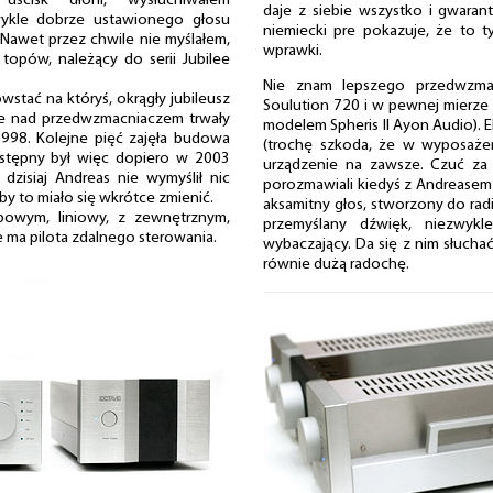
uścisk dłoni, wysłuchiwałem
daje z siebie wszystko i gwara
wykle dobrze ustawionego głosu
niemiecki pre pokazuje, że to t
 Nawet przez chwile nie myślałem,
wprawki.
topów, należący do serii Jubilee
Nie znam lepszego przedwzma
stać na któryś, okrągły jubileusz
Soulution 720 i w pewnej mierze m
ace nad przedwzmacniaczem trwały
modelem Spheris II Ayon Audio). 
1998. Kolejne pięć zajęła budowa
(trochę szkoda, że w wyposażeni
tępny był więc dopiero w 2003
urządzenie na zawsze. Czuć za 
dzisiaj Andreas nie wymyślił nic
porozmawiali kiedyś z Andreasem 
eby to miało się wkrótce zmienić.
aksamitny głos, stworzony do rad
powym, liniowy, z zewnętrznym,
przemyślany dźwięk, niezwykl
 ma pilota zdalnego sterowania.
wybaczający. Da się z nim słucha
równie dużą radochę.