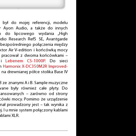
był do mojej referencji, modelu
irmy Ayon Audio, a także do innych
ch do lipcowego wydania „High
Audio Research Ref5 SE, Avantgarde
o bezpośredniego połączenia między
tor Air V-edition i końcówką mocy
z pracował z dwoma końcówkami –
0 i
Lebenem CS-1000P
. Do sieci
ym
Harmonix X-DC350M2R Improved-
 na drewnianej półce stolika Base IV
/B ze znanymi A i B. Sample muzyczne
wane były również całe płyty. Do
balansowanych – zarówno od strony
ońcówki mocy. Pomimo że urządzenie
nał prowadzony jest – tak wynika z
j. I u mnie system połączony kablami
ablami XLR.