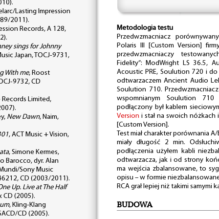
010).
Telarc/Lasting Impression
989/2011).
Metodologia testu
ession Records, A 128,
Przedwzmacniacz porównywany 
2).
Polaris III [Custom Version] f
nney sings for Johnny
przedwzmacniaczy testowany
Music Japan, TOCJ-9731,
Fidelity”: ModWright LS 36.5, 
Acoustic PRE, Soulution 720 i d
g With me
, Roost
odtwarzaczem Ancient Audio Lek
TOCJ-9732, CD
Soulution 710. Przedwzmacniac
wspomnianym Soulution 71
e Records Limited,
podłączony był kablem sieciow
007).
Version
i stał na swoich nóżkach i
ey,
New Dawn
, Naim,
[Custom Version].
Test miał charakter porównania A
301
, ACT Music + Vision,
miały długość 2 min. Odsłuchi
podłączenia użyłem kabli niez
ata
, Simone Kermes,
odtwarzacza, jak i od strony k
o Barocco, dyr. Alan
ma wejścia zbalansowane, to syg
 Mundi/Sony Music
opisu – w formie niezbalansowane
46212, CD (2003/2011).
RCA grał lepiej niż takimi samymi k
e Up. Live at The Half
x CD (2005).
BUDOWA
mum
, Kling-Klang
 SACD/CD (2005).