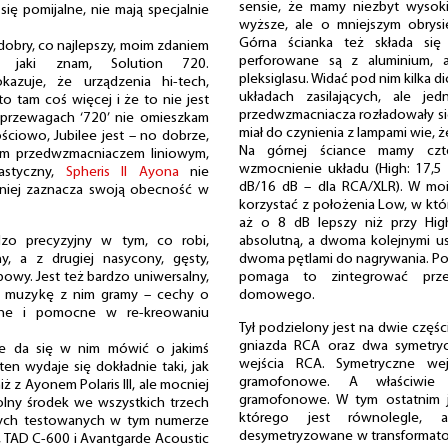
sensie, że mamy niezbyt wysok
ię pomijalne, nie mają specjalnie
wyższe, ale o mniejszym obrys
Górna ścianka też składa si
 dobry, co najlepszy, moim zdaniem
perforowane są z aluminium, 
y, jaki znam, Solution 720.
pleksiglasu. Widać pod nim kilka 
kazuje, że urządzenia hi-tech,
układach zasilających, ale je
o tam coś więcej i że to nie jest
przedwzmacniacza rozładowały się
 przewagach ‘720’ nie omieszkam
miał do czynienia z lampami wie,
ściowo, Jubilee jest – no dobrze,
Na górnej ściance mamy czte
ym przedwzmacniaczem liniowym,
wzmocnienie układu (High: 17,5
tastyczny,
Spheris II Ayona
nie
dB/16 dB – dla RCA/XLR). W mo
cniej zaznacza swoją obecność w
korzystać z położenia Low, w kt
aż o 8 dB lepszy niż przy Hig
dzo precyzyjny w tym, co robi,
absolutną, a dwoma kolejnymi 
y, a z drugiej nasycony, gęsty,
dwoma pętlami do nagrywania. P
powy. Jest też bardzo uniwersalny,
pomaga to zintegrować prze
u muzykę z nim gramy – cechy o
domowego.
ne i pomocne w re-kreowaniu
Tył podzielony jest na dwie częśc
gniazda RCA oraz dwa symetryc
ie da się w nim mówić o jakimś
wejścia RCA. Symetryczne wej
en wydaje się dokładnie taki, jak
gramofonowe. A właściwie 
ż z Ayonem Polaris III, ale mocniej
gramofonowe. W tym ostatnim 
olny środek we wszystkich trzech
którego jest równolegle, 
wych testowanych w tym numerze
desymetryzowane w transformato
0, TAD C-600 i Avantgarde Acoustic