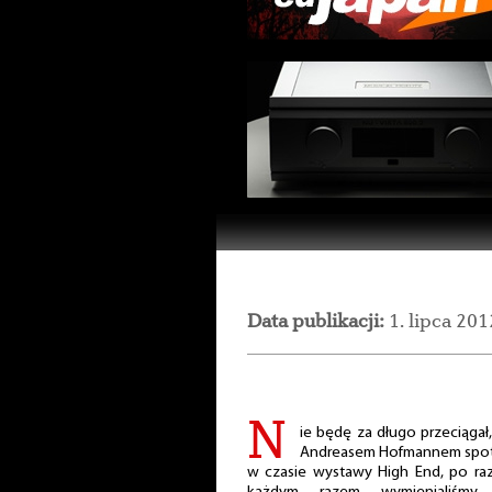
Data publikacji:
1. lipca 201
N
ie będę za długo przeciągał,
Andreasem Hofmannem spotk
w czasie wystawy High End, po raz 