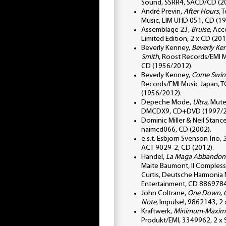
Sound, SSRR4, SACD/CD (2
André Previn,
After Hours
, 
Music, LIM UHD 051, CD (1
Assemblage 23,
Bruise
, Acc
Limited Edition, 2 x CD (201
Beverly Kenney,
Beverly Ke
Smith
, Roost Records/EMI 
CD (1956/2012).
Beverly Kenney,
Come Swin
Records/EMI Music Japan, 
(1956/2012).
Depeche Mode,
Ultra
, Mut
DMCDX9, CD+DVD (1997/2
Dominic Miller & Neil Stanc
naimcd066, CD (2002).
e.s.t. Esbjörn Svenson Trio,
ACT 9029-2, CD (2012).
Handel,
La Maga Abbandon
Maite Baumont, Il Compless
Curtis, Deutsche Harmonia
Entertainment, CD 886978
John Coltrane,
One Down, On
Note
, Impulse!, 9862143, 2 
Kraftwerk,
Minimum-Maxi
Produkt/EMI, 3349962, 2 x