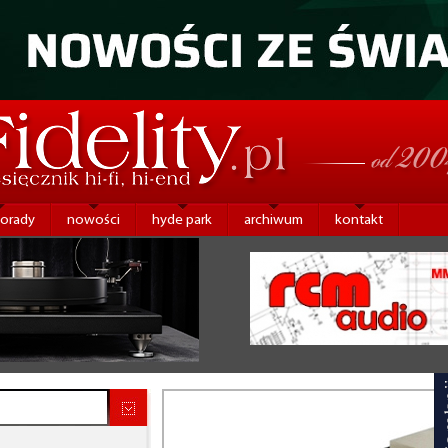
porady
nowości
hyde park
archiwum
kontakt