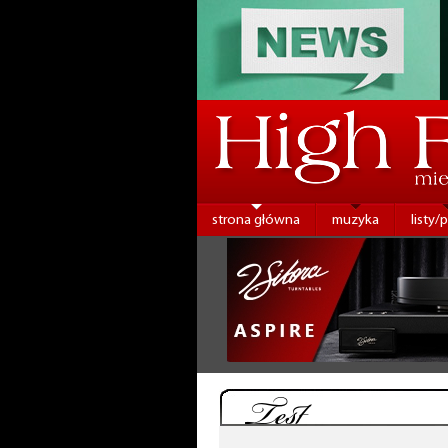
strona główna
muzyka
listy/
Test