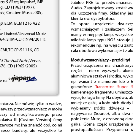
ads & Blues
, Impulse!, IMP
Jubilee PRE to przedwzmacniacz
ng, CD (1963/1997).
Audio. Zaprojektowany został w
ver
, Creative Music, 005,
dla uczczenia firmy. Składany j
klienta ew. dystrybutora.
mp
, ECM, ECM1216 422
To spore urządzenie dwucz
.
wzmacniającym i zasilaczem. S
isc Limited/Universal Music
mamy w niej pięć lamp, wszystki
164, SHM-CD (1994/2011).
miłośnik lamp typu NOS stosuje
rekomenduje np. na wejściu zas
-EMI, TOCP-51116, CD
cała obudowa wykonana jest z al
Moduł wzmacniający - przód i tył
At The Half Note
, Verve,
Przód urządzenia ma charakteryst
3476, CD (1965/2005)
części – nieco wyższych, alum
aluminiowe sztaby) i środka, wy
ne na
np. wariant z marmurem lub z 
gramofonie
Transrotor Super
kamiennego fragmentu umieszczon
wycięto logo firmy. Na obydwu, a
mniejsze gałki, a koło nich diody
niacza. Nie mówię tylko o wadze,
wybieramy źródło dźwięku – 
To pierwszy przedwzmacniacz w moim
nagrywania (Source), albo dwa 
lepszy od modyfikowanego przez
położenie Mute, z czerwoną diod
arisa III [Custom Version] firmy
gałka. Górna część urządzenia j
zawsze można znaleźć coś, co mi
prostopadłościan. Przypomina 
eco bardziej, ale wszystkie te