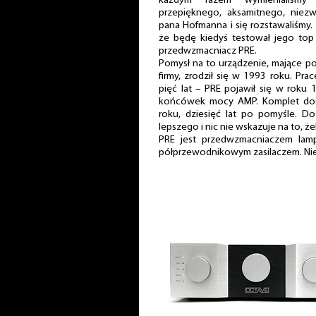
każdym razem wymienialiśmy 
przepięknego, aksamitnego, niez
pana Hofmanna i się rozstawaliśmy.
że będę kiedyś testował jego top 
przedwzmacniacz PRE.
Pomysł na to urządzenie, mające pow
firmy, zrodził się w 1993 roku. Pr
pięć lat – PRE pojawił się w roku 
końcówek mocy AMP. Komplet dos
roku, dziesięć lat po pomyśle. Do 
lepszego i nic nie wskazuje na to, ż
PRE jest przedwzmacniaczem lam
półprzewodnikowym zasilaczem. Nie