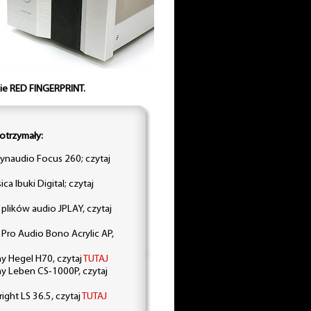
ie RED FINGERPRINT.
otrzymały:
naudio Focus 260; czytaj
a Ibuki Digital; czytaj
lików audio JPLAY, czytaj
 Pro Audio Bono Acrylic AP,
 Hegel H70, czytaj
TUTAJ
y Leben CS-1000P, czytaj
ht LS 36.5, czytaj
TUTAJ