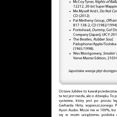
McCoy Tyner,
Nights of Ball
12212, 20-bit Super Mappi
Me Myself And I,
Do Not Co
CD (2012).
Pat Metheny Group,
Offra
817 138-2, CD (1982/1994)
Portishead,
Dummy
, Go! D
Company [Japan], UICY-20
The Beatles,
Rubber Soul
,
Parlophone/Apple/Toshiba
(1965/1998).
Wes Montgomery,
Smokin’ 
Verve Master Edition, 210
Japońskie wersje płyt dostęp
Octave Jubilee to kawał przedwzmac
ta też jest niezła, ale o dźwięku. 
systemie, który jest po prostu 
Gerharda Hirta, wypieszczonego Pol
Ayon Audio. Może nie w 100%, bo 
się w moim urządzeniu podoba ni