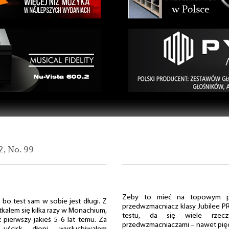
2, No. 99
Żeby to mieć na topowym po
 bo test sam w sobie jest długi. Z
przedwzmacniacz klasy Jubilee PR
ałem się kilka razy w Monachium,
testu, da się wiele rzec
pierwszy jakieś 5-6 lat temu. Za
przedwzmacniaczami – nawet pięc