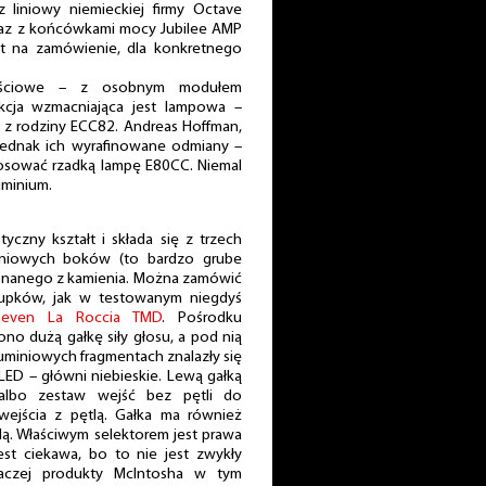
 liniowy niemieckiej firmy Octave
raz z końcówkami mocy Jubilee AMP
est na zamówienie, dla konkretnego
ęściowe – z osobnym modułem
ekcja wzmacniająca jest lampowa –
e z rodziny ECC82. Andreas Hoffman,
 jednak ich wyrafinowane odmiany –
tosować rzadką lampę E80CC. Niemal
uminium.
yczny kształt i składa się z trzech
iniowych boków (to bardzo grube
konanego z kamienia. Można zamówić
łupków, jak w testowanym niegdyś
 Seven La Roccia TMD
. Pośrodku
o dużą gałkę siły głosu, a pod nią
luminiowych fragmentach znalazły się
 LED – główni niebieskie. Lewą gałką
albo zestaw wejść bez pętli do
wejścia z pętlą. Gałka ma również
ą. Właściwym selektorem jest prawa
est ciekawa, bo to nie jest zwykły
raczej produkty McIntosha w tym