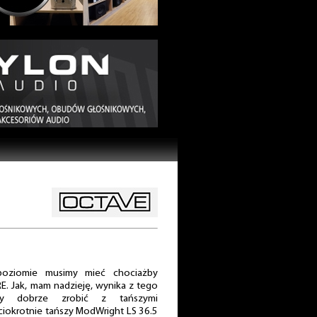
ziomie musimy mieć chociażby
E. Jak, mam nadzieję, wynika z tego
zy dobrze zrobić z tańszymi
iokrotnie tańszy ModWright LS 36.5