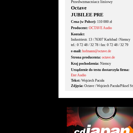
Przedwzmacniacz liniowy
Octave
JUBILEE PRE
Cena (w Polsce):
110 000 zł
Producent:
OCTAVE Audio
Kontakt:
Industriestr. 13 ǀ 76307 Karlsbad ǀ Niemcy
tel.: 0 72 48 / 32 78 ǀ fax: 0 72 48 / 32 79
e-mail:
hofmann@octave.de
Strona producenta:
octave.de
Kraj pochodzenia:
Niemcy
Urządzenie do testu dostarczyła firma:
Eter Audio
Tekst:
Wojciech Pacuła
Zdjęcia:
Octave ǀ Wojciech Pacuła/Piksel S