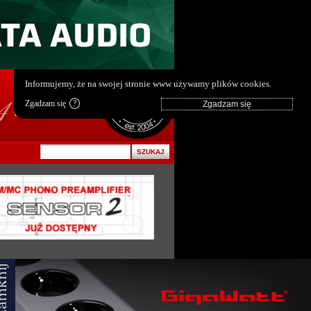
pl
|
en
Informujemy, że na swojej stronie www używamy plików cookies.
Zgadzam się
?