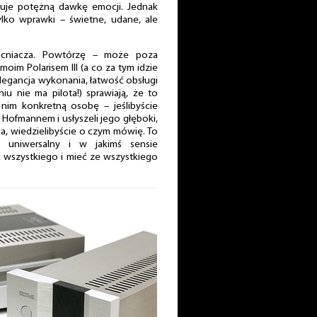
ntuje potężną dawkę emocji. Jednak
ylko wprawki – świetne, udane, ale
cniacza. Powtórzę – może poza
oim Polarisem III (a co za tym idzie
Elegancja wykonania, łatwość obsługi
u nie ma pilota!) sprawiają, że to
nim konkretną osobę – jeślibyście
Hofmannem i usłyszeli jego głęboki,
ia, wiedzielibyście o czym mówię. To
e uniwersalny i w jakimś sensie
ć wszystkiego i mieć ze wszystkiego