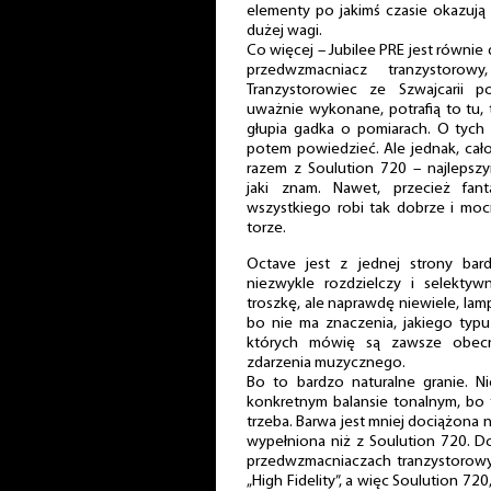
elementy po jakimś czasie okazują s
dużej wagi.
Co więcej – Jubilee PRE jest równie
przedwzmacniacz tranzystorow
Tranzystorowiec ze Szwajcarii po
uważnie wykonane, potrafią to tu, t
głupia gadka o pomiarach. O tych
potem powiedzieć. Ale jednak, cało
razem z Soulution 720 – najlepsz
jaki znam. Nawet, przecież fan
wszystkiego robi tak dobrze i mo
torze.
Octave jest z jednej strony bar
niezwykle rozdzielczy i selektywn
troszkę, ale naprawdę niewiele, lam
bo nie ma znaczenia, jakiego typ
których mówię są zawsze obec
zdarzenia muzycznego.
Bo to bardzo naturalne granie. N
konkretnym balansie tonalnym, bo t
trzeba. Barwa jest mniej dociążona ni
wypełniona niż z Soulution 720. D
przedwzmacniaczach tranzystoro
„High Fidelity”, a więc Soulution 72