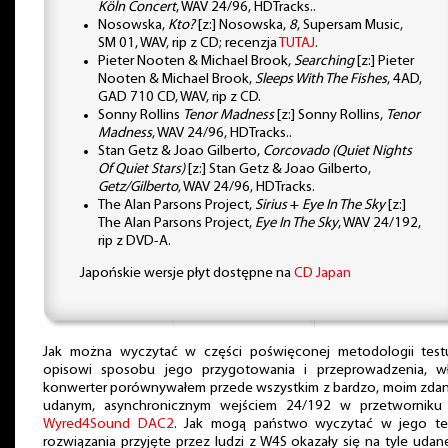
Köln Concert
, WAV 24/96, HDTracks..
Nosowska,
Kto?
[z:] Nosowska,
8
, Supersam Music,
SM 01, WAV, rip z CD; recenzja
TUTAJ
.
Pieter Nooten & Michael Brook,
Searching
[z:] Pieter
Nooten & Michael Brook,
Sleeps With The Fishes
, 4AD,
GAD 710 CD, WAV, rip z CD.
Sonny Rollins
Tenor Madness
[z:] Sonny Rollins,
Tenor
Madness
, WAV 24/96, HDTracks..
Stan Getz & Joao Gilberto,
Corcovado (Quiet Nights
Of Quiet Stars)
[z:] Stan Getz & Joao Gilberto,
Getz/Gilberto
, WAV 24/96, HDTracks.
The Alan Parsons Project,
Sirius
+
Eye In The Sky
[z:]
The Alan Parsons Project,
Eye In The Sky
, WAV 24/192,
rip z DVD-A.
Japońskie wersje płyt dostępne na
CD Japan
Jak można wyczytać w części poświęconej metodologii testu,
opisowi sposobu jego przygotowania i przeprowadzenia, wł
konwerter porównywałem przede wszystkim z bardzo, moim zdan
udanym, asynchronicznym wejściem 24/192 w przetworniku
Wyred4Sound DAC2
. Jak mogą państwo wyczytać w jego teś
rozwiązania przyjęte przez ludzi z W4S okazały się na tyle udan