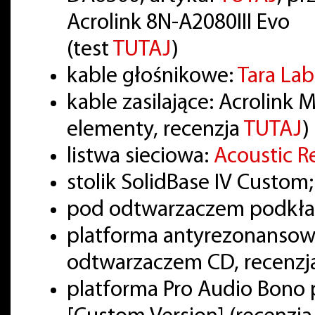
Acrolink 8N-A2080III Evo
(test
TUTAJ
)
kable głośnikowe:
Tara La
kable zasilające: Acrolink
elementy, recenzja
TUTAJ
)
listwa sieciowa:
Acoustic R
stolik SolidBase IV Custom
pod odtwarzaczem podkład
platforma antyrezonansowa
odtwarzaczem CD, recenzj
platforma Pro Audio Bon