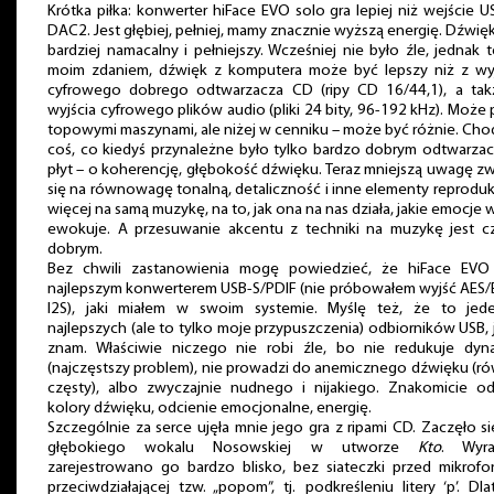
Krótka piłka: konwerter hiFace EVO solo gra lepiej niż wejście 
DAC2. Jest głębiej, pełniej, mamy znacznie wyższą energię. Dźwięk
bardziej namacalny i pełniejszy. Wcześniej nie było źle, jednak t
moim zdaniem, dźwięk z komputera może być lepszy niż z wyj
cyfrowego dobrego odtwarzacza CD (ripy CD 16/44,1), a tak
wyjścia cyfrowego plików audio (pliki 24 bity, 96-192 kHz). Może
topowymi maszynami, ale niżej w cenniku – może być różnie. Cho
coś, co kiedyś przynależne było tylko bardzo dobrym odtwarza
płyt – o koherencję, głębokość dźwięku. Teraz mniejszą uwagę z
się na równowagę tonalną, detaliczność i inne elementy reprodukc
więcej na samą muzykę, na to, jak ona na nas działa, jakie emocje 
ewokuje. A przesuwanie akcentu z techniki na muzykę jest c
dobrym.
Bez chwili zastanowienia mogę powiedzieć, że hiFace EVO 
najlepszym konwerterem USB-S/PDIF (nie próbowałem wyjść AES/
I2S), jaki miałem w swoim systemie. Myślę też, że to jed
najlepszych (ale to tylko moje przypuszczenia) odbiorników USB, 
znam. Właściwie niczego nie robi źle, bo nie redukuje dyna
(najczęstszy problem), nie prowadzi do anemicznego dźwięku (r
częsty), albo zwyczajnie nudnego i nijakiego. Znakomicie od
kolory dźwięku, odcienie emocjonalne, energię.
Szczególnie za serce ujęła mnie jego gra z ripami CD. Zaczęło s
głębokiego wokalu Nosowskiej w utworze
Kto
. Wyra
zarejestrowano go bardzo blisko, bez siateczki przed mikrofo
przeciwdziałającej tzw. „popom”, tj. podkreśleniu litery ‘p’. Dl