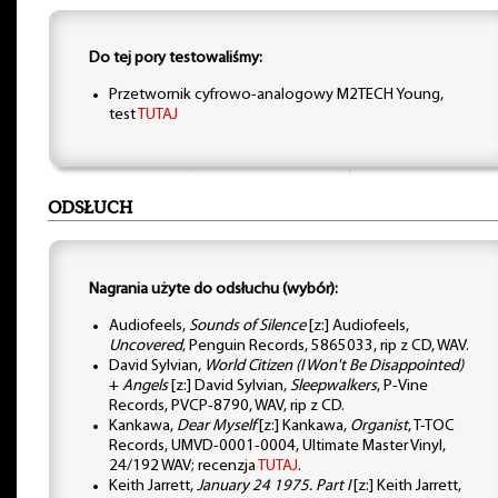
Do tej pory testowaliśmy:
Przetwornik cyfrowo-analogowy M2TECH Young,
test
TUTAJ
ODSŁUCH
Nagrania użyte do odsłuchu (wybór):
Audiofeels,
Sounds of Silence
[z:] Audiofeels,
Uncovered
, Penguin Records, 5865033, rip z CD, WAV.
David Sylvian,
World Citizen (I Won't Be Disappointed)
+
Angels
[z:] David Sylvian,
Sleepwalkers
, P-Vine
Records, PVCP-8790, WAV, rip z CD.
Kankawa,
Dear Myself
[z:] Kankawa,
Organist
, T-TOC
Records, UMVD-0001-0004, Ultimate Master Vinyl,
24/192 WAV; recenzja
TUTAJ
.
Keith Jarrett,
January 24 1975. Part I
[z:] Keith Jarrett,