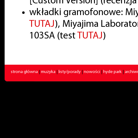
[Custom Version] (recenzj
wkładki gramofonowe: Miy
TUTAJ
), Miyajima Laborato
103SA (test
TUTAJ
)
strona główna
|
muzyka
|
listy/porady
|
nowości
|
hyde park
|
archi