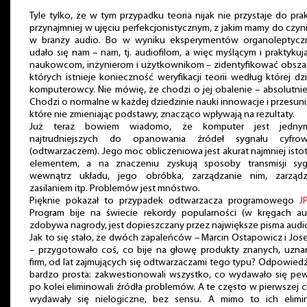
Tyle tylko, że w tym przypadku teoria nijak nie przystaje do prak
przynajmniej w ujęciu perfekcjonistycznym, z jakim mamy do czyn
w branży audio. Bo w wyniku eksperymentów organoleptycz
udało się nam – nam, tj. audiofilom, a więc myślącym i praktyku
naukowcom, inżynierom i użytkownikom – zidentyfikować obszar
których istnieje konieczność weryfikacji teorii według której dzi
komputerowcy. Nie mówię, że chodzi o jej obalenie – absolutnie
Chodzi o normalne w każdej dziedzinie nauki innowacje i przesuni
które nie zmieniając podstawy, znacząco wpływają na rezultaty.
Już teraz bowiem wiadomo, że komputer jest jedn
najtrudniejszych do opanowania źródeł sygnału cyfro
(odtwarzaczem). Jego moc obliczeniowa jest akurat najmniej ist
elementem, a na znaczeniu zyskują sposoby transmisji syg
wewnątrz układu, jego obróbka, zarządzanie nim, zarządz
zasilaniem itp. Problemów jest mnóstwo.
Pięknie pokazał to przypadek odtwarzacza programowego
J
Program bije na świecie rekordy popularności (w kręgach aud
zdobywa nagrody, jest dopieszczany przez największe pisma audio
Jak to się stało, że dwóch zapaleńców – Marcin Ostapowicz i Josef
– przygotowało coś, co bije na głowę produkty znanych, uzna
firm, od lat zajmujących się odtwarzaczami tego typu? Odpowiedź
bardzo prosta: zakwestionowali wszystko, co wydawało się pew
po kolei eliminowali źródła problemów. A te często w pierwszej c
wydawały się nielogiczne, bez sensu. A mimo to ich elimin