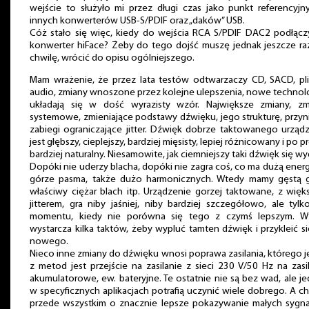
wejście to służyło mi przez długi czas jako punkt referencyjn
innych konwerterów USB-S/PDIF oraz „daków” USB.
Cóż stało się więc, kiedy do wejścia RCA S/PDIF DAC2 podłącz
konwerter hiFace? Żeby do tego dojść muszę jednak jeszcze ra
chwilę, wrócić do opisu ogólniejszego.
Mam wrażenie, że przez lata testów odtwarzaczy CD, SACD, pl
audio, zmiany wnoszone przez kolejne ulepszenia, nowe technol
układają się w dość wyrazisty wzór. Największe zmiany, zm
systemowe, zmieniające podstawy dźwięku, jego strukturę, przyn
zabiegi ograniczające jitter. Dźwięk dobrze taktowanego urząd
jest głębszy, cieplejszy, bardziej mięsisty, lepiej różnicowany i po p
bardziej naturalny. Niesamowite, jak ciemniejszy taki dźwięk się wy
Dopóki nie uderzy blacha, dopóki nie zagra coś, co ma dużą ener
górze pasma, także dużo harmonicznych. Wtedy mamy gęstą g
właściwy ciężar blach itp. Urządzenie gorzej taktowane, z wię
jitterem, gra niby jaśniej, niby bardziej szczegółowo, ale tyl
momentu, kiedy nie porówna się tego z czymś lepszym. W
wystarcza kilka taktów, żeby wypluć tamten dźwięk i przykleić s
nowego.
Nieco inne zmiany do dźwięku wnosi poprawa zasilania, którego 
z metod jest przejście na zasilanie z sieci 230 V/50 Hz na zasi
akumulatorowe, ew. bateryjne. Te ostatnie nie są bez wad, ale j
w specyficznych aplikacjach potrafią uczynić wiele dobrego. A c
przede wszystkim o znacznie lepsze pokazywanie małych sygna