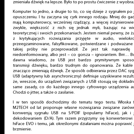
zmieniała dźwięk na lepsze. Było to po prostu ćwiczenie z wyobraź
Komputer to jedno, a drugie to to, co się dzieje z sygnałem po
opuszczeniu. I tu zaczyna się cyrk innego rodzaju. Mniej do ga
mają komputerowcy, wcześniej rządzący, a więcej inżynierowie
zwykle, większość z nich się jednak myli, bazując na wi
teoretycznej i swoich przekonaniach. Jestem niemal pewny, że 
z krytykujących rozwiązania przyjęte w audio, wielokro
przeegzaminowane, falsyfikowane, potwierdzane i podważane
takiej próby nie przeprowadził. Że jest tak naprawdę 
niedoinformowany, albo jest – co gorsza – ignorantem. Brrr… 
dawna wiadomo, że USB jest bardzo prymitywnym spos
transmisji dźwięku, bardzo trudnym do opanowania. Że kable
znacząco zmieniają dźwięk. Że sposób odbierania przez DAC sy
USB (adaptywny lub asynchroniczny) definiuje uzyskiwane rezulta
że, wreszcie, do urządzeń związanych z USB stosują się dokładn
same zasady, co do każdego innego cyfrowego urządzenia au
Chodzi o jitter, a także o zasilanie.
I w ten sposób dochodzimy do tematu tego testu. Włoska f
M2TECH od lat proponuje własne rozwiązania związane zarów
konwersją sygnału USB na S/PDIF (popularny hiFace), jak i 
dekodowaniem (D/A). Tym razem przyjrzymy się konwerterowi
hiFace EVO i temu, jak określonymi działaniami można poprawić
brzmienie.