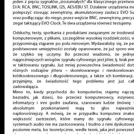
jeden z pięciu sygnałów „zrozumiałych” dla klasycznego przetwo
D/A: RCA, BNC, TOSLINK, I2S, AES/EBU ST. Działanie urządzenia 
polepszyć stosując zewnętrzny, akumulatorowy zasilacz EVO Su
oraz podłączając do niego, przez wejście BNC, zewnętrzny, precy
zegar taktujący EVO Clock. Te dwa urządzenia również testujemy.
Odsłuchy, testy, spotkania z produktami związanymi ze środowi
komputerowym, z plikami, szczególnie wysokiej rozdzielczości, 
przypominają stąpanie po polu minowym. Wydawałoby się, że p
podstawowe umiejętności zostały opanowane, że już sporo wie
że szybko się uczymy. Bo przecież wiadomo, że jedn
najgroźniejszych wrogów sygnału cyfrowego jest jitter, tj. brak pre
w taktowaniu sygnału. Już mniej powszechna świadomość dot
różnych rodzajów jittera – skorelowanego i nieskorelowan
krótkookresowego i długookresowego, a także ich kombinacji. 
przyjmijmy, że świadomość tego problemu jest już cał
zadowalająca.
Mimo to, kiedy przychodzi do komputerów, stajemy najczęś
bezradni, jak dzieci, bo przecież komputerowcy, inżyniero
informatycy i inni godni zaufania, szanowani ludzie (mówię 
absolutnym przekonaniem) mają tu głos najważniej
najdonośniejszy. A mówią, że w przypadku komputera znako
większość zastrzeżeń, które mamy do sygnału cyfrowe
systemach audio nie ma zastosowania. I trudno z nimi dyskutow
poziomie meta, bo teoretycznie, wedle teorii, jaka jest powszec