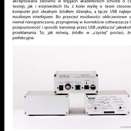
akceptowana zarówno w kręgach akademickich (chodzi o cz
teorię), jak i inżynierskich (tu z kolei myślę o teorii stosow
komputer jest idealnym źródłem dźwięku, a łącze USB najlep
możliwym interfejsem. Bo przecież możliwości obliczeniowe s
niemal nieograniczone, przynajmniej w kontekście odtwarzacza 
przepustowość i sposób transmisji przez USB „wyklucza” jakieko
przekłamania. To, jak mówią, źródło w „czystej” postaci, źr
perfekcyjne.