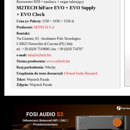
Konwerter D/D + zasilacz + zegar taktujący
M2TECH hiFace EVO + EVO Supply
+ EVO Clock
Cena (w Polsce):
1550 + 1650 + 1550 zł
Producent:
M2TECH S.r.l
Kontakt:
Via Giuntini, 63 - Incubatore Polo Tecnologico
I-56023 Navacchio di Cascina (PI) | Italy
tel.: +39 (0)50 7519600 | fax: +39 (0)50 754707
e-mail:
info@m2tech.biz
Strona producenta:
www.m2tech.biz
Kraj pochodzenia:
Włochy
Urządzenia do testu dostarczył:
GFmod Audio Research
Tekst:
Wojciech Pacuła
Zdjęcia:
Wojciech Pacuła