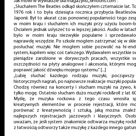
Jak mówi w wywiadzie dla magazynu „6moons.com”:
„Słuchałem The Beatles odkąd skończyłem czternaście lat. To
1976 rok i to była dziesiąta rocznica przybycia Beatlesó
Japonii. Był to akurat czas ponownej popularności tego zes
w moim kraju i słuchałem ich muzyki przy użyciu boom-b
Chciałem jednak usłyszeć to w lepszej jakości. Audio w latac
było w moim kraju niezwykle popularne i sprzedawało
naprawdę wszędzie. Po szkole mogłem zatrzymać się w sklep
posłuchać muzyki. Nie mogłem sobie pozwolić na hi-en
system, kupiłem więc coś tańszego. Wydawałem wszystkie s
pieniądze zarobione w dorywczych pracach, wszystkie s
oszczędności na płyty analogowe i akcesoria, którymi mo
poprawić jakość dźwięku mojego systemu.” [...]
„Lubię słuchać każdego rodzaju muzyki, począwsz
historycznych nagrań, po najnowsze realizacje muzyki popula
Chodzę również na koncerty i słucham muzyki na żywo, k
tylko mogę. Ostatnio słucham dużo muzyki rock&roll z lat 60
Myślę, że muzyka rockowa z tego czasu wnosiła s
kreatywnych elementów w procesie rejestracji, które m
porównać z kreatywnością i sztuką, jaką można znale
najlepszych rejestracjach jazzowych i klasycznych. Osobi
uważam, że jeśli system znakomicie odtwarza muzykę rock&r
z łatwością odtworzy także muzykę z każdego innego gatun