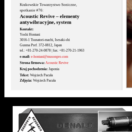
Krakowskie Towarzystwo Soniczne,
spotkanie #76:
Acoustic Revive – elementy
antywibracyjne, system
Kontakt:
Yoshi Hontani
3016-1 Tsunatori-machi, Isesaki-shi
Gunma Pref. 372-0812, Japan
tel.: +81-270-24-0878 | fax: +81-270-21-1963
e-mail:
e-hontani@musonpro.com
Strona firmowa:
Acoustic Revive
Kraj pochodzenia:
Japonia
Tekst:
Wojciech Pacuła
Zdjęcia:
Wojciech Pacuła