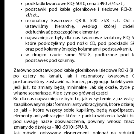
podkładki kwarcowe RIQ-5010, cena 2490 zł/4 szt.,
podstawki pod kable głośnikowe i sieciowe RCI-3:
zł/szt.,
rezonatory kwarcowe QR-8: 590 zł/8 szt. Od 
ustawiliśmy hierarchię, według której chciel
odsłuchiwać poszczególne elementy:
najważniejsze były dla nas kwarcowe izolatory RIQ-5
które podłożyliśmy pod nóżki CD, pod podkładki S
oraz pod kolumny (między kolumnami i podstawkami),
w drugim rzucie same SPU-8, podłożone pod k
podstawek pod kolumny.
Zarówno podstawki pod kable głośnikowe i sieciowe RCI-3 (8 
po cztery na kanał), jak i rezonatory kwarcowe 
postanowiliśmy zostawić na koniec, przyjmując kolektywnie
jeśli już, to zmiany będą minimalne. Jak się okaże, życie p
własne scenariusze. Ale o tym po głównej części.
Bo dla nas najważniejsze było to, jak w systemie z już wstę
zaaplikowanymi platformami antywibracyjnymi, które działają
to jak! – które wszyscy sobie kupiliśmy, będą współpraco
elementy antywibracyjne, które z punktu widzenia fizyki i b
pod uwagę nasze doświadczenia, powinny wnosić znac
zmiany do dźwięku - RIQ-5010 i SPU-8.
Jak mówię, opisywany eksperyment polegał na redukcji,