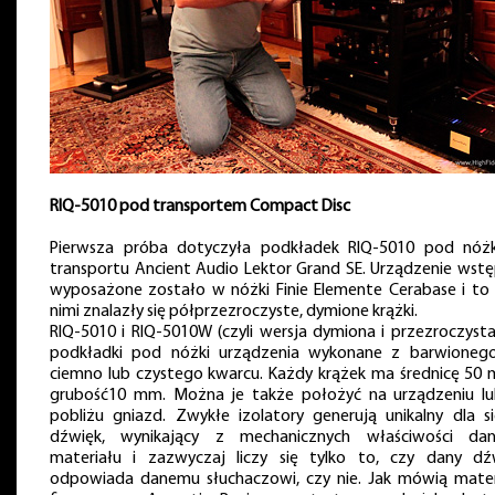
RIQ-5010 pod transportem Compact Disc
Pierwsza próba dotyczyła podkładek RIQ-5010 pod nóż
transportu Ancient Audio Lektor Grand SE. Urządzenie wstę
wyposażone zostało w nóżki Finie Elemente Cerabase i to
nimi znalazły się półprzezroczyste, dymione krążki.
RIQ-5010 i RIQ-5010W (czyli wersja dymiona i przezroczysta
podkładki pod nóżki urządzenia wykonane z barwioneg
ciemno lub czystego kwarcu. Każdy krążek ma średnicę 50 
grubość10 mm. Można je także położyć na urządzeniu l
pobliżu gniazd. Zwykłe izolatory generują unikalny dla si
dźwięk, wynikający z mechanicznych właściwości da
materiału i zazwyczaj liczy się tylko to, czy dany dź
odpowiada danemu słuchaczowi, czy nie. Jak mówią mater