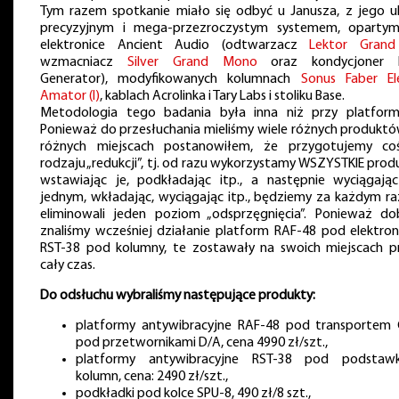
Tym razem spotkanie miało się odbyć u Janusza, z jego ul
precyzyjnym i mega-przezroczystym systemem, oparty
elektronice Ancient Audio (odtwarzacz
Lektor Grand
wzmacniacz
Silver Grand Mono
oraz kondycjoner F
Generator), modyfikowanych kolumnach
Sonus Faber El
Amator (I)
, kablach Acrolinka i Tary Labs i stoliku Base.
Metodologia tego badania była inna niż przy platform
Ponieważ do przesłuchania mieliśmy wiele różnych produktó
różnych miejscach postanowiłem, że przygotujemy c
rodzaju „redukcji”, tj. od razu wykorzystamy WSZYSTKIE prod
wstawiając je, podkładając itp., a następnie wyciągają
jednym, wkładając, wyciągając itp., będziemy za każdym r
eliminowali jeden poziom „odsprzęgnięcia”. Ponieważ do
znaliśmy wcześniej działanie platform RAF-48 pod elektroni
RST-38 pod kolumny, te zostawały na swoich miejscach p
cały czas.
Do odsłuchu wybraliśmy następujące produkty:
platformy antywibracyjne RAF-48 pod transportem 
pod przetwornikami D/A, cena 4990 zł/szt.,
platformy antywibracyjne RST-38 pod podstaw
kolumn, cena: 2490 zł/szt.,
podkładki pod kolce SPU-8, 490 zł/8 szt.,