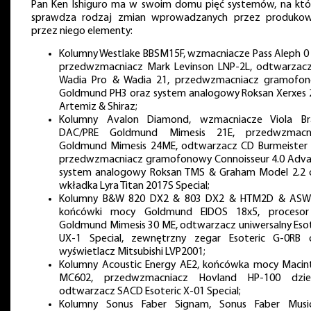
Pan Ken Ishiguro ma w swoim domu pięć systemów, na któ
sprawdza rodzaj zmian wprowadzanych przez produko
przez niego elementy:
Kolumny Westlake BBSM15F, wzmacniacze Pass Aleph 0 (
przedwzmacniacz Mark Levinson LNP-2L, odtwarzac
Wadia Pro & Wadia 21, przedwzmacniacz gramofo
Goldmund PH3 oraz system analogowy Roksan Xerxes 
Artemiz & Shiraz;
Kolumny Avalon Diamond, wzmacniacze Viola Br
DAC/PRE Goldmund Mimesis 21E, przedwzmacn
Goldmund Mimesis 24ME, odtwarzacz CD Burmeister 
przedwzmacniacz gramofonowy Connoisseur 4.0 Adva
system analogowy Roksan TMS & Graham Model 2.2 
wkładka Lyra Titan 2017S Special;
Kolumny B&W 820 DX2 & 803 DX2 & HTM2D & ASW
końcówki mocy Goldmund EIDOS 18x5, proceso
Goldmund Mimesis 30 ME, odtwarzacz uniwersalny Esot
UX-1 Special, zewnętrzny zegar Esoteric G-0RB 
wyświetlacz Mitsubishi LVP2001;
Kolumny Acoustic Energy AE2, końcówka mocy Macin
MC602, przedwzmacniacz Hovland HP-100 dzie
odtwarzacz SACD Esoteric X-01 Special;
Kolumny Sonus Faber Signam, Sonus Faber Musi