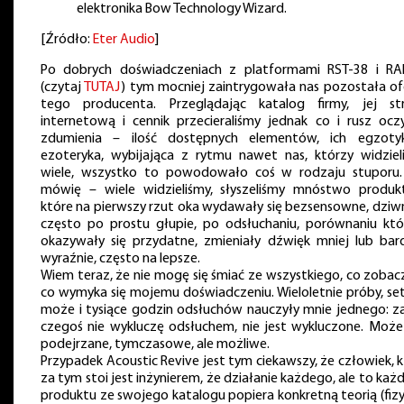
elektronika Bow Technology Wizard.
[Źródło:
Eter Audio
]
Po dobrych doświadczeniach z platformami RST-38 i RA
(czytaj
TUTAJ
) tym mocniej zaintrygowała nas pozostała of
tego producenta. Przeglądając katalog firmy, jej st
internetową i cennik przecieraliśmy jednak co i rusz ocz
zdumienia – ilość dostępnych elementów, ich egzoty
ezoteryka, wybijająca z rytmu nawet nas, którzy widziel
wiele, wszystko to powodowało coś w rodzaju stuporu.
mówię – wiele widzieliśmy, słyszeliśmy mnóstwo produk
które na pierwszy rzut oka wydawały się bezsensowne, dziwn
często po prostu głupie, po odsłuchaniu, porównaniu któ
okazywały się przydatne, zmieniały dźwięk mniej lub bard
wyraźnie, często na lepsze.
Wiem teraz, że nie mogę się śmiać ze wszystkiego, co zobacz
co wymyka się mojemu doświadczeniu. Wieloletnie próby, setk
może i tysiące godzin odsłuchów nauczyły mnie jednego: z
czegoś nie wykluczę odsłuchem, nie jest wykluczone. Może
podejrzane, tymczasowe, ale możliwe.
Przypadek Acoustic Revive jest tym ciekawszy, że człowiek, 
za tym stoi jest inżynierem, że działanie każdego, ale to ka
produktu ze swojego katalogu popiera konkretną teorią (fizy