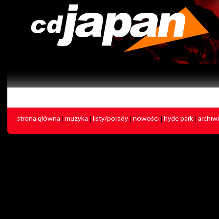
strona główna
|
muzyka
|
listy/porady
|
nowości
|
hyde park
|
archi