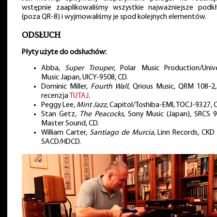
wstępnie zaaplikowaliśmy wszystkie najważniejsze podkł
(poza QR-8) i wyjmowaliśmy je spod kolejnych elementów.
ODSŁUCH
Płyty użyte do odsłuchów:
Abba,
Super Trouper
, Polar Music Production/Unive
Music Japan, UICY-9508, CD.
Dominic Miller,
Fourth Wall
, Qrious Music, QRM 108-2,
recenzja
TUTAJ
.
Peggy Lee,
Mint Jazz
, Capitol/Toshiba-EMI, TOCJ-9327, 
Stan Getz,
The Peacocks
, Sony Music (Japan), SRCS 9
Master Sound, CD.
William Carter,
Santiago de Murcia
, Linn Records, CKD
SACD/HDCD.