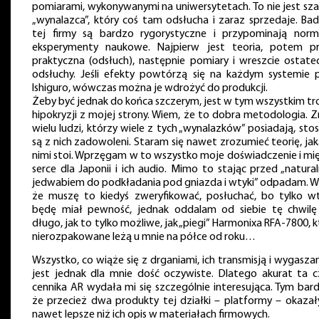
pomiarami, wykonywanymi na uniwersytetach. To nie jest sza
„wynalazca”, który coś tam odsłucha i zaraz sprzedaje. Bad
tej firmy są bardzo rygorystyczne i przypominają norm
eksperymenty naukowe. Najpierw jest teoria, potem p
praktyczna (odsłuch), następnie pomiary i wreszcie ostate
odsłuchy. Jeśli efekty powtórzą się na każdym systemie 
Ishiguro, wówczas można je wdrożyć do produkcji.
Żeby być jednak do końca szczerym, jest w tym wszystkim tr
hipokryzji z mojej strony. Wiem, że to dobra metodologia. 
wielu ludzi, którzy wiele z tych „wynalazków” posiadają, stos
są z nich zadowoleni. Staram się nawet zrozumieć teorię, ja
nimi stoi. Wprzęgam w to wszystko moje doświadczenie i mię
serce dla Japonii i ich audio. Mimo to stając przed „natura
jedwabiem do podkładania pod gniazda i wtyki” odpadam. W
że muszę to kiedyś zweryfikować, posłuchać, bo tylko w
będę miał pewność, jednak oddalam od siebie tę chwilę
długo, jak to tylko możliwe, jak „piegi” Harmonixa RFA-7800, 
nierozpakowane leżą u mnie na półce od roku…
Wszystko, co wiąże się z drganiami, ich transmisją i wygasz
jest jednak dla mnie dość oczywiste. Dlatego akurat ta c
cennika AR wydała mi się szczególnie interesująca. Tym bard
że przecież dwa produkty tej działki – platformy – okazały
nawet lepsze niż ich opis w materiałach firmowych.