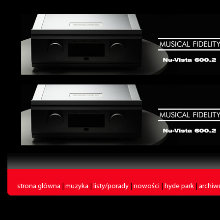
strona główna
|
muzyka
|
listy/porady
|
nowości
|
hyde park
|
archi