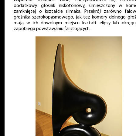
wspomóc działanie basu, zdecydowałem się zastos
dodatkowy głośnik niskotonowy, umieszczony w kom
zamkniętej o kształcie ślimaka. Przekrój zarówno falo
głośnika szerokopasmowego, jak też komory dolnego głoś
mają w ich dowolnym miejscu kształt elipsy lub okręgu
zapobiega powstawaniu fal stojących.